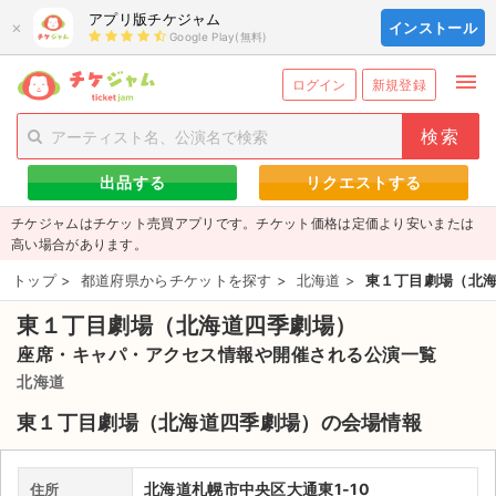
アプリ版チケジャム
×
インストール
Google Play(無料)
menu
person_add
exit_to_app
新規会員登録
ログイン
ログイン
新規登録
チケットを探す
出品する
リクエストする
新着チケット
チケジャムはチケット売買アプリです。チケット価格は定価より安いまたは
値下げしたチケット
高い場合があります。
トップ
>
都道府県からチケットを探す
>
北海道
>
東１丁目劇場（北
都道府県からチケットを探す
東１丁目劇場（北海道四季劇場）
もうすぐ開催のチケット
座席・キャパ・アクセス情報や開催される公演一覧
チケットのリクエスト一覧
北海道
東１丁目劇場（北海道四季劇場）の会場情報
取扱チケット
ライブ・コンサート（国内）
北海道札幌市中央区大通東1-10
住所