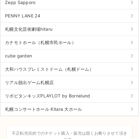
keyboard_arrow_right
チケットジャム利用規約
Zepp Sapporo
keyboard_arrow_right
プライバシーポリシー
PENNY LANE 24
keyboard_arrow_right
特定商取引法に基づく表記
札幌文化芸術劇場hitaru
keyboard_arrow_right
公演登録依頼
カナモトホール（札幌市民ホール）
keyboard_arrow_right
不正転売禁止法について
cube garden
keyboard_arrow_right
チケットジャムの取り組み
大和ハウスプレミストドーム（札幌ドーム）
keyboard_arrow_right
音楽情報
リアル脱出ゲーム札幌店
keyboard_arrow_right
リポビタンキッズPLAYLOT by Bornelund
keyboard_arrow_right
札幌コンサートホール Kitara 大ホール
不正転売目的でのチケット購入・販売は固くお断りさせて頂き