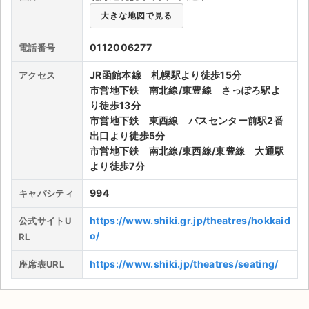
大きな地図で見る
ライブ・コンサート（海外）
0112006277
電話番号
イベント
JR函館本線 札幌駅より徒歩15分
アクセス
スポーツ
市営地下鉄 南北線/東豊線 さっぽろ駅よ
り徒歩13分
演劇・ミュージカル
市営地下鉄 東西線 バスセンター前駅2番
出口より徒歩5分
ご利用ガイド
市営地下鉄 南北線/東西線/東豊線 大通駅
より徒歩7分
ご利用ガイド
994
キャパシティ
手数料・お支払い方法
https://www.shiki.gr.jp/theatres/hokkaid
公式サイトU
o/
RL
AIに質問する
https://www.shiki.jp/theatres/seating/
座席表URL
よくある質問
お知らせ