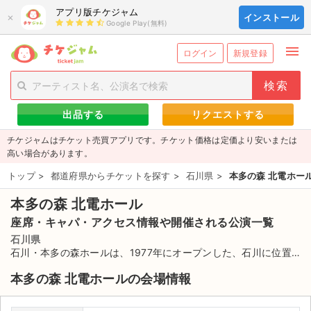
アプリ版チケジャム
×
インストール
Google Play(無料)
menu
person_add
exit_to_app
新規会員登録
ログイン
ログイン
新規登録
チケットを探す
出品する
リクエストする
新着チケット
チケジャムはチケット売買アプリです。チケット価格は定価より安いまたは
値下げしたチケット
高い場合があります。
トップ
>
都道府県からチケットを探す
>
石川県
>
本多の森 北電ホー
都道府県からチケットを探す
本多の森 北電ホール
もうすぐ開催のチケット
座席・キャパ・アクセス情報や開催される公演一覧
チケットのリクエスト一覧
石川県
石川・本多の森ホールは、1977年にオープンした、石川に位置
する金沢市にある北陸電力が所有しているホール。本多の森公園
取扱チケット
本多の森 北電ホールの会場情報
の一角に位置しており、建物の周辺は藩政期からあったと言われ
る緑濃い森でおおわれ、四季折々の美しさを楽しむことがでる。
ライブ・コンサート（国内）