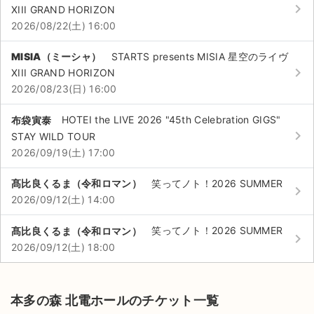
チケットジャム利用規約
keyboard_arrow_right
XIII GRAND HORIZON
2026/08/22(土) 16:00
プライバシーポリシー
MISIA（ミーシャ）
STARTS presents MISIA 星空のライヴ
特定商取引法に基づく表記
keyboard_arrow_right
XIII GRAND HORIZON
2026/08/23(日) 16:00
公演登録依頼
布袋寅泰
HOTEI the LIVE 2026 "45th Celebration GIGS"
不正転売禁止法について
keyboard_arrow_right
STAY WILD TOUR
2026/09/19(土) 17:00
チケットジャムの取り組み
髙比良くるま（令和ロマン）
笑ってノト！2026 SUMMER
音楽情報
keyboard_arrow_right
2026/09/12(土) 14:00
髙比良くるま（令和ロマン）
笑ってノト！2026 SUMMER
keyboard_arrow_right
2026/09/12(土) 18:00
本多の森 北電ホールのチケット一覧