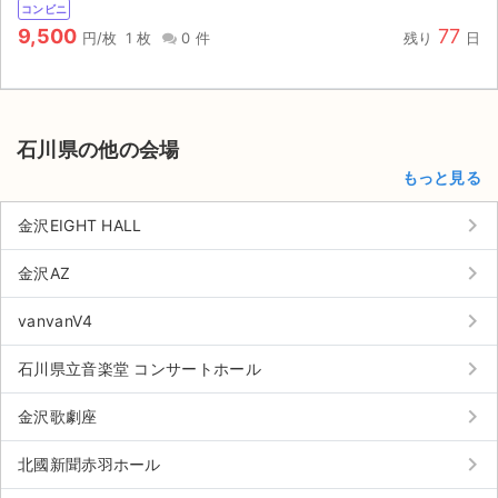
コンビニ
9,500
77
円/枚
1 枚
0 件
残り
日
石川県の他の会場
もっと見る
keyboard_arrow_right
金沢EIGHT HALL
keyboard_arrow_right
金沢AZ
keyboard_arrow_right
vanvanV4
keyboard_arrow_right
石川県立音楽堂 コンサートホール
keyboard_arrow_right
金沢歌劇座
keyboard_arrow_right
北國新聞赤羽ホール