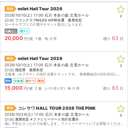
milet Hall Tour 2026
即決
2026/10/10(土) 17:00 石川 本多の森 北電ホール
2
[詳細]
ファンクラブMILES VIP枠当選 座席未定
ローチケアプリでの電子チケット取引になります。
名義なし
電チケ
20,000
63
円/枚
1 枚
0 件
残り
日
milet Hall Tour 2026
即決
2026/10/10(土) 17:00 石川 本多の森 北電ホール
3
[詳細]
指定席 座席未定
主催者（ホクチケ）の先行当選チケットです。 発券開始日の9月26日に発券して、レターパックプラスで発送します。
男性
主催者
紙チケ
郵送
15,000
63
円/枚
2 枚
0 件
残り
日
コレサワ HALL TOUR 2026 THE PINK
即決
2026/10/24(土) 17:00 石川 本多の森 北電ホール
0
[詳細]
座席未定 ※ファミリーマート先行当選分
他に予定が入ったので出展します。ファミリーマートにてお受取りください。発券に必要な払込票番号は、2026/10/17(土) 14:00 以降にメッセージボードにてお知らせします。