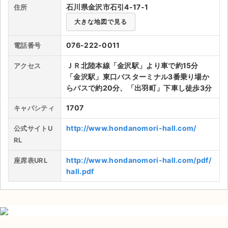
主に、コンサート、演劇、式典、講演会がおこなわれている。ま
石川県金沢市石引4-17-1
住所
た建築は黒川紀章である。座シート数は1,707シート、自動車椅
ライブ・コンサート（海外）
大きな地図で見る
子スペースは3箇所ある。また1Fに楽屋3つ、控えルーム1つ、地
下に楽屋3つ、2Fに楽屋2つ、リハーサルルームが1つある。さら
イベント
076-222-0011
電話番号
に、軽食やおいしい水で入れたコーヒーが自慢の売店「piccol
o」がある。客席配置は、扇形に広がるワンスロープになってい
スポーツ
ＪＲ北陸本線「金沢駅」より車で約15分
アクセス
る。近くには石川に位置する立美術館、石川に位置する立歴史博
「金沢駅」東口バスターミナル3番乗り場か
物館などがある。アクセスは、JR「金沢駅」東口よりバスで約2
演劇・ミュージカル
らバスで約20分、「出羽町」下車し徒歩3分
0分ほどである。施設内にパーキングエリアはないので、自動車
での来場の際は周辺の石川に位置する石引パーキングエリア(37
1707
キャパシティ
ご利用ガイド
0台)、兼六園坂上パーキングエリア(100台)などを使用したほう
がよい。
http://www.hondanomori-hall.com/
公式サイトU
ご利用ガイド
RL
手数料・お支払い方法
http://www.hondanomori-hall.com/pdf/
座席表URL
hall.pdf
AIに質問する
よくある質問
お知らせ