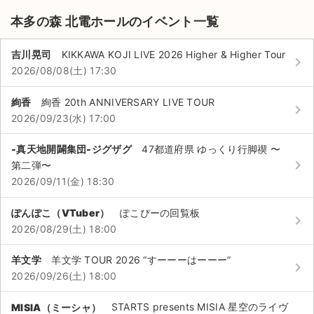
本多の森 北電ホールのイベント一覧
吉川晃司
KIKKAWA KOJI LIVE 2026 Higher & Higher Tour
keyboard_arrow_right
2026/08/08(土) 17:30
絢香
絢香 20th ANNIVERSARY LIVE TOUR
keyboard_arrow_right
2026/09/23(水) 17:00
-真天地開闢集団-ジグザグ
47都道府県 ゆっくり行脚禊 〜
keyboard_arrow_right
第二弾〜
2026/09/11(金) 18:30
ぽんぽこ（VTuber）
ぽこぴーの回覧板
keyboard_arrow_right
2026/08/29(土) 18:00
サイト情報
羊文学
羊文学 TOUR 2026 “すーーーはーーー”
keyboard_arrow_right
2026/09/26(土) 18:00
チケットジャム運営会社
MISIA（ミーシャ）
STARTS presents MISIA 星空のライヴ