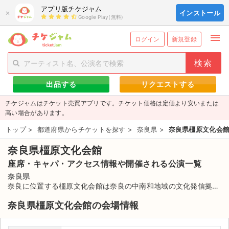
アプリ版チケジャム
×
インストール
Google Play(無料)
menu
person_add
exit_to_app
新規会員登録
ログイン
ログイン
新規登録
チケットを探す
出品する
リクエストする
新着チケット
チケジャムはチケット売買アプリです。チケット価格は定価より安いまたは
値下げしたチケット
高い場合があります。
トップ
>
都道府県からチケットを探す
>
奈良県
>
奈良県橿原文化会
都道府県からチケットを探す
奈良県橿原文化会館
もうすぐ開催のチケット
座席・キャパ・アクセス情報や開催される公演一覧
チケットのリクエスト一覧
奈良県
奈良に位置する橿原文化会館は奈良の中南和地域の文化発信拠点
として1982年にオープンした。メインホールは約1300シートの
取扱チケット
奈良県橿原文化会館の会場情報
ワンフロアーで、4つの羊歯の葉を十文字に組み合わせた模様が
律動感溢れる美しさだ。小型ホールは約300シートで、サークル
ライブ・コンサート（国内）