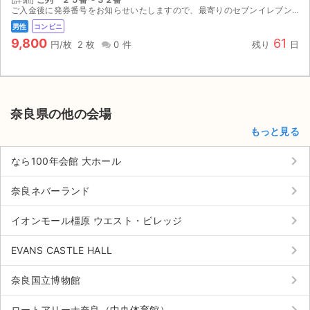
ご入金後に発券番号をお知らせいたしますので、最寄りのセブンイレブンにて発券して下さい。
男性
コンビニ
9,800
61
円/枚
2 枚
0 件
残り
日
奈良県の他の会場
もっと見る
keyboard_arrow_right
なら100年会館 大ホール
keyboard_arrow_right
奈良ネバーランド
keyboard_arrow_right
イオンモール橿原 ウエスト・ビレッジ
keyboard_arrow_right
EVANS CASTLE HALL
keyboard_arrow_right
奈良国立博物館
keyboard_arrow_right
ロートアリーナ奈良（中央体育館）