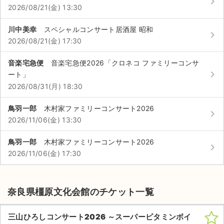
keyboard_arrow_right
チケットジャム利用規約
2026/08/21(金) 13:30
プライバシーポリシー
川中美幸
スペシャルコンサート居酒屋 昭和
keyboard_arrow_right
2026/08/21(金) 17:30
特定商取引法に基づく表記
音楽宅急便
音楽宅急便2026「クロネコ ファミリーコンサ
公演登録依頼
keyboard_arrow_right
ート」
2026/08/31(月) 18:30
不正転売禁止法について
鳥羽一郎
木村家ファミリーコンサート2026
チケットジャムの取り組み
keyboard_arrow_right
2026/11/06(金) 13:30
音楽情報
鳥羽一郎
木村家ファミリーコンサート2026
keyboard_arrow_right
2026/11/06(金) 17:30
奈良県橿原文化会館のチケット一覧
三山ひろしコンサート2026 ～スーパービタミンボイ