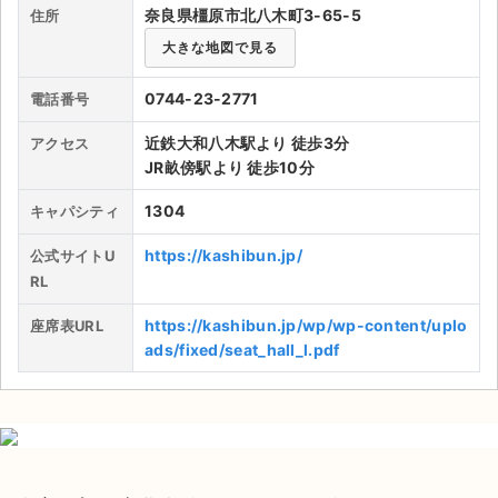
の成果発表や研究発表に最適である。その他展示ルーム・会議ル
奈良県橿原市北八木町3-65-5
住所
ーム・練習ルームがあり学校や会社、団体問わず使用されてい
ライブ・コンサート（海外）
大きな地図で見る
る。アクセスは近畿日本鉄道「大和八木駅」から徒歩3分ほどと
便利だが、自動車だとパーキングエリアが無いので注意が必要
イベント
0744-23-2771
電話番号
だ。近くに近鉄百貨店パーキングエリアや、八木駅前パーキング
エリアはあるが有料である。ロッカーやクロークは無いので、必
スポーツ
近鉄大和八木駅より 徒歩3分
アクセス
要があれば大和八木駅の改札口付近にあるコインロッカーを使う
JR畝傍駅より 徒歩10分
と良いだろう。近鉄百貨店橿原店がすぐ近くにあるので待ち合わ
演劇・ミュージカル
せや買い出しに利便性がある。託児所については、徒歩25分ほど
1304
キャパシティ
と少し離れた場所に「託児所ルームリーフ」があるので一時預か
ご利用ガイド
りの際は自動車があると良さそうだ。地元の吹奏楽部から会社の
https://kashibun.jp/
公式サイトU
入社説明会まで幅広く使用される施設であり、今後も地域を活性
RL
ご利用ガイド
化してくれるだろう。
https://kashibun.jp/wp/wp-content/uplo
座席表URL
手数料・お支払い方法
ads/fixed/seat_hall_l.pdf
AIに質問する
よくある質問
お知らせ