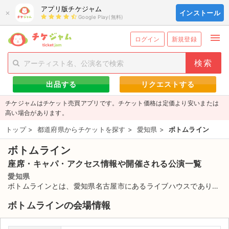
アプリ版チケジャム
×
インストール
Google Play(無料)
menu
person_add
exit_to_app
新規会員登録
ログイン
ログイン
新規登録
チケットを探す
出品する
リクエストする
新着チケット
チケジャムはチケット売買アプリです。チケット価格は定価より安いまたは
値下げしたチケット
高い場合があります。
トップ
>
都道府県からチケットを探す
>
愛知県
>
ボトムライン
都道府県からチケットを探す
ボトムライン
もうすぐ開催のチケット
座席・キャパ・アクセス情報や開催される公演一覧
チケットのリクエスト一覧
愛知県
ボトムラインとは、愛知県名古屋市にあるライブハウスであり、
株式会社ボトムラインジャパンが事業運営を行っている。オープ
取扱チケット
ボトムラインの会場情報
ンされたのは1989年で、歴史あるライブハウスだ。収容人数は
スタンディングで800人ほどと、ライブハウスとしては大きめの
ライブ・コンサート（国内）