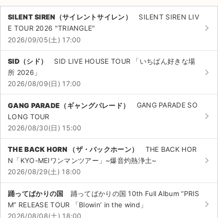
SILENT SIREN（サイレントサイレン）
SILENT SIREN LIV
keyboard_arrow_right
E TOUR 2026 "TRIANGLE"
2026/09/05(土) 17:00
SID（シド）
SID LIVE HOUSE TOUR 「いちばん好きな場
keyboard_arrow_right
所 2026」
2026/08/09(日) 17:00
GANG PARADE（ギャングパレード）
GANG PARADE SO
keyboard_arrow_right
LONG TOUR
2026/08/30(日) 15:00
THE BACK HORN （ザ・バックホーン）
THE BACK HOR
keyboard_arrow_right
N「KYO-MEIワンマンツアー」~爆音灼熱浄土~
2026/08/29(土) 18:00
サイト情報
踊ってばかりの国
踊ってばかりの国 10th Full Album “PRIS
チケットジャム運営会社
keyboard_arrow_right
M” RELEASE TOUR 「Blowin’ in the wind」
2026/08/08(土) 18:00