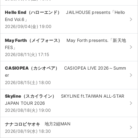
チケットジャム利用規約
Hello End（ハローエンド）
JAILHOUSE presents「Hello
プライバシーポリシー
keyboard_arrow_right
End Vol.6」
2026/09/04(金) 19:00
特定商取引法に基づく表記
May Forth（メイフォース）
May Forth presents.「新天地
公演登録依頼
keyboard_arrow_right
FES」
2026/08/11(火) 17:15
不正転売禁止法について
チケットジャムの取り組み
CASIOPEA（カシオペア）
CASIOPEA LIVE 2026～Summ
keyboard_arrow_right
er
音楽情報
2026/08/15(土) 18:00
Skyline（スカイライン）
SKYLINE ft.TAIWAN ALL-STAR
keyboard_arrow_right
JAPAN TOUR 2026
2026/08/18(火) 19:00
ナナコロビヤオキ
地方2組MAN
keyboard_arrow_right
2026/08/19(水) 18:30