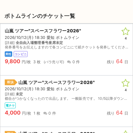
ボトムラインのチケット一覧
山嵐 ツアー"スペースフラワー2026"
2026/10/12(月) 18:30 愛知 ボトムライン
4
[詳細]
全自由入場整理番号座席未定
発券番号をお伝えしますので各コンビニにて紙チケットを発券してください。お座席は紙チケットを発券してみないと分かりませんのでご検討宜しくお願い致します。
男性
コンビニ
9,800
64
円/枚
3 枚
0 件
残り
日
山嵐 ツアー"スペースフラワー2026"
即決
2026/10/12(月) 18:30 愛知 ボトムライン
4
[詳細]
未定
都合がつかなくなったので出品します。 一般販売です。 10/5以降ダウンロードURLをお伝えします。
電チケ
4,000
64
円/枚
1 枚
0 件
残り
日