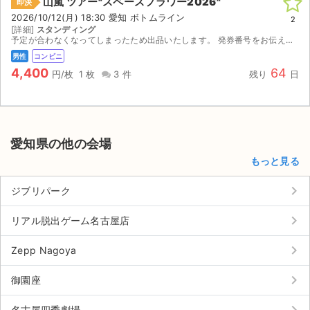
山嵐 ツアー"スペースフラワー2026"
即決
2026/10/12(月) 18:30 愛知 ボトムライン
2
[詳細]
スタンディング
予定が合わなくなってしまったため出品いたします。 発券番号をお伝えしますのでファミリーマートにて紙チケットを発券してください。
男性
コンビニ
4,400
64
円/枚
1 枚
3 件
残り
日
愛知県の他の会場
もっと見る
keyboard_arrow_right
ジブリパーク
keyboard_arrow_right
リアル脱出ゲーム名古屋店
keyboard_arrow_right
Zepp Nagoya
keyboard_arrow_right
御園座
名古屋四季劇場