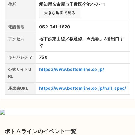
箱となっている。フロアは2本の柱が立っているのが特徴的で、
愛知県名古屋市千種区今池4-7-11
住所
ステージが高く見やすいライブハウスとなっている。また、モニ
ライブ・コンサート（海外）
大きな地図で見る
ター付きの柱もあるが、それが邪魔してステージが見えないエリ
アもあるため、ライブの際には場所選びも非常に重要となりそう
イベント
052-741-1620
電話番号
だ。コインロッカーは50個ほど用意されている。アクセスとし
ては、今池駅が最寄り駅で、徒歩0分となっている。3番の地上
スポーツ
地下鉄東山線／桜通線「今池駅」3番出口す
アクセス
出口を出てすぐとなっている。
ぐ
演劇・ミュージカル
750
キャパシティ
ご利用ガイド
https://www.bottomline.co.jp/
公式サイトU
RL
ご利用ガイド
https://www.bottomline.co.jp/hall_spec/
座席表URL
手数料・お支払い方法
AIに質問する
よくある質問
ボトムラインのイベント一覧
お知らせ