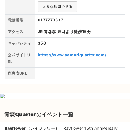
大きな地図で見る
ライブ・コンサート（海外）
0177773337
電話番号
イベント
JR 青森駅 東口より徒歩15分
アクセス
スポーツ
350
キャパシティ
演劇・ミュージカル
https://www.aomoriquarter.com/
公式サイトU
RL
ご利用ガイド
座席表URL
ご利用ガイド
手数料・お支払い方法
AIに質問する
青森Quarterのイベント一覧
よくある質問
お知らせ
Rayflower（レイフラワー）
Rayflower 15th Anniversary