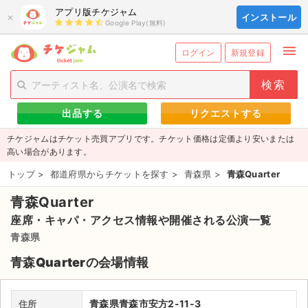
アプリ版チケジャム
×
インストール
Google Play(無料)
menu
person_add
exit_to_app
新規会員登録
ログイン
ログイン
新規登録
チケットを探す
出品する
リクエストする
新着チケット
チケジャムはチケット売買アプリです。チケット価格は定価より安いまたは
値下げしたチケット
高い場合があります。
トップ
>
都道府県からチケットを探す
>
青森県
>
青森Quarter
都道府県からチケットを探す
青森Quarter
もうすぐ開催のチケット
座席・キャパ・アクセス情報や開催される公演一覧
チケットのリクエスト一覧
青森県
青森Quarterの会場情報
取扱チケット
ライブ・コンサート（国内）
青森県青森市安方2-11-3
住所