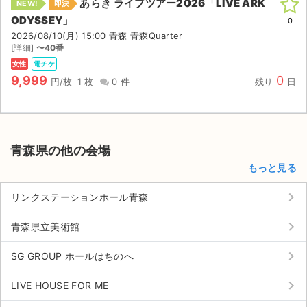
あらき ライブツアー2026「LIVE ARK
NEW!
即決
ODYSSEY」
0
2026/08/10(月) 15:00 青森 青森Quarter
[詳細]
〜40番
女性
電チケ
9,999
0
円/枚
1 枚
0 件
残り
日
青森県の他の会場
もっと見る
keyboard_arrow_right
リンクステーションホール青森
keyboard_arrow_right
青森県立美術館
keyboard_arrow_right
SG GROUP ホールはちのへ
keyboard_arrow_right
LIVE HOUSE FOR ME