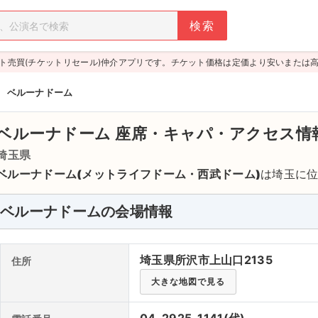
ト売買(チケットリセール)仲介アプリです。チケット価格は定価より安いまたは
>
ベルーナドーム
ベルーナドーム
座席・キャパ・アクセス情
埼玉県
ベルーナドーム(メットライフドーム・西武ドーム)
は埼玉に
ズ
が本拠地としても有名なドーム球場です。また、狭山丘陵
野球以外でもコンサートなどのホールとしても使用されます。1
ベルーナドームの会場情報
れていた
渡辺美里
のスタジアムライブが有名。
AKB48
、
EXI
がコンサートを開催しており、音楽ホールとしては非常によく使
埼玉県所沢市上山口2135
住所
人。元々は1963年に完成した「西武園球場」がもととなり、1
誕生しました。2017年3月からはメットライフ生命保険が命
大きな地図で見る
ドーム」に変更しています。また施設内には売店、レストラ
アクセスは、西武線「西武球場駅」より徒歩すぐです。自動