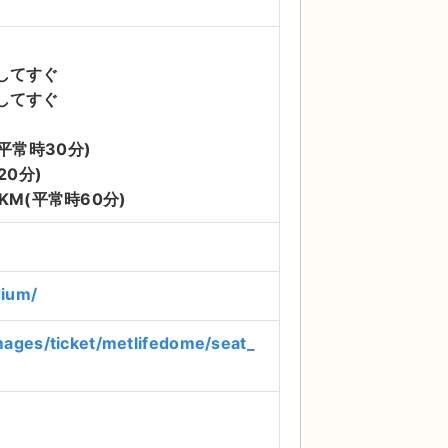
西武第二球場、西武ドームテニスコート
と思うのは当然です。
埼玉西武ライオン
は、試合を観戦するのにもってこいの席が
してすぐ
してすぐ
を楽しみたい人におすすめです。また、場
できます。 チケット配分が
(平常時30分)
ありません。ドームや球場が初めての方で
20分)
ベントによって変動するので、購入する際
KM(平常時60分)
dium/
images/ticket/metlifedome/seat_