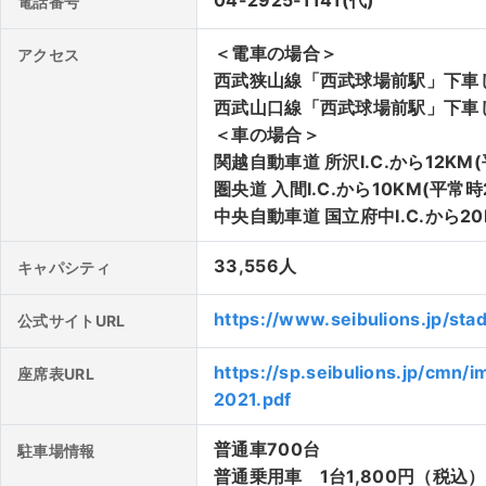
04-2925-1141(代)
電話番号
リアが3箇所あるのでそちらを使用すると良いです。近くには
などがあります。 試合観戦をするなら最高の席で楽しみたい
＜電車の場合＞
アクセス
ズ
が本拠地とする「西武ドーム（メットライフドーム）」で
西武狭山線「西武球場前駅」下車
意されています。 それは「内野指定席C」です。球場全体を見渡せる位置にあり、打球の行方が見や
西武山口線「西武球場前駅」下車
すいのも特徴です。大型のスクリーンも見やすいので、試合
＜車の場合＞
所によってはブルペンが近いので、登板前の投手の様子などを知ることが
関越自動車道 所沢I.C.から12KM
多いのもおすすめの一つで、席が取れないということもほぼ
圏央道 入間I.C.から10KM(平常時
も安心して購入することができます。価格は試合の曜日やイ
中央自動車道 国立府中I.C.から20
はよく確認してから購入しましょう。
33,556人
キャパシティ
https://www.seibulions.jp/sta
公式サイトURL
https://sp.seibulions.jp/cmn/
座席表URL
2021.pdf
普通車700台
駐車場情報
普通乗用車 1台1,800円（税込）