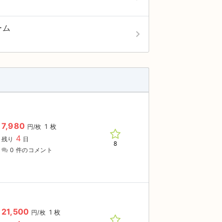
ーム
keyboard_arrow_right
7,980
1 枚
円/枚
4
残り
日
8
0 件のコメント
21,500
1 枚
円/枚