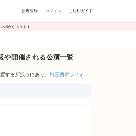
新規登録
ログイン
ご利用ガイド
高い場合があります。
報や開催される公演一覧
位置する所沢市にあり、
埼玉西武ライオン
にある自然環境共存型ドームであり、プロ
986年から2005年まで、毎年夏に行わ
LE(エグザイル)
など、多数のアーティスト
用されます。キャパシティは33,556
999年に日本で5つ目のドーム球場として
名権を取得したため名称を「メットライフ
ンもあり、ランチやディナーも楽します。
車での来場の際は、施設内にパーキングエ