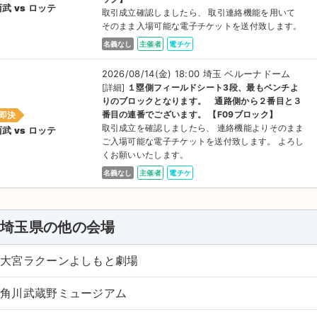
武 vs ロッテ
取引成立確認しましたら、 取引連絡機能を用いて
そのまま入場可能な電子チケットを送付致します。
名義なし
主催者
電チケ
2026/08/14(金) 18:00 埼玉 ベルーナドーム
[詳細]
１塁側フィールドシート3段、最もベンチよ
りのブロックとなります。 通路側から２番目と３
番目の連番でございます。 【F09ブロック】
即決
取引成立を確認しましたら、 連絡機能よりそのまま
武 vs ロッテ
ご入場可能な電子チケットを送付致します。 よろし
くお願いいたします。
名義なし
主催者
電チケ
埼玉県の他の会場
大宮ラクーンよしもと劇場
角川武蔵野ミュージアム