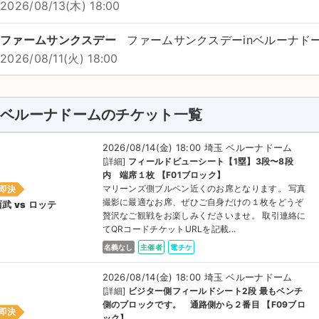
2026/08/13(木) 18:00
ファームサンクスデー
ファームサンクスデーinベルーナド
2026/08/11(火) 18:00
ベルーナドームのチケット一覧
2026/08/14(金) 18:00 埼玉 ベルーナドーム
[詳細]
フィールドビューシート【1塁】3段〜8段
内 端席１枚 【F01ブロック】
マリーンズ側ブルペン近くのお席となります。 写真
即決
撮影に最適なお席、ぜひご自身だけの１枚をどうぞ
武 vs ロッテ
贅沢なご観戦をお楽しみくださいませ。 取引連絡に
てQRコードチケットURLを記載...
名義なし
主催者
電チケ
2026/08/14(金) 18:00 埼玉 ベルーナドーム
[詳細]
ビジター側フィールドシート2段 最もベンチ
側のブロックです。 通路側から２番目 【F09ブロ
即決
ック】