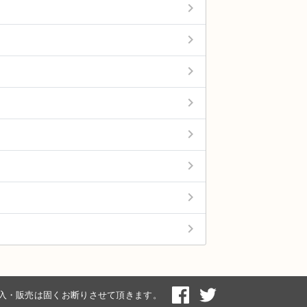
keyboard_arrow_right
keyboard_arrow_right
keyboard_arrow_right
keyboard_arrow_right
keyboard_arrow_right
keyboard_arrow_right
keyboard_arrow_right
keyboard_arrow_right
入・販売は固くお断りさせて頂きます。