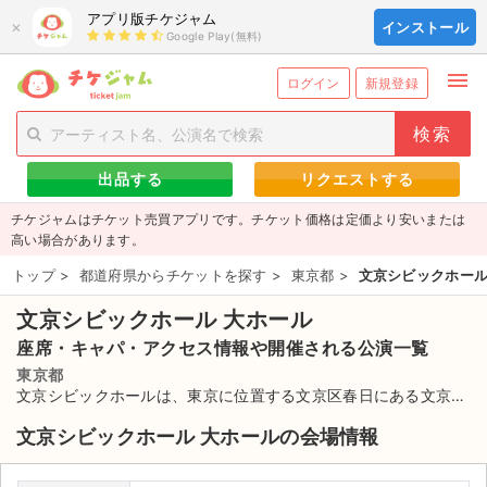
アプリ版チケジャム
×
インストール
Google Play(無料)
menu
person_add
exit_to_app
新規会員登録
ログイン
ログイン
新規登録
チケットを探す
出品する
リクエストする
新着チケット
チケジャムはチケット売買アプリです。チケット価格は定価より安いまたは
値下げしたチケット
高い場合があります。
トップ
>
都道府県からチケットを探す
>
東京都
>
文京シビックホール
都道府県からチケットを探す
文京シビックホール 大ホール
もうすぐ開催のチケット
座席・キャパ・アクセス情報や開催される公演一覧
チケットのリクエスト一覧
東京都
文京シビックホールは、東京に位置する文京区春日にある文京区
役所、シビックセンター内に2000年3月にオープンした様々ホー
取扱チケット
文京シビックホール 大ホールの会場情報
ルで、ロイヤル・メトロポリタン管弦楽団がオープニング・ガ
ラ・コンサートを開催。正式名称は、響きの森文京公会堂。オー
ライブ・コンサート（国内）