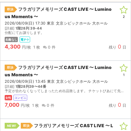
フラガリアメモリーズ CAST LIVE 〜 Lumino
即決
us Moments 〜
2
2026/08/09(日) 17:30 東京 文京シビックホール 大ホール
[詳細]
1階28列 39-44
分配にてお譲りします。
名義なし
電チケ
4,300
0
円/枚
1 枚
0 件
残り
日
フラガリアメモリーズ CAST LIVE 〜 Lumino
即決
us Moments 〜
1
2026/08/09(日) 13:45 東京 文京シビックホール 大ホール
[詳細]
1階28列39〜44番
予定が合わなくなってしまったため出品致します。 チケットぴあにて先行抽選、アップグレードなし。
女性
コンビニ
7,000
0
円/枚
1 枚
0 件
残り
日
フラガリアメモリーズ CAST LIVE 〜 L
NEW!
即決