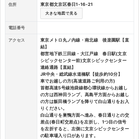
ケストラピットを持つ2フロアーの大型ホールは、最大1階に1,24
東京都文京区春日1-16-21
住所
2シート、2階に560シートの計1,802シートをできる。クラシッ
ライブ・コンサート（海外）
大きな地図で見る
クコンサートなどの音楽イベントに最適なサウンド設備を持つ。
ガラス張りで吹き抜けのホワイエはベンチも並び集合場所に利便
イベント
電話番号
性がある。小型ホールは、電動稼働椅子325シートと移動椅子46
シートの計371シートを持ち、客席を完全できるしフラットな状
スポーツ
東京メトロ丸ノ内線・南北線 後楽園駅【直
アクセス
態での使用も可能。2002年から東京フィルハーモニー交響楽団
結】
による本格的なクラシックコンサート「響きの森クラシックシリ
演劇・ミュージカル
都営地下鉄三田線・大江戸線 春日駅(文京
ーズ」を開催。地下鉄「後楽園駅」5番出口および「春日駅」シ
シビックセンター前)文京シビックセンター
ビックセンター連絡通路から直結。JR「水道橋駅」から歩いて1
連絡通路【直結】
ご利用ガイド
0分ほど。シビックセンター地下1階、2階に計130台できるの有
JR中央・総武線水道橋駅【徒歩約10分】
料地下パーキングエリアあり。館内にはコインロッカー、入口に
車でお越しの方(高速道路ご利用の方)
ご利用ガイド
カフェ、南側の東京ドームシティを使用するのも利便性がある。
首都高速5号線池袋線都心環状線からお越し
の方は西神田ランプ、高島平方面からお越し
手数料・お支払い方法
の方は飯田橋ランプを降りて白山通りをお入
りください。
AIに質問する
白山通りを巣鴨方面へ進み、春日通りとの交
差点(春日町交差点)を左折し、1つ目の信号
よくある質問
を左折すると、左側に文京シビックセンター
お知らせ
の駐車場入り口があります。