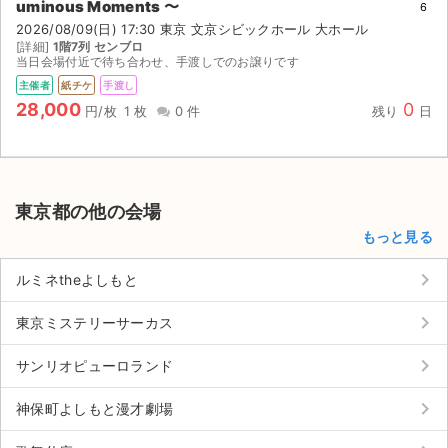
uminous Moments 〜
6
2026/08/09(日) 17:30 東京 文京シビックホール 大ホール
[詳細]
1階7列 センブロ
当日会場付近で待ち合わせ、手渡しでのお譲りです
主催者
紙チケ
手渡し
28,000
0
円/枚
1 枚
0 件
残り
日
東京都の他の会場
もっと見る
keyboard_arrow_right
ルミネtheよしもと
keyboard_arrow_right
東京ミステリーサーカス
keyboard_arrow_right
サンリオピューロランド
keyboard_arrow_right
神保町よしもと漫才劇場