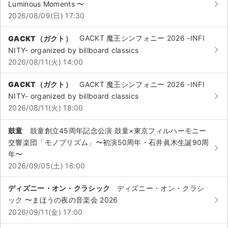
keyboard_arrow_right
チケットジャム利用規約
Luminous Moments 〜
2026/08/09(日) 17:30
プライバシーポリシー
GACKT（ガクト）
GACKT 魔王シンフォニー 2026 -INFI
特定商取引法に基づく表記
keyboard_arrow_right
NITY- organized by billboard classics
2026/08/11(火) 14:00
公演登録依頼
GACKT（ガクト）
GACKT 魔王シンフォニー 2026 -INFI
不正転売禁止法について
keyboard_arrow_right
NITY- organized by billboard classics
2026/08/11(火) 18:00
チケットジャムの取り組み
鼓童
鼓童創立45周年記念公演 鼓童×東京フィルハーモニー
音楽情報
交響楽団「モノプリズム」〜初演50周年・石井眞木生誕90周
keyboard_arrow_right
年〜
2026/09/05(土) 16:00
ディズニー・オン・クラシック
ディズニー・オン・クラシ
keyboard_arrow_right
ック 〜まほうの夜の音楽会 2026
2026/09/11(金) 17:00