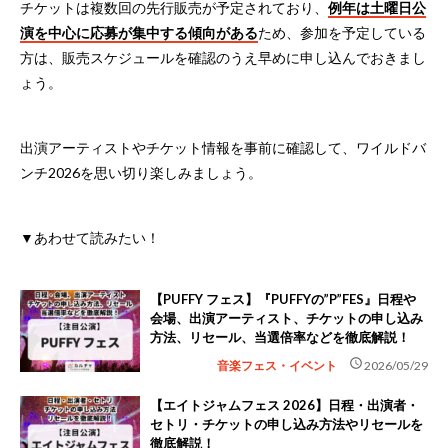
チケットは複数回の先行販売が予定されており、
例年は土曜日公
演を中心に応募が集中する傾向がある
ため、参加を予定している
方は、販売スケジュールを確認のうえ早めに申し込んでおきまし
ょう。
出演アーティストやチケット情報を事前に確認して、ワイルドバ
ンチ2026を思い切り楽しみましょう。
▼あわせて読みたい！
【PUFFY フェス】『PUFFYの”P”FES』日程や
会場、出演アーティスト、チケットの申し込み
方法、リセール、当選倍率などを徹底解説！
schedule
音楽フェス・イベント
2026/05/29
【エイトジャムフェス 2026】日程・出演者・
セトリ・チケットの申し込み方法やリセールを
徹底解説！