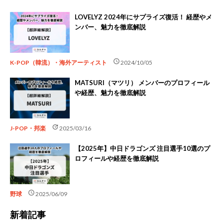
LOVELYZ 2024年にサプライズ復活！ 経歴やメ
ンバー、魅力を徹底解説
schedule
K-POP（韓流）・海外アーティスト
2024/10/05
MATSURI（マツリ） メンバーのプロフィール
や経歴、魅力を徹底解説
update
J-POP・邦楽
2025/03/16
【2025年】中日ドラゴンズ 注目選手10選のプ
ロフィールや経歴を徹底解説
schedule
野球
2025/06/09
新着記事