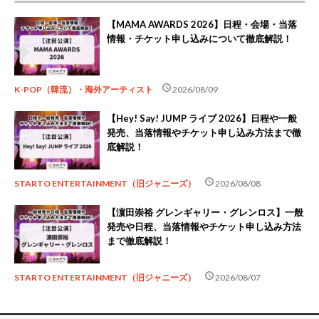
【MAMA AWARDS 2026】日程・会場・当落
情報・チケット申し込みについて徹底解説！
schedule
K-POP（韓流）・海外アーティスト
2026/08/09
【Hey! Say! JUMP ライブ 2026】日程や一般
発売、当落情報やチケット申し込み方法まで徹
底解説！
schedule
STARTO ENTERTAINMENT（旧ジャニーズ）
2026/08/08
【濵田崇裕 グレンギャリー・グレンロス】一般
発売や日程、当落情報やチケット申し込み方法
まで徹底解説！
schedule
STARTO ENTERTAINMENT（旧ジャニーズ）
2026/08/07