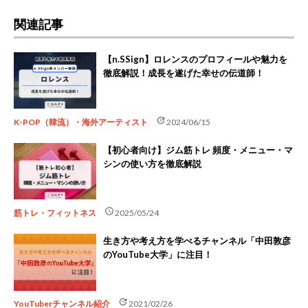
関連記事
【n.SSign】ロレンスのプロフィールや魅力を
徹底解説！成長を遂げた幸せの伝道師！
update
K-POP（韓流）・海外アーティスト
2024/06/15
【初心者向け】ジム筋トレ 頻度・メニュー・マ
シンの使い方を徹底解説
schedule
筋トレ・フィットネス
2025/05/24
生き方や考え方を学べるチャンネル「中田敦彦
のYouTube大学」に注目！
update
YouTuberチャンネル紹介
2021/02/26