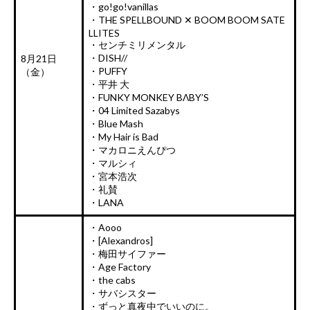
・go!go!vanillas
・THE SPELLBOUND ✕ BOOM BOOM SATE
LLITES
・センチミリメンタル
・DISH//
8月21日
・PUFFY
（金）
・平井 大
・FUNKY MONKEY BΛBY’S
・04 Limited Sazabys
・Blue Mash
・My Hair is Bad
・マカロニえんぴつ
・マルシィ
・宮本浩次
・礼賛
・LANA
・Aooo
・[Alexandros]
・梅田サイファー
・Age Factory
・the cabs
・サバシスター
・ずっと真夜中でいいのに。