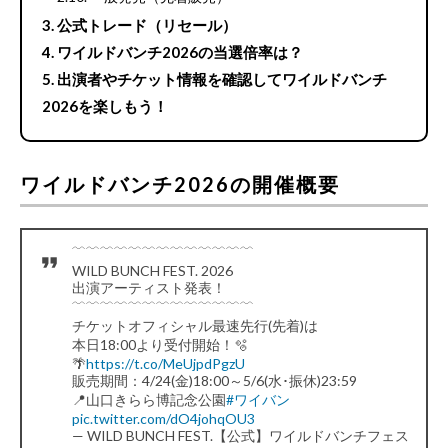
公式トレード（リセール）
ワイルドバンチ2026の当選倍率は？
出演者やチケット情報を確認してワイルドバンチ
2026を楽しもう！
ワイルドバンチ2026の開催概要
﹋﹋﹋﹋﹋﹋﹋﹋﹋﹋﹋﹋﹋
WILD BUNCH FEST. 2026
出演アーティスト発表！
﹋﹋﹋﹋﹋﹋﹋﹋﹋﹋﹋﹋﹋
チケットオフィシャル最速先行(先着)は
本日18:00より受付開始！🫧
🌴
https://t.co/MeUjpdPgzU
販売期間：4/24(金)18:00～5/6(水･振休)23:59
📍山口きらら博記念公園
#ワイバン
pic.twitter.com/dO4johqOU3
— WILD BUNCH FEST.【公式】ワイルドバンチフェス