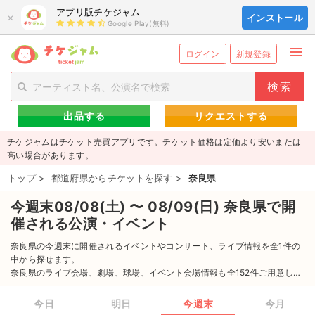
アプリ版チケジャム
×
インストール
Google Play(無料)
menu
person_add
exit_to_app
新規会員登録
ログイン
ログイン
新規登録
チケットを探す
出品する
リクエストする
新着チケット
チケジャムはチケット売買アプリです。チケット価格は定価より安いまたは
値下げしたチケット
高い場合があります。
トップ
>
都道府県からチケットを探す
>
奈良県
都道府県からチケットを探す
今週末08/08(土) 〜 08/09(日) 奈良県で開
もうすぐ開催のチケット
催される公演・イベント
チケットのリクエスト一覧
奈良県の今週末に開催されるイベントやコンサート、ライブ情報を全1件の
中から探せます。
奈良県のライブ会場、劇場、球場、イベント会場情報も全152件ご用意して
取扱チケット
ます。
奈良県の最新のイベント情報からイベントに参加するためのチケット情報
今日
明日
今週末
今月
ライブ・コンサート（国内）
まで全力でサポートします。