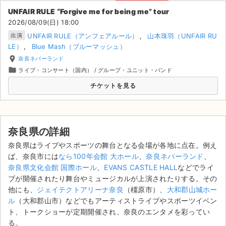
奈良県のチケット情報ならチケジャム！登録無料ですぐに取引OK！｢あんし
UNFAIR RULE “Forgive me for being me” tour
ん決済｣とスタッフが365日サポートするので安心してお取引ください。
ライブ・コンサート（海外）
2026/08/09(日) 18:00
人気のチケットはチケジャム [ticketjam] にお任せ！
UNFAIR RULE（アンフェアルール）
山本珠羽（UNFAIR RU
出演
イベント
LE）
Blue Mash（ブルーマッシュ）
place
奈良ネバーランド
スポーツ
folder
ライブ・コンサート（国内）
/
グループ・ユニット・バンド
演劇・ミュージカル
チケットを見る
ご利用ガイド
奈良県の詳細
ご利用ガイド
奈良県はライブやスポーツの舞台となる会場が各地に点在。例え
手数料・お支払い方法
ば、奈良市には
なら100年会館 大ホール
、
奈良ネバーランド
、
奈良県文化会館 国際ホール
、
EVANS CASTLE HALL
などでライ
AIに質問する
ブが開催されたり舞台やミュージカルが上演されたりする。その
他にも、
ジェイテクトアリーナ奈良
（橿原市）、
大和郡山城ホー
よくある質問
ル
（大和郡山市）などでもアーティストライブやスポーツイベン
ト、トークショーが定期開催され、奈良のエンタメを彩ってい
お知らせ
る。