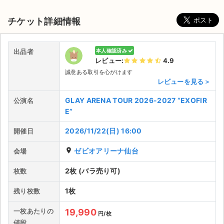
チケット詳細情報
出品者
本人確認済み
レビュー:
4.9
誠意ある取引を心がけます
レビューを見る＞
GLAY ARENA TOUR 2026-2027 “EXOFIR
公演名
E”
2026/11/22(日) 16:00
開催日
place
ゼビオアリーナ仙台
会場
2枚 (バラ売り可)
枚数
サイト情報
1枚
残り枚数
チケットジャム運営会社
一枚あたりの
19,990
円/枚
値段