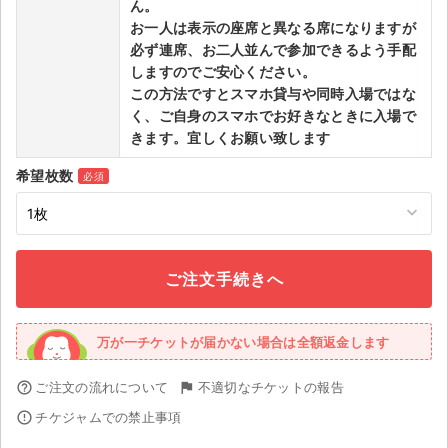
ん。
お一人は表示の座席と異なる席になりますが
必ず連席、お二人並んで参加できるよう手配
しますのでご安心ください。
この方法ですとスマホ貸与や同時入場ではな
く、ご自身のスマホでお好きなときに入場で
きます。宜しくお願い致します
希望枚数
必須
万が一チケットが届かない場合は全額返金します
help_outline
ご注文の流れについて
flag
不適切なチケットの報告
error_outline
チケジャムでの禁止事項