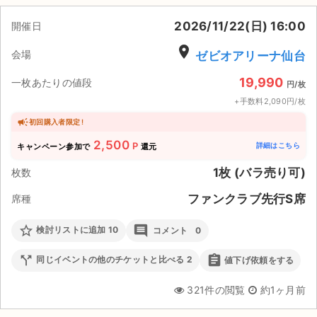
2026/11/22(日) 16:00
ライブ・コンサート（海外）
開催日
place
会場
ゼビオアリーナ仙台
イベント
19,990
一枚あたりの値段
円/枚
スポーツ
+手数料2,090円/枚
演劇・ミュージカル
初回購入者限定 !
2,500
P
詳細はこちら
キャンペーン参加で
還元
ご利用ガイド
1枚 (バラ売り可)
枚数
ご利用ガイド
ファンクラブ先行S席
席種
手数料・お支払い方法
star_border
comment
検討リストに追加
10
コメント
0
AIに質問する
call_split
assignment
同じイベントの他のチケットと比べる
2
値下げ依頼をする
よくある質問
321件の閲覧
約1ヶ月前
お知らせ