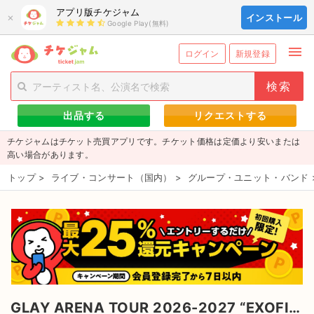
アプリ版チケジャム
×
インストール
Google Play(無料)
menu
person_add
exit_to_app
新規会員登録
ログイン
ログイン
新規登録
チケットを探す
出品する
リクエストする
新着チケット
チケジャムはチケット売買アプリです。チケット価格は定価より安いまたは
値下げしたチケット
高い場合があります。
トップ
>
ライブ・コンサート（国内）
>
グループ・ユニット・バンド
都道府県からチケットを探す
もうすぐ開催のチケット
チケットのリクエスト一覧
取扱チケット
GLAY ARENA TOUR 2026-2027 “EXOFIRE” のチケット
ライブ・コンサート（国内）