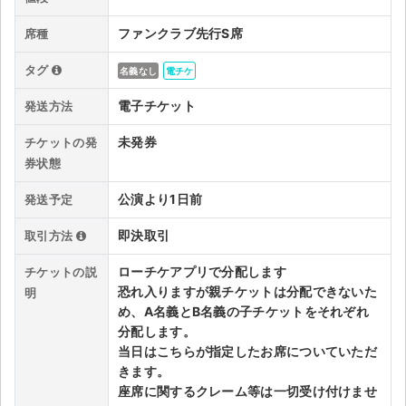
チケットジャム利用規約
ファンクラブ先行S席
席種
プライバシーポリシー
タグ
名義なし
電チケ
特定商取引法に基づく表記
電子チケット
発送方法
公演登録依頼
未発券
チケットの発
不正転売禁止法について
券状態
公演より1日前
チケットジャムの取り組み
発送予定
即決取引
取引方法
音楽情報
ローチケアプリで分配します
チケットの説
恐れ入りますが親チケットは分配できないた
明
め、A名義とB名義の子チケットをそれぞれ
分配します。
当日はこちらが指定したお席についていただ
きます。
座席に関するクレーム等は一切受け付けませ