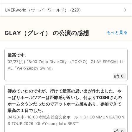
チケットジャム利用規約
keyboard_arrow_right
UVERworld（ウーバーワールド） (229)
プライバシーポリシー
特定商取引法に基づく表記
GLAY（グレイ） の公演の感想
もっと見る
公演登録依頼
不正転売禁止法について
最高です。
07/27(月) 18:00 Zepp DiverCity （TOKYO） GLAY SPECIAL LI
チケットジャムの取り組み
VE「We♡Zeppy Swing」
0
音楽情報
諦めていたのですが、行けて最高の思い出が作れました。や
っぱりホールツアーは距離感が近いし、何よりTOSHIさんの
ホームタウンだったのでアットホーム感もあり、参加できて
最高の１日でした。
04/23(木) 18:00 都城市総合文化ホール HIGHCOMMUNICATION
S TOUR 2026 “GLAY-complete BEST”
0