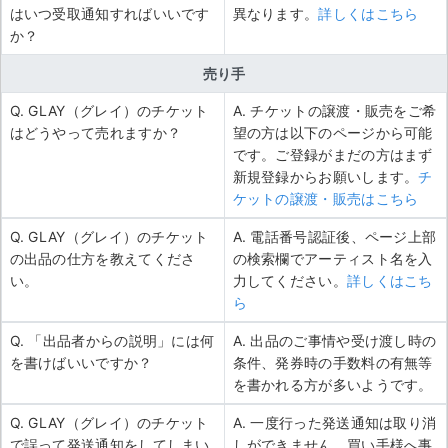
はいつ受取通知すればいいです
異なります。
詳しくはこちら
か？
売り手
Q. GLAY（グレイ）のチケット
A. チケットの譲渡・販売をご希
はどうやって売れますか？
望の方は以下のページから可能
です。ご登録がまだの方はまず
新規登録からお願いします。
チ
ケットの譲渡・販売はこちら
Q. GLAY（グレイ）のチケット
A. 電話番号認証後、ページ上部
の出品の仕方を教えてくださ
の検索欄でアーティスト名を入
い。
力してください。
詳しくはこち
ら
Q. 「出品者からの説明」には何
A. 出品のご事情や受け渡し時の
を書けばいいですか？
条件、発券時の手数料の有無等
を書かれる方が多いようです。
Q. GLAY（グレイ）のチケット
A. 一度行った発送通知は取り消
で誤って発送通知をしてしまい
しができません。買い手様へ事