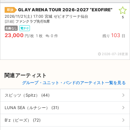
GLAY ARENA TOUR 2026-2027 “EXOFIRE”
即決
ライブ・コンサート（海外）
2026/11/21(土) 17:00 宮城 ゼビオアリーナ仙台
5
[詳細]
ファンクラブ先行S席
イベント
名義なし
電チケ
23,000
103
スポーツ
円/枚
1 枚
0 件
残り
日
演劇・ミュージカル
2026-07-28更新
ご利用ガイド
関連アーティスト
ご利用ガイド
グループ・ユニット・バンドのアーティスト一覧を見る
手数料・お支払い方法
keyboard_arrow_right
スピッツ（Spitz） (44)
AIに質問する
keyboard_arrow_right
LUNA SEA（ルナシー） (31)
よくある質問
keyboard_arrow_right
B’z（ビーズ） (72)
お知らせ