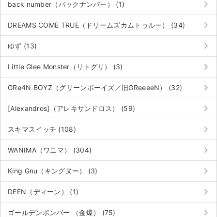
keyboard_arrow_right
back number（バックナンバー） (1)
keyboard_arrow_right
DREAMS COME TRUE（ドリームズカムトゥルー） (34)
keyboard_arrow_right
ゆず (13)
keyboard_arrow_right
Little Glee Monster（リトグリ） (3)
keyboard_arrow_right
GRe4N BOYZ（グリーンボーイズ／旧GReeeeN） (32)
keyboard_arrow_right
[Alexandros]（アレキサンドロス） (59)
keyboard_arrow_right
スキマスイッチ (108)
keyboard_arrow_right
WANIMA（ワニマ） (304)
keyboard_arrow_right
King Gnu（キングヌー） (3)
サイト情報
keyboard_arrow_right
DEEN（ディーン） (1)
チケットジャム運営会社
keyboard_arrow_right
ゴールデンボンバー （金爆） (75)