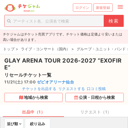
menu
ログイン
新規登録
person_add
exit_to_app
新規会員登録
ログイン
チケジャムはチケット売買アプリです。チケット価格は定価より安いまたは
チケットを探す
高い場合があります。
新着チケット
トップ
>
ライブ・コンサート（国内）
>
グループ・ユニット・バンド
GLAY ARENA TOUR 2026-2027 “EXOFIR
値下げしたチケット
E”
都道府県からチケットを探す
リセールチケット一覧
11/21(土) 17:00
ゼビオアリーナ仙台
もうすぐ開催のチケット
チケットを出品する
リクエストする
口コミ投稿
地域から検索
公演・日程から検索
チケットのリクエスト一覧
出品中（1）
リクエスト（1）
取扱チケット
並び順
絞り込み
ライブ・コンサート（国内）