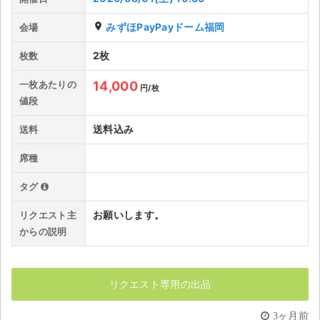
ライブ・コンサート（海外）
place
みずほPayPayドーム福岡
会場
2枚
枚数
イベント
一枚あたりの
14,000
スポーツ
円/枚
値段
演劇・ミュージカル
送料込み
送料
ご利用ガイド
席種
タグ
ご利用ガイド
お願いします。
リクエスト主
手数料・お支払い方法
からの説明
AIに質問する
よくある質問
リクエスト専用の出品
お知らせ
3ヶ月前