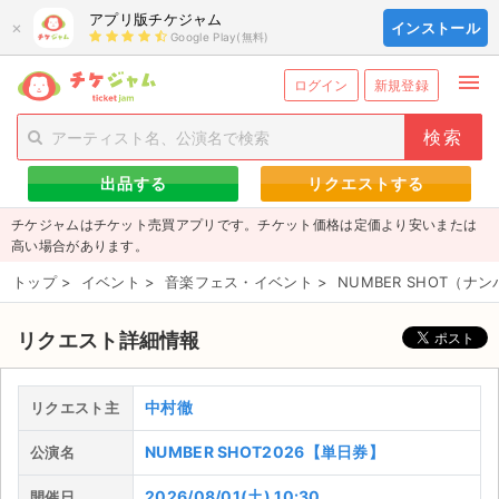
アプリ版チケジャム
×
インストール
Google Play(無料)
menu
person_add
exit_to_app
新規会員登録
ログイン
ログイン
新規登録
チケットを探す
出品する
リクエストする
新着チケット
チケジャムはチケット売買アプリです。チケット価格は定価より安いまたは
値下げしたチケット
高い場合があります。
トップ
>
イベント
>
音楽フェス・イベント
>
NUMBER SHOT（ナ
都道府県からチケットを探す
もうすぐ開催のチケット
リクエスト詳細情報
チケットのリクエスト一覧
中村徹
リクエスト主
取扱チケット
NUMBER SHOT2026【単日券】
公演名
ライブ・コンサート（国内）
2026/08/01(土) 10:30
開催日