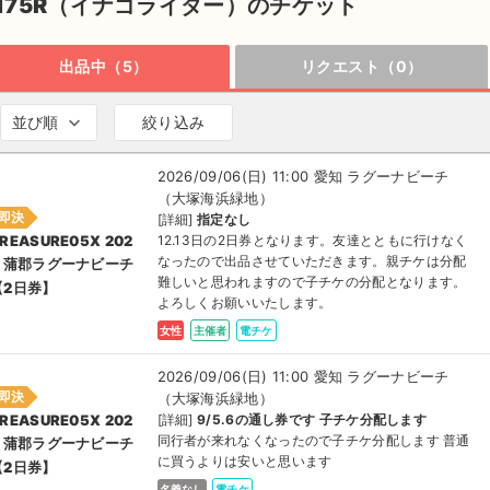
175R（イナゴライダー）のチケット
出品中（5）
リクエスト（0）
並び順
絞り込み
2026/09/06(日) 11:00 愛知 ラグーナビーチ
（大塚海浜緑地）
即決
[詳細]
指定なし
12.13日の2日券となります。友達とともに行けなく
REASURE05X 202
なったので出品させていただきます。親チケは分配
6 蒲郡ラグーナビーチ
難しいと思われますので子チケの分配となります。
【2日券】
よろしくお願いいたします。
女性
主催者
電チケ
2026/09/06(日) 11:00 愛知 ラグーナビーチ
即決
（大塚海浜緑地）
[詳細]
9/5.6の通し券です 子チケ分配します
REASURE05X 202
同行者が来れなくなったので子チケ分配します 普通
6 蒲郡ラグーナビーチ
に買うよりは安いと思います
【2日券】
名義なし
電チケ