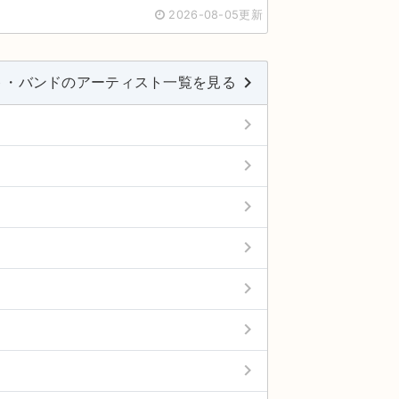
2026-08-05更新
keyboard_arrow_right
ト・バンドのアーティスト一覧を見る
keyboard_arrow_right
keyboard_arrow_right
keyboard_arrow_right
keyboard_arrow_right
keyboard_arrow_right
keyboard_arrow_right
keyboard_arrow_right