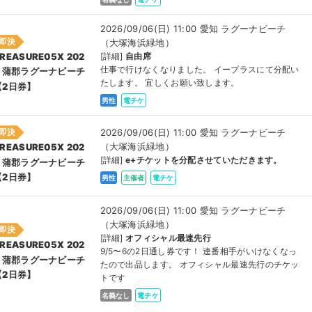
2026/09/06(日) 11:00 愛知 ラグーナビーチ
即決
（大塚海浜緑地）
[詳細]
自由席
REASURE05X 202
仕事で行けなくなりました。 イープラスにて分配い
6 蒲郡ラグーナビーチ
たします。 宜しくお願い致します。
【2日券】
男性
電チケ
2026/09/06(日) 11:00 愛知 ラグーナビーチ
即決
（大塚海浜緑地）
REASURE05X 202
[詳細]
e+チケットを分配させていただきます。
6 蒲郡ラグーナビーチ
【2日券】
男性
主催者
電チケ
2026/09/06(日) 11:00 愛知 ラグーナビーチ
（大塚海浜緑地）
即決
[詳細]
オフィシャル最速先行
REASURE05X 202
9/5〜6の2日通し券です！ 連番相手がいけなくなっ
6 蒲郡ラグーナビーチ
たので出品します。 オフィシャル最速先行のチケッ
【2日券】
トです
名義なし
電チケ