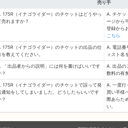
売り手
Q. 175R（イナゴライダー）のチケットはどうやっ
A. チ
て売れますか？
ージから
登録から
こちら
Q. 175R（イナゴライダー）のチケットの出品の仕
A. 電
方を教えてください。
ィスト名
Q. 「出品者からの説明」には何を書けばいいです
A. 出
か？
数料の有
Q. 175R（イナゴライダー）のチケットで誤って発
A. 一
送通知をしてしまいました。どうしたらいいです
買い手様
か？
際あらた
い。