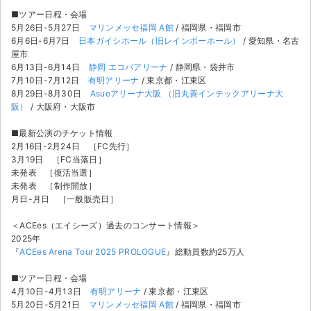
チケットジャム利用規約
■ツアー日程・会場
5月26日-5月27日
マリンメッセ福岡 A館
/ 福岡県・福岡市
プライバシーポリシー
6月6日-6月7日
日本ガイシホール（旧レインボーホール）
/ 愛知県・名古
屋市
特定商取引法に基づく表記
6月13日-6月14日
静岡 エコパアリーナ
/ 静岡県・袋井市
7月10日-7月12日
有明アリーナ
/ 東京都・江東区
公演登録依頼
8月29日-8月30日
Asueアリーナ大阪 （旧丸善インテックアリーナ大
阪）
/ 大阪府・大阪市
不正転売禁止法について
■最新公演のチケット情報
2月16日-2月24日 ［FC先行］
チケットジャムの取り組み
3月19日 ［FC当落日］
未発表 ［復活当選］
音楽情報
未発表 ［制作開放］
月日-月日 ［一般販売日］
＜ACEes（エイシーズ）過去のコンサート情報＞
2025年
『
ACEes Arena Tour 2025 PROLOGUE
』総動員数約25万人
■ツアー日程・会場
4月10日-4月13日
有明アリーナ
/ 東京都・江東区
5月20日-5月21日
マリンメッセ福岡 A館
/ 福岡県・福岡市