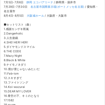
7月5日-7月6日
静岡 エコパアリーナ
/ 静岡県・袋井市
7月29日-7月30日
名古屋市国際展示場(ポートメッセ名古屋)
/ 愛知県・
名古屋市
8月4日-8月5日
大阪城ホール
/ 大阪府・大阪市
■セットリスト（曲）
1.感謝カンゲキ雨嵐
2.Dangerholic
3.人生遊戯
4.SHE! HER! HER!
5.ダイヤモンドスマイル
6.THE CODE
7.Mazy Night
8.Black & White
9.ナイモノネダリ
10.僕が僕じゃないみたいだ
11.Fab-ism
12.スキすぎて
13.ファイトソング
14.Koi-wazurai
15.DEAR MY LOVER
16.青空の下、キミのとなり
17.1582
18.rouge