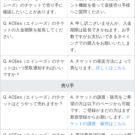
シーズ）のチケットで売り手に
ント機能を使って直接売り手様
確認したいことがあります。
へご質問ください。
Q. ACEes（エイシーズ）のチケ
A. 申し訳ございませんが、入金
ットの入金期限を延長してくだ
期限は延長できかねます。お手
さい。
数ですがお支払いできるタイミ
ングでの購入をお願いいたしま
す。
Q. ACEes（エイシーズ）のチケ
A. チケットの発送方法によって
ットはいつ受取通知すればいい
異なります。
詳しくはこちら
ですか？
売り手
Q. ACEes（エイシーズ）のチケ
A. チケットの譲渡・販売をご希
ットはどうやって売れますか？
望の方は以下のページから可能
です。ご登録がまだの方はまず
新規登録からお願いします。
チ
ケットの譲渡・販売はこちら
Q. ACEes（エイシーズ）のチケ
A. 電話番号認証後、ページ上部