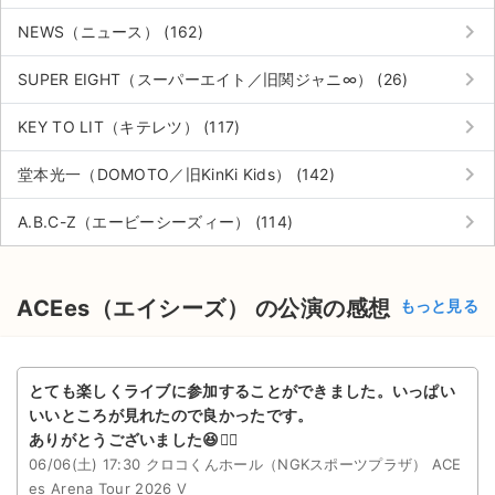
keyboard_arrow_right
NEWS（ニュース） (162)
keyboard_arrow_right
SUPER EIGHT（スーパーエイト／旧関ジャニ∞） (26)
keyboard_arrow_right
KEY TO LIT（キテレツ） (117)
keyboard_arrow_right
堂本光一（DOMOTO／旧KinKi Kids） (142)
keyboard_arrow_right
A.B.C-Z（エービーシーズィー） (114)
ACEes（エイシーズ） の公演の感想
もっと見る
とても楽しくライブに参加することができました。いっぱい
いいところが見れたので良かったです。
ありがとうございました😆🙇‍♀️
06/06(土) 17:30 クロコくんホール（NGKスポーツプラザ） ACE
es Arena Tour 2026 V