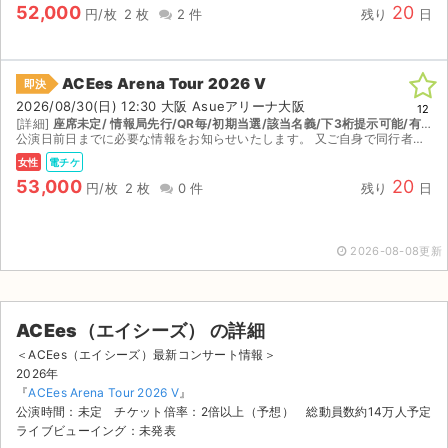
52,000
20
円/枚
2 枚
2 件
残り
日
ACEes Arena Tour 2026 V
即決
2026/08/30(日) 12:30 大阪 Asueアリーナ大阪
12
[詳細]
座席未定/ 情報局先行/QR毎/初期当選/該当名義/下3桁提示可能/有効期限内/変更ボタン有
公演日前日までに必要な情報をお知らせいたします。 又ご自身で同行者登録の方よろしくお願い致します。 公演日当日入場してチケットを受け取り後すぐに受け取り通知をお願い致します。 ランダムエラー...
女性
電チケ
53,000
20
円/枚
2 枚
0 件
残り
日
2026-08-08更新
ACEes（エイシーズ） の詳細
＜ACEes（エイシーズ）最新コンサート情報＞
サイト情報
2026年
『
ACEes Arena Tour 2026 V
』
チケットジャム運営会社
公演時間：未定 チケット倍率：2倍以上（予想） 総動員数約14万人予定
ライブビューイング：未発表