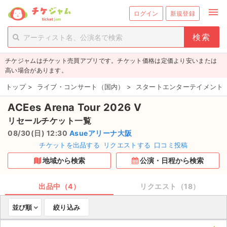
menu
ログイン
新規登録
person_add
exit_to_app
新規会員登録
ログイン
チケジャムはチケット売買アプリです。チケット価格は定価より安いまたは
チケットを探す
高い場合があります。
新着チケット
トップ
>
ライブ・コンサート（国内）
>
スタートエンターテイメント
ACEes Arena Tour 2026 V
値下げしたチケット
リセールチケット一覧
都道府県からチケットを探す
08/30(日) 12:30
Asueアリーナ大阪
チケットを出品する
リクエストする
口コミ投稿
もうすぐ開催のチケット
地域から検索
公演・日程から検索
チケットのリクエスト一覧
出品中（4）
リクエスト（18）
取扱チケット
並び順
絞り込み
ライブ・コンサート（国内）