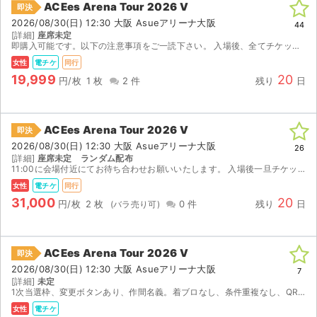
ACEes Arena Tour 2026 V
即決
2026/08/30(日) 12:30 大阪 Asueアリーナ大阪
ライブ・コンサート（海外）
44
[詳細]
座席未定
即購入可能です。以下の注意事項をご一読下さい。 入場後、全てチケットを回収させて頂き、当方が座席を選択した後にランダムでお渡し致します。選択までに時間がかかる場合もございますので予めご了承く...
イベント
女性
電チケ
同行
19,999
20
円/枚
1 枚
2 件
残り
日
スポーツ
演劇・ミュージカル
ACEes Arena Tour 2026 V
即決
2026/08/30(日) 12:30 大阪 Asueアリーナ大阪
26
ご利用ガイド
[詳細]
座席未定 ランダム配布
11:00に会場付近にてお待ち合わせお願いいたします。 入場後一旦チケットを回収させていただき、当方が座席を選んだ後ランダムで配布致します。 ご自身での座席選択は出来かねますのでご了承下さい。...
ご利用ガイド
女性
電チケ
同行
31,000
20
円/枚
2 枚
0 件
残り
日
手数料・お支払い方法
AIに質問する
ACEes Arena Tour 2026 V
即決
2026/08/30(日) 12:30 大阪 Asueアリーナ大阪
7
よくある質問
[詳細]
未定
1次当選枠、変更ボタンあり、作間名義。着ブロなし、条件重複なし、QR、メッセージにて必要な情報お伝えいたします。同行者登録もご自身でお願いいたします。下3ケタお伝え可能です。公演中止の際は規約に...
お知らせ
女性
電チケ