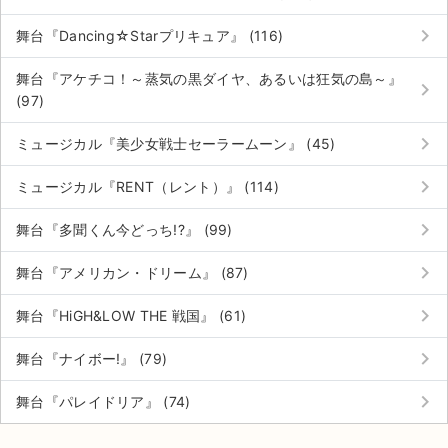
keyboard_arrow_right
舞台『Dancing☆Starプリキュア』 (116)
舞台『アケチコ！～蒸気の黒ダイヤ、あるいは狂気の島～』
keyboard_arrow_right
(97)
keyboard_arrow_right
ミュージカル『美少女戦士セーラームーン』 (45)
keyboard_arrow_right
ミュージカル『RENT（レント）』 (114)
keyboard_arrow_right
舞台『多聞くん今どっち!?』 (99)
keyboard_arrow_right
舞台『アメリカン・ドリーム』 (87)
keyboard_arrow_right
舞台『HiGH&LOW THE 戦国』 (61)
keyboard_arrow_right
舞台『ナイボー!』 (79)
keyboard_arrow_right
舞台『パレイドリア』 (74)