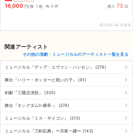
16,000
73
円/枚
1 枚
0 件
残り
日
2026-08-05更新
関連アーティスト
その他の演劇・ミュージカルのアーティスト一覧を見る
keyboard_arrow_right
ミュージカル『ディア・エヴァン・ハンセン』 (279)
keyboard_arrow_right
舞台『ハリー・ポッターと呪いの子』 (91)
keyboard_arrow_right
剣劇『三國志演技』 (305)
keyboard_arrow_right
舞台『キングダムⅡ-継承-』 (274)
keyboard_arrow_right
ミュージカル『ミス・サイゴン』 (210)
keyboard_arrow_right
ミュージカル『刀剣乱舞』〜月夜一縷〜 (143)