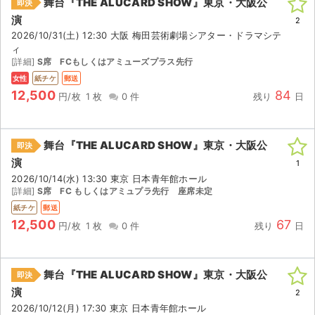
舞台『THE ALUCARD SHOW』東京・大阪公
即決
演
2
2026/10/31(土) 12:30 大阪 梅田芸術劇場シアター・ドラマシテ
ィ
[詳細]
S席 FCもしくはアミューズプラス先行
女性
紙チケ
郵送
12,500
84
円/枚
1 枚
0 件
残り
日
舞台『THE ALUCARD SHOW』東京・大阪公
即決
演
1
2026/10/14(水) 13:30 東京 日本青年館ホール
[詳細]
S席 FC もしくはアミュプラ先行 座席未定
紙チケ
郵送
12,500
67
円/枚
1 枚
0 件
残り
日
舞台『THE ALUCARD SHOW』東京・大阪公
即決
演
2
2026/10/12(月) 17:30 東京 日本青年館ホール