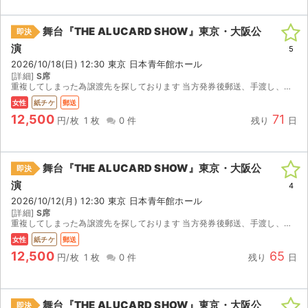
舞台『THE ALUCARD SHOW』東京・大阪公
即決
演
5
2026/10/18(日) 12:30 東京 日本青年館ホール
[詳細]
S席
重複してしまった為譲渡先を探しております 当方発券後郵送、手渡し、発券番号をお伝えし機械で発券頂く などお渡し方法はご相談承ります 多少でしたらお値引きも致します。
女性
紙チケ
郵送
12,500
71
円/枚
1 枚
0 件
残り
日
舞台『THE ALUCARD SHOW』東京・大阪公
即決
演
4
2026/10/12(月) 12:30 東京 日本青年館ホール
[詳細]
S席
重複してしまった為譲渡先を探しております 当方発券後郵送、手渡し、発券番号をお伝えし機械で発券頂く などお渡し方法はご相談承ります 多少でしたらお値引きも致します。
女性
紙チケ
郵送
12,500
65
円/枚
1 枚
0 件
残り
日
舞台『THE ALUCARD SHOW』東京・大阪公
即決