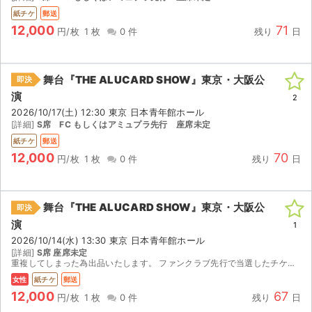
紙チケ
郵送
12,000
71
円/枚
1 枚
0 件
残り
日
舞台『THE ALUCARD SHOW』東京・大阪公
即決
演
2
2026/10/17(土) 12:30 東京 日本青年館ホール
[詳細]
S席 FC もしくはアミュプラ先行 座席未定
紙チケ
郵送
12,000
70
円/枚
1 枚
0 件
残り
日
舞台『THE ALUCARD SHOW』東京・大阪公
即決
演
1
2026/10/14(水) 13:30 東京 日本青年館ホール
[詳細]
S席 座席未定
サイト情報
重複してしまった為出品いたします。 ファンクラブ先行で当選したチケットです。 【注意事項】 公演が中止となった場合のみ、手数料を差し引いた券面 金額を返金いたします。 取引確定後のキャンセルは...
女性
紙チケ
郵送
チケットジャム運営会社
12,000
67
円/枚
1 枚
0 件
残り
日