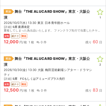
チケットジャム利用規約
舞台『THE ALUCARD SHOW』東京・大阪公
プライバシーポリシー
即決
演
1
特定商取引法に基づく表記
2026/10/07(水) 13:30 東京 日本青年館ホール
[詳細]
S席 座席未定
重複してしまった為出品いたします。 ファンクラブ先行で当選したチケットです。 【注意事項】 公演が中止となった場合のみ、手数料を差し引いた券面 金額を返金いたします。 取引確定後のキャンセルは...
公演登録依頼
女性
紙チケ
郵送
12,000
60
不正転売禁止法について
円/枚
1 枚
0 件
残り
日
チケットジャムの取り組み
舞台『THE ALUCARD SHOW』東京・大阪公
即決
音楽情報
演
2
2026/10/30(金) 13:30 大阪 梅田芸術劇場シアター・ドラマシ
ティ
[詳細]
S席 FCもしくはアミューズプラス先行
女性
紙チケ
郵送
12,500
83
円/枚
1 枚
0 件
残り
日