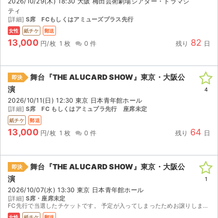
2026/10/29(木) 18:30 大阪 梅田芸術劇場シアター・ドラマシ
ティ
[詳細]
S席 FCもしくはアミューズプラス先行
女性
紙チケ
郵送
13,000
82
円/枚
1 枚
0 件
残り
日
舞台『THE ALUCARD SHOW』東京・大阪公
即決
演
4
2026/10/11(日) 12:30 東京 日本青年館ホール
[詳細]
S席 FC もしくはアミュプラ先行 座席未定
紙チケ
郵送
13,000
64
円/枚
1 枚
0 件
残り
日
舞台『THE ALUCARD SHOW』東京・大阪公
即決
演
1
2026/10/07(水) 13:30 東京 日本青年館ホール
[詳細]
S席・座席未定
FC先行で当選したチケットです。 予定が入ってしまったためお譲りします。 公演2週間前頃にレターパックにて発送を予定しております。
女性
紙チケ
郵送