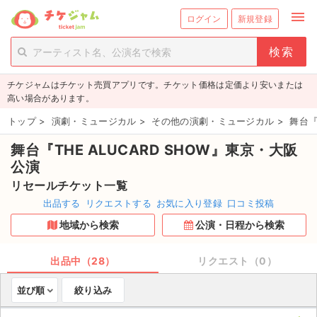
menu
ログイン
新規登録
person_add
exit_to_app
新規会員登録
ログイン
チケジャムはチケット売買アプリです。チケット価格は定価より安いまたは
チケットを探す
高い場合があります。
新着チケット
トップ
>
演劇・ミュージカル
>
その他の演劇・ミュージカル
>
舞台『
舞台『THE ALUCARD SHOW』東京・大阪
値下げしたチケット
公演
都道府県からチケットを探す
リセールチケット一覧
出品する
リクエストする
お気に入り登録
口コミ投稿
もうすぐ開催のチケット
地域から検索
公演・日程から検索
チケットのリクエスト一覧
出品中（28）
リクエスト（0）
取扱チケット
並び順
絞り込み
ライブ・コンサート（国内）