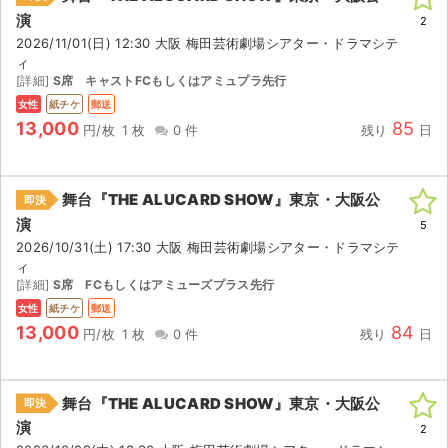
演
2
2026/11/01(日) 12:30 大阪 梅田芸術劇場シアター・ドラマシテ
ィ
[詳細]
S席 キャストFCもしくはアミュプラ先行
女性
紙チケ
郵送
13,000
85
円/枚
1 枚
0 件
残り
日
舞台『THE ALUCARD SHOW』東京・大阪公
即決
演
5
2026/10/31(土) 17:30 大阪 梅田芸術劇場シアター・ドラマシテ
ィ
[詳細]
S席 FCもしくはアミューズプラス先行
女性
紙チケ
郵送
13,000
84
円/枚
1 枚
0 件
残り
日
舞台『THE ALUCARD SHOW』東京・大阪公
即決
演
2