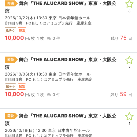
舞台『THE ALUCARD SHOW』東京・大阪公
即決
演
ライブ・コンサート（海外）
8
2026/10/22(木) 13:30 東京 日本青年館ホール
[詳細]
S席 FCもしくはアミュプラ先行 座席未定
イベント
紙チケ
郵送
10,000
75
スポーツ
円/枚
1 枚
0 件
残り
日
演劇・ミュージカル
舞台『THE ALUCARD SHOW』東京・大阪公
即決
演
ご利用ガイド
7
2026/10/06(火) 18:30 東京 日本青年館ホール
[詳細]
S席 FC もしくはアミュプラ先行 座席未定
ご利用ガイド
紙チケ
郵送
10,000
59
手数料・お支払い方法
円/枚
1 枚
0 件
残り
日
AIに質問する
舞台『THE ALUCARD SHOW』東京・大阪公
即決
よくある質問
演
1
2026/10/18(日) 12:30 東京 日本青年館ホール
お知らせ
[詳細]
S席 FC もしくはアミュプラ先行 座席未定