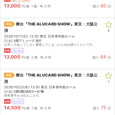
13,000
60
円/枚
1 枚
0 件
残り
日
舞台『THE ALUCARD SHOW』東京・大阪公
即決
演
5
2026/10/11(日) 12:30 東京 日本青年館ホール
[詳細]
S席アミューズ 先行
お互い入金してしまい重複してしまったためお譲りしたいです。
女性
コンビニ
13,000
64
円/枚
2 枚
0 件
残り
日
舞台『THE ALUCARD SHOW』東京・大阪公
即決
演
1
2026/10/22(木) 13:30 東京 日本青年館ホール
[詳細]
S席2階2B列3〜47番
発券番号をお伝えします。
女性
コンビニ
14,500
75
円/枚
1 枚
0 件
残り
日