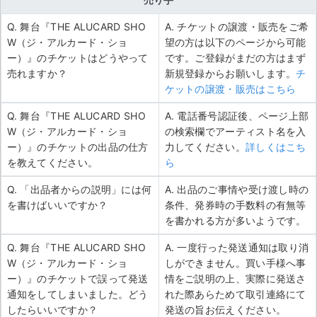
Q. 舞台『THE ALUCARD SHO
A. チケットの譲渡・販売をご希
W（ジ・アルカード・ショ
望の方は以下のページから可能
ー）』のチケットはどうやって
です。ご登録がまだの方はまず
売れますか？
新規登録からお願いします。
チ
ケットの譲渡・販売はこちら
Q. 舞台『THE ALUCARD SHO
A. 電話番号認証後、ページ上部
W（ジ・アルカード・ショ
の検索欄でアーティスト名を入
ー）』のチケットの出品の仕方
力してください。
詳しくはこち
を教えてください。
ら
Q. 「出品者からの説明」には何
A. 出品のご事情や受け渡し時の
を書けばいいですか？
条件、発券時の手数料の有無等
を書かれる方が多いようです。
Q. 舞台『THE ALUCARD SHO
A. 一度行った発送通知は取り消
W（ジ・アルカード・ショ
しができません。買い手様へ事
ー）』のチケットで誤って発送
情をご説明の上、実際に発送さ
通知をしてしまいました。どう
れた際あらためて取引連絡にて
したらいいですか？
発送の旨お伝えください。