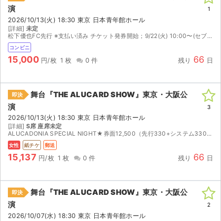
演
1
2026/10/13(火) 18:30 東京 日本青年館ホール
[詳細]
未定
松下優也FC先行 ※支払い済み チケット発券開始；9/22(火) 10:00〜(セブンイレブン発券) 発券番号確認後、お伝えいたします。
コンビニ
15,000
66
円/枚
1 枚
0 件
残り
日
舞台『THE ALUCARD SHOW』東京・大阪公
即決
演
3
2026/10/13(火) 18:30 東京 日本青年館ホール
[詳細]
S席 座席未定
ALUCADONIA SPECIAL NIGHT★券面12,500（先行330+システム330+発券165+送料600+払出380+チケジャム5.5％含）／公演中止により払い戻しとなった際はチケ...
女性
紙チケ
郵送
15,137
66
円/枚
1 枚
0 件
残り
日
舞台『THE ALUCARD SHOW』東京・大阪公
即決
演
2
2026/10/07(水) 18:30 東京 日本青年館ホール