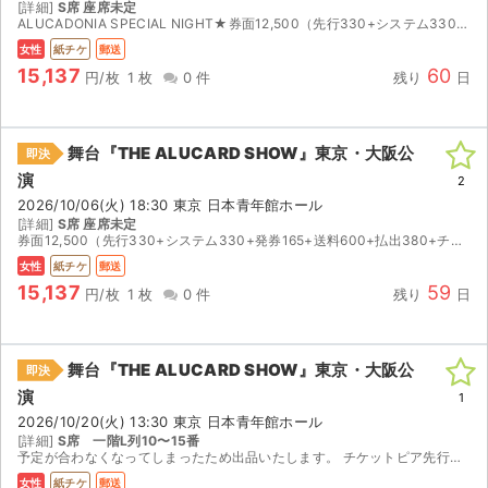
[詳細]
S席 座席未定
ALUCADONIA SPECIAL NIGHT★券面12,500（先行330+システム330+発券165+送料600+払出380+チケジャム5.5％含）／公演中止により払い戻しとなった際はチケ...
女性
紙チケ
郵送
15,137
60
円/枚
1 枚
0 件
残り
日
舞台『THE ALUCARD SHOW』東京・大阪公
即決
演
2
2026/10/06(火) 18:30 東京 日本青年館ホール
[詳細]
S席 座席未定
券面12,500（先行330+システム330+発券165+送料600+払出380+チケジャム5.5％含）／公演中止により払い戻しとなった際はチケットを返送（送料買い手様負担）いただければ、各手数...
女性
紙チケ
郵送
15,137
59
円/枚
1 枚
0 件
残り
日
舞台『THE ALUCARD SHOW』東京・大阪公
即決
演
1
2026/10/20(火) 13:30 東京 日本青年館ホール
[詳細]
S席 一階L列10〜15番
予定が合わなくなってしまったため出品いたします。 チケットピア先行で当選したチケットです。 【注意事項】 公演が中止となった場合のみ、手数料を差し引いた金額を返金いたします。 取引確定後のキ...
女性
紙チケ
郵送