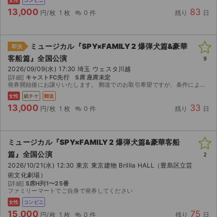
13,000
83
円/枚
1 枚
0 件
残り
日
ミュージカル『SPY×FAMILY 2 爆弾犬篇&豪華
即決
客船篇』全国公演
9
2026/09/09(水) 17:30 埼玉 ウェスタ川越
[詳細]
キャストFC先行 S席 座席未定
発券開始後にお譲りいたします。 郵送でのお取引希望ですが、条件により都内手渡しも可能です。
女性
紙チケ
郵送
13,000
33
円/枚
1 枚
0 件
残り
日
ミュージカル『SPY×FAMILY 2 爆弾犬篇&豪華客船
篇』全国公演
2
2026/10/21(水) 12:30 東京 東京建物 Brillia HALL（豊島区立芸
術文化劇場）
[詳細]
S席H列1〜25番
ファミリーマートでご自身で発券してください
女性
コンビニ
15,000
75
円/枚
1 枚
0 件
残り
日