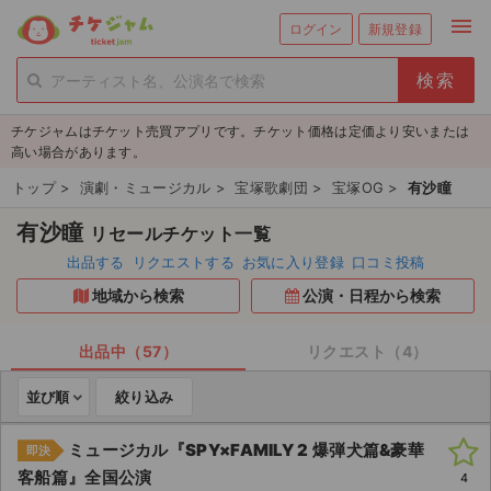
menu
ログイン
新規登録
person_add
exit_to_app
新規会員登録
ログイン
チケジャムはチケット売買アプリです。チケット価格は定価より安いまたは
チケットを探す
高い場合があります。
新着チケット
トップ
>
演劇・ミュージカル
>
宝塚歌劇団
>
宝塚OG
>
有沙瞳
有沙瞳
リセールチケット一覧
値下げしたチケット
出品する
リクエストする
お気に入り登録
口コミ投稿
都道府県からチケットを探す
地域から検索
公演・日程から検索
もうすぐ開催のチケット
出品中（57）
リクエスト（4）
チケットのリクエスト一覧
並び順
絞り込み
取扱チケット
ミュージカル『SPY×FAMILY 2 爆弾犬篇&豪華
即決
客船篇』全国公演
4
ライブ・コンサート（国内）