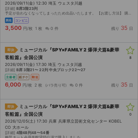
2026/09/11(金) 12:30 埼玉 ウェスタ川越
[詳細]
B席3階23列
ライブ・コンサート（海外）
予定が合わなくなってしまったため出品いたします。 【お渡し方法】 購入確認後、引換票番号、送らせていただきますので ファミリーマート店頭のマルチコピー機にて引換券番号 入力後、マルチコピー機...
男性
コンビニ
イベント
3,500
35
円/枚
1 枚
0 件
残り
日
スポーツ
ミュージカル『SPY×FAMILY 2 爆弾犬篇&豪華
即決
演劇・ミュージカル
客船篇』全国公演
8
2026/09/11(金) 17:30 埼玉 ウェスタ川越
ご利用ガイド
[詳細]
B席 3階21〜 22列 中央ブロック22〜27
主催者
紙チケ
郵送
ご利用ガイド
6,000
35
円/枚
2 枚
0 件
残り
日
手数料・お支払い方法
ミュージカル『SPY×FAMILY 2 爆弾犬篇&豪華
即決
AIに質問する
客船篇』全国公演
0
2026/12/05(土) 17:30 兵庫 兵庫県立芸術文化センター KOBEL
よくある質問
CO 大ホール
[詳細]
4階4B列48〜54番
お知らせ
梅芸ネット会員半館貸切公演で購入しました。