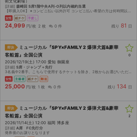
術文化劇場）
[詳細]
森崎回 S席1階中央A列-O列以内確約当選
【即購入OK】 ※コンビニ払い以外許可 コンビニ払い希望の方は何時間以内に支払い可能かコメントください。 当方で発券し、当日会場付近にて手渡し予定となります。 本人確認対応可能なため、ご希望...
女性
紙チケ
手渡し
24,999
81
円/枚
2 枚
0 件
残り
日
ミュージカル『SPY×FAMILY 2 爆弾犬篇&豪華
即決
客船篇』全国公演
0
2026/12/19(土) 17:00 愛知 御園座
[詳細]
S席・ジャンプ＋先行
3名義中2番手。こちらで使用するチケットを除き、2枚からお選びいただけます。※発券日中のお返事必須です。ご連絡がない場合は、こちらが選んでお送りします 分配が可能であれば分配します。
女性
主催者
紙チケ
郵送
25,000
134
円/枚
1 枚
0 件
残り
日
ミュージカル『SPY×FAMILY 2 爆弾犬篇&豪華
即決
客船篇』全国公演
2
2026/11/14(土) 12:00 福岡 博多座
[詳細]
A席 FC先行分
発券後のお譲りとなります