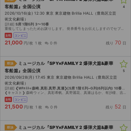
客船篇』全国公演
4
2026/10/16(金) 12:30 東京 東京建物 Brillia HALL（豊島区立芸
術文化劇場）
[詳細]
S席 1階G列 3〜10番
重複してしまったためお譲りします。 発券番号をお伝えしますのでセブンイレブンにて発券をお願いいたします。 公演中止の場合は手数料等を引いた金額を返金いたします。
女性
コンビニ
21,000
70
円/枚
1 枚
0 件
残り
日
ミュージカル『SPY×FAMILY 2 爆弾犬篇&豪華
即決
客船篇』全国公演
5
2026/09/28(月) 17:45 東京 東京建物 Brillia HALL（豊島区立芸
術文化劇場）
[詳細]
❮Wｷｬｽﾄ=森崎.真彩.真野.真瀬❯[S席 1階 E列~G列(6列以内) 10番~31番(通路側席)]❮コンビニ発券❯ 7/16日以降~セブンイレブン店頭で発券可能です
❮キャスト❯ 森崎ウィン、真彩希帆、真野麗花、真瀬はるか、有沙瞳、吉野圭吾、他 ❮返金対応❯ 中止の場合に限り、出品金額から販売手数料+振り込み手数料を差し引いて、全額返金対応させて頂きます
女性
コンビニ
21,500
52
円/枚
1 枚
0 件
残り
日
ミュージカル『SPY×FAMILY 2 爆弾犬篇&豪華
即決