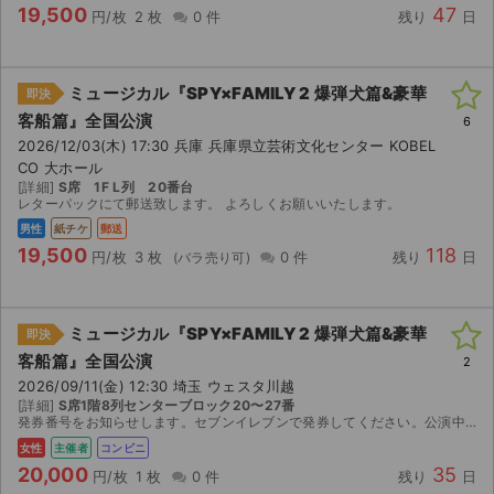
19,500
47
円/枚
2 枚
0 件
残り
日
ミュージカル『SPY×FAMILY 2 爆弾犬篇&豪華
即決
客船篇』全国公演
6
2026/12/03(木) 17:30 兵庫 兵庫県立芸術文化センター KOBEL
CO 大ホール
[詳細]
S席 1F L列 20番台
レターパックにて郵送致します。 よろしくお願いいたします。
男性
紙チケ
郵送
19,500
118
円/枚
3 枚
0 件
残り
日
ミュージカル『SPY×FAMILY 2 爆弾犬篇&豪華
即決
客船篇』全国公演
2
2026/09/11(金) 12:30 埼玉 ウェスタ川越
[詳細]
S席1階8列センターブロック20〜27番
発券番号をお知らせします。セブンイレブンで発券してください。公演中止の場合に限り、出品額の9割をお返しします。
女性
主催者
コンビニ
20,000
35
円/枚
1 枚
0 件
残り
日