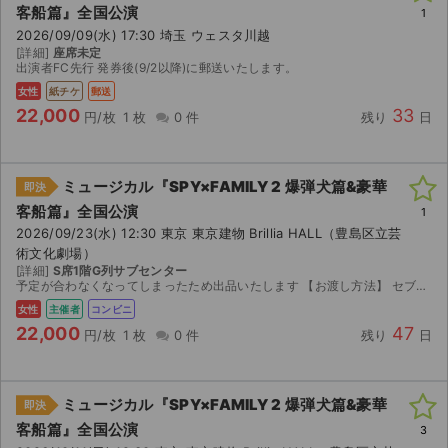
客船篇』全国公演
1
2026/09/09(水) 17:30 埼玉 ウェスタ川越
[詳細]
座席未定
出演者FC先行 発券後(9/2以降)に郵送いたします。
女性
紙チケ
郵送
22,000
33
円/枚
1 枚
0 件
残り
日
ミュージカル『SPY×FAMILY 2 爆弾犬篇&豪華
即決
客船篇』全国公演
1
2026/09/23(水) 12:30 東京 東京建物 Brillia HALL（豊島区立芸
術文化劇場）
[詳細]
S席1階G列サブセンター
予定が合わなくなってしまったため出品いたします 【お渡し方法】 セブンイレブンの発券番号をお伝えします 【注意事項】 公演が中止となった場合のみ、手数料を差し引いた金額を返金いた...
女性
主催者
コンビニ
22,000
47
円/枚
1 枚
0 件
残り
日
ミュージカル『SPY×FAMILY 2 爆弾犬篇&豪華
即決
客船篇』全国公演
3