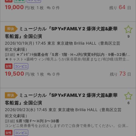
19,000
64
円/枚
1 枚
0 件
残り
日
ミュージカル『SPY×FAMILY 2 爆弾犬篇&豪華
即決
客船篇』全国公演
9
2026/10/19(月) 17:45 東京 東京建物 Brillia HALL（豊島区立芸
術文化劇場）
[詳細]
★ﾌﾟﾚｾﾞﾝﾄ抽選会有「S席 · 1階 · H~J列/実質9列以内 · 9番~32番/サブセン 」☆発券可能になりましたら引き換え番号をご連絡致しますので、セブンイレブンで引き換え下さい
★キャスト=森崎ウィン/唯月ふうか/泉谷星奈/朝夏まなと/有沙瞳/吉野圭吾/他 ★公演中止時=チケジャムの手数料分を差し引いて、差額は返金致します
女性
コンビニ
19,500
73
円/枚
1 枚
0 件
残り
日
ミュージカル『SPY×FAMILY 2 爆弾犬篇&豪華
即決
客船篇』全国公演
6
2026/09/23(水) 17:45 東京 東京建物 Brillia HALL（豊島区立芸
術文化劇場）
[詳細]
S席 1階 F〜 H列 3〜38番
コンビニ発券番号をお伝えしますのでご自身で発券してください。 公演中止の場合は手数料等を引いた金額を返金いたします。
女性
コンビニ