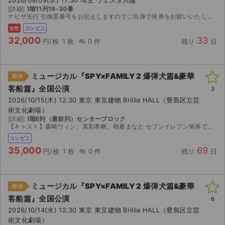
2026/09/09(水) 17:30 埼玉 ウェスタ川越
[詳細]
1階11列19-30番
ナビザ先行 引換票番号をお伝えしますのでご自身で発券をお願いいたします。
女性
コンビニ
32,000
33
円/枚
1 枚
0 件
残り
日
ミュージカル『SPY×FAMILY 2 爆弾犬篇&豪華
即決
客船篇』全国公演
3
2026/10/15(木) 12:30 東京 東京建物 Brillia HALL（豊島区立芸
術文化劇場）
[詳細]
1階E列（最前列）センターブロック
【キャスト】森崎ウィン、真彩希帆、朝夏まなと セブンイレブン発券です。なるべく迅速に対応しますので宜しくお願いいたします。
コンビニ
35,000
69
円/枚
1 枚
0 件
残り
日
ミュージカル『SPY×FAMILY 2 爆弾犬篇&豪華
即決
客船篇』全国公演
6
2026/10/14(水) 12:30 東京 東京建物 Brillia HALL（豊島区立芸
術文化劇場）