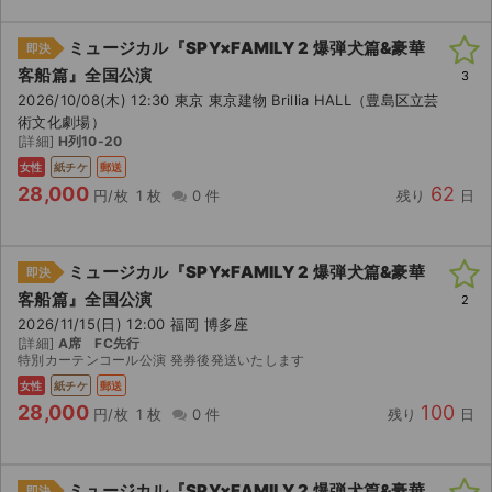
ミュージカル『SPY×FAMILY 2 爆弾犬篇&豪華
即決
客船篇』全国公演
3
2026/10/08(木) 12:30 東京 東京建物 Brillia HALL（豊島区立芸
術文化劇場）
[詳細]
H列10-20
女性
紙チケ
郵送
28,000
62
円/枚
1 枚
0 件
残り
日
ミュージカル『SPY×FAMILY 2 爆弾犬篇&豪華
即決
客船篇』全国公演
2
2026/11/15(日) 12:00 福岡 博多座
[詳細]
A席 FC先行
特別カーテンコール公演 発券後発送いたします
女性
紙チケ
郵送
28,000
100
円/枚
1 枚
0 件
残り
日
ミュージカル『SPY×FAMILY 2 爆弾犬篇&豪華
即決