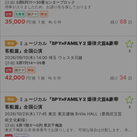
[詳細]
S席E列11〜30番センターブロック
用事が入りましたため、お譲り先を探しております
女性
主催者
紙チケ
郵送
35,000
68
円/枚
1 枚
0 件
残り
日
ミュージカル『SPY×FAMILY 2 爆弾犬篇&豪華
即決
客船篇』全国公演
3
2026/09/10(木) 14:00 埼玉 ウェスタ川越
[詳細]
S席7列14〜35番
女性
紙チケ
郵送
42,000
34
円/枚
1 枚
0 件
残り
日
ミュージカル『SPY×FAMILY 2 爆弾犬篇&豪華
即決
客船篇』全国公演
3
2026/10/29(木) 17:45 東京 東京建物 Brillia HALL（豊島区立芸
術文化劇場）
[詳細]
S席 1階 E〜G列 東京千穐楽
東京千穐楽公演 発券番号でお譲りします。 可能な場合は分配します。 本人確認不可 公演中止の場合のみ、追跡可能な方法で未使用チケットをご返却いただければ双方の送料手数料等を差し引いた...