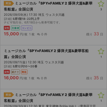
ミュージカル『SPY×FAMILY 2 爆弾犬篇&豪華
即決
客船篇』全国公演
3
2026/09/09(水) 17:30 埼玉 ウェスタ川越
[詳細]
S席1階18-22列上手
ナビザ先行分。6月19日から発券可能です。
女性
主催者
コンビニ
15,000
33
円/枚
1 枚
0 件
残り
日
ミュージカル『SPY×FAMILY 2 爆弾犬篇&豪華客船
篇』全国公演
1
2026/09/11(金) 12:30 埼玉 ウェスタ川越
[詳細]
S席12列10〜20番
女性
紙チケ
郵送
16,000
35
円/枚
1 枚
0 件
残り
日
ミュージカル『SPY×FAMILY 2 爆弾犬篇&豪華
即決
客船篇』全国公演
1
2026/09/30(水) 12:30 東京 東京建物 Brillia HALL（豊島区立芸