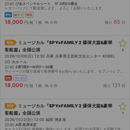
[詳細]
ぴあスペシヤルシート 1F O列20番台
レターパックにて郵送致します。 よろしくお願いいたします。
男性
紙チケ
郵送
18,000
65
円/枚
1 枚
0 件
残り
日
ミュージカル『SPY×FAMILY 2 爆弾犬篇&豪華
即決
客船篇』全国公演
2
2026/12/06(日) 12:30 兵庫 兵庫県立芸術文化センター KOBEL
CO 大ホール
[詳細]
S席1階K〜M列1〜36番
マイページの取引連絡で発券番号をお知らせいたします。 セブンイレブンで発券をお願いいたします。 発券手数料はかかりません。 公演中止の場合のみ、チケット返送で、手数料を差し引いた全額を返...
女性
コンビニ
18,000
121
円/枚
1 枚
0 件
残り
日
ミュージカル『SPY×FAMILY 2 爆弾犬篇&豪華
即決
客船篇』全国公演
1
2026/11/22(日) 12:00 福岡 博多座
[詳細]
A席 座席未定
キャストFC先行 発券後に郵送いたします。会場でのお手渡しも可能ですので、ご希望の場合はご相談ください。よろしくお願い致します。