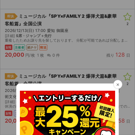
ミュージカル『SPY×FAMILY 2 爆弾犬篇&豪華
即決
客船篇』全国公演
2
2026/12/13(日) 17:00 愛知 御園座
[詳細]
S席・ジャンプ＋先行
重複したためお譲り先を探しております。 分配が可能であれば分配します。
女性
主催者
紙チケ
郵送
20,000
128
円/枚
1 枚
0 件
残り
日
ミュージカル『SPY×FAMILY 2 爆弾犬篇&豪華
即決
客船篇』全国公演
×
2
2026/10/04(日) 17:45 東京 東京建物 Brillia HALL（豊島区立芸
術文化劇場）
[詳細]
S席 座席未定
休演の際は、手数料を除いて返金をする予定ですが、それ以外の都合でのキャンセル、返金はお受け出来かねます。
女性
コンビニ
20,000
58
円/枚
1 枚
0 件
残り
日