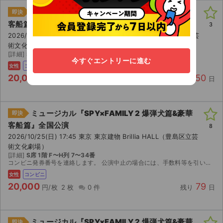
ミュージカル『SPY×FAMILY 2 爆弾犬篇&豪華
即決
客船篇』全国公演
3
2026/09/26(土) 17:45 東京 東京建物 Brillia HALL（豊島区立芸
術文化劇場）
[詳細]
S席K列 センターブロック
今すぐエントリーに進む
女性
コンビニ
20,000
50
円/枚
1 枚
0 件
残り
日
ミュージカル『SPY×FAMILY 2 爆弾犬篇&豪華
即決
客船篇』全国公演
8
2026/10/25(日) 17:45 東京 東京建物 Brillia HALL（豊島区立芸
術文化劇場）
[詳細]
S席 1階 F〜H列 7〜34番
コンビニ発券番号を連絡します。 公演中止の場合には、手数料等を引いた金額を返金いたします。
女性
コンビニ
20,000
79
円/枚
2 枚
0 件
残り
日
ミュージカル『SPY×FAMILY 2 爆弾犬篇&豪華
即決