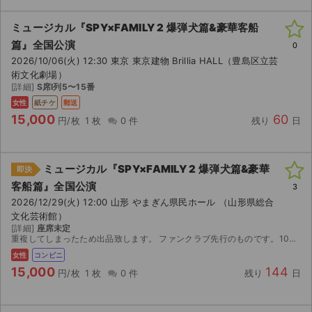
ミュージカル『SPY×FAMILY 2 爆弾犬篇&豪華客船
篇』全国公演
0
2026/10/06(火) 12:30 東京 東京建物 Brillia HALL（豊島区立芸
術文化劇場）
[詳細]
S席I列5〜15番
女性
紙チケ
郵送
15,000
60
円/枚
1 枚
0 件
残り
日
ミュージカル『SPY×FAMILY 2 爆弾犬篇&豪華
即決
客船篇』全国公演
3
2026/12/29(火) 12:00 山形 やまぎん県民ホール （山形県総合
文化芸術館）
[詳細]
座席未定
重複してしまったため出品致します。 ファンクラブ先行のものです。10月中旬に発券可能となる予定ですので、その際に番号等お伝えします。
女性
コンビニ
15,000
144
円/枚
1 枚
0 件
残り
日