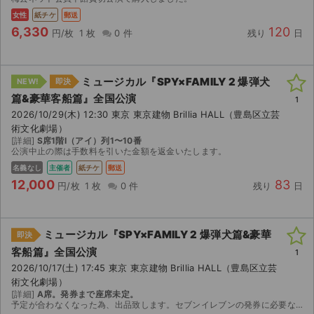
女性
紙チケ
郵送
6,330
120
円/枚
1 枚
0 件
残り
日
ミュージカル『SPY×FAMILY 2 爆弾犬
NEW!
即決
篇&豪華客船篇』全国公演
1
2026/10/29(木) 12:30 東京 東京建物 Brillia HALL（豊島区立芸
術文化劇場）
[詳細]
S席1階I（アイ）列1〜10番
公演中止の際は手数料を引いた金額を返金いたします。
名義なし
主催者
紙チケ
郵送
12,000
83
円/枚
1 枚
0 件
残り
日
ミュージカル『SPY×FAMILY 2 爆弾犬篇&豪華
即決
客船篇』全国公演
1
サイト情報
2026/10/17(土) 17:45 東京 東京建物 Brillia HALL（豊島区立芸
術文化劇場）
チケットジャム運営会社
[詳細]
A席。発券まで座席未定。
予定が合わなくなった為、出品致します。セブンイレブンの発券に必要な番号をご連絡します。公演日の2週間前、連絡予定。