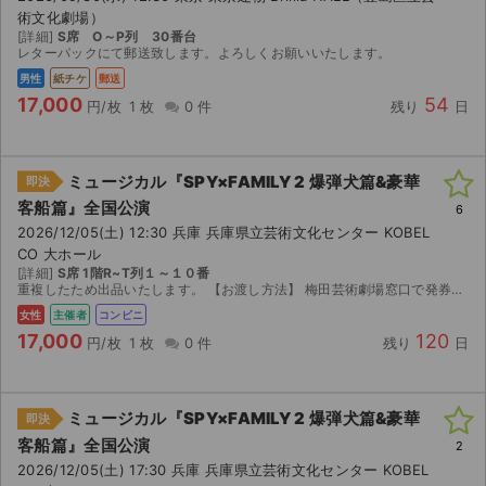
術文化劇場）
[詳細]
S席 O～P列 30番台
レターパックにて郵送致します。よろしくお願いいたします。
男性
紙チケ
郵送
17,000
54
円/枚
1 枚
0 件
残り
日
ミュージカル『SPY×FAMILY 2 爆弾犬篇&豪華
即決
客船篇』全国公演
6
2026/12/05(土) 12:30 兵庫 兵庫県立芸術文化センター KOBEL
CO 大ホール
[詳細]
S席 1階R~T列１～１０番
重複したため出品いたします。 【お渡し方法】 梅田芸術劇場窓口で発券していただけます。 郵送による発券にも対応させて頂きます。 【注意事項】 公演が中止となった場合のみ、手数料を差し引...
女性
主催者
コンビニ
17,000
120
円/枚
1 枚
0 件
残り
日
ミュージカル『SPY×FAMILY 2 爆弾犬篇&豪華
即決
客船篇』全国公演
2
2026/12/05(土) 17:30 兵庫 兵庫県立芸術文化センター KOBEL