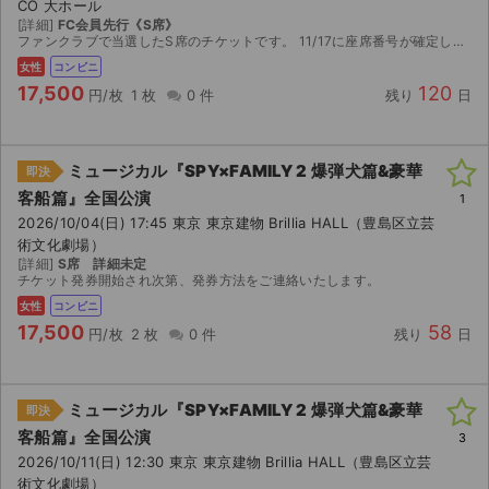
CO 大ホール
[詳細]
FC会員先行《S席》
ファンクラブで当選したS席のチケットです。 11/17に座席番号が確定しますので、番号のスクショをお送りします。コンビニ発券の際の発券手数料は購入者様のご負担でお願いします。
女性
コンビニ
17,500
120
円/枚
1 枚
0 件
残り
日
ミュージカル『SPY×FAMILY 2 爆弾犬篇&豪華
即決
客船篇』全国公演
1
2026/10/04(日) 17:45 東京 東京建物 Brillia HALL（豊島区立芸
術文化劇場）
[詳細]
S席 詳細未定
チケット発券開始され次第、発券方法をご連絡いたします。
女性
コンビニ
17,500
58
円/枚
2 枚
0 件
残り
日
ミュージカル『SPY×FAMILY 2 爆弾犬篇&豪華
即決
客船篇』全国公演
3
2026/10/11(日) 12:30 東京 東京建物 Brillia HALL（豊島区立芸
術文化劇場）