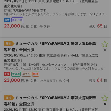
2026/10/11(日) 12:30 東京 東京建物 Brillia HALL（豊島区立芸
術文化劇場）
[詳細]
S席連番Q列30番台です
別日のチケットが入手できたので、チケットをお譲りします。7/11よりファミリーマートで発券できます。２枚セットでの購入をお願いします。
男性
コンビニ
23,000
65
円/枚
2 枚
0 件
残り
日
ミュージカル『SPY×FAMILY 2 爆弾犬篇&豪華
即決
客船篇』全国公演
11
2026/10/10(土) 12:30 東京 東京建物 Brillia HALL（豊島区立芸
術文化劇場）
[詳細]
S席 1階 E〜G列 センターブロック （E列が最前列です）
2枚お引取りいただける場合には、コンビニでの発券番号をお知らせします。 1枚の場合にはこちらで発券してご郵送いたします。 万が一公演中止の際には、中止の発表があった日から10日以内にチケット返却...
女性
主催者
紙チケ
郵送
23,000
64
円/枚
2 枚
0 件
残り
日
ミュージカル『SPY×FAMILY 2 爆弾犬篇&豪華
即決
客船篇』全国公演
8
2026/10/11(日) 12:30 東京 東京建物 Brillia HALL（豊島区立芸