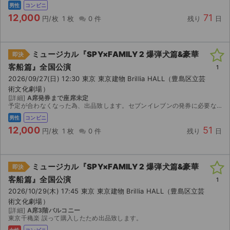
チケットジャム利用規約
男性
コンビニ
12,000
71
円/枚
1 枚
0 件
残り
日
プライバシーポリシー
特定商取引法に基づく表記
ミュージカル『SPY×FAMILY 2 爆弾犬篇&豪華
即決
客船篇』全国公演
1
公演登録依頼
2026/09/27(日) 12:30 東京 東京建物 Brillia HALL（豊島区立芸
術文化劇場）
不正転売禁止法について
[詳細]
A席発券まで座席未定
予定が合わなくなった為、出品致します。セブンイレブンの発券に必要な番号をご連絡します。公演日の3日前、連絡予定。
チケットジャムの取り組み
男性
コンビニ
12,000
51
円/枚
1 枚
0 件
残り
日
音楽情報
ミュージカル『SPY×FAMILY 2 爆弾犬篇&豪華
即決
客船篇』全国公演
1
2026/10/29(木) 17:45 東京 東京建物 Brillia HALL（豊島区立芸
術文化劇場）
[詳細]
A席3階バルコニー
東京千穐楽 誤って購入したため出品致します。
女性
コンビニ