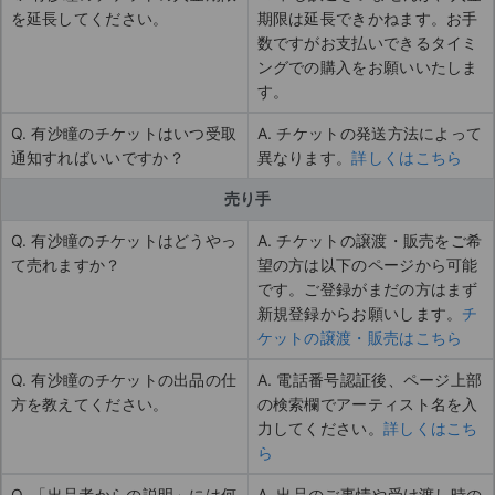
を延長してください。
期限は延長できかねます。お手
数ですがお支払いできるタイミ
ングでの購入をお願いいたしま
す。
Q. 有沙瞳のチケットはいつ受取
A. チケットの発送方法によって
通知すればいいですか？
異なります。
詳しくはこちら
売り手
Q. 有沙瞳のチケットはどうやっ
A. チケットの譲渡・販売をご希
て売れますか？
望の方は以下のページから可能
です。ご登録がまだの方はまず
新規登録からお願いします。
チ
ケットの譲渡・販売はこちら
Q. 有沙瞳のチケットの出品の仕
A. 電話番号認証後、ページ上部
方を教えてください。
の検索欄でアーティスト名を入
力してください。
詳しくはこち
ら
Q. 「出品者からの説明」には何
A. 出品のご事情や受け渡し時の