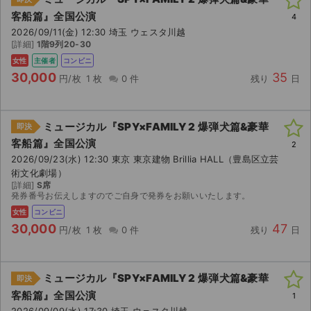
客船篇』全国公演
4
2026/09/11(金) 12:30 埼玉 ウェスタ川越
[詳細]
1階9列20-30
女性
主催者
コンビニ
30,000
35
円/枚
1 枚
0 件
残り
日
ミュージカル『SPY×FAMILY 2 爆弾犬篇&豪華
即決
客船篇』全国公演
2
2026/09/23(水) 12:30 東京 東京建物 Brillia HALL（豊島区立芸
術文化劇場）
[詳細]
S席
発券番号お伝えしますのでご自身で発券をお願いいたします。
女性
コンビニ
30,000
47
円/枚
1 枚
0 件
残り
日
ミュージカル『SPY×FAMILY 2 爆弾犬篇&豪華
即決
客船篇』全国公演
1