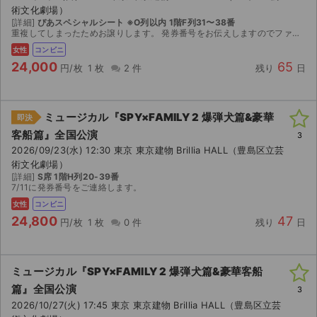
術文化劇場）
[詳細]
ぴあスペシャルシート ※O列以内 1階F列31〜38番
重複してしまったためお譲りします。 発券番号をお伝えしますのでファミリーマートにて発券をお願いいたします。 公演中止の場合は手数料等を引いた金額を返金いたします。
女性
コンビニ
24,000
65
円/枚
1 枚
2 件
残り
日
ミュージカル『SPY×FAMILY 2 爆弾犬篇&豪華
即決
客船篇』全国公演
3
2026/09/23(水) 12:30 東京 東京建物 Brillia HALL（豊島区立芸
術文化劇場）
[詳細]
S席 1階H列20-39番
7/11に発券番号をご連絡します。
女性
コンビニ
24,800
47
円/枚
1 枚
0 件
残り
日
ミュージカル『SPY×FAMILY 2 爆弾犬篇&豪華客船
篇』全国公演
3
2026/10/27(火) 17:45 東京 東京建物 Brillia HALL（豊島区立芸