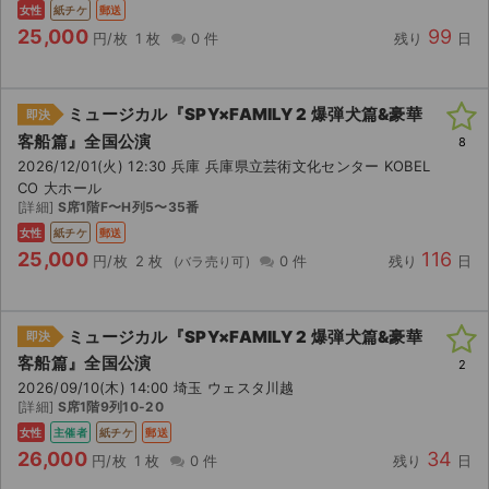
女性
紙チケ
郵送
25,000
99
円/枚
1 枚
0 件
残り
日
ミュージカル『SPY×FAMILY 2 爆弾犬篇&豪華
即決
客船篇』全国公演
8
2026/12/01(火) 12:30 兵庫 兵庫県立芸術文化センター KOBEL
CO 大ホール
[詳細]
S席1階F〜H列5〜35番
女性
紙チケ
郵送
25,000
116
円/枚
2 枚
0 件
残り
日
ミュージカル『SPY×FAMILY 2 爆弾犬篇&豪華
即決
客船篇』全国公演
2
2026/09/10(木) 14:00 埼玉 ウェスタ川越
[詳細]
S席1階9列10-20
女性
主催者
紙チケ
郵送
26,000
34
円/枚
1 枚
0 件
残り
日