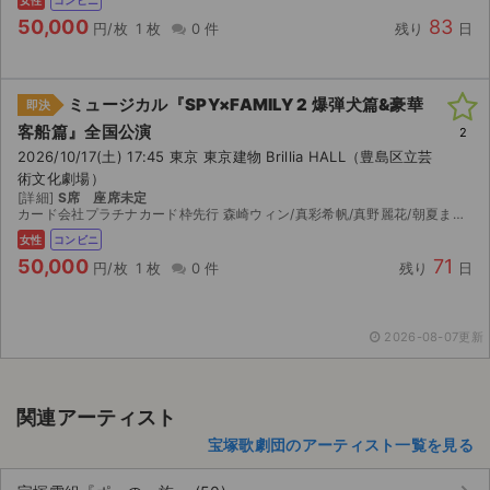
女性
コンビニ
50,000
83
円/枚
1 枚
0 件
残り
日
ミュージカル『SPY×FAMILY 2 爆弾犬篇&豪華
即決
客船篇』全国公演
2
2026/10/17(土) 17:45 東京 東京建物 Brillia HALL（豊島区立芸
術文化劇場）
[詳細]
S席 座席未定
カード会社プラチナカード枠先行 森崎ウィン/真彩希帆/真野麗花/朝夏まなと 発券するまで座席はわかりません。 公演中止の場合のみ、未使用チケットを追跡可能な方法でご返却いただけましたら...
女性
コンビニ
50,000
71
円/枚
1 枚
0 件
残り
日
2026-08-07更新
関連アーティスト
宝塚歌劇団のアーティスト一覧を見る