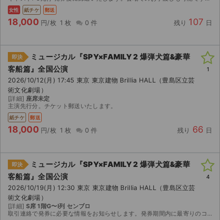
女性
紙チケ
郵送
18,000
107
円/枚
1 枚
0 件
残り
日
ミュージカル『SPY×FAMILY 2 爆弾犬篇&豪華
即決
客船篇』全国公演
1
2026/10/12(月) 17:45 東京 東京建物 Brillia HALL（豊島区立芸
術文化劇場）
[詳細]
座席未定
主演先行分。チケット郵送いたします。
紙チケ
郵送
18,000
66
円/枚
1 枚
0 件
残り
日
ミュージカル『SPY×FAMILY 2 爆弾犬篇&豪華
即決
客船篇』全国公演
4
2026/10/19(月) 12:30 東京 東京建物 Brillia HALL（豊島区立芸
術文化劇場）
[詳細]
S席 1階G〜I列 センブロ
取引連絡で発券に必要な情報をお知らせします。発券期間内に最寄りのコンビニで発券してください。 発券できるコンビニ：セブンイレブン 発券開始日: すぐに発券可能 ※コンビニ店頭で発券手数料がかか...