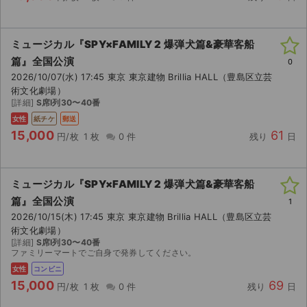
ミュージカル『SPY×FAMILY 2 爆弾犬篇&豪華客船
篇』全国公演
0
2026/10/07(水) 17:45 東京 東京建物 Brillia HALL（豊島区立芸
術文化劇場）
[詳細]
S席I列30〜40番
女性
紙チケ
郵送
15,000
61
円/枚
1 枚
0 件
残り
日
ミュージカル『SPY×FAMILY 2 爆弾犬篇&豪華客船
篇』全国公演
1
2026/10/15(木) 17:45 東京 東京建物 Brillia HALL（豊島区立芸
術文化劇場）
[詳細]
S席I列30〜40番
ファミリーマートでご自身で発券してください。
女性
コンビニ
15,000
69
円/枚
1 枚
0 件
残り
日