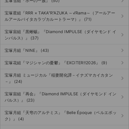
keyboard_arrow_right
宝塚雪組『ポーの一族』 (50)
宝塚星組『RRR × TAKA”R”AZUKA ～√Rama～（アールアー
keyboard_arrow_right
ルアールバイタカラヅカルートラーマ）』 (71)
宝塚宙組『黒蜥蜴』『Diamond IMPULSE（ダイヤモンド イ
keyboard_arrow_right
ンパルス）』 (37)
keyboard_arrow_right
宝塚月組『NINE』 (43)
keyboard_arrow_right
宝塚花組『マジシャンの憂鬱』『EXCITER!!2026』 (9)
宝塚月組 ミュージカル『稲妻開化譚－イナズマカイカタン
keyboard_arrow_right
－』 (24)
宝塚宙組『再会』『Diamond IMPULSE（ダイヤモンド イン
keyboard_arrow_right
パルス）』 (23)
宝塚月組『天穹のアルテミス』『Belle Époque（ベルエポッ
keyboard_arrow_right
ク）』 (4)