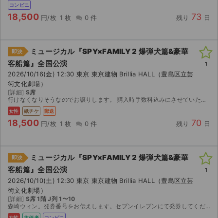
コンビニ
18,500
73
円/枚
1 枚
0 件
残り
日
ミュージカル『SPY×FAMILY 2 爆弾犬篇&豪華
即決
客船篇』全国公演
1
2026/10/16(金) 12:30 東京 東京建物 Brillia HALL（豊島区立芸
術文化劇場）
[詳細]
S席
行けなくなりそうなのでお譲りします。 購入時手数料込みにさせていただきました。
女性
紙チケ
郵送
18,500
70
円/枚
1 枚
0 件
残り
日
ミュージカル『SPY×FAMILY 2 爆弾犬篇&豪華
即決
客船篇』全国公演
1
2026/10/10(土) 12:30 東京 東京建物 Brillia HALL（豊島区立芸
術文化劇場）
[詳細]
S席 1階 J列 1〜10
森崎ウィン。発券番号をお伝えします。セブンイレブンにて発券してください。
女性
主催者
コンビニ