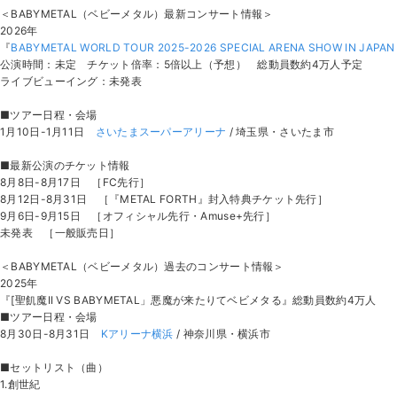
＜BABYMETAL（ベビーメタル）最新コンサート情報＞
2026年
『
BABYMETAL WORLD TOUR 2025-2026 SPECIAL ARENA SHOW IN JAPAN
公演時間：未定 チケット倍率：5倍以上（予想） 総動員数約4万人予定
ライブビューイング：未発表
■ツアー日程・会場
1月10日-1月11日
さいたまスーパーアリーナ
/ 埼玉県・さいたま市
■最新公演のチケット情報
8月8日-8月17日 ［FC先行］
8月12日-8月31日 ［『METAL FORTH』封入特典チケット先行］
9月6日-9月15日 ［オフィシャル先行・Amuse+先行］
未発表 ［一般販売日］
＜BABYMETAL（ベビーメタル）過去のコンサート情報＞
2025年
『[聖飢魔II VS BABYMETAL」悪魔が来たりてベビメタる』総動員数約4万人
■ツアー日程・会場
8月30日-8月31日
Kアリーナ横浜
/ 神奈川県・横浜市
■セットリスト（曲）
1.創世紀