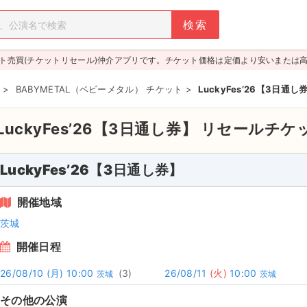
ト売買(チケットリセール)仲介アプリです。チケット価格は定価より安いまたは
>
BABYMETAL（ベビーメタル） チケット
>
LuckyFes’26【3日通し
LuckyFes’26【3日通し券】
リセールチケ
LuckyFes’26【3日通し券】
開催地域
茨城
開催日程
26/08/10
(月)
10:00
(3)
26/08/11
(火)
10:00
茨城
茨城
その他の公演