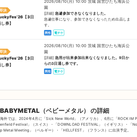
2026/08/10(月) 10:00 茨城 国営ひたち海浜公
園
即決
[詳細]
急遽参加できなくなりました。
uckyFes’26【3日
急遽仕事になり、参加できなくなったため出品しま
通し券】
す。
男性
電チケ
2026/08/10(月) 10:00 茨城 国営ひたち海浜公
園
即決
[詳細]
急用が出来参加出来なくなりました。9日か
uckyFes’26【3日
らの3日通し券です。
通し券】
男性
電チケ
BABYMETAL（ベビーメタル） の詳細
海外では、2024年4月に「Sick New World」（アメリカ）、6月に「ROCK IM 
enfield Festival」（スイス）・「DOWNLOAD FESTIVAL」（イギリス）・「No
p Metal Meeting」（ベルギー）・「HELLFEST」（フランス）に出演予定。