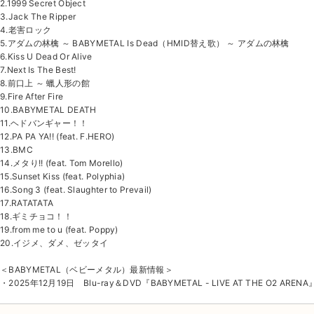
2.1999 Secret Object
3.Jack The Ripper
4.老害ロック
5.アダムの林檎 ～ BABYMETAL Is Dead（HMID替え歌） ～ アダムの林檎
6.Kiss U Dead Or Alive
7.Next Is The Best!
8.前口上 ～ 蠟人形の館
9.Fire After Fire
10.BABYMETAL DEATH
11.ヘドバンギャー！！
12.PA PA YA!! (feat. F.HERO)
13.BMC
14.メタり!! (feat. Tom Morello)
15.Sunset Kiss (feat. Polyphia)
16.Song 3 (feat. Slaughter to Prevail)
17.RATATATA
18.ギミチョコ！！
19.from me to u (feat. Poppy)
20.イジメ、ダメ、ゼッタイ
＜BABYMETAL（ベビーメタル）最新情報＞
・2025年12月19日 Blu-ray＆DVD『BABYMETAL - LIVE AT THE O2 AREN