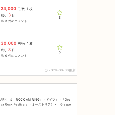
24,000
1 枚
円/枚
3
残り
日
5
3 件のコメント
30,000
1 枚
円/枚
3
残り
日
5
0 件のコメント
2026-08-06更新
PARK」＆「ROCK AM RING」（ドイツ）・「Gre
va Rock Festival」（オーストリア）・「Graspo