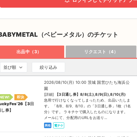
ログインしてチケットアラ
BABYMETAL（ベビーメタル）のチケット
出品中（3）
リクエスト（4）
並び順
絞り込み
2026/08/10(月) 10:00 茨城 国営ひたち海浜公
園
[詳細]
【3日通し券】8/8(土),8/9(日),8/10(月)
NEW!
即決
急用で行けなくなってしまったため、出品いたしま
uckyFes’26【3日
す。 「8/8、8/9、8/10」の「3日通し券」1枚（1名
通し券】
分）です。 ラキチケで購入したものになります。
メールにて、分配用のURLをお送り...
男性
電チケ