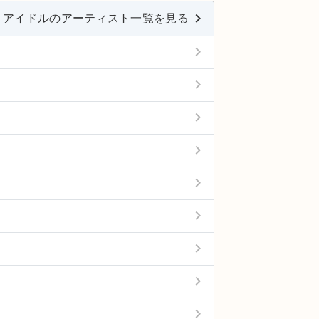
keyboard_arrow_right
アイドルのアーティスト一覧を見る
keyboard_arrow_right
keyboard_arrow_right
keyboard_arrow_right
keyboard_arrow_right
keyboard_arrow_right
keyboard_arrow_right
keyboard_arrow_right
keyboard_arrow_right
keyboard_arrow_right