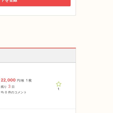
ートを登録
22,000
1 枚
円/枚
3
残り
日
1
0 件のコメント