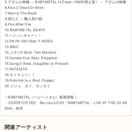
5.アダムの林檎 ～ BABYMETAL Is Dead（HMID替え歌） ～ アダムの林檎
6.Kiss U Dead Or Alive
7.Next Is The Best!
8.前口上 ～ 蠟人形の館
9.Fire After Fire
10.BABYMETAL DEATH
11.ヘドバンギャー！！
12.PA PA YA!! (feat. F.HERO)
13.BMC
14.メタり!! (feat. Tom Morello)
15.Sunset Kiss (feat. Polyphia)
16.Song 3 (feat. Slaughter to Prevail)
17.RATATATA
18.ギミチョコ！！
19.from me to u (feat. Poppy)
20.イジメ、ダメ、ゼッタイ
＜BABYMETAL（ベビーメタル）最新情報＞
・2025年12月19日 Blu-ray＆DVD『BABYMETAL - LIVE AT THE O2 AR
ENA』発売
関連アーティスト