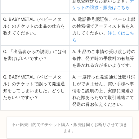
新規登録からお願いします。
チ
ケットの譲渡・販売はこちら
Q. BABYMETAL（ベビーメタ
A. 電話番号認証後、ページ上部
ル）のチケットの出品の仕方を
の検索欄でアーティスト名を入
教えてください。
力してください。
詳しくはこち
ら
Q. 「出品者からの説明」には何
A. 出品のご事情や受け渡し時の
を書けばいいですか？
条件、発券時の手数料の有無等
を書かれる方が多いようです。
Q. BABYMETAL（ベビーメタ
A. 一度行った発送通知は取り消
ル）のチケットで誤って発送通
しができません。買い手様へ事
知をしてしまいました。どうし
情をご説明の上、実際に発送さ
たらいいですか？
れた際あらためて取引連絡にて
発送の旨お伝えください。
不正転売目的でのチケット購入・販売は固くお断りさせて頂き
ます。