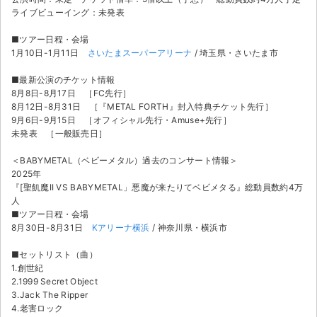
チケットジャム利用規約
ライブビューイング：未発表
プライバシーポリシー
■ツアー日程・会場
1月10日-1月11日
さいたまスーパーアリーナ
/ 埼玉県・さいたま市
特定商取引法に基づく表記
■最新公演のチケット情報
8月8日-8月17日 ［FC先行］
公演登録依頼
8月12日-8月31日 ［『METAL FORTH』封入特典チケット先行］
9月6日-9月15日 ［オフィシャル先行・Amuse+先行］
不正転売禁止法について
未発表 ［一般販売日］
チケットジャムの取り組み
＜BABYMETAL（ベビーメタル）過去のコンサート情報＞
2025年
音楽情報
『[聖飢魔II VS BABYMETAL」悪魔が来たりてベビメタる』総動員数約4万
人
■ツアー日程・会場
8月30日-8月31日
Kアリーナ横浜
/ 神奈川県・横浜市
■セットリスト（曲）
1.創世紀
2.1999 Secret Object
3.Jack The Ripper
4.老害ロック