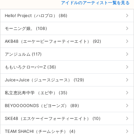
アイドルのアーティスト一覧を見る
keyboard_arrow_right
Hello! Project（ハロプロ） (86)
keyboard_arrow_right
モーニング娘。 (108)
keyboard_arrow_right
AKB48（エーケービーフォーティーエイト） (92)
keyboard_arrow_right
アンジュルム (117)
keyboard_arrow_right
ももいろクローバーZ (36)
keyboard_arrow_right
Juice=Juice（ジュースジュース） (129)
keyboard_arrow_right
私立恵比寿中学 （エビ中） (35)
keyboard_arrow_right
BEYOOOOONDS（ビヨーンズ） (89)
keyboard_arrow_right
SKE48（エスケーイーフォーティーエイト） (10)
keyboard_arrow_right
TEAM SHACHI（チームシャチ） (4)