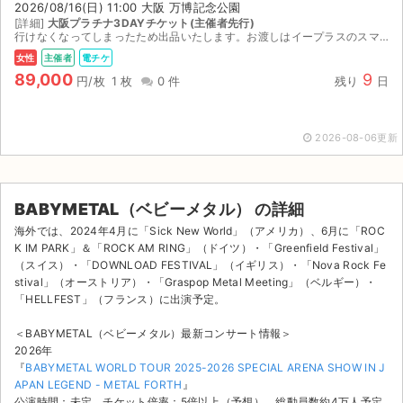
2026/08/16(日) 11:00 大阪 万博記念公園
[詳細]
大阪プラチナ3DAYチケット(主催者先行)
行けなくなってしまったため出品いたします。お渡しはイープラスのスマチケで8/7の15時以降ダウンロード後に分配いたします。認証なしで受取可です。 公式のリセールがあればそちらで出品しようと思って...
女性
主催者
電チケ
89,000
9
円/枚
1 枚
0 件
残り
日
2026-08-06更新
BABYMETAL（ベビーメタル） の詳細
海外では、2024年4月に「Sick New World」（アメリカ）、6月に「ROC
K IM PARK」＆「ROCK AM RING」（ドイツ）・「Greenfield Festival」
（スイス）・「DOWNLOAD FESTIVAL」（イギリス）・「Nova Rock Fe
stival」（オーストリア）・「Graspop Metal Meeting」（ベルギー）・
「HELLFEST」（フランス）に出演予定。
サイト情報
＜BABYMETAL（ベビーメタル）最新コンサート情報＞
2026年
『
BABYMETAL WORLD TOUR 2025-2026 SPECIAL ARENA SHOW IN J
チケットジャム運営会社
APAN LEGEND - METAL FORTH
』
公演時間：未定 チケット倍率：5倍以上（予想） 総動員数約4万人予定