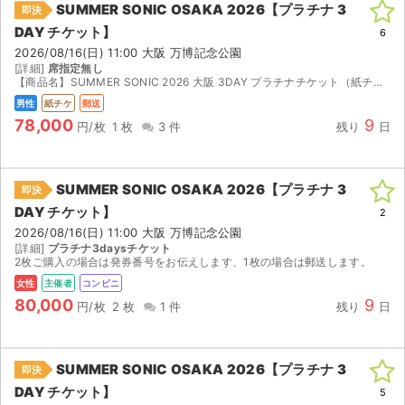
SUMMER SONIC OSAKA 2026【プラチナ 3
即決
DAY チケット】
ライブ・コンサート（海外）
6
2026/08/16(日) 11:00 大阪 万博記念公園
[詳細]
席指定無し
イベント
【商品名】SUMMER SONIC 2026 大阪 3DAY プラチナチケット（紙チケット） 【商品説明】SUMMER SONIC 2026（大阪）の3DAYプラチナチケットです。開催期間中す...
男性
紙チケ
郵送
スポーツ
78,000
9
円/枚
1 枚
3 件
残り
日
演劇・ミュージカル
SUMMER SONIC OSAKA 2026【プラチナ 3
即決
ご利用ガイド
DAY チケット】
2
2026/08/16(日) 11:00 大阪 万博記念公園
ご利用ガイド
[詳細]
プラチナ3daysチケット
2枚ご購入の場合は発券番号をお伝えします、1枚の場合は郵送します。
手数料・お支払い方法
女性
主催者
コンビニ
80,000
9
円/枚
2 枚
1 件
残り
日
AIに質問する
よくある質問
SUMMER SONIC OSAKA 2026【プラチナ 3
即決
DAY チケット】
5
お知らせ