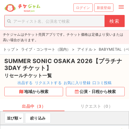
menu
ログイン
新規登録
person_add
exit_to_app
新規会員登録
ログイン
チケジャムはチケット売買アプリです。チケット価格は定価より安いまたは
チケットを探す
高い場合があります。
新着チケット
トップ
>
ライブ・コンサート（国内）
>
アイドル
>
BABYMETAL
SUMMER SONIC OSAKA 2026【プラチナ
値下げしたチケット
3DAY チケット】
都道府県からチケットを探す
リセールチケット一覧
出品する
リクエストする
お気に入り登録
口コミ投稿
もうすぐ開催のチケット
地域から検索
公演・日程から検索
チケットのリクエスト一覧
出品中（3）
リクエスト（0）
取扱チケット
並び順
絞り込み
ライブ・コンサート（国内）