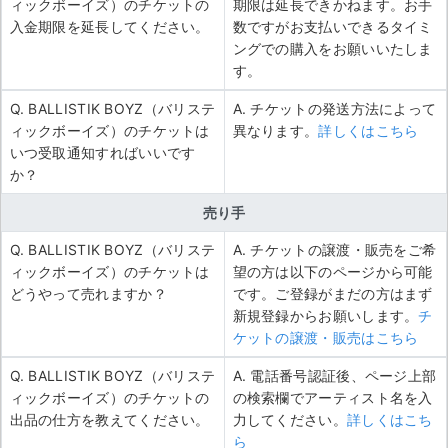
ィックボーイズ）のチケットの
期限は延長できかねます。お手
入金期限を延長してください。
数ですがお支払いできるタイミ
ングでの購入をお願いいたしま
す。
Q. BALLISTIK BOYZ（バリステ
A. チケットの発送方法によって
ィックボーイズ）のチケットは
異なります。
詳しくはこちら
いつ受取通知すればいいです
か？
売り手
Q. BALLISTIK BOYZ（バリステ
A. チケットの譲渡・販売をご希
ィックボーイズ）のチケットは
望の方は以下のページから可能
どうやって売れますか？
です。ご登録がまだの方はまず
新規登録からお願いします。
チ
ケットの譲渡・販売はこちら
Q. BALLISTIK BOYZ（バリステ
A. 電話番号認証後、ページ上部
ィックボーイズ）のチケットの
の検索欄でアーティスト名を入
出品の仕方を教えてください。
力してください。
詳しくはこち
ら