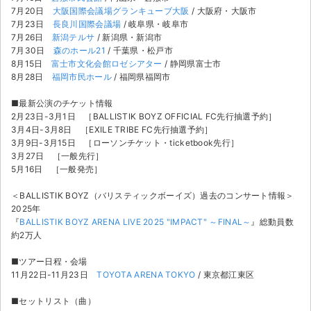
7月20日
大阪国際会議場グランキューブ大阪
/ 大阪府・大阪市
7月23日
長良川国際会議場
/ 岐阜県・岐阜市
7月26日
新潟テルサ
/ 新潟県・新潟市
7月30日
森のホール21
/ 千葉県・松戸市
8月15日
富士市文化会館ロゼシアター
/ 静岡県富士市
8月28日
福岡市民ホール
/ 福岡県福岡市
■最新公演のチケット情報
2月23日-3月1日 ［BALLISTIK BOYZ OFFICIAL FC先行抽選予約］
3月4日-3月8日 ［EXILE TRIBE FC先行抽選予約］
3月9日-3月15日 ［ローソンチケット・ticketbook先行］
3月27日 ［一般先行］
5月16日 ［一般発売］
＜BALLISTIK BOYZ（バリスティックボーイズ）過去のコンサート情報＞
2025年
『
BALLISTIK BOYZ ARENA LIVE 2025 "IMPACT" ～FINAL～
』総動員数
約2万人
サイト情報
■ツアー日程・会場
11月22日-11月23日
TOYOTA ARENA TOKYO
/ 東京都江東区
チケットジャム運営会社
■セットリスト（曲）