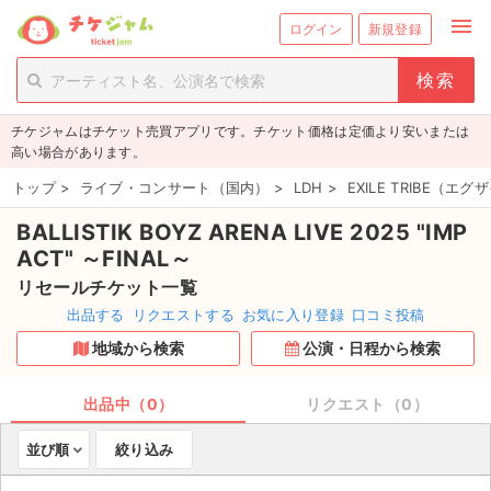
menu
ログイン
新規登録
person_add
exit_to_app
新規会員登録
ログイン
チケジャムはチケット売買アプリです。チケット価格は定価より安いまたは
チケットを探す
高い場合があります。
新着チケット
トップ
>
ライブ・コンサート（国内）
>
LDH
>
EXILE TRIBE（
BALLISTIK BOYZ ARENA LIVE 2025 "IMP
値下げしたチケット
ACT" ～FINAL～
都道府県からチケットを探す
リセールチケット一覧
出品する
リクエストする
お気に入り登録
口コミ投稿
もうすぐ開催のチケット
地域から検索
公演・日程から検索
チケットのリクエスト一覧
出品中（0）
リクエスト（0）
取扱チケット
並び順
絞り込み
ライブ・コンサート（国内）