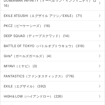
DOBERMAN INFINITY（ドーベルマン・インフィニティ） (2
keyboard_arrow_right
16)
keyboard_arrow_right
EXILE ATSUSHI（エグザイル アツシ／EXILE） (71)
keyboard_arrow_right
PKCZ（ピーケーシーズ） (16)
keyboard_arrow_right
DEEP SQUAD（ディープスクワッド） (14)
keyboard_arrow_right
BATTLE OF TOKYO（バトルオブトウキョウ） (319)
keyboard_arrow_right
Girls²（ガールズガールズ） (4)
keyboard_arrow_right
MIYAVI（ミヤビ） (3)
keyboard_arrow_right
FANTASTICS（ファンタスティックス） (776)
keyboard_arrow_right
EXILE（エグザイル） (392)
keyboard_arrow_right
HiGH＆LOW（ハイアンドロー） (226)