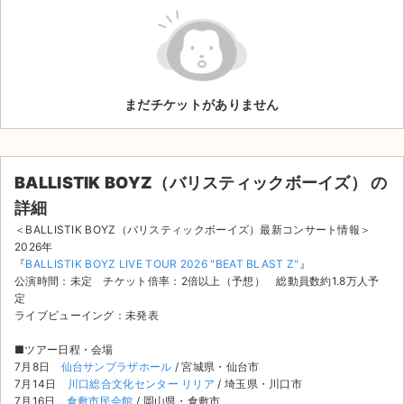
ライブ・コンサート（海外）
イベント
まだチケットがありません
スポーツ
演劇・ミュージカル
BALLISTIK BOYZ（バリスティックボーイズ） の
ご利用ガイド
詳細
＜BALLISTIK BOYZ（バリスティックボーイズ）最新コンサート情報＞
ご利用ガイド
2026年
『
BALLISTIK BOYZ LIVE TOUR 2026 "BEAT BLAST Z"
』
手数料・お支払い方法
公演時間：未定 チケット倍率：2倍以上（予想） 総動員数約1.8万人予
定
AIに質問する
ライブビューイング：未発表
■ツアー日程・会場
よくある質問
7月8日
仙台サンプラザホール
/ 宮城県・仙台市
7月14日
川口総合文化センター リリア
/ 埼玉県・川口市
お知らせ
7月16日
倉敷市民会館
/ 岡山県・倉敷市