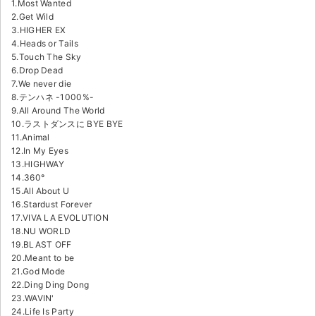
チケットジャム利用規約
1.Most Wanted
2.Get Wild
3.HIGHER EX
プライバシーポリシー
4.Heads or Tails
5.Touch The Sky
特定商取引法に基づく表記
6.Drop Dead
7.We never die
公演登録依頼
8.テンハネ -1000%-
9.All Around The World
10.ラストダンスに BYE BYE
不正転売禁止法について
11.Animal
12.In My Eyes
チケットジャムの取り組み
13.HIGHWAY
14.360°
音楽情報
15.All About U
16.Stardust Forever
17.VIVA LA EVOLUTION
18.NU WORLD
19.BLAST OFF
20.Meant to be
21.God Mode
22.Ding Ding Dong
23.WAVIN'
24.Life Is Party