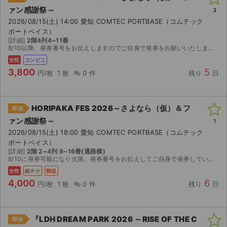
ァン感謝祭～
3
2026/08/15(土) 14:00 愛知 COMTEC PORTBASE（コムテック
ボートベイス）
[詳細]
2階4列4~11番
8/10以降、発券番号をお伝えしますのでご自身で発券をお願いいたします。
女性
コンビニ
3,800
5
円/枚
1 枚
0 件
残り
日
HORIPAKA FES 2026～さよなら（仮）＆フ
即決
ァン感謝祭～
1
2026/08/15(土) 18:00 愛知 COMTEC PORTBASE（コムテック
ボートベイス）
[詳細]
2階 2~4列 9~16番(通路横)
8/10に発券可能になり次第、発券番号をお伝えしてご自身で発券していただきます。 公演中止以外の返金不可。
女性
紙チケ
郵送
4,000
6
円/枚
1 枚
0 件
残り
日
『LDH DREAM PARK 2026 ～RISE OF THE C
即決