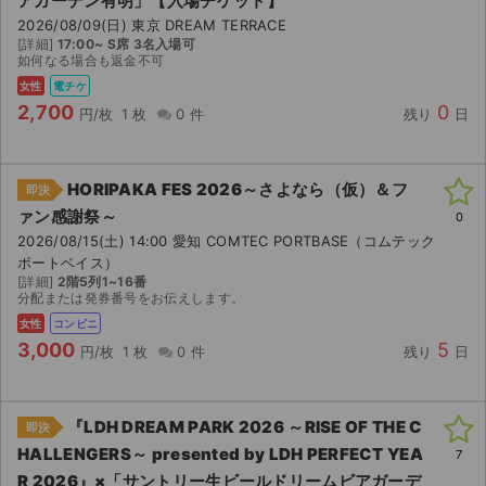
アガーデン有明」【入場チケット】
2026/08/09(日) 東京 DREAM TERRACE
[詳細]
17:00~ S席 3名入場可
如何なる場合も返金不可
女性
電チケ
2,700
0
円/枚
1 枚
0 件
残り
日
HORIPAKA FES 2026～さよなら（仮）＆フ
即決
ァン感謝祭～
0
2026/08/15(土) 14:00 愛知 COMTEC PORTBASE（コムテック
ボートベイス）
[詳細]
2階5列1~16番
分配または発券番号をお伝えします。
女性
コンビニ
3,000
5
円/枚
1 枚
0 件
残り
日
『LDH DREAM PARK 2026 ～RISE OF THE C
即決
HALLENGERS～ presented by LDH PERFECT YEA
7
R 2026』×「サントリー⽣ビールドリームビアガーデ