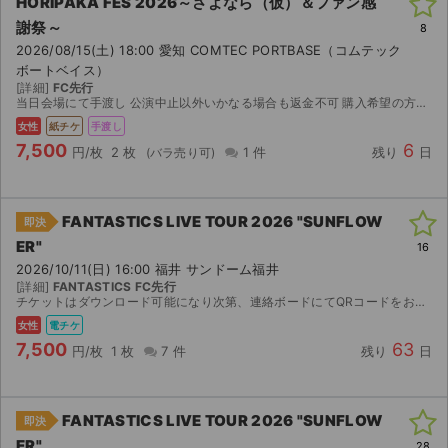
HORIPAKA FES 2026～さよなら（仮）＆ファン感
謝祭～
8
2026/08/15(土) 18:00 愛知 COMTEC PORTBASE（コムテック
ボートベイス）
[詳細]
FC先行
当日会場にて手渡し 公演中止以外いかなる場合も返金不可 購入希望の方はコメントいただければ即決に変更させていただきます。
女性
紙チケ
手渡し
7,500
6
円/枚
2 枚
1 件
残り
日
FANTASTICS LIVE TOUR 2026 "SUNFLOW
即決
ER"
16
2026/10/11(日) 16:00 福井 サンドーム福井
[詳細]
FANTASTICS FC先行
チケットはダウンロード可能になり次第、連絡ボードにてQRコードをお送りします。同行者のみ名義変更可能です。 ランダムエラー、体調不良等で入場できない場合、キャンセル、返金は致しかねますのでご了承...
女性
電チケ
7,500
63
円/枚
1 枚
7 件
残り
日
FANTASTICS LIVE TOUR 2026 "SUNFLOW
即決
ER"
28