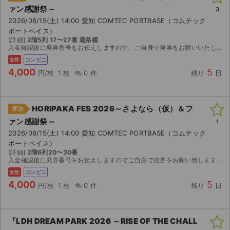
ァン感謝祭～
3
2026/08/15(土) 14:00 愛知 COMTEC PORTBASE（コムテック
ボートベイス）
[詳細]
2階5列 17〜27番 通路横
入金確認後に発券番号をお伝えしますので、ご自身で発券をお願いいたします。
女性
コンビニ
4,000
5
円/枚
1 枚
0 件
残り
日
HORIPAKA FES 2026～さよなら（仮）＆フ
即決
ァン感謝祭～
1
2026/08/15(土) 14:00 愛知 COMTEC PORTBASE（コムテック
ボートベイス）
[詳細]
2階6列20〜30番
入金確認後に発券番号をお伝えしますのでご自身で発券をお願い致します。
女性
コンビニ
4,000
5
円/枚
1 枚
0 件
残り
日
『LDH DREAM PARK 2026 ～RISE OF THE CHALL