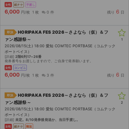
女性
紙チケ
手渡し
6,000
6
円/枚
1 枚
0 件
残り
日
HORIPAKA FES 2026～さよなら（仮）＆フ
即決
ァン感謝祭～
1
2026/08/15(土) 18:00 愛知 COMTEC PORTBASE（コムテック
ボートベイス）
[詳細]
2階6列17~26番
発券番号をお渡ししますので、ご自身で発券願います。
女性
コンビニ
6,000
6
円/枚
1 枚
3 件
残り
日
HORIPAKA FES 2026～さよなら（仮）＆フ
即決
ァン感謝祭～
2
2026/08/15(土) 18:00 愛知 COMTEC PORTBASE（コムテック
ボートベイス）
[詳細]
未定。8/10発券後発送か、当日手渡し。
女性
紙チケ
郵送