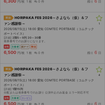
6,300
6
円/枚
1 枚
0 件
残り
日
HORIPAKA FES 2026～さよなら（仮）＆フ
即決
ァン感謝祭～
1
2026/08/15(土) 18:00 愛知 COMTEC PORTBASE（コムテック
ボートベイス）
[詳細]
2階5～9列 20～30番
発券番号でのお譲りになります。
女性
主催者
紙チケ
郵送
6,500
6
円/枚
1 枚
0 件
残り
日
HORIPAKA FES 2026～さよなら（仮）＆フ
即決
ァン感謝祭～
4
2026/08/15(土) 18:00 愛知 COMTEC PORTBASE（コムテック
ボートベイス）
[詳細]
1階15列
分配または発券番号でのお譲り 公演中止のみ返金 エラー対応不可
女性
主催者
コンビニ
6,500
6
円/枚
1 枚
2 件
残り
日