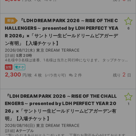
チケットジャム利用規約
プライバシーポリシー
『LDH DREAM PARK 2026 ～RISE OF THE C
即決
特定商取引法に基づく表記
HALLENGERS～ presented by LDH PERFECT YEA
6
R 2026』×「サントリー⽣ビールドリームビアガーデ
公演登録依頼
ン有明」【入場チケット】
2026/08/12(水) 東京 DREAM TERRACE
不正転売禁止法について
[詳細]
S席 20時
4名様中3名様は連番、1名様は当方と同行枠になります。 タップチケットのため同時入場を予定しております。
チケットジャムの取り組み
女性
電チケ
2,300
2
円/枚
4 枚
2 件
残り
日
音楽情報
『LDH DREAM PARK 2026 ～RISE OF THE CHALL
ENGERS～ presented by LDH PERFECT YEAR 20
1
26』×「サントリー⽣ビールドリームビアガーデン有
明」【入場チケット】
2026/08/16(日) 東京 DREAM TERRACE
[詳細]
Aテーブル
ご覧いただきありがとうございます。 丁寧なお取引を心がけております。 下記にてチケット概要について、記載しておりますので併せてご覧いただけますと幸いです。 何卒、宜しくお願い申し上げます。...