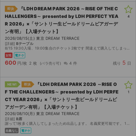
『LDH DREAM PARK 2026 ～RISE OF THE C
即決
ライブ・コンサート（海外）
HALLENGERS～ presented by LDH PERFECT YEA
4
R 2026』×「サントリー⽣ビールドリームビアガーデ
イベント
ン有明」【入場チケット】
スポーツ
2026/08/15(土) 東京 DREAM TERRACE
[詳細]
Bテーブル
8/15 19:30入場、19:00集合のチケット2枚です 間違えて購入してしまったため出品です fc先行でとりました
演劇・ミュージカル
女性
電チケ
600
5
円/枚
2 枚
4 件
残り
日
ご利用ガイド
ご利用ガイド
『LDH DREAM PARK 2026 ～RISE O
NEW!
即決
F THE CHALLENGERS～ presented by LDH PERFE
1
手数料・お支払い方法
CT YEAR 2026』×「サントリー⽣ビールドリームビ
AIに質問する
アガーデン有明」【入場チケット】
2026/08/10(月) 東京 DREAM TERRACE
[詳細]
B席
よくある質問
謝って1枚多く購入してしまったため出品します。 名義変更可能です。 1枚で3名まで着席可能です。
名義なし
電チケ
お知らせ