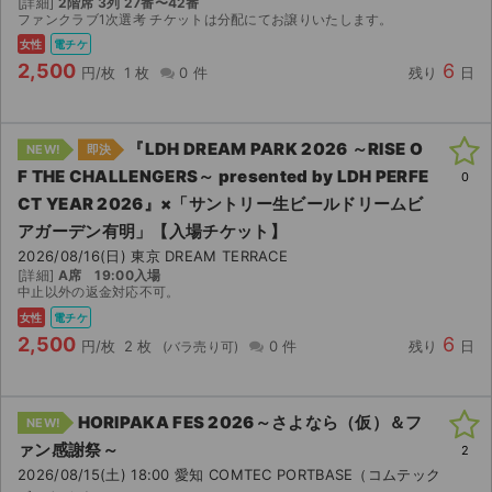
[詳細]
2階席 3列 27番〜42番
ファンクラブ1次選考 チケットは分配にてお譲りいたします。
女性
電チケ
2,500
6
円/枚
1 枚
0 件
残り
日
『LDH DREAM PARK 2026 ～RISE O
NEW!
即決
F THE CHALLENGERS～ presented by LDH PERFE
0
CT YEAR 2026』×「サントリー⽣ビールドリームビ
アガーデン有明」【入場チケット】
2026/08/16(日) 東京 DREAM TERRACE
[詳細]
A席 19:00入場
中止以外の返金対応不可。
女性
電チケ
2,500
6
円/枚
2 枚
0 件
残り
日
HORIPAKA FES 2026～さよなら（仮）＆フ
NEW!
ァン感謝祭～
2
2026/08/15(土) 18:00 愛知 COMTEC PORTBASE（コムテック