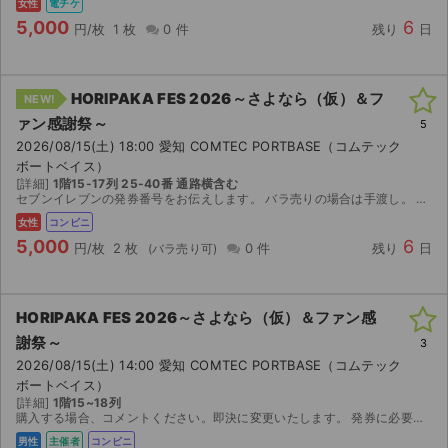
女性
電チケ
5,000
6
円/枚
1 枚
0 件
残り
日
HORIPAKA FES 2026～さよなら（仮）＆フ
NEW!
ァン感謝祭～
5
2026/08/15(土) 18:00 愛知 COMTEC PORTBASE（コムテック
ボートベイス）
[詳細]
1階15-17列 25-40番 通路横含む
セブンイレブンの発券番号をお伝えします。 バラ売りの場合は手渡し。 コメントいただければ即決に変更いたします。
女性
コンビニ
5,000
6
円/枚
2 枚
0 件
残り
日
HORIPAKA FES 2026～さよなら（仮）＆ファン感
謝祭～
3
2026/08/15(土) 14:00 愛知 COMTEC PORTBASE（コムテック
ボートベイス）
[詳細]
1階15~18列
購入する場合、コメントください。即決に変更いたします。 発券に必要な情報を連絡いたします。（10日〜発券開始） ご自身で発券してください。 手渡し希望の場合は要相談。コメントください。 入場...
男性
主催者
コンビニ