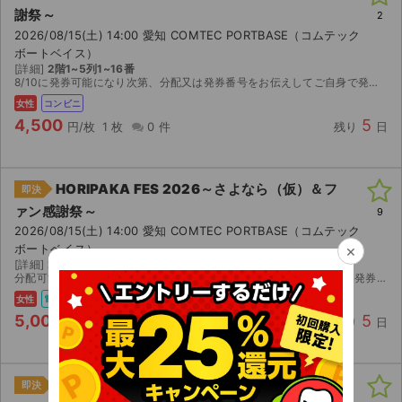
謝祭～
2
2026/08/15(土) 14:00 愛知 COMTEC PORTBASE（コムテック
ボートベイス）
[詳細]
2階1~5列1~16番
8/10に発券可能になり次第、分配又は発券番号をお伝えしてご自身で発券していただきます。 どちらでも対応可能な方でお願いいたします。 公演中止以外の返金不可。
女性
コンビニ
4,500
5
円/枚
1 枚
0 件
残り
日
HORIPAKA FES 2026～さよなら（仮）＆フ
即決
ァン感謝祭～
9
2026/08/15(土) 14:00 愛知 COMTEC PORTBASE（コムテック
×
ボートベイス）
[詳細]
2階1-2列 25-40番
分配可能でしたらCloakにて分配いたします。分配できない場合には発券番号をお送りいたします。
女性
電チケ
5,000
5
円/枚
1 枚
0 件
残り
日
HORIPAKA FES 2026～さよなら（仮）＆フ
即決