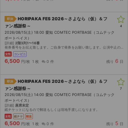
HORIPAKA FES 2026～さよなら（仮）＆フ
即決
ァン感謝祭～
4
2026/08/15(土) 18:00 愛知 COMTEC PORTBASE（コムテック
ボートベイス）
[詳細]
2階3列1〜16番
発券番号をお伝え致します。ご自身で発券をお願い致します。公演中止の際は手数料を引いた金額を返金致します。
女性
コンビニ
6,500
6
円/枚
1 枚
0 件
残り
日
HORIPAKA FES 2026～さよなら（仮）＆フ
即決
ァン感謝祭～
7
2026/08/15(土) 14:00 愛知 COMTEC PORTBASE（コムテック
ボートベイス）
[詳細]
座席未定
紙チケットになるので郵送もしくは現地手渡しになります。
女性
紙チケ
郵送
6,500
5
円/枚
1 枚
0 件
残り
日