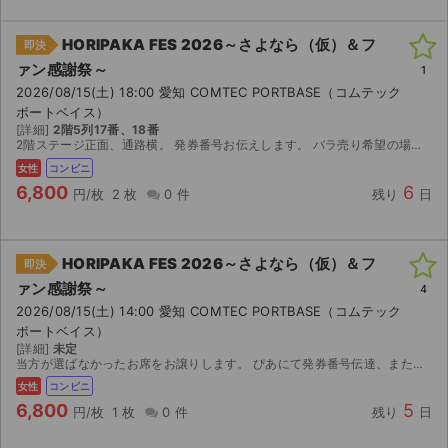
HORIPAKA FES 2026～さよなら（仮）＆フ
即決
ァン感謝祭～
1
2026/08/15(土) 18:00 愛知 COMTEC PORTBASE（コムテック
ボートベイス）
[詳細]
2階5列17番、18番
2階ステージ正面、通路横。 発券番号お伝えします。 バラ売り希望の場合はご連絡ください。 公演中止以外、返金不可
女性
コンビニ
6,800
6
円/枚
2 枚
0 件
残り
日
HORIPAKA FES 2026～さよなら（仮）＆フ
即決
ァン感謝祭～
4
2026/08/15(土) 14:00 愛知 COMTEC PORTBASE（コムテック
ボートベイス）
[詳細]
未定
当方が選ばなかったお席をお譲りします。 ぴあにて発券番号伝達、またはticket bookにて分配。 公演中止以外、返金不可
女性
コンビニ
6,800
5
円/枚
1 枚
0 件
残り
日