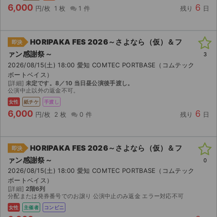
6,000
6
円/枚
1 枚
1 件
残り
日
HORIPAKA FES 2026～さよなら（仮）＆フ
即決
ァン感謝祭～
3
2026/08/15(土) 18:00 愛知 COMTEC PORTBASE（コムテック
ボートベイス）
[詳細]
未定です。8／10 当日昼公演後手渡し。
公演中止以外の返金不可。
女性
紙チケ
手渡し
6,000
6
円/枚
2 枚
0 件
残り
日
HORIPAKA FES 2026～さよなら（仮）＆フ
即決
ァン感謝祭～
0
2026/08/15(土) 18:00 愛知 COMTEC PORTBASE（コムテック
ボートベイス）
[詳細]
2階6列
分配または発券番号でのお譲り 公演中止のみ返金 エラー対応不可
女性
主催者
コンビニ