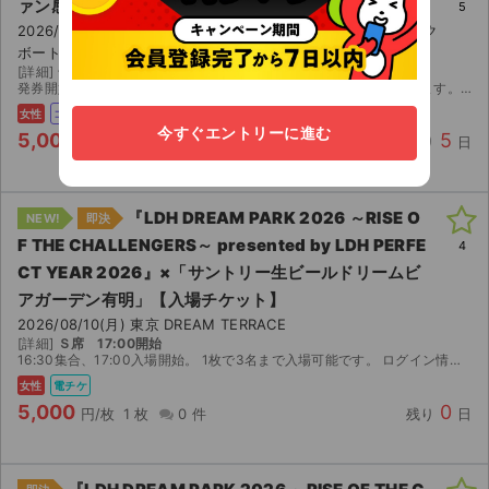
ァン感謝祭～
5
2026/08/15(土) 14:00 愛知 COMTEC PORTBASE（コムテック
ボートベイス）
[詳細]
一階 14〜17列 7〜12番
発券開始日になりましたらセブンでの発券番号を送らせていただきます。 公演中止のみ返金対応致します。 紙チケット発券後、受け取り評価よろしくお願いします。
女性
コンビニ
今すぐエントリーに進む
5,000
5
円/枚
1 枚
2 件
残り
日
『LDH DREAM PARK 2026 ～RISE O
NEW!
即決
F THE CHALLENGERS～ presented by LDH PERFE
4
CT YEAR 2026』×「サントリー⽣ビールドリームビ
アガーデン有明」【入場チケット】
2026/08/10(月) 東京 DREAM TERRACE
[詳細]
Ｓ席 17:00開始
16:30集合、17:00入場開始。 1枚で3名まで入場可能です。 ログイン情報をお伝えします。
女性
電チケ
5,000
0
円/枚
1 枚
0 件
残り
日