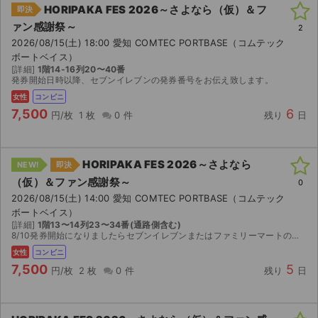
HORIPAKA FES 2026～さよなら（仮）＆フ
即決
ァン感謝祭～
2
2026/08/15(土) 18:00 愛知 COMTEC PORTBASE（コムテック
ボートベイス）
[詳細]
1階14-16列20〜40番
発券開始日時以降、セブンイレブンの発券番号をお伝え致します。
女性
コンビニ
7,500
6
円/枚
1 枚
0 件
残り
日
HORIPAKA FES 2026～さよなら
NEW!
即決
（仮）＆ファン感謝祭～
0
2026/08/15(土) 14:00 愛知 COMTEC PORTBASE（コムテック
ボートベイス）
[詳細]
1階13〜14列23〜34番(通路側含む)
8/10発券開始になりましたらセブンイレブンまたはファミリーマートの発券に必要な情報お送りいたします。 ご自身で発券していただくようにお願いいたします。
女性
コンビニ
7,500
5
円/枚
2 枚
0 件
残り
日