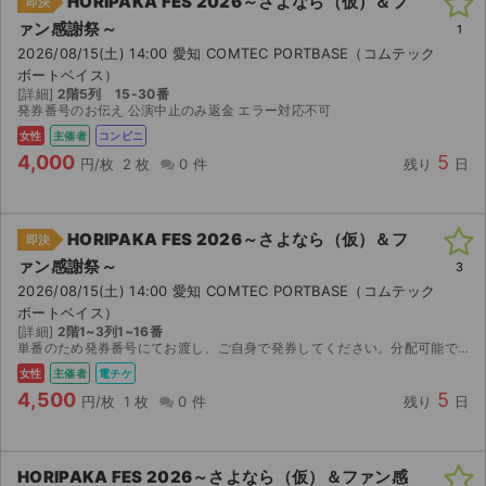
HORIPAKA FES 2026～さよなら（仮）＆フ
即決
ァン感謝祭～
1
2026/08/15(土) 14:00 愛知 COMTEC PORTBASE（コムテック
ボートベイス）
[詳細]
2階5列 15-30番
発券番号のお伝え 公演中止のみ返金 エラー対応不可
女性
主催者
コンビニ
4,000
5
円/枚
2 枚
0 件
残り
日
HORIPAKA FES 2026～さよなら（仮）＆フ
即決
ァン感謝祭～
3
2026/08/15(土) 14:00 愛知 COMTEC PORTBASE（コムテック
ボートベイス）
[詳細]
2階1~3列1~16番
単番のため発券番号にてお渡し、ご自身で発券してください。分配可能であれば分配で対応します。 公演中止以外返金不可
女性
主催者
電チケ
4,500
5
円/枚
1 枚
0 件
残り
日
HORIPAKA FES 2026～さよなら（仮）＆ファン感