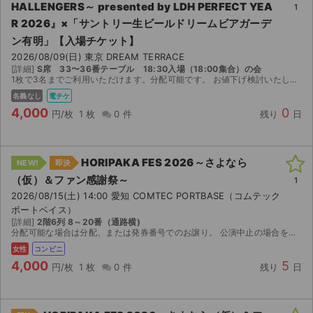
HALLENGERS～ presented by LDH PERFECT YEA
1
R 2026』×「サントリー⽣ビールドリームビアガーデ
ン有明」【入場チケット】
2026/08/09(日) 東京 DREAM TERRACE
[詳細]
S席 33〜36番テーブル 18:30入場（18:00集合）の会
1枚で3名までご利用いただけます。分配可能です。 お値下げ検討いたします。
名義なし
電チケ
4,000
0
円/枚
1 枚
0 件
残り
日
HORIPAKA FES 2026～さよなら
NEW!
即決
（仮）＆ファン感謝祭～
1
2026/08/15(土) 14:00 愛知 COMTEC PORTBASE（コムテック
ボートベイス）
[詳細]
2階6列 8～20番（通路横)
分配可能な場合は分配、または発券番号でのお譲り。 公演中止の場合を除き、購入後の返金はお受けできません。
女性
コンビニ
4,000
5
円/枚
1 枚
0 件
残り
日