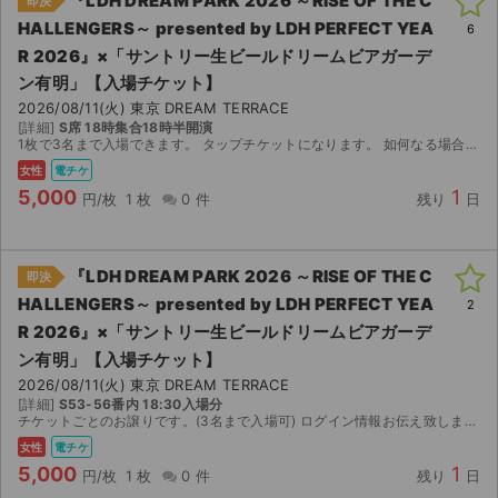
『LDH DREAM PARK 2026 ～RISE OF THE C
即決
HALLENGERS～ presented by LDH PERFECT YEA
6
R 2026』×「サントリー⽣ビールドリームビアガーデ
ン有明」【入場チケット】
2026/08/11(火) 東京 DREAM TERRACE
[詳細]
S席 18時集合18時半開演
1枚で3名まで入場できます。 タップチケットになります。 如何なる場合も返金対応不可。
女性
電チケ
5,000
1
円/枚
1 枚
0 件
残り
日
『LDH DREAM PARK 2026 ～RISE OF THE C
即決
HALLENGERS～ presented by LDH PERFECT YEA
2
R 2026』×「サントリー⽣ビールドリームビアガーデ
ン有明」【入場チケット】
2026/08/11(火) 東京 DREAM TERRACE
[詳細]
S53-56番内 18:30入場分
チケットごとのお譲りです。(3名まで入場可) ログイン情報お伝え致します。
女性
電チケ
5,000
1
円/枚
1 枚
0 件
残り
日