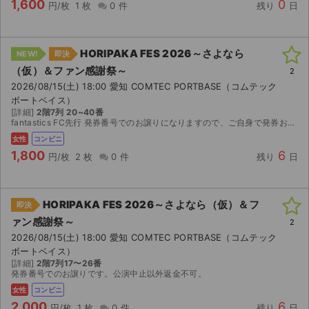
1,600
0
円/枚
1 枚
0 件
残り
日
HORIPAKA FES 2026～さよなら
NEW!
即決
（仮）＆ファン感謝祭～
2
2026/08/15(土) 18:00 愛知 COMTEC PORTBASE（コムテック
ボートベイス）
[詳細]
2階7列 20~40番
fantastics FC先行 発券番号でのお譲りになりますので、ご自身で発券お願い致します。 公演中止のみ返金いたします。 エラー対応不可
女性
コンビニ
1,800
6
円/枚
2 枚
0 件
残り
日
HORIPAKA FES 2026～さよなら（仮）＆フ
即決
ァン感謝祭～
2
2026/08/15(土) 18:00 愛知 COMTEC PORTBASE（コムテック
サイト情報
ボートベイス）
[詳細]
2階7列17〜26番
発券番号でのお譲りです。公演中止以外返金不可。
チケットジャム運営会社
女性
コンビニ
2,000
6
円/枚
1 枚
0 件
残り
日