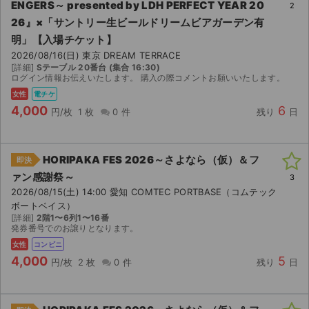
ENGERS～ presented by LDH PERFECT YEAR 20
2
26』×「サントリー⽣ビールドリームビアガーデン有
明」【入場チケット】
2026/08/16(日) 東京 DREAM TERRACE
[詳細]
Sテーブル 20番台 (集合 16:30)
ログイン情報お伝えいたします。 購入の際コメントお願いいたします。
女性
電チケ
4,000
6
円/枚
1 枚
0 件
残り
日
HORIPAKA FES 2026～さよなら（仮）＆フ
即決
ァン感謝祭～
3
2026/08/15(土) 14:00 愛知 COMTEC PORTBASE（コムテック
ボートベイス）
[詳細]
2階1〜6列1〜16番
発券番号でのお譲りとなります。
女性
コンビニ
4,000
5
円/枚
2 枚
0 件
残り
日