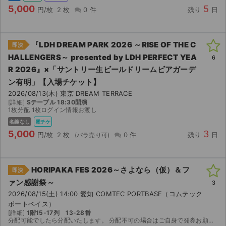
5,000
5
円/枚
2 枚
0 件
残り
日
『LDH DREAM PARK 2026 ～RISE OF THE C
即決
HALLENGERS～ presented by LDH PERFECT YEA
6
R 2026』×「サントリー⽣ビールドリームビアガーデ
ン有明」【入場チケット】
2026/08/13(木) 東京 DREAM TERRACE
[詳細]
Sテーブル 18:30開演
1枚分配 1枚ログイン情報お渡し
名義なし
電チケ
5,000
3
円/枚
2 枚
0 件
残り
日
HORIPAKA FES 2026～さよなら（仮）＆フ
即決
ァン感謝祭～
3
2026/08/15(土) 14:00 愛知 COMTEC PORTBASE（コムテック
ボートベイス）
[詳細]
1階15-17列 13-28番
分配可能でしたら分配いたします。 分配不可の場合はご自身で発券お願いいたします。