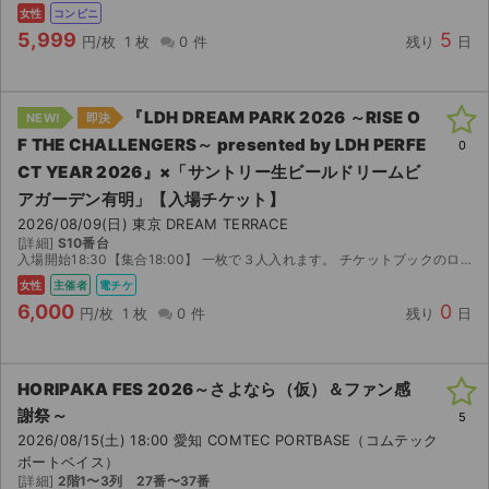
女性
コンビニ
5,999
5
円/枚
1 枚
0 件
残り
日
『LDH DREAM PARK 2026 ～RISE O
NEW!
即決
F THE CHALLENGERS～ presented by LDH PERFE
0
CT YEAR 2026』×「サントリー⽣ビールドリームビ
アガーデン有明」【入場チケット】
2026/08/09(日) 東京 DREAM TERRACE
[詳細]
S10番台
入場開始18:30【集合18:00】 一枚で３人入れます。 チケットブックのログイン情報お送りします。
女性
主催者
電チケ
6,000
0
円/枚
1 枚
0 件
残り
日
HORIPAKA FES 2026～さよなら（仮）＆ファン感
謝祭～
5
2026/08/15(土) 18:00 愛知 COMTEC PORTBASE（コムテック
ボートベイス）
[詳細]
2階1〜3列 27番〜37番