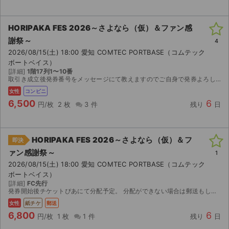
HORIPAKA FES 2026～さよなら（仮）＆ファン感
謝祭～
4
2026/08/15(土) 18:00 愛知 COMTEC PORTBASE（コムテック
ボートベイス）
[詳細]
1階17列1〜10番
取引き成立後発券番号をメッセージにて教えますのでご自身で発券よろしくお願いします。 購入希望の方は即決に変更しますのでコメントよろしくお願いします。
女性
コンビニ
6,500
6
円/枚
2 枚
3 件
残り
日
HORIPAKA FES 2026～さよなら（仮）＆フ
即決
ァン感謝祭～
1
2026/08/15(土) 18:00 愛知 COMTEC PORTBASE（コムテック
ボートベイス）
[詳細]
FC先行
発券開始後チケットぴあにて分配予定。 分配ができない場合は郵送もしくは公演当日手渡しにて対応いたします。 公演中止を除き如何なる場合も返金できかねます。
女性
紙チケ
郵送
6,800
6
円/枚
1 枚
1 件
残り
日