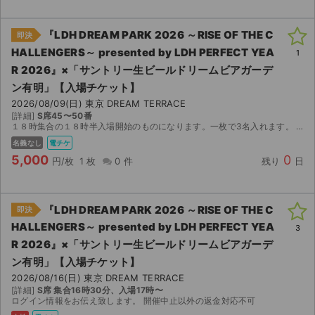
『LDH DREAM PARK 2026 ～RISE OF THE C
即決
HALLENGERS～ presented by LDH PERFECT YEA
1
R 2026』×「サントリー⽣ビールドリームビアガーデ
ン有明」【入場チケット】
2026/08/09(日) 東京 DREAM TERRACE
[詳細]
S席45〜50番
１８時集合の１８時半入場開始のものになります。一枚で3名入れます。 ログイン情報をお伝えし、入っていただきます。 購入前に一言お願いいたします。
名義なし
電チケ
5,000
0
円/枚
1 枚
0 件
残り
日
『LDH DREAM PARK 2026 ～RISE OF THE C
即決
HALLENGERS～ presented by LDH PERFECT YEA
3
R 2026』×「サントリー⽣ビールドリームビアガーデ
ン有明」【入場チケット】
2026/08/16(日) 東京 DREAM TERRACE
[詳細]
S席 集合16時30分、入場17時〜
ログイン情報をお伝え致します。 開催中止以外の返金対応不可