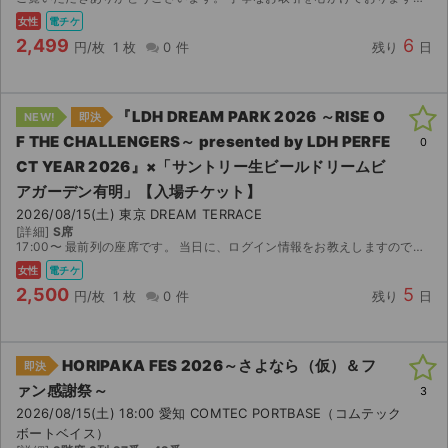
女性
電チケ
2,499
6
円/枚
1 枚
0 件
残り
日
『LDH DREAM PARK 2026 ～RISE O
NEW!
即決
F THE CHALLENGERS～ presented by LDH PERFE
0
CT YEAR 2026』×「サントリー⽣ビールドリームビ
アガーデン有明」【入場チケット】
2026/08/15(土) 東京 DREAM TERRACE
[詳細]
S席
17:00〜 最前列の座席です。 当日に、ログイン情報をお教えしますので、 入場ができたらすぐにログアウトしていただきます。
女性
電チケ
2,500
5
円/枚
1 枚
0 件
残り
日
HORIPAKA FES 2026～さよなら（仮）＆フ
即決
ァン感謝祭～
3
2026/08/15(土) 18:00 愛知 COMTEC PORTBASE（コムテック
ボートベイス）