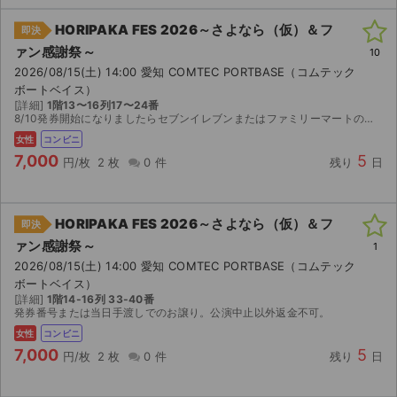
HORIPAKA FES 2026～さよなら（仮）＆フ
即決
ァン感謝祭～
10
2026/08/15(土) 14:00 愛知 COMTEC PORTBASE（コムテック
ボートベイス）
[詳細]
1階13〜16列17〜24番
8/10発券開始になりましたらセブンイレブンまたはファミリーマートの発券に必要な情報お送りいたします。 ご自身で発券していただくようにお願いいたします。
女性
コンビニ
7,000
5
円/枚
2 枚
0 件
残り
日
HORIPAKA FES 2026～さよなら（仮）＆フ
即決
ァン感謝祭～
1
2026/08/15(土) 14:00 愛知 COMTEC PORTBASE（コムテック
ボートベイス）
[詳細]
1階14-16列 33-40番
発券番号または当日手渡しでのお譲り。公演中止以外返金不可。
女性
コンビニ
7,000
5
円/枚
2 枚
0 件
残り
日