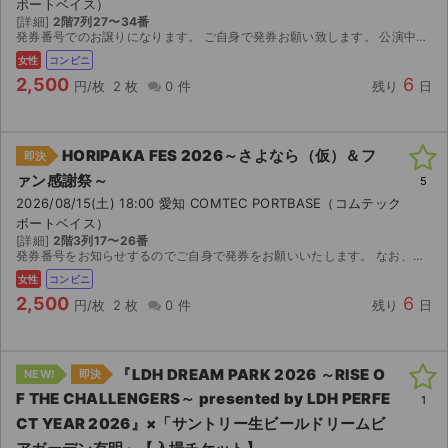
ボートベイス）
[詳細]
2階7列27〜34番
発券番号でのお譲りになります。 ご自身で発券お願い致します。 公演中止のみ返金 エラー対応不可
女性
コンビニ
2,500
6
円/枚
2 枚
0 件
残り
日
HORIPAKA FES 2026～さよなら（仮）＆フ
即決
ァン感謝祭～
5
2026/08/15(土) 18:00 愛知 COMTEC PORTBASE（コムテック
ボートベイス）
[詳細]
2階3列17〜26番
発券番号をお知らせするのでご自身で発券をお願いいたします。 なお、発券開始後、分配可能であれば分配することも可能です。
女性
コンビニ
2,500
6
円/枚
2 枚
0 件
残り
日
『LDH DREAM PARK 2026 ～RISE O
NEW!
即決
F THE CHALLENGERS～ presented by LDH PERFE
1
CT YEAR 2026』×「サントリー⽣ビールドリームビ