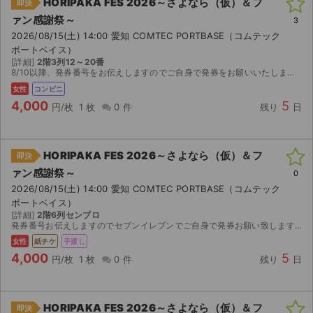
HORIPAKA FES 2026～さよなら（仮）＆フ
即決
ァン感謝祭～
3
2026/08/15(土) 14:00 愛知 COMTEC PORTBASE（コムテック
ボートベイス）
[詳細]
2階3列12～20番
8/10以降、発券番号をお伝えしますのでご自身で発券をお願いいたします。 公演中止に限り返金対応可。
女性
コンビニ
4,000
5
円/枚
1 枚
0 件
残り
日
HORIPAKA FES 2026～さよなら（仮）＆フ
即決
ァン感謝祭～
0
2026/08/15(土) 14:00 愛知 COMTEC PORTBASE（コムテック
ボートベイス）
[詳細]
2階6列センブロ
発券番号お伝えしますのでセブンイレブンでご自身で発券お願い致します。
女性
紙チケ
手渡し
4,000
5
円/枚
1 枚
0 件
残り
日
HORIPAKA FES 2026～さよなら（仮）＆フ
即決