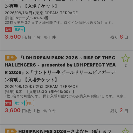
ン有明」【入場チケット】
2026/08/16(日) 東京 DREAM TERRACE
[詳細]
Sテーブル 41-58番
20時入場券 3名まで入場可能です。ログイン情報お送り致します。
女性
電チケ
3,500
6
円/枚
1 枚
1 件
残り
日
『LDH DREAM PARK 2026 ～RISE OF THE C
即決
HALLENGERS～ presented by LDH PERFECT YEA
2
R 2026』×「サントリー⽣ビールドリームビアガーデ
ン有明」【入場チケット】
2026/08/12(水) 東京 DREAM TERRACE
[詳細]
S席 【入場18:30（集合18:00）】
1枚3名まで可能です。 同行入場可能な方のみ購入をお願いします。 ※席は別になります。 入場開始18:30【集合18:00】 イベント中止で運営側から返金対応があった場合のみ返金可能です。...
女性
電チケ
同行
3,600
2
円/枚
1 枚
0 件
残り
日
HORIPAKA FES 2026～さよなら（仮）＆フ
即決