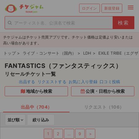
menu
ログイン
新規登録
person_add
exit_to_app
新規会員登録
ログイン
チケジャムはチケット売買アプリです。チケット価格は定価より安いまたは
チケットを探す
高い場合があります。
新着チケット
トップ
>
ライブ・コンサート（国内）
>
LDH
>
EXILE TRIBE（
FANTASTICS（ファンタスティックス）
値下げしたチケット
リセールチケット一覧
都道府県からチケットを探す
出品する
リクエストする
お気に入り登録
口コミ投稿
地域から検索
公演・日程から検索
もうすぐ開催のチケット
チケットのリクエスト一覧
出品中（704）
リクエスト（106）
並び順
絞り込み
取扱チケット
1
2
…
9
>
ライブ・コンサート（国内）