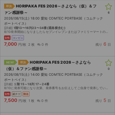
HORIPAKA FES 2026～さよなら（仮）＆フ
即決
ァン感謝祭～
6
2026/08/15(土) 18:00 愛知 COMTEC PORTBASE（コムテック
ボートベイス）
[詳細]
1階13〜16列23〜34番(通路横含む)
8/10発券開始になりましたらセブンイレブンまたはファミリーマートの発券に必要な情報お送りいたします。 ご自身で発券していただくようにお願いいたします。
女性
コンビニ
7,000
6
円/枚
2 枚
0 件
残り
日
HORIPAKA FES 2026～さよなら
NEW!
即決
（仮）＆ファン感謝祭～
0
2026/08/15(土) 14:00 愛知 COMTEC PORTBASE（コムテック
ボートベイス）
[詳細]
１階 15～18列 17～24番
8/10に発券可能になり次第、発券番号をお伝えしてご自身で発券していただきます。 公演中止以外の返金不可。
女性
紙チケ
郵送
7,500
5
円/枚
1 枚
0 件
残り
日