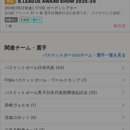
B.LEAGUE AWARD SHOW 2025-26
即決
2026/05/29(金) 17:00 ガーデンシアター
[詳細] アリーナ 列 〜 番 選手待機席付近の座席です。 スマチケにて譲渡致します。
名義なし
主催者
電チケ
1 枚
取引済
関連チーム・選手
バスケットボールのチーム・選手一覧を見る
keyboard_arrow_right
バスケットボール日本代表 (59)
keyboard_arrow_right
FIBAバスケットボール・ワールドカップ (7)
keyboard_arrow_right
バスケットボール男子日本代表国際強化試合 (25)
keyboard_arrow_right
長崎ヴェルカ (1)
keyboard_arrow_right
茨城ロボッツ (9)
三井不動産カップ (3)