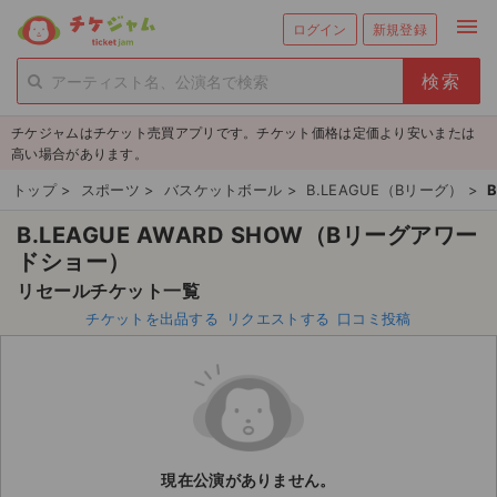
menu
ログイン
新規登録
person_add
exit_to_app
新規会員登録
ログイン
チケジャムはチケット売買アプリです。チケット価格は定価より安いまたは
チケットを探す
高い場合があります。
新着チケット
トップ
>
スポーツ
>
バスケットボール
>
B.LEAGUE（Bリーグ）
>
B.LEAGUE AWARD SHOW（Bリーグアワー
値下げしたチケット
ドショー）
都道府県からチケットを探す
リセールチケット一覧
チケットを出品する
リクエストする
口コミ投稿
もうすぐ開催のチケット
チケットのリクエスト一覧
取扱チケット
現在公演がありません。
ライブ・コンサート（国内）