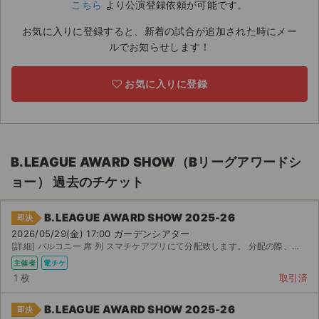
こちら
より公演登録依頼が可能です。
ライブ・コンサート（海外）
お気に入りに登録すると、新着の試合が追加された時にメー
ルでお知らせします！
イベント
お気に入りに登録
スポーツ
演劇・ミュージカル
ご利用ガイド
B.LEAGUE AWARD SHOW（Bリーグアワードシ
ョー） 過去のチケット
ご利用ガイド
B.LEAGUE AWARD SHOW 2025-26
手数料・お支払い方法
即決
2026/05/29(金) 17:00 ガーデンシアター
[詳細] バルコニー 席 列 スマチケアプリにて分配致します。 分配の際、メールアドレスと...
AIに質問する
主催者
電チケ
1 枚
取引済
よくある質問
B.LEAGUE AWARD SHOW 2025-26
お知らせ
即決