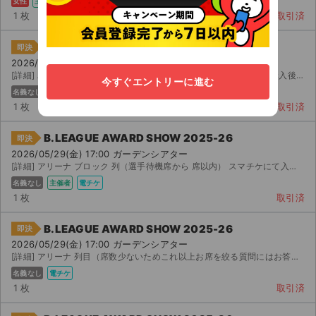
女性
主催者
紙チケ
手渡し
1 枚
取引済
B.LEAGUE AWARD SHOW 2025-26
即決
2026/05/29(金) 17:00 ガーデンシアター
[詳細] バルコニー 席 ブロ 〜 列 バルコニー 階正面の座席です。 購入後、ビーリーグ会員に...
今すぐエントリーに進む
名義なし
主催者
電チケ
1 枚
取引済
B.LEAGUE AWARD SHOW 2025-26
即決
2026/05/29(金) 17:00 ガーデンシアター
[詳細] アリーナ ブロック 列（選手待機席から 席以内） スマチケにて入金確認後分配します。 購入後...
名義なし
主催者
電チケ
1 枚
取引済
B.LEAGUE AWARD SHOW 2025-26
即決
2026/05/29(金) 17:00 ガーデンシアター
[詳細] アリーナ 列目（席数少ないためこれ以上お席を絞る質問にはお答えできかねます） スマチケにて...
名義なし
電チケ
1 枚
取引済