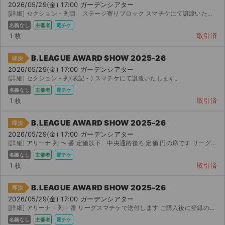
2026/05/29(金) 17:00 ガーデンシアター
[詳細] セクション - 列目 ステージ寄りブロック スマチケにて譲渡いたします。
名義なし
主催者
電チケ
1 枚
取引済
B.LEAGUE AWARD SHOW 2025-26
即決
2026/05/29(金) 17:00 ガーデンシアター
[詳細] セクション - 列(表記 - ) スマチケにて譲渡いたします。
名義なし
主催者
電チケ
1 枚
取引済
B.LEAGUE AWARD SHOW 2025-26
即決
2026/05/29(金) 17:00 ガーデンシアター
[詳細] アリーナ 列 〜 番 定価以下 中央通路後ろ 定価 円の席です リーグスマチ...
名義なし
主催者
電チケ
1 枚
取引済
サイト情報
B.LEAGUE AWARD SHOW 2025-26
即決
2026/05/29(金) 17:00 ガーデンシアター
チケットジャム運営会社
[詳細] アリーナ - 列 - 番 リーグスマチケで送付します ご購入後に登録の氏名、メール...
名義なし
主催者
電チケ