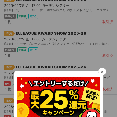
2026/05/29(金) 17:00 ガーデンシアター
[詳細] アリーナ 〜 列 〜 番 □選手待機エリア横□ 受取には リーグスマチケ会員登録が必要...
名義なし
主催者
電チケ
1 枚
取引済
B.LEAGUE AWARD SHOW 2025-26
即決
2026/05/29(金) 17:00 ガーデンシアター
[詳細] アリーナ ブロック 表記 〜 列 スマチケで分配いたしますので購入後モバイル チケット...
名義なし
主催者
電チケ
1 枚
取引済
B.LEAGUE AWARD SHOW 2025-26
即決
×
2026/05/29(金) 17:00 ガーデンシアター
[詳細] アリーナ - 列（表記） - 番 センターブロック 実質 列以内 リーグスマホチケ...
女性
主催者
電チケ
1 枚
取引済
B.LEAGUE AWARD SHOW 2025-26
即決
2026/05/29(金) 17:00 ガーデンシアター
[詳細] アリーナ ブロック 列以内 紙チケットでのお譲りになります。 紙チケットに記載のバーコードで...