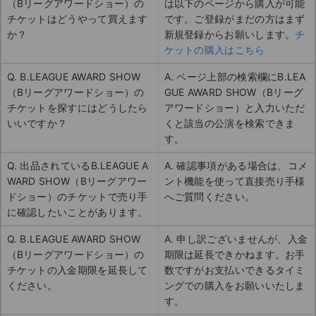
（Bリーグアワードショー）の
は以下のページから購入が可能
チケットはどうやって買えます
です。ご登録がまだの方はまず
か？
新規登録からお願いします。
チ
ケットの購入はこちら
Q. B.LEAGUE AWARD SHOW
A. ページ上部の検索欄にB.LEA
（Bリーグアワードショー）の
GUE AWARD SHOW（Bリーグ
チケットを探すにはどうしたら
アワードショー）と入力いただ
いいですか？
くと該当の公演を検索できま
す。
Q. 出品されているB.LEAGUE A
A. 確認事項がある場合は、コメ
WARD SHOW（Bリーグアワー
ント機能を使って直接売り手様
ドショー）のチケットで売り手
へご質問ください。
に確認したいことがあります。
Q. B.LEAGUE AWARD SHOW
A. 申し訳ございませんが、入金
（Bリーグアワードショー）の
期限は延長できかねます。お手
チケットの入金期限を延長して
数ですがお支払いできるタイミ
ください。
ングでの購入をお願いいたしま
す。