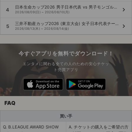
日本生命カップ2026 男子日本代表 vs 男子モンゴル代表
keyboard_arrow_right
4
2026/08/09(日) ~ 2026/08/10(月)
三井不動産カップ2026 (東京大会) 女子日本代表チーム vs 女子韓国代表チーム
keyboard_arrow_right
5
2026/08/13(木) ~ 2026/08/14(金)
今すぐアプリを無料でダウンロード！
エンタメに関わる全ての人のための安心チケッ
ト売買アプリ
FAQ
買い手
Q. B.LEAGUE AWARD SHOW
A. チケットの購入をご希望の方