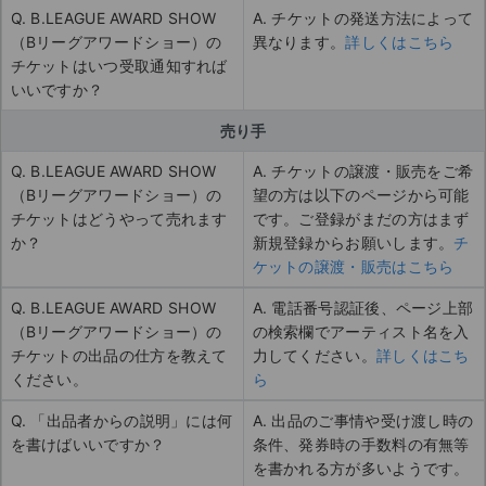
Q. B.LEAGUE AWARD SHOW
A. チケットの発送方法によって
（Bリーグアワードショー）の
異なります。
詳しくはこちら
チケットはいつ受取通知すれば
いいですか？
売り手
Q. B.LEAGUE AWARD SHOW
A. チケットの譲渡・販売をご希
（Bリーグアワードショー）の
望の方は以下のページから可能
チケットはどうやって売れます
です。ご登録がまだの方はまず
か？
新規登録からお願いします。
チ
ケットの譲渡・販売はこちら
Q. B.LEAGUE AWARD SHOW
A. 電話番号認証後、ページ上部
（Bリーグアワードショー）の
の検索欄でアーティスト名を入
チケットの出品の仕方を教えて
力してください。
詳しくはこち
ください。
ら
Q. 「出品者からの説明」には何
A. 出品のご事情や受け渡し時の
を書けばいいですか？
条件、発券時の手数料の有無等
を書かれる方が多いようです。