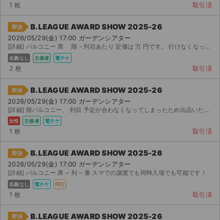
チケットジャム利用規約
1 枚
取引済
プライバシーポリシー
B.LEAGUE AWARD SHOW 2025-26
即決
2026/05/29(金) 17:00 ガーデンシアター
特定商取引法に基づく表記
[詳細] バルコニー 席 階 - 列目あたり 定価は 万 円です。 行けなくなってしまっ...
名義なし
主催者
電チケ
公演登録依頼
2 枚
取引済
不正転売禁止法について
B.LEAGUE AWARD SHOW 2025-26
即決
2026/05/29(金) 17:00 ガーデンシアター
チケットジャムの取り組み
[詳細] 階バルコニー、 列目 予定が合わなくなってしまったため出品いたします。 とても行きたかった...
女性
主催者
電チケ
音楽情報
1 枚
取引済
B.LEAGUE AWARD SHOW 2025-26
即決
2026/05/29(金) 17:00 ガーデンシアター
[詳細] バルコニー 席 ~ 列 ~ 番 スマでの譲渡でも同時入場でも可能です！
名義なし
電チケ
同行
1 枚
取引済
B.LEAGUE AWARD SHOW 2025-26
即決