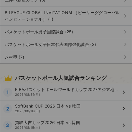
keyboard_arrow_right
B.LEAGUE GLOBAL INVITATIONAL（ビーリーググローバル
keyboard_arrow_right
インビテーショナル） (1)
keyboard_arrow_right
バスケットボール男子国際試合 (25)
keyboard_arrow_right
バスケットボール女子日本代表国際強化試合 (3)
keyboard_arrow_right
八村塁 (7)
バスケットボール人気試合ランキング
FIBAバスケットボールワールドカップ2027アジア地区予選 Window4
keyboard_arrow_right
1
2026/08/31(月)
SoftBank CUP 2026 日本 vs 韓国
keyboard_arrow_right
2
2026/08/16(日)
買取大吉カップ2026 日本 vs 韓国
keyboard_arrow_right
3
2026/08/15(土)