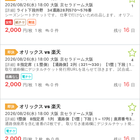
2026/08/26(水) 18:00 大阪 京セラドーム大阪
1
[詳細]
ライト下段外野 34通路28列570〜576番
シーズンシートチケットです。 仕事で行けないため出品します。 オリファンの方どうぞ。
女性
紙チケ
郵送
2,000
16
円/枚
1 枚
0 件
残り
日
オリックス vs 楽天
即決
2026/08/26(水) 18:00 大阪 京セラドーム大阪
4
[詳細]
Ｂ指定席（１塁側）【通路側】2列（321〜330） 【1塁｜下段｜1 ~ 17列｜座席番号321 ~ 340】
取引連絡欄にデジタルチケット発行用URLを送らせて頂きます。 試合成立後以降に、受け取り通知連絡お願い致します。
名義なし
電チケ
2,000
16
円/枚
1 枚
0 件
残り
日
オリックス vs 楽天
即決
2026/08/26(水) 18:00 大阪 京セラドーム大阪
7
[詳細]
1塁側 B指定席 1列 通路側 【1塁｜下段｜1 ~ 17列｜座席番号381 ~ 400】
通路側座席を含む連番の2枚です。 取り引き連絡欄にデジタルチケット発行用URLを送ります。公演中止の場合は各種手数料を引いた金額を返金します。
電チケ
2,000
16
円/枚
2 枚
0 件
残り
日