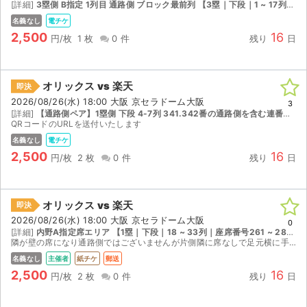
[詳細]
3塁側 B指定 1列目 通路側 ブロック最前列 【3塁｜下段｜1 ~ 17列｜座席番号381 ~ 400】
名義なし
電チケ
2,500
16
円/枚
1 枚
0 件
残り
日
オリックス vs 楽天
即決
2026/08/26(水) 18:00 大阪 京セラドーム大阪
3
[詳細]
【通路側ペア】1塁側 下段 4-7列 341.342番の通路側を含む連番です 【1塁｜下段｜1 ~ 17列｜座席番号341 ~ 360】
QRコードのURLを送付いたします
名義なし
電チケ
2,500
16
円/枚
2 枚
0 件
残り
日
オリックス vs 楽天
即決
2026/08/26(水) 18:00 大阪 京セラドーム大阪
0
[詳細]
内野A指定席エリア 【1塁｜下段｜18 ~ 33列｜座席番号261 ~ 280】
隣が壁の席になり通路側ではございませんが片側隣に席なしで足元横に手荷物を置くスペースあります。 日本郵政クリックポスト発送
名義なし
主催者
紙チケ
郵送
2,500
16
円/枚
2 枚
0 件
残り
日