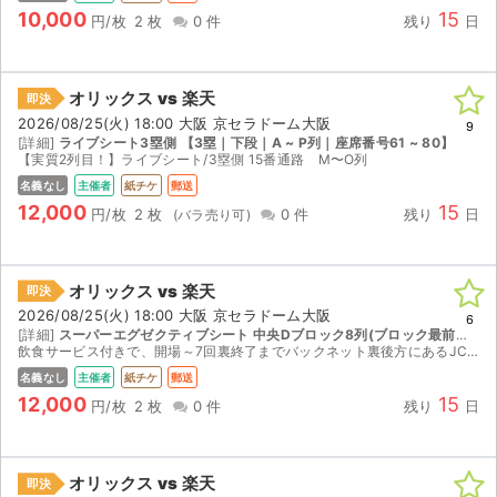
10,000
15
円/枚
2 枚
0 件
残り
日
オリックス vs 楽天
即決
2026/08/25(火) 18:00 大阪 京セラドーム大阪
9
[詳細]
ライブシート3塁側 【3塁｜下段｜A ~ P列｜座席番号61 ~ 80】
【実質2列目！】ライブシート/3塁側 15番通路 M〜O列
名義なし
主催者
紙チケ
郵送
12,000
15
円/枚
2 枚
0 件
残り
日
オリックス vs 楽天
即決
2026/08/25(火) 18:00 大阪 京セラドーム大阪
6
[詳細]
スーパーエグゼクティブシート 中央Dブロック8列(ブロック最前列) 【中央｜8 ~ 17列｜座席番号61 ~ 80】
飲食サービス付きで、開場～7回裏終了までバックネット裏後方にあるJCB オリジナルシリーズラウンジをご利用いただけます。 中止により、チケットが無効となった場合はチケット返却後、送料と手数料を...
名義なし
主催者
紙チケ
郵送
12,000
15
円/枚
2 枚
0 件
残り
日
オリックス vs 楽天
即決