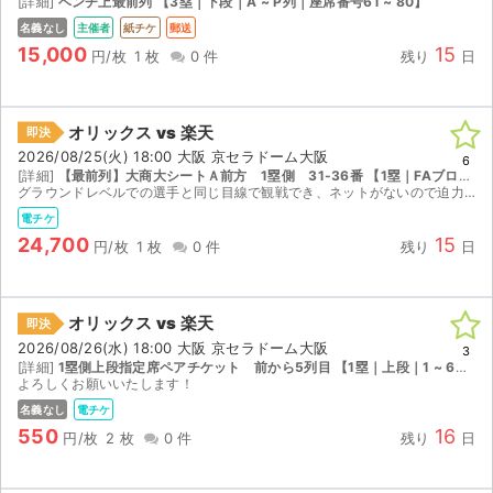
[詳細]
ベンチ上最前列 【3塁｜下段｜A ~ P列｜座席番号61 ~ 80】
名義なし
主催者
紙チケ
郵送
15,000
15
円/枚
1 枚
0 件
残り
日
オリックス vs 楽天
即決
2026/08/25(火) 18:00 大阪 京セラドーム大阪
6
[詳細]
【最前列】大商大シートＡ前方 1塁側 31-36番 【1塁｜FAブロック｜1 ~ 2列｜座席番号31 ~ 36】
グラウンドレベルでの選手と同じ目線で観戦でき、ネットがないので迫力があり臨場感が高いです。 選手のアップや練習などがかなり間近で見れます。 クッション性の高いヘッドレスト付きシートで、専用テ...
電チケ
24,700
15
円/枚
1 枚
0 件
残り
日
オリックス vs 楽天
即決
2026/08/26(水) 18:00 大阪 京セラドーム大阪
3
[詳細]
1塁側上段指定席ペアチケット 前から5列目 【1塁｜上段｜1 ~ 6列｜座席番号361 ~ 380】
よろしくお願いいたします！
名義なし
電チケ
550
16
円/枚
2 枚
0 件
残り
日