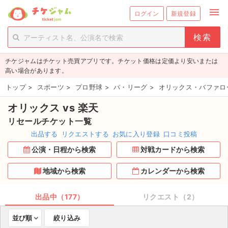
menu
ログイン
新規登録
person_add
exit_to_app
新規会員登録
ログイン
チケジャムはチケット売買アプリです。チケット価格は定価より安いまたは
チケットを探す
高い場合があります。
新着チケット
トップ
>
スポーツ
>
プロ野球
>
パ・リーグ
>
オリックス・バファロ
オリックス vs 楽天
値下げしたチケット
リセールチケット一覧
都道府県からチケットを探す
出品する
リクエストする
お気に入り登録
口コミ投稿
公演・日程から検索
対戦カードから検索
もうすぐ開催のチケット
地域から検索
カレンダーから検索
チケットのリクエスト一覧
出品中（177）
リクエスト（2）
取扱チケット
並び順
絞り込み
ライブ・コンサート（国内）