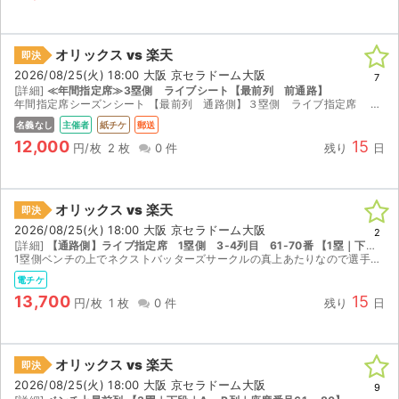
オリックス vs 楽天
即決
2026/08/25(火) 18:00 大阪 京セラドーム大阪
7
[詳細]
≪年間指定席≫3塁側 ライブシート【最前列 前通路】
年間指定席シーズンシート 【最前列 通路側】３塁側 ライブ指定席 アルファベット列の最前列107番～148番までの間 階段通路横を含む２枚連番です（３塁側ベンチ付近）。 ※Bs夏の...
名義なし
主催者
紙チケ
郵送
12,000
15
円/枚
2 枚
0 件
残り
日
オリックス vs 楽天
即決
2026/08/25(火) 18:00 大阪 京セラドーム大阪
2
[詳細]
【通路側】ライブ指定席 1塁側 3-4列目 61-70番 【1塁｜下段｜A ~ P列｜座席番号61 ~ 80】
1塁側ベンチの上でネクストバッターズサークルの真上あたりなので選手がかなり近くで見れます。 セブンイレブンでの発券です。 発券番号をお伝えしますので、ご自身のご都合良いタイミング、店舗にて発...
電チケ
13,700
15
円/枚
1 枚
0 件
残り
日
オリックス vs 楽天
即決
2026/08/25(火) 18:00 大阪 京セラドーム大阪
9