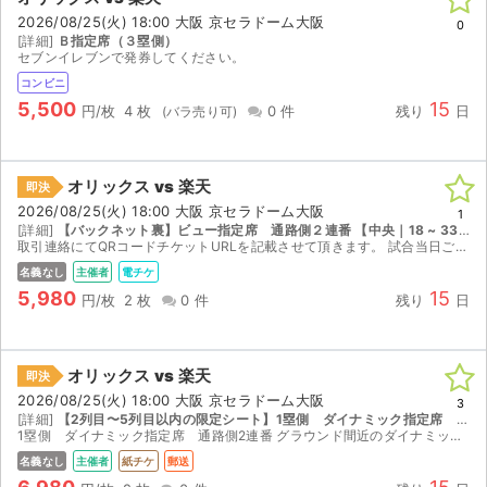
2026/08/25(火) 18:00 大阪 京セラドーム大阪
0
[詳細]
Ｂ指定席（３塁側）
セブンイレブンで発券してください。
コンビニ
5,500
15
円/枚
4 枚
0 件
残り
日
オリックス vs 楽天
即決
2026/08/25(火) 18:00 大阪 京セラドーム大阪
1
[詳細]
【バックネット裏】ビュー指定席 通路側２連番 【中央｜18 ~ 33列｜座席番号81 ~ 100】
取引連絡にてQRコードチケットURLを記載させて頂きます。 試合当日ご入場完了後、受け取り入力をお願い致します。
名義なし
主催者
電チケ
5,980
15
円/枚
2 枚
0 件
残り
日
オリックス vs 楽天
即決
2026/08/25(火) 18:00 大阪 京セラドーム大阪
3
[詳細]
【2列目〜5列目以内の限定シート】1塁側 ダイナミック指定席 B列〜E列内 通路側2連番 【1塁｜下段｜A ~ P列｜座席番号221 ~ 240】
1塁側 ダイナミック指定席 通路側2連番 グラウンド間近のダイナミック指定席、通路側２連番となりますのでノンストレスなご観戦が可能です。 日常から離れた贅沢なご観戦をぜひお楽しみくだ...
名義なし
主催者
紙チケ
郵送