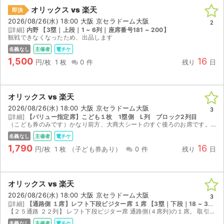
オリックス vs 楽天
即決
2026/08/26(水) 18:00 大阪 京セラドーム大阪
2
[詳細]
内野 【3塁｜上段｜1 ~ 6列｜座席番号181 ~ 200】
観戦できなくなったため、出品します
名義なし
主催者
電チケ
1,500
16
円/枚
1 枚
0 件
残り
日
オリックス vs 楽天
2026/08/26(水) 18:00 大阪 京セラドーム大阪
3
[詳細]
【バリュー指定席】こども１枚 1塁側 L列 ブロック2列目
（こども券のみです）かなり前方、大商大シートのすぐ後ろのお席です。取引連絡にURLリンクを添付致します。
名義なし
主催者
電チケ
1,790
16
円/枚
1 枚
（子ども券あり）
0 件
残り
日
オリックス vs 楽天
2026/08/26(水) 18:00 大阪 京セラドーム大阪
3
[詳細]
【通路側 １席】レフト下段ビジター席 １席 【3塁｜下段｜18 ~ 33列｜座席番号501 ~ 560】
【２５通路 ２２列】 レフト下段ビジター席 通路側(４席列)の１席。 取引連絡にデジタルチケットのURLを送ります。
名義なし
主催者
電チケ