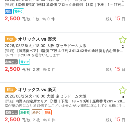
2
[詳細]
3塁側 B指定 1列目 通路側 ブロック最前列 【3塁｜下段｜1 ~ 17列｜座席番号361 ~ 380】
男性
電チケ
2,500
15
円/枚
1 枚
0 件
残り
日
オリックス vs 楽天
即決
2026/08/25(火) 18:00 大阪 京セラドーム大阪
2
[詳細]
【通路側ペア】1塁側 下段 4-7列 341.342番の通路側を含む連番です 【1塁｜下段｜1 ~ 17列｜座席番号341 ~ 360】
QRコードのURLを送付いたします
名義なし
電チケ
2,500
15
円/枚
2 枚
0 件
残り
日
オリックス vs 楽天
即決
2026/08/25(火) 18:00 大阪 京セラドーム大阪
0
[詳細]
内野 A指定席エリア 【1塁｜下段｜18 ~ 33列｜座席番号261 ~ 280】
隣が壁の席になり通路側ではございませんが片側隣に席なしで足元横に手荷物を置くスペースあります。 日本郵政クリックポスト発送
名義なし
主催者
紙チケ
郵送
2,500
15
円/枚
2 枚
0 件
残り
日