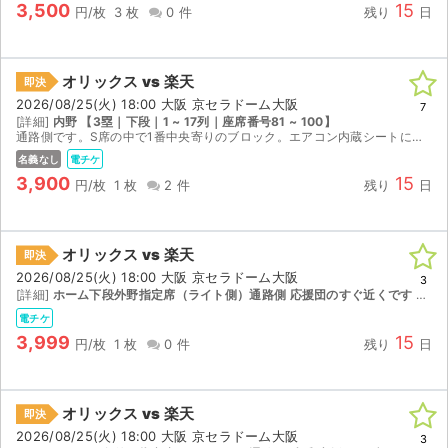
3,500
15
円/枚
3 枚
0 件
残り
日
オリックス vs 楽天
即決
2026/08/25(火) 18:00 大阪 京セラドーム大阪
7
[詳細]
内野 【3塁｜下段｜1 ~ 17列｜座席番号81 ~ 100】
通路側です。S席の中で1番中央寄りのブロック。エアコン内蔵シートになります。都合により別席での観戦となりましたため出品いたします。 【座席情報】 通路側。100番以内の中央寄り 3塁側 内野Ｓ...
名義なし
電チケ
3,900
15
円/枚
1 枚
2 件
残り
日
オリックス vs 楽天
即決
2026/08/25(火) 18:00 大阪 京セラドーム大阪
3
[詳細]
ホーム下段外野指定席（ライト側）通路側 応援団のすぐ近くです 【1塁｜下段｜18 ~ 33列｜座席番号561 ~ 620】
電チケ
3,999
15
円/枚
1 枚
0 件
残り
日
オリックス vs 楽天
即決
2026/08/25(火) 18:00 大阪 京セラドーム大阪
3