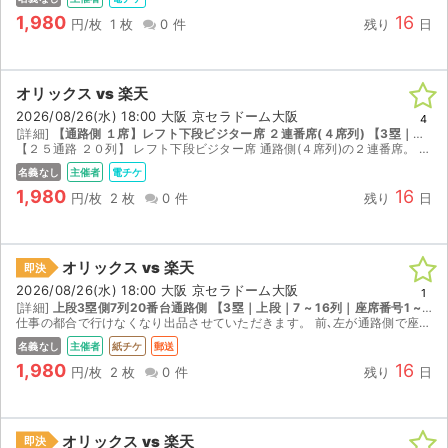
1,980
16
円/枚
1 枚
0 件
残り
日
オリックス vs 楽天
2026/08/26(水) 18:00 大阪 京セラドーム大阪
4
[詳細]
【通路側 １席】レフト下段ビジター席 ２連番席(４席列) 【3塁｜下段｜18 ~ 33列｜座席番号501 ~ 560】
【２５通路 ２０列】 レフト下段ビジター席 通路側(４席列)の２連番席。 取引連絡にデジタルチケットのURLを送ります。
名義なし
主催者
電チケ
1,980
16
円/枚
2 枚
0 件
残り
日
オリックス vs 楽天
即決
2026/08/26(水) 18:00 大阪 京セラドーム大阪
1
[詳細]
上段3塁側7列20番台通路側 【3塁｜上段｜7 ~ 16列｜座席番号1 ~ 27】
仕事の都合で行けなくなり出品させていただきます。 前､左が通路側で座席の後ろに荷物が置けます。 下段席18列と上段席1列は、ほぼ同じ位置で､この座席はバックネット裏やや左7列目で、バッターボック...
名義なし
主催者
紙チケ
郵送
1,980
16
円/枚
2 枚
0 件
残り
日
オリックス vs 楽天
即決