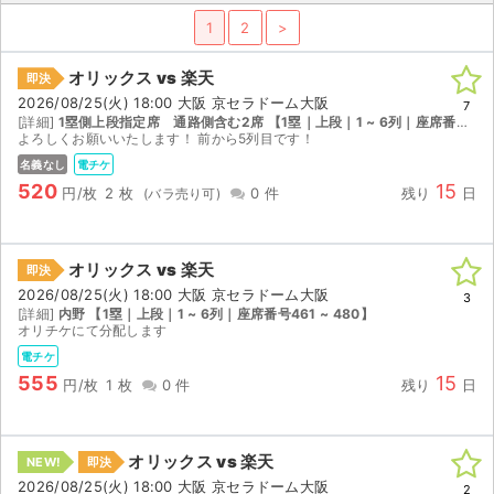
1
2
>
ライブ・コンサート（海外）
オリックス vs 楽天
即決
イベント
2026/08/25(火) 18:00 大阪 京セラドーム大阪
7
[詳細]
1塁側上段指定席 通路側含む2席 【1塁｜上段｜1 ~ 6列｜座席番号361 ~ 380】
スポーツ
よろしくお願いいたします！ 前から5列目です！
名義なし
電チケ
演劇・ミュージカル
520
15
円/枚
2 枚
0 件
残り
日
ご利用ガイド
オリックス vs 楽天
即決
ご利用ガイド
2026/08/25(火) 18:00 大阪 京セラドーム大阪
3
[詳細]
内野 【1塁｜上段｜1 ~ 6列｜座席番号461 ~ 480】
オリチケにて分配します
手数料・お支払い方法
電チケ
555
15
円/枚
1 枚
0 件
残り
日
AIに質問する
よくある質問
オリックス vs 楽天
NEW!
即決
お知らせ
2026/08/25(火) 18:00 大阪 京セラドーム大阪
2