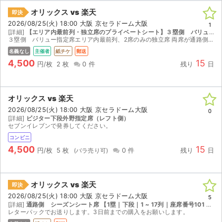
オリックス vs 楽天
即決
2026/08/25(火) 18:00 大阪 京セラドーム大阪
1
[詳細]
【エリア内最前列・独立席のプライベートシート】３塁側 バリュー指定席 D列〜N列（エリア内最前列） 301番〜382番内 通路側2連番
３塁側 バリュー指定席エリア内最前列、2席のみの独立席 両席が通路側の為、ノンストレスなご観戦かつ他人を気にすることなくプライベート空間にてお楽しみ頂けます。 一般未発売のシーズンシ...
名義なし
主催者
紙チケ
郵送
4,500
15
円/枚
2 枚
0 件
残り
日
オリックス vs 楽天
2026/08/25(火) 18:00 大阪 京セラドーム大阪
0
[詳細]
ビジター下段外野指定席（レフト側）
セブンイレブンで発券してください。
コンビニ
4,500
15
円/枚
5 枚
0 件
残り
日
オリックス vs 楽天
即決
2026/08/25(火) 18:00 大阪 京セラドーム大阪
5
[詳細]
通路側 シーズンシート席 【1塁｜下段｜1 ~ 17列｜座席番号101 ~ 120】
レターパックでお送りします。3日前までの購入をお願いします。