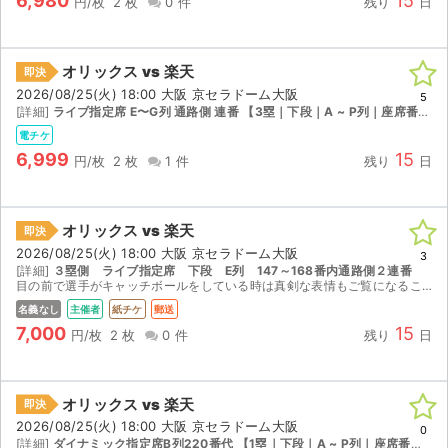
6,980
15
円/枚
2 枚
0 件
残り
日
オリックス vs 楽天
即決
2026/08/25(火) 18:00 大阪 京セラドーム大阪
5
[詳細]
ライブ指定席 E〜G列 通路側 連番 【3塁｜下段｜A ~ P列｜座席番号161 ~ 180】
電チケ
6,999
15
円/枚
2 枚
1 件
残り
日
オリックス vs 楽天
即決
2026/08/25(火) 18:00 大阪 京セラドーム大阪
3
[詳細]
３塁側 ライブ指定席 下段 E列 147～168番内通路側２連番
目の前で選手がキャッチボールをしている時は真剣な表情もご覧になることができる通路側・最前列の座席となります。３塁側ですがどちらのチームの応援もしていただけます。郵送でお送りさせていただきますので...
名義なし
主催者
紙チケ
郵送
7,000
15
円/枚
2 枚
0 件
残り
日
オリックス vs 楽天
即決
2026/08/25(火) 18:00 大阪 京セラドーム大阪
0
[詳細]
ダイナミック指定席B列220番代 【1塁｜下段｜A ~ P列｜座席番号221 ~ 240】