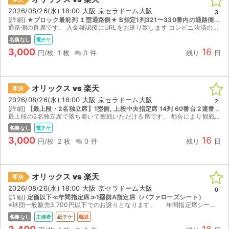
2026/08/26(水) 18:00 大阪 京セラドーム大阪
3
[詳細]
★ブロック最前列 １塁通路側★ B指定1列321〜330番内の通路側１枚 【1塁｜下段｜1 ~ 17列｜座席番号321 ~ 340】
通路側の良席です。 入金確認後にURLをお送り致します コンビニ決済の場合には3時間以内の入金可能な方でお願い致します(イタズラ入札が多い為)。 公演中止の場合にはチケジャムより全額返金されます。
名義なし
電チケ
3,000
16
円/枚
1 枚
0 件
残り
日
オリックス vs 楽天
即決
2026/08/26(水) 18:00 大阪 京セラドーム大阪
2
[詳細]
【最上段・2名独立席】1塁側, 上段中央指定席 14列 60番台 2連番 【1塁｜上段｜7 ~ 16列｜座席番号61 ~ 80】
最上段の2名独立席で落ち着いて観戦いただける席です。 都合により観戦することができなくなったため出品いたします。 【チケット受け渡し】 電子チケット（QRコード）を分配いたします。 取引連絡に...
名義なし
電チケ
3,000
16
円/枚
2 枚
0 件
残り
日
オリックス vs 楽天
即決
2026/08/26(水) 18:00 大阪 京セラドーム大阪
0
[詳細]
定価以下≪年間指定席≫1塁側A指定席（バファローズシート）
※球団一般販売3,700円以下でのお譲りとなります。 年間指定席シーズンシート【通路側】 1塁バファローズシート（A指定席の範囲）18列～23列 101番～233番までの間。 階...
名義なし
主催者
紙チケ
郵送