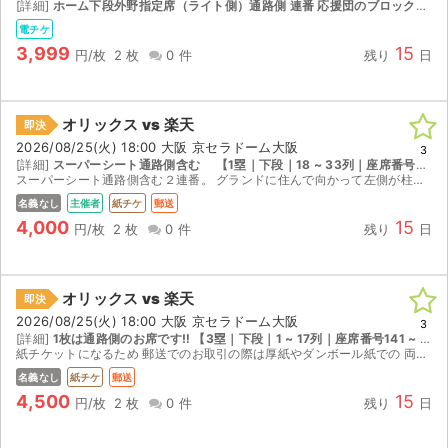
[詳細]
ホーム下段外野指定席（ライト側）通路側 連番 応援団のブロックです 【1塁｜下段｜18 ~ 33列｜座席番号561 ~ 620】
電チケ
3,999
15
円/枚
2 枚
0 件
残り
日
オリックス vs 楽天
即決
2026/08/25(火) 18:00 大阪 京セラドーム大阪
3
[詳細]
スーパーシート通路側含む 【1塁｜下段｜18 ~ 33列｜座席番号141 ~ 160】
スーパーシート通路側含む２連番。 グランドに住んで向かって左側が柱、 右側は通路になっております。 2席単独のシートになっておりますので 出入りのストレスが全くなく、 トイレ売店もすぐ近くにあり...
名義なし
主催者
紙チケ
郵送
4,000
15
円/枚
2 枚
0 件
残り
日
オリックス vs 楽天
即決
2026/08/25(火) 18:00 大阪 京セラドーム大阪
3
[詳細]
1枚は通路側のお席です‼︎ 【3塁｜下段｜1 ~ 17列｜座席番号141 ~ 160】
紙チケットになるため 郵送でのお取引の際は厚紙やダンボール紙での 両面補強をしてからopp袋に入れて クッション封筒に入れて梱包いたします。 簡易書留にて発送させていただきます。 発送後追跡番号...
名義なし
紙チケ
郵送
4,500
15
円/枚
2 枚
0 件
残り
日