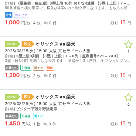
[詳細]
《通路側・独立席》3塁上段 10列 おとな4連番 【3塁｜上段｜7 ~ 16列｜座席番号281 ~ 300】
59番通路の横の座席で、横並び4席のみの独立席になります。もちろん通路に面しています。コンビニ発券用番号をお伝えします。未発券のため、バラ売りは不可でお願いいたします。中止の場合は、9割の金額を...
男性
コンビニ
1,000
15
円/枚
4 枚
0 件
残り
日
オリックス vs 楽天
NEW!
即決
2026/08/25(火) 18:00 大阪 京セラドーム大阪
1
[詳細]
3塁上段3列目 【3塁｜上段｜1 ~ 6列｜座席番号221 ~ 240】
3塁上段3列目 見晴らしは最高です！ 通路から3.4席目。 セブンイレブンの発券番号を 取引メッセージに、 添付致します。 郵送をご希望の方は こちらで発券し 特定記録郵便にて発送致しま...
名義なし
主催者
紙チケ
郵送
1,200
15
円/枚
2 枚
0 件
残り
日
オリックス vs 楽天
NEW!
即決
2026/08/25(火) 18:00 大阪 京セラドーム大阪
0
[詳細]
ビジター下段外野指定席
サイト情報
名義なし
主催者
電チケ
1,450
15
円/枚
1 枚
0 件
残り
日
チケットジャム運営会社