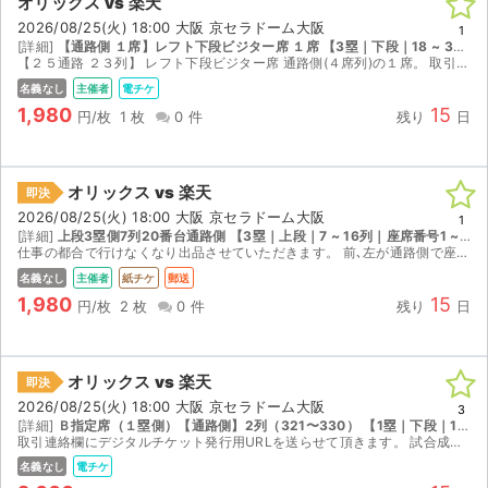
オリックス vs 楽天
2026/08/25(火) 18:00 大阪 京セラドーム大阪
1
[詳細]
【通路側 １席】レフト下段ビジター席 １席 【3塁｜下段｜18 ~ 33列｜座席番号501 ~ 560】
【２５通路 ２３列】 レフト下段ビジター席 通路側(４席列)の１席。 取引連絡にデジタルチケットのURLを送ります。
名義なし
主催者
電チケ
1,980
15
円/枚
1 枚
0 件
残り
日
オリックス vs 楽天
即決
2026/08/25(火) 18:00 大阪 京セラドーム大阪
1
[詳細]
上段3塁側7列20番台通路側 【3塁｜上段｜7 ~ 16列｜座席番号1 ~ 27】
仕事の都合で行けなくなり出品させていただきます。 前､左が通路側で座席の後ろに荷物が置けます。 下段席18列と上段席1列は、ほぼ同じ位置で､この座席はバックネット裏やや左7列目で、バッターボック...
名義なし
主催者
紙チケ
郵送
1,980
15
円/枚
2 枚
0 件
残り
日
オリックス vs 楽天
即決
2026/08/25(火) 18:00 大阪 京セラドーム大阪
3
[詳細]
Ｂ指定席（１塁側）【通路側】2列（321〜330） 【1塁｜下段｜1 ~ 17列｜座席番号321 ~ 340】
取引連絡欄にデジタルチケット発行用URLを送らせて頂きます。 試合成立後以降に、受け取り通知連絡お願い致します。
名義なし
電チケ