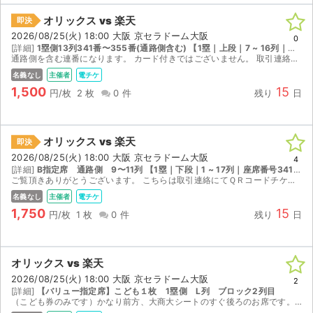
チケットジャム利用規約
オリックス vs 楽天
即決
プライバシーポリシー
2026/08/25(火) 18:00 大阪 京セラドーム大阪
0
[詳細]
1塁側13列341番〜355番(通路側含む) 【1塁｜上段｜7 ~ 16列｜座席番号341 ~ 360】
通路側を含む連番になります。 カード付きではございません。 取引連絡よりチケットのURLを送付いたします。
特定商取引法に基づく表記
名義なし
主催者
電チケ
1,500
15
円/枚
2 枚
0 件
残り
日
公演登録依頼
不正転売禁止法について
オリックス vs 楽天
即決
チケットジャムの取り組み
2026/08/25(火) 18:00 大阪 京セラドーム大阪
4
[詳細]
B指定席 通路側 9〜11列 【1塁｜下段｜1 ~ 17列｜座席番号341 ~ 360】
ご覧頂きありがとうございます。 こちらは取引連絡にてＱＲコードチケットのURLのお渡しになります。 当日直接ゲートで係員の指示に従ってかざしてご入場願います。 ご質問等の多い内容を...
音楽情報
名義なし
主催者
電チケ
1,750
15
円/枚
1 枚
0 件
残り
日
オリックス vs 楽天
2026/08/25(火) 18:00 大阪 京セラドーム大阪
2
[詳細]
【バリュー指定席】こども１枚 1塁側 L列 ブロック2列目
（こども券のみです）かなり前方、大商大シートのすぐ後ろのお席です。取引連絡にURLリンクを添付致します。