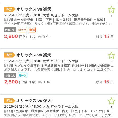
オリックス vs 楽天
即決
2026/08/25(火) 18:00 大阪 京セラドーム大阪
1
[詳細]
ホーム外野側 【1塁｜下段｜18 ~ 33列｜座席番号561 ~ 620】
ライト外野応援席(オリックス側) 応援団がほぼ目の前です。 郵送でチケットをお送り致します。 取引確定後のキャンセルはお受けできません。 迅速で丁寧な対応を心がけておりますので、よろしくお願...
名義なし
紙チケ
郵送
2,800
15
円/枚
1 枚
0 件
残り
日
オリックス vs 楽天
即決
2026/08/25(火) 18:00 大阪 京セラドーム大阪
4
[詳細]
★ブロック最前列 １塁通路側★ B指定1列341〜350番内の通路側１枚 【1塁｜下段｜1 ~ 17列｜座席番号341 ~ 360】
通路側の良席です。 入金確認後にURLをお送り致します コンビニ決済の場合には3時間以内の入金可能な方でお願い致します(イタズラ入札が多い為)。 公演中止の場合にはチケジャムより全額返金されます。
名義なし
電チケ
2,800
15
円/枚
1 枚
0 件
残り
日
オリックス vs 楽天
即決
2026/08/25(火) 18:00 大阪 京セラドーム大阪
4
[詳細]
1塁側A席 通路側から3席連番 内野 【1塁｜下段｜1 ~ 17列｜座席番号261 ~ 280】
通路側から3席連番です。チケット受け渡し レターパックでお送りします。 【試合中止時の対応】 試合が中止となった場合は、チケジャム上での取引キャンセルにより全額返金いたします。 受取連絡は、試合...