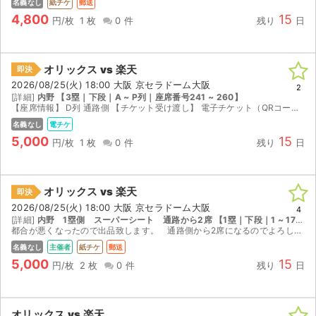
名義なし
紙チケ
郵送
4,800
15
円/枚
1 枚
0 件
残り
日
オリックス vs 楽天
即決
2026/08/25(火) 18:00 大阪 京セラドーム大阪
2
[詳細]
内野 【3塁｜下段｜A ~ P列｜座席番号241 ~ 260】
【座席情報】 D列 通路側 【チケット受け渡し】 電子チケット（QRコード）を分配いたします。 【試合中止時の対応】 試合が中止となった場合は、チケジャム上での取引キャンセルにより全額返金い...
名義なし
電チケ
5,000
15
円/枚
1 枚
0 件
残り
日
オリックス vs 楽天
即決
2026/08/25(火) 18:00 大阪 京セラドーム大阪
4
[詳細]
内野 1塁側 スーパーシート 通路から2席 【1塁｜下段｜1 ~ 17列｜座席番号101 ~ 120】
都合が悪くなったので出品致します。 通路側から2席になるのでよろしくお願いします。
名義なし
主催者
紙チケ
郵送
5,000
15
円/枚
2 枚
0 件
残り
日
オリックス vs 楽天