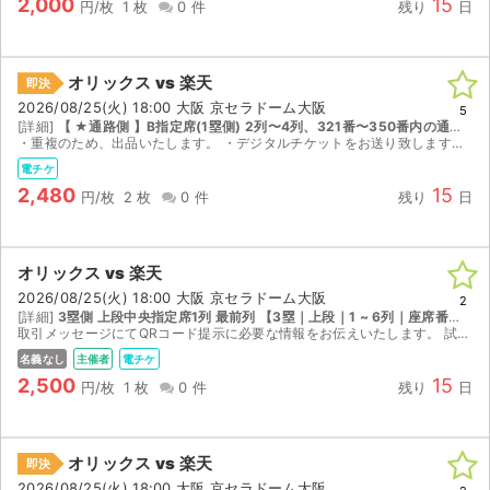
2,000
15
円/枚
1 枚
0 件
残り
日
オリックス vs 楽天
即決
2026/08/25(火) 18:00 大阪 京セラドーム大阪
5
[詳細]
【 ★通路側 】B指定席(1塁側) 2列〜4列、321番〜350番内の通路側からの2連番。
・重複のため、出品いたします。 ・デジタルチケットをお送り致します。 ・公演開催となれば、いかなる状況であっても当方からの返金等は一切ございません。 ・不測の事態により、公演自体が開催され...
電チケ
2,480
15
円/枚
2 枚
0 件
残り
日
オリックス vs 楽天
2026/08/25(火) 18:00 大阪 京セラドーム大阪
2
[詳細]
3塁側 上段中央指定席1列 最前列 【3塁｜上段｜1 ~ 6列｜座席番号1 ~ 20】
取引メッセージにてQRコード提示に必要な情報をお伝えいたします。 試合中止の場合のみ、手数料を差し引いた金額を返金いたします。試合中止以外はいかなる場合も返金できかねます。必ず受取通知をお願い...
名義なし
主催者
電チケ
2,500
15
円/枚
1 枚
0 件
残り
日
オリックス vs 楽天
即決
2026/08/25(火) 18:00 大阪 京セラドーム大阪