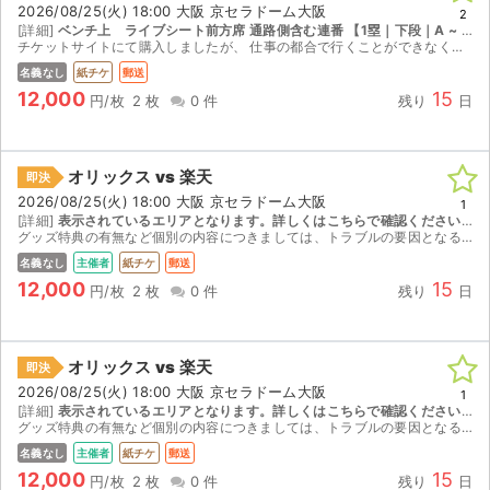
2026/08/25(火) 18:00 大阪 京セラドーム大阪
2
[詳細]
ベンチ上 ライブシート前方席 通路側含む連番 【1塁｜下段｜A ~ P列｜座席番号101 ~ 120】
チケットサイトにて購入しましたが、 仕事の都合で行くことができなくなりましたので出品させていただきます。 ベンチ上の前方席(最前列ではありません) 左が通路の前方席ですので、カメラ撮影にも適して...
名義なし
紙チケ
郵送
12,000
15
円/枚
2 枚
0 件
残り
日
オリックス vs 楽天
即決
2026/08/25(火) 18:00 大阪 京セラドーム大阪
1
[詳細]
表示されているエリアとなります。詳しくはこちらで確認ください→https://www.kyoceradome-osaka.jp/seat/pdf/kyoceradome_seat.pdf 【1塁｜下段｜A ~ P列｜座席番号61 ~ 80】
グッズ特典の有無など個別の内容につきましては、トラブルの要因となるためお答えを控えさせていただいております。お手数ですが、チケット情報をご確認のうえ、球団公式ホームページにてご自身でご確認くださ...
名義なし
主催者
紙チケ
郵送
12,000
15
円/枚
2 枚
0 件
残り
日
オリックス vs 楽天
即決
2026/08/25(火) 18:00 大阪 京セラドーム大阪
1
[詳細]
表示されているエリアとなります。詳しくはこちらで確認ください→https://www.kyoceradome-osaka.jp/seat/pdf/kyoceradome_seat.pdf 【1塁｜下段｜A ~ P列｜座席番号61 ~ 80】
グッズ特典の有無など個別の内容につきましては、トラブルの要因となるためお答えを控えさせていただいております。お手数ですが、チケット情報をご確認のうえ、球団公式ホームページにてご自身でご確認くださ...
名義なし
主催者
紙チケ
郵送
12,000
15
円/枚
2 枚
0 件
残り
日