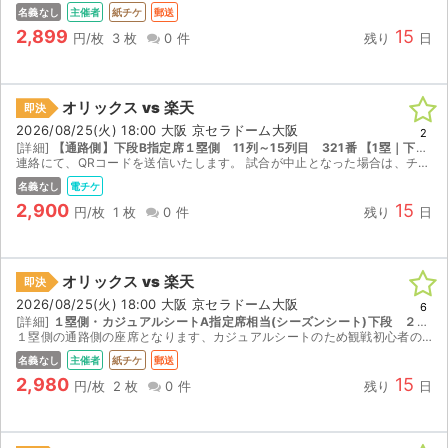
名義なし
主催者
紙チケ
郵送
2,899
15
円/枚
3 枚
0 件
残り
日
オリックス vs 楽天
即決
2026/08/25(火) 18:00 大阪 京セラドーム大阪
2
[詳細]
【通路側】下段B指定席１塁側 11列～15列目 321番 【1塁｜下段｜1 ~ 17列｜座席番号321 ~ 340】
連絡にて、QRコードを送信いたします。 試合が中止となった場合は、チケジャム上での取引キャンセルにより返金いたします。 受取連絡は、試合が開催された場合のみお願いいたします。 迅速で丁寧な...
名義なし
電チケ
2,900
15
円/枚
1 枚
0 件
残り
日
オリックス vs 楽天
即決
2026/08/25(火) 18:00 大阪 京セラドーム大阪
6
[詳細]
１塁側・カジュアルシートA指定席相当(シーズンシート)下段 ２～５列内、２２１～２５０番内通路側２連番
１塁側の通路側の座席となります、カジュアルシートのため観戦初心者の方も良く観戦に来られる方も気軽にくつろいで観戦いただけます。郵送させていただきますのでお早めに御落札をお願いいたします。
名義なし
主催者
紙チケ
郵送
2,980
15
円/枚
2 枚
0 件
残り
日