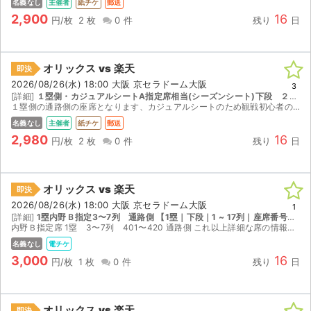
名義なし
主催者
紙チケ
郵送
2,900
16
円/枚
2 枚
0 件
残り
日
オリックス vs 楽天
即決
2026/08/26(水) 18:00 大阪 京セラドーム大阪
3
[詳細]
１塁側・カジュアルシートA指定席相当(シーズンシート)下段 ２～５列内、２２１～２５０番内通路側２連番
１塁側の通路側の座席となります、カジュアルシートのため観戦初心者の方も良く観戦に来られる方も気軽にくつろいで観戦いただけます。郵送させていただきますのでお早めに御落札をお願いいたします。
名義なし
主催者
紙チケ
郵送
2,980
16
円/枚
2 枚
0 件
残り
日
オリックス vs 楽天
即決
2026/08/26(水) 18:00 大阪 京セラドーム大阪
1
[詳細]
1塁内野Ｂ指定3〜7列 通路側 【1塁｜下段｜1 ~ 17列｜座席番号401 ~ 420】
内野Ｂ指定席 1塁 3〜7列 401〜420 通路側 これ以上詳細な席の情報はお出しできません。 ご購入後、取引連絡にＱＲコード発券用のURLを記載します。 受取評価は試合成立後でお願いします...
名義なし
電チケ
3,000
16
円/枚
1 枚
0 件
残り
日
オリックス vs 楽天
即決