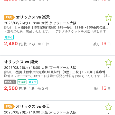
オリックス vs 楽天
即決
2026/08/26(水) 18:00 大阪 京セラドーム大阪
5
[詳細]
【 ★通路側 】B指定席(1塁側) 2列〜4列、321番〜350番内の通路側からの2連番。
・重複のため、出品いたします。 ・デジタルチケットをお送り致します。 ・公演開催となれば、いかなる状況であっても当方からの返金等は一切ございません。 ・不測の事態により、公演自体が開催され...
電チケ
2,480
16
円/枚
2 枚
0 件
残り
日
オリックス vs 楽天
2026/08/26(水) 18:00 大阪 京セラドーム大阪
1
[詳細]
3塁側 上段中央指定席1列 最前列 【3塁｜上段｜1 ~ 6列｜座席番号1 ~ 20】
取引メッセージにてQRコード提示に必要な情報をお伝えいたします。 試合中止の場合のみ、手数料を差し引いた金額を返金いたします。試合中止以外はいかなる場合も返金できかねます。必ず受取通知をお願い...
名義なし
主催者
電チケ
2,500
16
円/枚
1 枚
0 件
残り
日
オリックス vs 楽天
即決
2026/08/26(水) 18:00 大阪 京セラドーム大阪
2