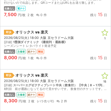
行けないので出品します。QRコードまたはURLをお送り致します。
名義なし
電チケ
7,500
15
円/枚
2 枚
0 件
残り
日
オリックス vs 楽天
即決
2026/08/25(火) 18:00 大阪 京セラドーム大阪
1
[詳細]
1塁側ダイナミック 《最前列・通路横》
シーズンシート レタパライト発送予定
名義なし
主催者
紙チケ
郵送
8,000
15
円/枚
1 枚
0 件
残り
日
オリックス vs 楽天
即決
2026/08/25(火) 18:00 大阪 京セラドーム大阪
15
[詳細]
スーパーエグゼクティブシート中央（飲食付） 【中央｜8 ~ 17列｜座席番号81 ~ 100】
8列目 前が通路になってるので見やすいです。 飲食付のチケットです。 ビュッフェ食べ放題、ソフトドリンク飲み放題、 通路側の席はありません。
名義なし
主催者
紙チケ
郵送
8,300
15
円/枚
2 枚
2 件
残り
日