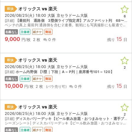
オリックス vs 楽天
即決
2026/08/25(火) 18:00 大阪 京セラドーム大阪
6
[詳細]
【最前列 通路側 3塁側ライブ指定席】アルファベット列 68〜108番
ベンチの真上 最前列 通路側を含む２連番。観戦にも写真撮影にも最適です。 バラ売り不可。値下げ交渉は対応いたしません。 万が一試合中止の場合は、チケットを1週間以内に返送していただけれ...
名義なし
主催者
紙チケ
郵送
9,000
15
円/枚
2 枚
0 件
残り
日
オリックス vs 楽天
即決
2026/08/25(火) 18:00 大阪 京セラドーム大阪
2
[詳細]
ホーム内野側 【1塁｜下段｜A ~ P列｜座席番号101 ~ 120】
名義なし
主催者
紙チケ
郵送
10,000
15
円/枚
2 枚
0 件
残り
日
オリックス vs 楽天
即決
2026/08/25(火) 18:00 大阪 京セラドーム大阪
2
[詳細]
ディスカバリーデッキ【ビール飲み放題・おつまみセット・選手プロデュースメニューの提供】
シーズンシート| ディスカバリーデッキ【ビール飲み放題・おつまみセット・選手プロデュースメニューの提供】
名義なし
主催者
紙チケ
郵送