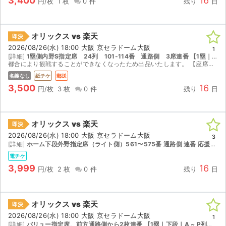
3,400
16
円/枚
1 枚
0 件
残り
日
オリックス vs 楽天
即決
2026/08/26(水) 18:00 大阪 京セラドーム大阪
1
[詳細]
1塁側内野S指定席 24列 101-114番 通路側 3席連番 【1塁｜下段｜18 ~ 33列｜座席番号121 ~ 140】
都合により観戦することができなくなったため出品いたします。 【座席情報】 1塁側 内野S指定席（通路側） 通路脇3席独立シートです。見やすく出入りもしやすいお席です。 【チケット受け渡し】 ...
名義なし
紙チケ
郵送
3,500
16
円/枚
3 枚
0 件
残り
日
オリックス vs 楽天
即決
2026/08/26(水) 18:00 大阪 京セラドーム大阪
3
[詳細]
ホーム下段外野指定席（ライト側）561〜575番 通路側 連番 応援団のブロックです 【1塁｜下段｜18 ~ 33列｜座席番号561 ~ 620】
電チケ
3,999
16
円/枚
2 枚
0 件
残り
日
オリックス vs 楽天
即決
2026/08/26(水) 18:00 大阪 京セラドーム大阪
1
[詳細]
バリュー指定席、前方通路側から2枚連番 【1塁｜下段｜A ~ P列｜座席番号321 ~ 340】