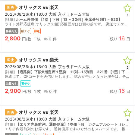
オリックス vs 楽天
即決
2026/08/26(水) 18:00 大阪 京セラドーム大阪
1
[詳細]
ホーム外野側 【1塁｜下段｜18 ~ 33列｜座席番号561 ~ 620】
ライト外野応援席(オリックス側) 応援団がほぼ目の前です。 郵送でチケットをお送り致します。 取引確定後のキャンセルはお受けできません。 迅速で丁寧な対応を心がけておりますので、よろしくお願...
名義なし
紙チケ
郵送
2,800
16
円/枚
1 枚
0 件
残り
日
オリックス vs 楽天
即決
2026/08/26(水) 18:00 大阪 京セラドーム大阪
2
[詳細]
【通路側】下段B指定席１塁側 11列～15列目 321番 【1塁｜下段｜1 ~ 17列｜座席番号321 ~ 340】
連絡にて、QRコードを送信いたします。 試合が中止となった場合は、チケジャム上での取引キャンセルにより返金いたします。 受取連絡は、試合が開催された場合のみお願いいたします。 迅速で丁寧な...
名義なし
電チケ
2,900
16
円/枚
1 枚
0 件
残り
日
オリックス vs 楽天
即決
2026/08/26(水) 18:00 大阪 京セラドーム大阪
4
[詳細]
【エリア内最前列、通路側席】1塁側下段 カジュアルシート（シーズンシート•A指定相当〕席番221番〜250番 通路側２連番
エリア内最前列のお席です。 通路側席ですので外出もスムーズです。 推しの選手のタオルを掲げた応援に最適です。 内野手の守備のスピード感を味わっていただけます。 バラ売りは、しかねます。チケッ...