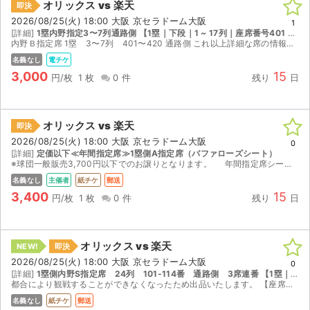
オリックス vs 楽天
即決
2026/08/25(火) 18:00 大阪 京セラドーム大阪
1
[詳細]
1塁内野指定3〜7列通路側 【1塁｜下段｜1 ~ 17列｜座席番号401 ~ 420】
内野Ｂ指定席 1塁 3〜7列 401〜420 通路側 これ以上詳細な席の情報はお出しできません。 ご購入後、取引連絡にＱＲコード発券用のURLを記載します。 受取評価は試合成立後でお願いします...
名義なし
電チケ
3,000
15
円/枚
1 枚
0 件
残り
日
オリックス vs 楽天
即決
2026/08/25(火) 18:00 大阪 京セラドーム大阪
0
[詳細]
定価以下≪年間指定席≫1塁側A指定席（バファローズシート）
※球団一般販売3,700円以下でのお譲りとなります。 年間指定席シーズンシート【通路側】 1塁バファローズシート（A指定席の範囲）18列～23列 101番～233番までの間。 階...
名義なし
主催者
紙チケ
郵送
3,400
15
円/枚
1 枚
0 件
残り
日
オリックス vs 楽天
NEW!
即決
2026/08/25(火) 18:00 大阪 京セラドーム大阪
0
[詳細]
1塁側内野S指定席 24列 101-114番 通路側 3席連番 【1塁｜下段｜18 ~ 33列｜座席番号101 ~ 120】
都合により観戦することができなくなったため出品いたします。 【座席情報】 1塁側 内野S指定席（通路側） 通路脇3席独立シートです。見やすく出入りもしやすいお席です。 【チケット受け渡し】 ...
名義なし
紙チケ
郵送