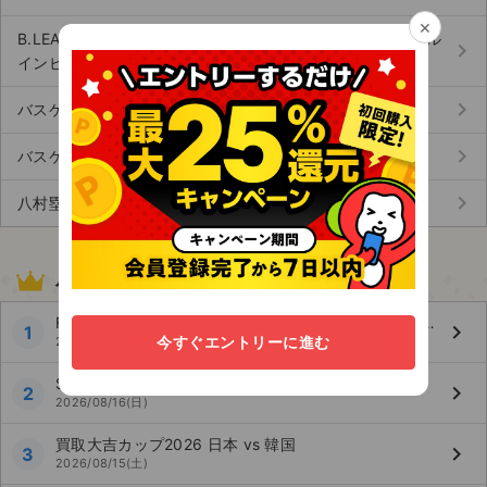
×
B.LEAGUE GLOBAL INVITATIONAL（ビーリーググローバル
keyboard_arrow_right
インビテーショナル） (1)
keyboard_arrow_right
バスケットボール男子国際試合 (22)
keyboard_arrow_right
バスケットボール女子日本代表国際強化試合 (4)
keyboard_arrow_right
八村塁 (3)
バスケットボール人気試合ランキング
FIBAバスケットボールワールドカップ2027アジア地区予選 Window4
keyboard_arrow_right
1
今すぐエントリーに進む
2026/08/31(月)
SoftBank CUP 2026 日本 vs 韓国
keyboard_arrow_right
2
2026/08/16(日)
買取大吉カップ2026 日本 vs 韓国
keyboard_arrow_right
3
2026/08/15(土)