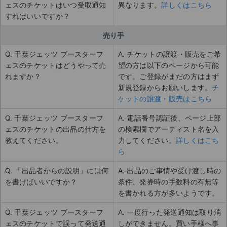
ェスのチケットはいつ受取通知
異なります。
詳しくはこちら
すればいいですか？
売り手
Q. 千葉ジェッツ ブースターフ
A. チケットの譲渡・販売をご希
ェスのチケットはどうやって売
望の方は以下のページから可能
れますか？
です。ご登録がまだの方はまず
新規登録からお願いします。
チ
ケットの譲渡・販売はこちら
Q. 千葉ジェッツ ブースターフ
A. 電話番号認証後、ページ上部
ェスのチケットの出品の仕方を
の検索欄でアーティスト名を入
教えてください。
力してください。
詳しくはこち
ら
Q. 「出品者からの説明」には何
A. 出品のご事情や受け渡し時の
を書けばいいですか？
条件、発券時の手数料の有無等
を書かれる方が多いようです。
Q. 千葉ジェッツ ブースターフ
A. 一度行った発送通知は取り消
ェスのチケットで誤って発送通
しができません。買い手様へ事