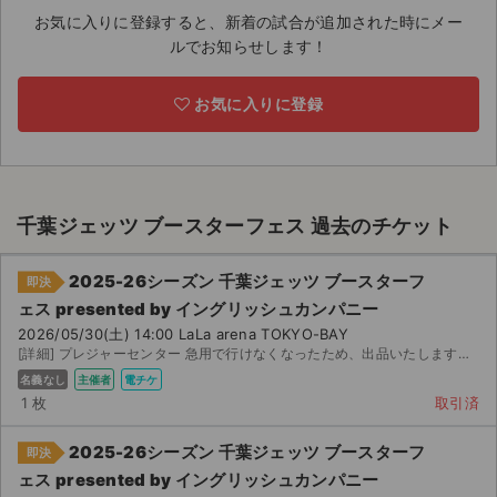
お気に入りに登録すると、新着の試合が追加された時にメー
ライブ・コンサート（海外）
ルでお知らせします！
イベント
お気に入りに登録
スポーツ
演劇・ミュージカル
千葉ジェッツ ブースターフェス 過去のチケット
ご利用ガイド
2025-26シーズン 千葉ジェッツ ブースターフ
即決
ご利用ガイド
ェス presented by イングリッシュカンパニー
2026/05/30(土) 14:00 LaLa arena TOKYO-BAY
手数料・お支払い方法
[詳細] プレジャーセンター 急用で行けなくなったため、出品いたします。 よろしくお願いします。
名義なし
主催者
電チケ
AIに質問する
1 枚
取引済
よくある質問
2025-26シーズン 千葉ジェッツ ブースターフ
即決
ェス presented by イングリッシュカンパニー
お知らせ