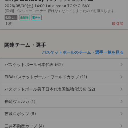
チケットジャム利用規約
2026/05/30(土) 14:00 LaLa arena TOKYO-BAY
[詳細] プレジャーコーナー 行けなくなってしまったのでお譲りします。
プライバシーポリシー
名義なし
主催者
電チケ
1 枚
取引済
特定商取引法に基づく表記
公演登録依頼
関連チーム・選手
不正転売禁止法について
バスケットボールのチーム・選手一覧を見る
チケットジャムの取り組み
keyboard_arrow_right
バスケットボール日本代表 (62)
音楽情報
keyboard_arrow_right
FIBAバスケットボール・ワールドカップ (11)
keyboard_arrow_right
バスケットボール男子日本代表国際強化試合 (22)
keyboard_arrow_right
長崎ヴェルカ (1)
keyboard_arrow_right
茨城ロボッツ (6)
keyboard_arrow_right
三井不動産カップ (4)