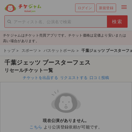
menu
ログイン
新規登録
person_add
exit_to_app
新規会員登録
ログイン
チケジャムはチケット売買アプリです。チケット価格は定価より安いまたは
チケットを探す
高い場合があります。
新着チケット
トップ
>
スポーツ
>
バスケットボール
>
千葉ジェッツ ブースターフ
千葉ジェッツ ブースターフェス
値下げしたチケット
リセールチケット一覧
都道府県からチケットを探す
チケットを出品する
リクエストする
口コミ投稿
もうすぐ開催のチケット
チケットのリクエスト一覧
取扱チケット
現在公演がありません。
こちら
より公演登録依頼が可能です。
ライブ・コンサート（国内）