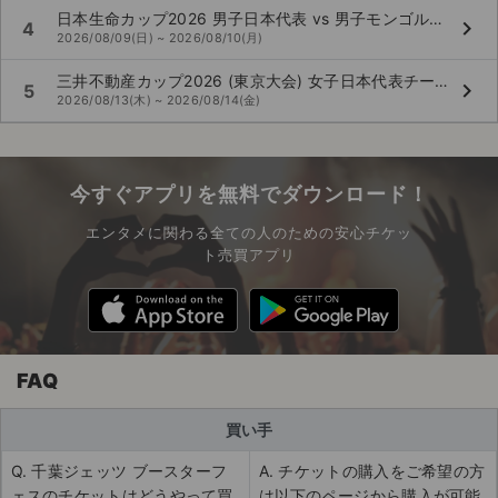
日本生命カップ2026 男子日本代表 vs 男子モンゴル代表
keyboard_arrow_right
4
2026/08/09(日) ~ 2026/08/10(月)
三井不動産カップ2026 (東京大会) 女子日本代表チーム vs 女子韓国代表チーム
keyboard_arrow_right
5
2026/08/13(木) ~ 2026/08/14(金)
今すぐアプリを無料でダウンロード！
エンタメに関わる全ての人のための安心チケッ
ト売買アプリ
FAQ
買い手
Q. 千葉ジェッツ ブースターフ
A. チケットの購入をご希望の方
ェスのチケットはどうやって買
は以下のページから購入が可能