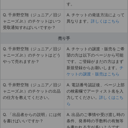
す。
Q. 千井野空翔（ジュニア／旧ジ
A. チケットの発送方法によって
ャニーズJr.）のチケットはいつ
異なります。
詳しくはこちら
受取通知すればいいですか？
売り手
Q. 千井野空翔（ジュニア／旧ジ
A. チケットの譲渡・販売をご希
ャニーズJr.）のチケットはどう
望の方は以下のページから可能
やって売れますか？
です。ご登録がまだの方はまず
新規登録からお願いします。
チ
ケットの譲渡・販売はこちら
Q. 千井野空翔（ジュニア／旧ジ
A. 電話番号認証後、ページ上部
ャニーズJr.）のチケットの出品
の検索欄でアーティスト名を入
の仕方を教えてください。
力してください。
詳しくはこち
ら
Q. 「出品者からの説明」には何
A. 出品のご事情や受け渡し時の
を書けばいいですか？
条件、発券時の手数料の有無等
を書かれる方が多いようです。