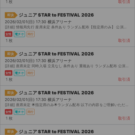
1 枚
取引済
ジュニア STAR to FESTIVAL 2026
即決
2026/02/01(日) 17:30 横浜アリーナ
[詳細] 情報局先行 座席未定 条件あり ランダム配布【指定席のみ】 公演当日は開場時間の 分前に集合...
女性
電チケ
同行
1 枚
取引済
ジュニア STAR to FESTIVAL 2026
即決
2026/02/01(日) 17:30 横浜アリーナ
[詳細] 座席未定 同時入場 立見なし 条件あり 重複あり ランダム配布 公演当日、開場 分前に...
女性
電チケ
同行
1 枚
取引済
ジュニア STAR to FESTIVAL 2026
即決
2026/02/01(日) 17:30 横浜アリーナ
[詳細] 座席未定 🌟指定席のみ🌟ランダム配布 以下の内容をご理解いただける方でお願いします。 ・当日...
女性
電チケ
同行
1 枚
取引済
ジュニア STAR to FESTIVAL 2026
即決