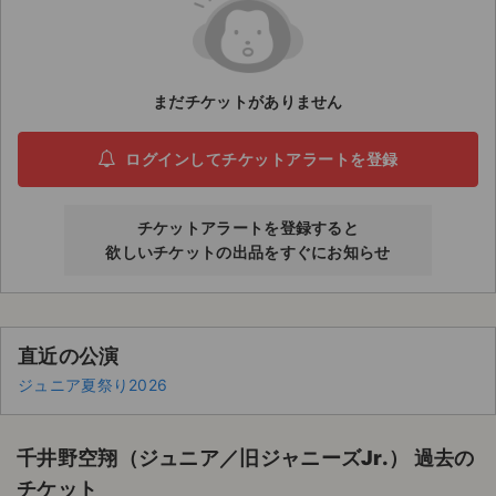
ライブ・コンサート（海外）
イベント
まだチケットがありません
スポーツ
ログインしてチケットアラートを登録
演劇・ミュージカル
チケットアラートを登録すると
ご利用ガイド
欲しいチケットの出品をすぐにお知らせ
ご利用ガイド
手数料・お支払い方法
直近の公演
ジュニア夏祭り2026
AIに質問する
よくある質問
千井野空翔（ジュニア／旧ジャニーズJr.） 過去の
お知らせ
チケット