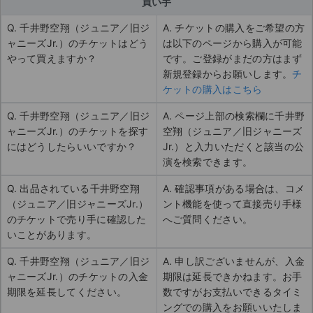
買い手
Q. 千井野空翔（ジュニア／旧ジ
A. チケットの購入をご希望の方
ャニーズJr.）のチケットはどう
は以下のページから購入が可能
やって買えますか？
です。ご登録がまだの方はまず
新規登録からお願いします。
チ
ケットの購入はこちら
Q. 千井野空翔（ジュニア／旧ジ
A. ページ上部の検索欄に千井野
ャニーズJr.）のチケットを探す
空翔（ジュニア／旧ジャニーズ
にはどうしたらいいですか？
Jr.）と入力いただくと該当の公
演を検索できます。
Q. 出品されている千井野空翔
A. 確認事項がある場合は、コメ
（ジュニア／旧ジャニーズJr.）
ント機能を使って直接売り手様
のチケットで売り手に確認した
へご質問ください。
いことがあります。
Q. 千井野空翔（ジュニア／旧ジ
A. 申し訳ございませんが、入金
ャニーズJr.）のチケットの入金
期限は延長できかねます。お手
期限を延長してください。
数ですがお支払いできるタイミ
ングでの購入をお願いいたしま