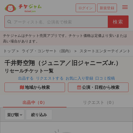
menu
ログイン
新規登録
person_add
exit_to_app
新規会員登録
ログイン
チケジャムはチケット売買アプリです。チケット価格は定価より安いまたは
チケットを探す
高い場合があります。
新着チケット
トップ
>
ライブ・コンサート（国内）
>
スタートエンターテイメント
千井野空翔（ジュニア／旧ジャニーズJr.）
値下げしたチケット
リセールチケット一覧
都道府県からチケットを探す
出品する
リクエストする
お気に入り登録
口コミ投稿
地域から検索
公演・日程から検索
もうすぐ開催のチケット
チケットのリクエスト一覧
出品中（0）
リクエスト（0）
並び順
絞り込み
取扱チケット
ライブ・コンサート（国内）