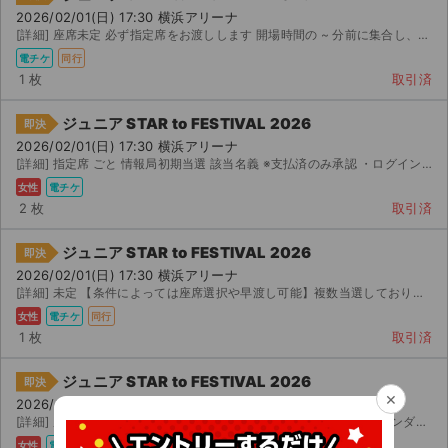
2026/02/01(日) 17:30 横浜アリーナ
[詳細] 座席未定 必ず指定席をお渡しします 開場時間の ~ 分前に集合し、同時入場後、こちらで座席...
電チケ
同行
1 枚
取引済
ジュニア STAR to FESTIVAL 2026
即決
2026/02/01(日) 17:30 横浜アリーナ
[詳細] 指定席 ごと 情報局初期当選 該当名義 ※支払済のみ承認 ・ログイン情報をお伝えします ...
女性
電チケ
2 枚
取引済
ジュニア STAR to FESTIVAL 2026
即決
2026/02/01(日) 17:30 横浜アリーナ
[詳細] 未定 【条件によっては座席選択や早渡し可能】複数当選しております。当方が座席を選択した後、残っ...
女性
電チケ
同行
1 枚
取引済
ジュニア STAR to FESTIVAL 2026
即決
×
2026/02/01(日) 17:30 横浜アリーナ
[詳細] 座席未定 条件あり指定席のみランダム配布。 番手ではなくランダム配布なので購入者様はお席をお選...
女性
電チケ
同行