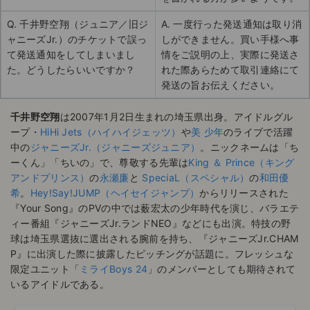
Q. 千井野空翔（ジュニア／旧ジ
A. 一度行った発送通知は取り消
ャニーズJr.）のチケットで誤っ
しができません。買い手様へ事
て発送通知をしてしまいまし
情をご説明の上、実際に発送さ
た。どうしたらいいですか？
れた際あらためて取引連絡にて
発送の旨お伝えください。
千井野空翔
は2007年1月2日生まれの埼玉県出身。アイドルグル
ープ・
HiHi Jets（ハイハイジェッツ）
や
美 少年
のライブで活躍
中の
ジャニーズJr.（ジャニーズジュニア）
。ニックネームは「ち
ーくん」「ちいの」で、尊敬する先輩は
King ＆ Prince（キング
アンドプリンス）
の
永瀬廉
と
SpeciaL（スペシャル）
の
和田優
希
。
Hey!Say!JUMP（ヘイセイジャンプ）
からリリースされた
『Your Song』のPVの中では薮宏太の少年時代を演じ、バラエテ
ィー番組『ジャニーズJr.ランドNEO』などにも出演。特技の野
球は埼玉県選抜に選出される腕前を持ち、『ジャニーズJr.CHAM
P』に出演した際に披露したピッチングが話題に。フレッシュな
限定ユニット「
ミライBoys 24
」のメンバーとしても期待されて
いるアイドルである。