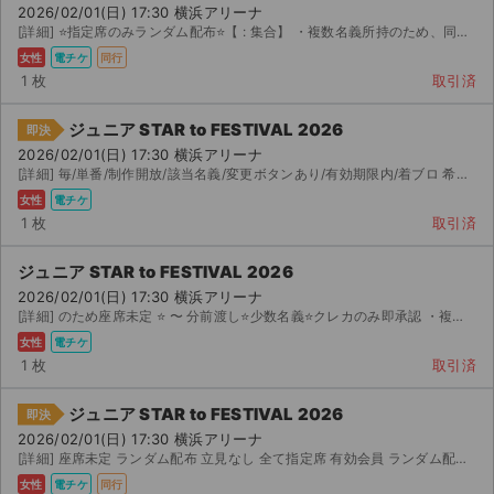
2026/02/01(日) 17:30 横浜アリーナ
[詳細] ⭐️指定席のみランダム配布⭐️【 : 集合】 ・複数名義所持のため、同時入場後チケットを全...
女性
電チケ
同行
1 枚
取引済
ジュニア STAR to FESTIVAL 2026
即決
2026/02/01(日) 17:30 横浜アリーナ
[詳細] 毎/単番/制作開放/該当名義/変更ボタンあり/有効期限内/着ブロ 希望なし/下 桁提示可能...
女性
電チケ
1 枚
取引済
ジュニア STAR to FESTIVAL 2026
2026/02/01(日) 17:30 横浜アリーナ
[詳細] のため座席未定 ⭐️ 〜 分前渡し⭐️少数名義⭐️クレカのみ即承認 ・複数名義ランダム...
女性
電チケ
1 枚
取引済
ジュニア STAR to FESTIVAL 2026
即決
2026/02/01(日) 17:30 横浜アリーナ
[詳細] 座席未定 ランダム配布 立見なし 全て指定席 有効会員 ランダム配布をご理解している方のみご...
女性
電チケ
同行