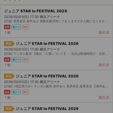
ジュニア STAR to FESTIVAL 2026
2026/02/01(日) 17:30 横浜アリーナ
[詳細] 座席未定 条件あり 複数名義所持しておりますが少人数になります。ご購入様はお座席を選択すること...
女性
電チケ
同行
1 枚
取引済
ジュニア STAR to FESTIVAL 2026
即決
2026/02/01(日) 17:30 横浜アリーナ
[詳細] ランダム配布 【集合・入場について】 ・当日は開場時間の - 分前を目安に、会場付近の指定...
女性
電チケ
同行
1 枚
取引済
ジュニア STAR to FESTIVAL 2026
即決
2026/02/01(日) 17:30 横浜アリーナ
[詳細] ⭐️指定席のみ⭐️ ランダム配布 条件あり 座席未定 座席未定 【条件あり 複数名義所持 ラン...
サイト情報
女性
電チケ
同行
1 枚
取引済
チケットジャム運営会社
ジュニア STAR to FESTIVAL 2026
即決