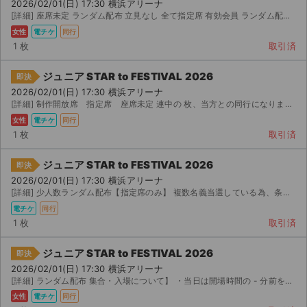
チケットジャム利用規約
2026/02/01(日) 17:30 横浜アリーナ
[詳細] 座席未定 ランダム配布 立見なし 全て指定席 有効会員 ランダム配布をご理解している方のみご...
プライバシーポリシー
女性
電チケ
同行
1 枚
取引済
特定商取引法に基づく表記
ジュニア STAR to FESTIVAL 2026
即決
公演登録依頼
2026/02/01(日) 17:30 横浜アリーナ
[詳細] 制作開放席 指定席 座席未定 連中の 枚、当方との同行になります。席種：指定 名義...
不正転売禁止法について
女性
電チケ
同行
1 枚
取引済
チケットジャムの取り組み
ジュニア STAR to FESTIVAL 2026
即決
音楽情報
2026/02/01(日) 17:30 横浜アリーナ
[詳細] 少人数ランダム配布【指定席のみ】 複数名義当選している為、条件ありのランダム配布になります。 ...
電チケ
同行
1 枚
取引済
ジュニア STAR to FESTIVAL 2026
即決
2026/02/01(日) 17:30 横浜アリーナ
[詳細] ランダム配布 集合・入場について】 ・当日は開場時間の - 分前を目安に、会場付近の指定す...
女性
電チケ
同行