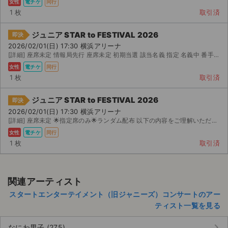
女性
電チケ
同行
1 枚
取引済
ジュニア STAR to FESTIVAL 2026
即決
2026/02/01(日) 17:30 横浜アリーナ
[詳細] 座席未定 情報局先行 座席未定 初期当選 該当名義 指定 名義中 番手 下 桁提示可能 有効...
女性
電チケ
同行
1 枚
取引済
ジュニア STAR to FESTIVAL 2026
即決
2026/02/01(日) 17:30 横浜アリーナ
[詳細] 座席未定 🌟指定席のみ🌟ランダム配布 以下の内容をご理解いただける方でお願いします。 ・当日...
女性
電チケ
同行
1 枚
取引済
関連アーティスト
スタートエンターテイメント（旧ジャニーズ）コンサートのアー
ティスト一覧を見る
keyboard_arrow_right
なにわ男子 (275)