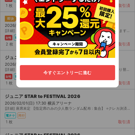
1 枚
取引済
ジュニア STAR to FESTIVAL 2026
即決
2026/02/01(日) 17:30 横浜アリーナ
[詳細] 未定 【 連/条件によってはお座席選択可能】複数当選しております。当方が座席を選択した後、残っ...
女性
電チケ
同行
2 枚
取引済
ジュニア STAR to FESTIVAL 2026
2026/02/01(日) 17:30 横浜アリーナ
[詳細] 名義中の 番手同行。 クレカ決済のみ承認。 重複当選なし、すり替えなし、会員番号下 桁掲示...
今すぐエントリーに進む
女性
電チケ
同行
1 枚
取引済
ジュニア STAR to FESTIVAL 2026
2026/02/01(日) 17:30 横浜アリーナ
[詳細] 座席未定 【指定席のみの少人数ランダム配布 : 集合】 ⭐️クレカ決済のみ承認します⭐️...
電チケ
同行
1 枚
取引済