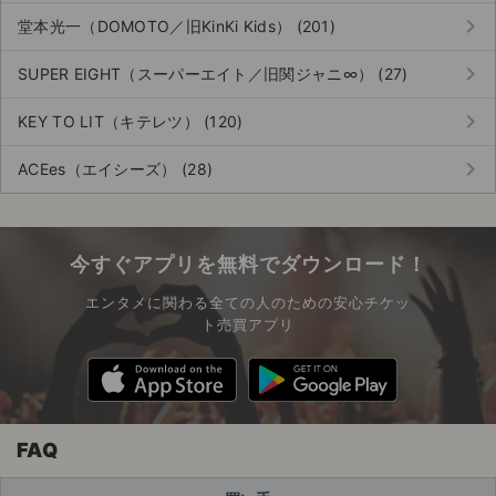
keyboard_arrow_right
堂本光一（DOMOTO／旧KinKi Kids） (201)
keyboard_arrow_right
SUPER EIGHT（スーパーエイト／旧関ジャニ∞） (27)
keyboard_arrow_right
KEY TO LIT（キテレツ） (120)
keyboard_arrow_right
ACEes（エイシーズ） (28)
今すぐアプリを無料でダウンロード！
エンタメに関わる全ての人のための安心チケッ
ト売買アプリ
FAQ