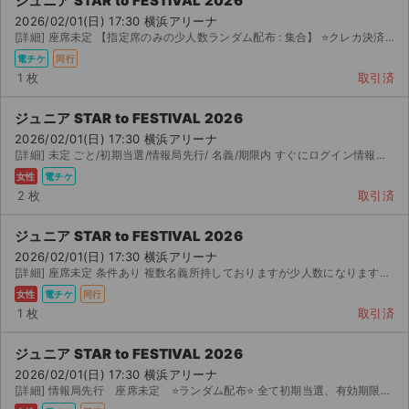
ジュニア STAR to FESTIVAL 2026
2026/02/01(日) 17:30 横浜アリーナ
[詳細] 座席未定 【指定席のみの少人数ランダム配布 : 集合】 ⭐️クレカ決済のみ承認します⭐️...
電チケ
同行
1 枚
取引済
ジュニア STAR to FESTIVAL 2026
2026/02/01(日) 17:30 横浜アリーナ
[詳細] 未定 ごと/初期当選/情報局先行/ 名義/期限内 すぐにログイン情報送ります ...
女性
電チケ
2 枚
取引済
ジュニア STAR to FESTIVAL 2026
2026/02/01(日) 17:30 横浜アリーナ
[詳細] 座席未定 条件あり 複数名義所持しておりますが少人数になります。ご購入様はお座席を選択すること...
女性
電チケ
同行
1 枚
取引済
ジュニア STAR to FESTIVAL 2026
2026/02/01(日) 17:30 横浜アリーナ
[詳細] 情報局先行 座席未定 ⭐️ランダム配布⭐️ 全て初期当選、有効期限内、該当名義変更ボタンあり ...