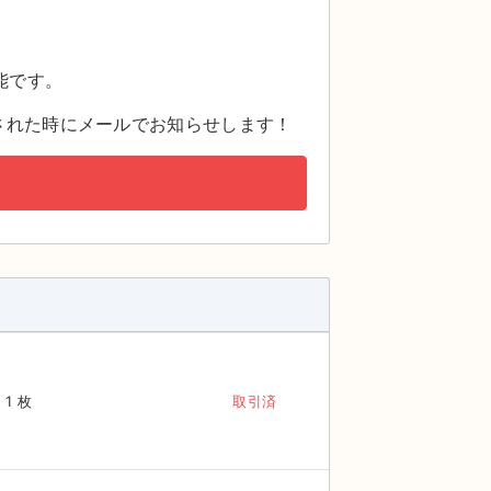
。
能です。
された時にメールでお知らせします！
1 枚
取引済