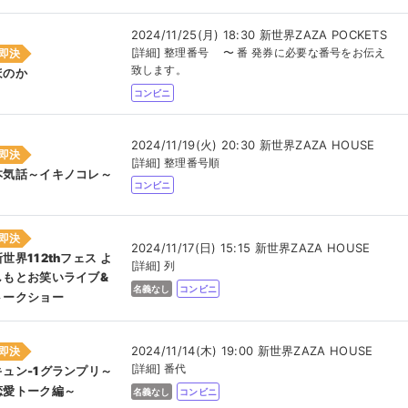
2024/11/25(月) 18:30 新世界ZAZA POCKETS
[詳細] 整理番号 〜 番 発券に必要な番号をお伝え
即決
致します。
ほのか
コンビニ
2024/11/19(火) 20:30 新世界ZAZA HOUSE
即決
[詳細] 整理番号順
本気話～イキノコレ～
コンビニ
即決
2024/11/17(日) 15:15 新世界ZAZA HOUSE
新世界112thフェス よ
[詳細] 列
しもとお笑いライブ&
名義なし
コンビニ
トークショー
2024/11/14(木) 19:00 新世界ZAZA HOUSE
即決
[詳細] 番代
キュン-1グランプリ～
恋愛トーク編～
名義なし
コンビニ