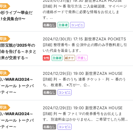
2025/01/31(金) 19:30 新世界ZAZA HOUSE
即決
[詳細] 列 〜 番 取引方法 ご入金確認後、マイページ
の連絡ボードで発券に必要な情報をお伝えしま
小杉ライブ〜華金だ
す。...
よ!全員集合!!〜
名義なし
主催者
コンビニ
即決
2024/12/30(月) 17:15 新世界ZAZA POCKETS
[詳細] 整理番号~ 番 公演中止の際のみ手数料差し引
服部宝観が2025年の
いた代金を返金します。
運命を告げる～ネタと
未来が交差する～
女性
主催者
紙チケ
手渡し
即決
2024/12/29(日) 19:00 新世界ZAZA HOUSE
[詳細] 列 ～ 番のうち 連番 チケット・ 列 ～ 番のう
悪いWARAI2024～
ち、 枚連番。 ※万が一、公...
ノールール トークパ
ーティー～
名義なし
コンビニ
即決
2024/12/29(日) 19:00 新世界ZAZA HOUSE
[詳細] 列 〜 番 ファミマの発券番号をお伝えしま
悪いWARAI2024～
す。 別途料金はかかりません。 ご希望でしたら開...
ノールール トークパ
ーティー～
名義なし
コンビニ