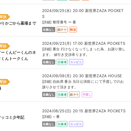
2024/09/25(水) 20:00 新世界ZAZA POCKET
S
即決
[詳細] 整理番号 〜 番
ゆりかごから墓場まで
名義なし
紙チケ
郵送
2024/09/23(月) 17:00 新世界ZAZA POCKETS
即決
[詳細] 番台 行けなくなってしまった為、お譲り致し
ドーくんピーくんのネ
ます。 値引き交渉承ります。
タくんトークくん
名義なし
主催者
コンビニ
2024/09/09(月) 20:30 新世界ZAZA HOUSE
[詳細] 自由席 番台 当日公演前に にて手渡しでのお
即決
譲りさせて頂きます。
鶴
名義なし
主催者
紙チケ
手渡し
2024/08/25(日) 20:15 新世界ZAZA POCKETS
[詳細] ~ 番
ツッコミ少年記
名義なし
主催者
コンビニ