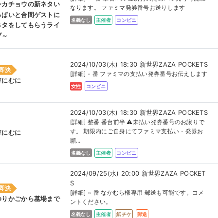
シカチョウの新ネタい
なります。 ファミマ発券番号お送りします
っぱいと合間ゲストに
名義なし
主催者
コンビニ
ネタをしてもらうライ
ブ～
2024/10/03(木) 18:30 新世界ZAZA POCKETS
即決
[詳細] - 番 ファミマの支払い発券番号お伝えします
車にむに
女性
コンビニ
2024/10/03(木) 18:30 新世界ZAZA POCKETS
[詳細] 整番 番台前半 ⚠︎未払い発券番号のお譲りで
す。 期限内にご自身にてファミマ支払い・発券お
車にむに
願...
名義なし
主催者
コンビニ
2024/09/25(水) 20:00 新世界ZAZA POCKET
S
即決
[詳細] ~ 番 なかむら様専用 郵送も可能です。コメ
ゆりかごから墓場まで
ントください。
名義なし
主催者
紙チケ
郵送