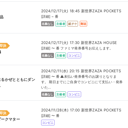
2024/12/17(火) 18:45 新世界ZAZA POCKETS
[詳細] ~ 番
4品
名義なし
主催者
紙チケ
郵送
2024/12/17(火) 17:30 新世界ZAZA HOUSE
即決
[詳細] 〜 番 ファミマ発券番号お伝えします。
鶴
名義なし
主催者
コンビニ
2024/12/11(水) 20:15 新世界ZAZA POCKETS
[詳細] 〜 番 ⚠︎未払い発券番号のお譲りとなりま
はるかぜとともにダン
す。 期日までにご自身でコンビニにて支払い・発券
ス
いた...
名義なし
主催者
コンビニ
2024/11/28(木) 17:00 新世界ZAZA POCKETS
即決
[詳細] 〜 番
ダークマター
コンビニ