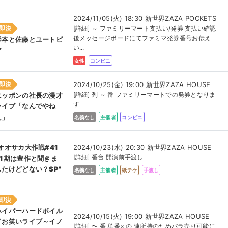
2024/11/05(火) 18:30 新世界ZAZA POCKETS
即決
[詳細] ～ ファミリーマート支払い/発券 支払い確認
後メッセージボードにてファミマ発券番号お伝え
杉本と佐藤とユートピ
い...
ア
女性
コンビニ
即決
2024/10/25(金) 19:00 新世界ZAZA HOUSE
[詳細] 列 ～ 番 ファミリーマートでの発券となりま
ニッポンの社長の漫才
す
ライブ「なんでやね
ん」
名義なし
主催者
コンビニ
2024/10/23(水) 20:30 新世界ZAZA HOUSE
"オオサカ大作戦#41
[詳細] 番台 開演前手渡し
41期は豊作と聞きま
したけどどない？SP"
名義なし
主催者
紙チケ
手渡し
即決
ハイパーハードボイル
2024/10/15(火) 19:00 新世界ZAZA HOUSE
ドお笑いライブ～イノ
[詳細] 〜 番 単番× の 連所持のためバラ売り可能に