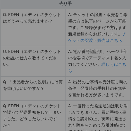
売り手
Q. EDEN（エデン）のチケット
A. チケットの譲渡・販売をご希
はどうやって売れますか？
望の方は以下のページから可能
です。ご登録がまだの方はまず
新規登録からお願いします。
チ
ケットの譲渡・販売はこちら
Q. EDEN（エデン）のチケット
A. 電話番号認証後、ページ上部
の出品の仕方を教えてくださ
の検索欄でアーティスト名を入
い。
力してください。
詳しくはこち
ら
Q. 「出品者からの説明」には何
A. 出品のご事情や受け渡し時の
を書けばいいですか？
条件、発券時の手数料の有無等
を書かれる方が多いようです。
Q. EDEN（エデン）のチケット
A. 一度行った発送通知は取り消
で誤って発送通知をしてしまい
しができません。買い手様へ事
ました。どうしたらいいです
情をご説明の上、実際に発送さ
か？
れた際あらためて取引連絡にて