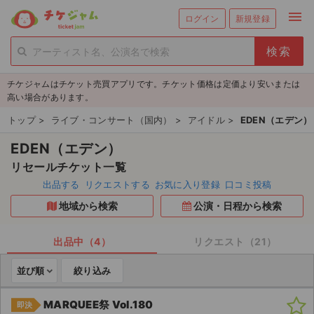
menu
ログイン
新規登録
person_add
exit_to_app
新規会員登録
ログイン
チケジャムはチケット売買アプリです。チケット価格は定価より安いまたは
チケットを探す
高い場合があります。
新着チケット
トップ
>
ライブ・コンサート（国内）
>
アイドル
>
EDEN（エデン）
EDEN（エデン）
値下げしたチケット
リセールチケット一覧
都道府県からチケットを探す
出品する
リクエストする
お気に入り登録
口コミ投稿
地域から検索
公演・日程から検索
もうすぐ開催のチケット
チケットのリクエスト一覧
出品中（4）
リクエスト（21）
並び順
絞り込み
取扱チケット
MARQUEE祭 Vol.180
即決
ライブ・コンサート（国内）