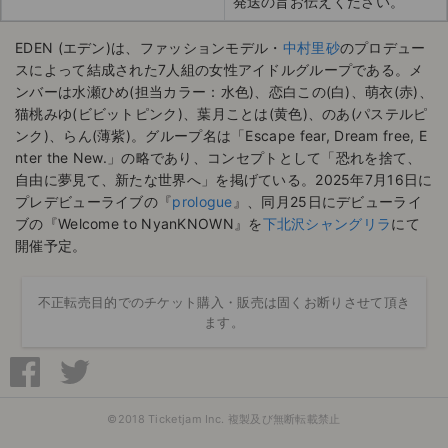
発送の旨お伝えください。
EDEN (エデン)は、ファッションモデル・
中村里砂
のプロデュー
スによって結成された7人組の女性アイドルグループである。メ
ンバーは水瀬ひめ(担当カラー：水色)、恋白この(白)、萌衣(赤)、
猫桃みゆ(ビビットピンク)、葉月ことは(黄色)、のあ(パステルピ
ンク)、らん(薄紫)。グループ名は「Escape fear, Dream free, E
nter the New.」の略であり、コンセプトとして「恐れを捨て、
自由に夢見て、新たな世界へ」を掲げている。2025年7月16日に
プレデビューライブの『
prologue
』、同月25日にデビューライ
ブの『Welcome to NyanKNOWN』を
下北沢シャングリラ
にて
開催予定。
不正転売目的でのチケット購入・販売は固くお断りさせて頂き
ます。
©2018 Ticketjam Inc. 複製及び無断転載禁止