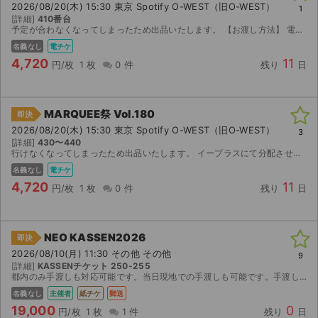
2026/08/20(木) 15:30 東京 Spotify O-WEST（旧O-WEST）
1
[詳細]
410番台
ライブ・コンサート（海外）
予定が合わなくなってしまったため出品いたします。 【お渡し方法】 電子チケット（イープラス）にて分配いたします。 分配可能になり次第、取引連絡にてURLをお送りします。 迅速で丁寧な対応を心...
名義なし
電チケ
イベント
4,720
11
円/枚
1 枚
0 件
残り
日
スポーツ
MARQUEE祭 Vol.180
即決
演劇・ミュージカル
2026/08/20(木) 15:30 東京 Spotify O-WEST（旧O-WEST）
3
[詳細]
430〜440
行けなくなってしまったため出品いたします。 イープラスにて分配させていただきます。 よろしくお願いいたします。
ご利用ガイド
名義なし
電チケ
4,720
11
ご利用ガイド
円/枚
1 枚
0 件
残り
日
手数料・お支払い方法
NEO KASSEN2026
即決
AIに質問する
2026/08/10(月) 11:30 その他 その他
9
[詳細]
KASSENチケット 250-255
都内のみ手渡しも対応可能です。当日現地での手渡しも可能です。手渡し希望の場合購入前にコメントお願いします。
よくある質問
名義なし
主催者
紙チケ
郵送
19,000
0
お知らせ
円/枚
1 枚
1 件
残り
日