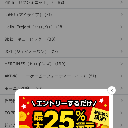
keyboard_arrow_right
チケットジャム利用規約
7m!n（セブンミニット） (1162)
keyboard_arrow_right
プライバシーポリシー
iLiFE!（アイライフ） (71)
keyboard_arrow_right
特定商取引法に基づく表記
Hello! Project（ハロプロ） (18)
keyboard_arrow_right
公演登録依頼
9bic（キュービック） (33)
keyboard_arrow_right
不正転売禁止法について
JO1（ジェイオーワン） (27)
keyboard_arrow_right
チケットジャムの取り組み
HEROINES（ヒロインズ） (139)
keyboard_arrow_right
音楽情報
AKB48（エーケービーフォーティーエイト） (51)
keyboard_arrow_right
モーニング娘。 (36)
×
keyboard_arrow_right
夜光性アミューズ (186)
keyboard_arrow_right
TOBE（トゥービー） (60)
keyboard_arrow_right
超ときめき♡宣伝部 (39)