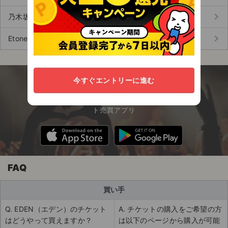
keyboard_arrow_right
乃木坂46 (11)
keyboard_arrow_right
Etoneige（エトネージュ） (123)
今すぐエントリーに進む
今すぐアプリを無料でダウンロード！
エンタメに関わる全ての人のための安心チケッ
ト売買アプリ
FAQ
買い手
Q. EDEN（エデン）のチケット
A. チケットの購入をご希望の方
はどうやって買えますか？
は以下のページから購入が可能