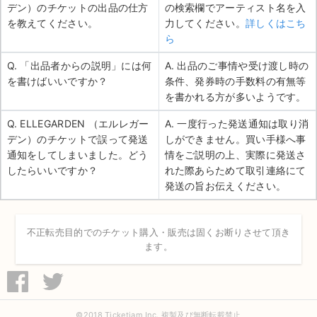
デン）のチケットの出品の仕方
の検索欄でアーティスト名を入
を教えてください。
力してください。
詳しくはこち
ら
Q. 「出品者からの説明」には何
A. 出品のご事情や受け渡し時の
を書けばいいですか？
条件、発券時の手数料の有無等
を書かれる方が多いようです。
Q. ELLEGARDEN （エルレガー
A. 一度行った発送通知は取り消
デン）のチケットで誤って発送
しができません。買い手様へ事
通知をしてしまいました。どう
情をご説明の上、実際に発送さ
したらいいですか？
れた際あらためて取引連絡にて
発送の旨お伝えください。
不正転売目的でのチケット購入・販売は固くお断りさせて頂き
ます。
©2018 Ticketjam Inc. 複製及び無断転載禁止