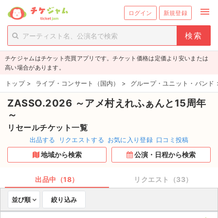
menu
ログイン
新規登録
person_add
exit_to_app
新規会員登録
ログイン
チケジャムはチケット売買アプリです。チケット価格は定価より安いまたは
チケットを探す
高い場合があります。
新着チケット
トップ
>
ライブ・コンサート（国内）
>
グループ・ユニット・バンド
ZASSO.2026 ～アメ村えれふぁんと15周年
値下げしたチケット
～
都道府県からチケットを探す
リセールチケット一覧
出品する
リクエストする
お気に入り登録
口コミ投稿
もうすぐ開催のチケット
地域から検索
公演・日程から検索
チケットのリクエスト一覧
出品中（18）
リクエスト（33）
取扱チケット
並び順
絞り込み
ライブ・コンサート（国内）