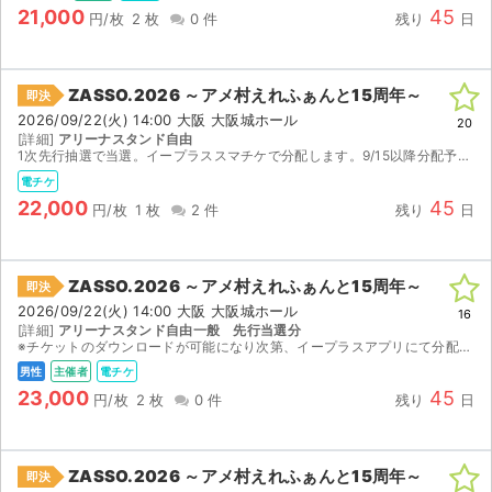
21,000
45
円/枚
2 枚
0 件
残り
日
ZASSO.2026 ～アメ村えれふぁんと15周年～
即決
2026/09/22(火) 14:00 大阪 大阪城ホール
20
[詳細]
アリーナスタンド自由
1次先行抽選で当選。イープラススマチケで分配します。9/15以降分配予定。
電チケ
22,000
45
円/枚
1 枚
2 件
残り
日
ZASSO.2026 ～アメ村えれふぁんと15周年～
即決
2026/09/22(火) 14:00 大阪 大阪城ホール
16
[詳細]
アリーナスタンド自由一般 先行当選分
※チケットのダウンロードが可能になり次第、イープラスアプリにて分配いたします。 アプリをご用意し、お取引画面にてメールアドレスをお伝えください。 ※万が一公演中止の際には、ご購入金額の80％...
男性
主催者
電チケ
23,000
45
円/枚
2 枚
0 件
残り
日
ZASSO.2026 ～アメ村えれふぁんと15周年～
即決