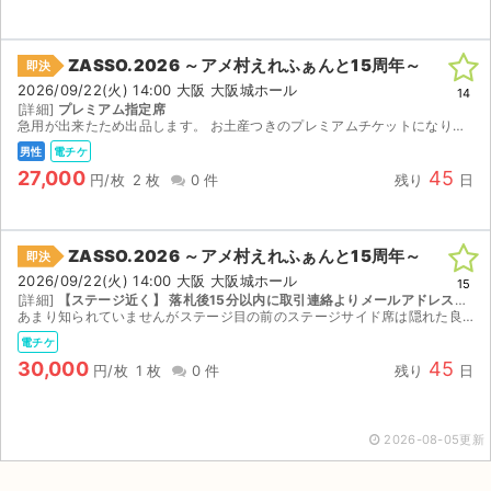
ZASSO.2026 ～アメ村えれふぁんと15周年～
即決
2026/09/22(火) 14:00 大阪 大阪城ホール
14
[詳細]
プレミアム指定席
急用が出来たため出品します。 お土産つきのプレミアムチケットになります。 ＊詳細確認では当日の本人確認は明記されてませんので出品しております。 本人確認必要時には対応できませんので予めご了承の...
男性
電チケ
27,000
45
円/枚
2 枚
0 件
残り
日
ZASSO.2026 ～アメ村えれふぁんと15周年～
即決
2026/09/22(火) 14:00 大阪 大阪城ホール
15
[詳細]
【ステージ近く】 落札後15分以内に取引連絡よりメールアドレスをお知らせください。イープラス電子チケットのスマチケでの分配です。 注釈付き指定席 座席詳細不明
あまり知られていませんがステージ目の前のステージサイド席は隠れた良席です、SNSなどで調べて見てください。 落札者様のケータイやメールアドレスに問題があり受け取れなかったとしても返金などは出来...
電チケ
30,000
45
円/枚
1 枚
0 件
残り
日
2026-08-05更新