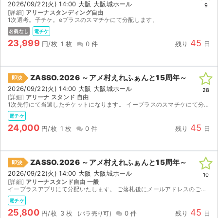
2026/09/22(火) 14:00 大阪 大阪城ホール
9
[詳細]
アリーナスタンディング自由
1次選考。子チケ。eプラスのスマチケにて分配します。
名義なし
電チケ
23,999
45
円/枚
1 枚
0 件
残り
日
ZASSO.2026 ～アメ村えれふぁんと15周年～
即決
2026/09/22(火) 14:00 大阪 大阪城ホール
28
[詳細]
アリーナ スタンド 自由
1次先行にて当選したチケットになります。 イープラスのスマチケにて分配させて頂きます。
電チケ
24,000
45
円/枚
1 枚
0 件
残り
日
ZASSO.2026 ～アメ村えれふぁんと15周年～
即決
2026/09/22(火) 14:00 大阪 大阪城ホール
10
[詳細]
アリーナスタンド自由 一般
イープラスアプリにて分配いたします。 ご落札後にメールアドレスのご提示お願い致します。 【注意事項】 公演が中止となった場合のみ、手数料を差し引いた金額を返金いたします。 取引確定後のキャンセ...
電チケ
25,800
45
円/枚
3 枚
0 件
残り
日