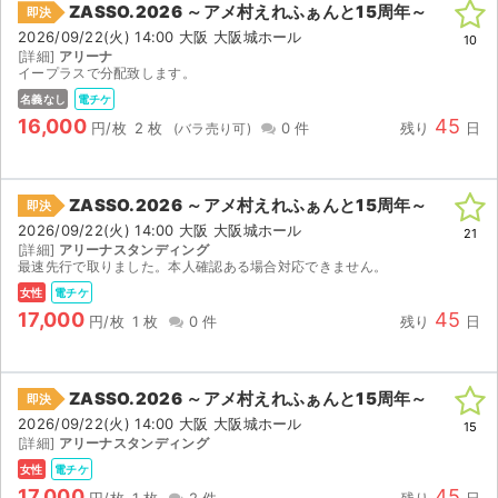
ZASSO.2026 ～アメ村えれふぁんと15周年～
即決
2026/09/22(火) 14:00 大阪 大阪城ホール
ライブ・コンサート（海外）
10
[詳細]
アリーナ
イープラスで分配致します。
イベント
名義なし
電チケ
16,000
45
円/枚
2 枚
0 件
残り
日
スポーツ
演劇・ミュージカル
ZASSO.2026 ～アメ村えれふぁんと15周年～
即決
2026/09/22(火) 14:00 大阪 大阪城ホール
21
ご利用ガイド
[詳細]
アリーナスタンディング
最速先行で取りました。本人確認ある場合対応できません。
ご利用ガイド
女性
電チケ
17,000
45
円/枚
1 枚
0 件
残り
日
手数料・お支払い方法
AIに質問する
ZASSO.2026 ～アメ村えれふぁんと15周年～
即決
2026/09/22(火) 14:00 大阪 大阪城ホール
15
よくある質問
[詳細]
アリーナスタンディング
女性
電チケ
お知らせ
17,000
45
円/枚
1 枚
2 件
残り
日