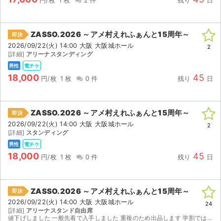
ZASSO.2026 ～アメ村えれふぁんと15周年～
即決
2026/09/22(火) 14:00 大阪 大阪城ホール
2
[詳細]
アリーナスタンディング
男性
電チケ
18,000
45
円/枚
1 枚
0 件
残り
日
ZASSO.2026 ～アメ村えれふぁんと15周年～
即決
2026/09/22(火) 14:00 大阪 大阪城ホール
2
[詳細]
スタンディング
男性
電チケ
18,000
45
円/枚
1 枚
0 件
残り
日
サイト情報
ZASSO.2026 ～アメ村えれふぁんと15周年～
即決
2026/09/22(火) 14:00 大阪 大阪城ホール
チケットジャム運営会社
24
[詳細]
アリーナスタンド自由席
値下げしました 一般先着で入手しました 重複のため出品します 学割ではなく一般チケットです イープラス電子チケットで分配します 同行者名義は女性名義です