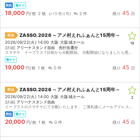
チケットジャム利用規約
男性
電チケ
18,000
45
円/枚
2 枚
2 件
残り
日
プライバシーポリシー
特定商取引法に基づく表記
ZASSO.2026 ～アメ村えれふぁんと15周年～
即決
公演登録依頼
2026/09/22(火) 14:00 大阪 大阪城ホール
19
[詳細]
アリーナスタンド自由 先行当選分
スマチケ イープラス 7日前から分配開始。 分配開始になりましたら受取URL送付します 値下げ不可
不正転売禁止法について
電チケ
19,000
45
円/枚
1 枚
0 件
残り
日
チケットジャムの取り組み
音楽情報
ZASSO.2026 ～アメ村えれふぁんと15周年～
即決
2026/09/22(火) 14:00 大阪 大阪城ホール
2
[詳細]
アリーナスタンド自由
イープラスのスマチケにて分配いたします。 ご落札後にメールアドレスのご提示お願い致します。 【注意事項】 ※公演が中止となった場合のみ、手数料を差し引いた金額を返金いたします。 ※取引確定後の...
男性
電チケ
20,000
45
円/枚
1 枚
0 件
残り
日