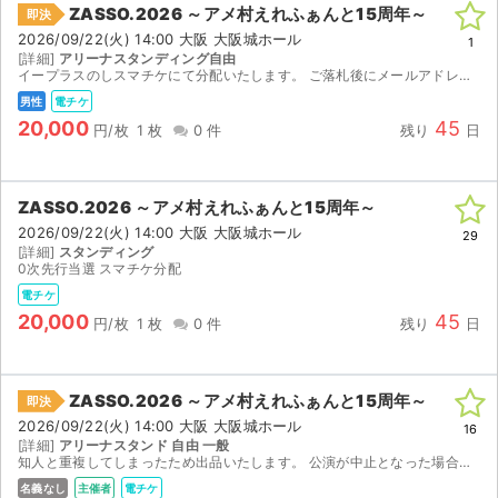
ZASSO.2026 ～アメ村えれふぁんと15周年～
即決
2026/09/22(火) 14:00 大阪 大阪城ホール
1
[詳細]
アリーナスタンディング自由
イープラスのしスマチケにて分配いたします。 ご落札後にメールアドレスのご提示お願い致します。 【注意事項】 ※公演が中止となった場合のみ、手数料を差し引いた金額を返金いたします。 ※取引確定後...
男性
電チケ
20,000
45
円/枚
1 枚
0 件
残り
日
ZASSO.2026 ～アメ村えれふぁんと15周年～
2026/09/22(火) 14:00 大阪 大阪城ホール
29
[詳細]
スタンディング
0次先行当選 スマチケ分配
電チケ
20,000
45
円/枚
1 枚
0 件
残り
日
ZASSO.2026 ～アメ村えれふぁんと15周年～
即決
2026/09/22(火) 14:00 大阪 大阪城ホール
16
[詳細]
アリーナスタンド 自由 一般
知人と重複してしまったため出品いたします。 公演が中止となった場合のみ、手数料を差し引いた金額を返金いたします。 取引確定後のキャンセルはお受けできません。 迅速で丁寧な対応を心がけておりま...
名義なし
主催者
電チケ