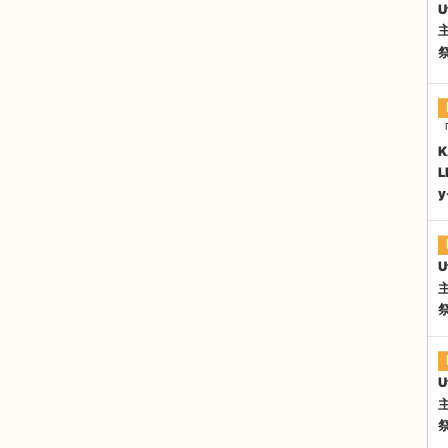
U
K
L
y
U
U