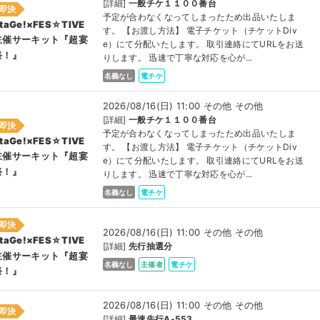
[詳細]
一般チケ１１００番台
即決
予定が合わなくなってしまったため出品いたしま
taGe!×FES☆TIVE
す。 【お渡し方法】 電子チケット（チケットDiv
主催サーキット『超宴
e）にて分配いたします。 取引連絡にてURLをお送
祭！』
りします。 迅速で丁寧な対応を心が...
名義なし
電チケ
2026/08/16(日) 11:00 その他 その他
[詳細]
一般チケ１１００番台
即決
予定が合わなくなってしまったため出品いたしま
taGe!×FES☆TIVE
す。 【お渡し方法】 電子チケット（チケットDiv
主催サーキット『超宴
e）にて分配いたします。 取引連絡にてURLをお送
祭！』
りします。 迅速で丁寧な対応を心が...
名義なし
電チケ
即決
2026/08/16(日) 11:00 その他 その他
taGe!×FES☆TIVE
[詳細]
先行抽選分
主催サーキット『超宴
名義なし
主催者
電チケ
祭！』
2026/08/16(日) 11:00 その他 その他
即決
[詳細]
最速先行A-553