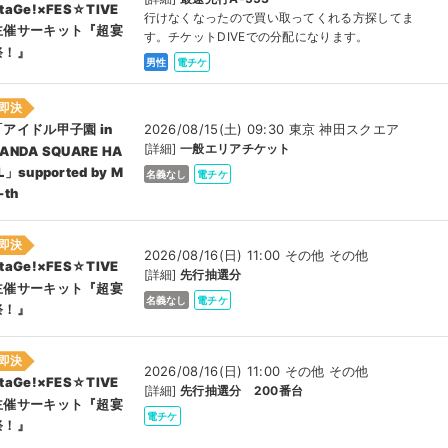
taGe!×FES☆TIVE
行けなくなったので買い取ってくれる方探してま
主催サーキット『超宴
す。チケットDIVEでの分配になります。
祭！』
男性
電チケ
即決
2026/08/15(土) 09:30 東京 神田スクエア
「アイドル甲子園 in
[詳細]
一般エリアチケット
ANDA SQUARE HA
L」supported by M
名義なし
電チケ
-th
即決
2026/08/16(日) 11:00 その他 その他
taGe!×FES☆TIVE
[詳細]
先行抽選分
主催サーキット『超宴
名義なし
電チケ
祭！』
即決
2026/08/16(日) 11:00 その他 その他
taGe!×FES☆TIVE
[詳細]
先行抽選分 200番台
主催サーキット『超宴
電チケ
祭！』