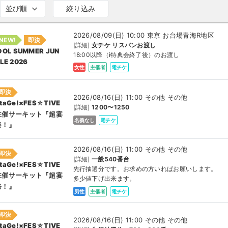
並び順
絞り込み
2026/08/09(日) 10:00 東京 お台場青海R地区
NEW!
即決
[詳細]
女チケ リスバンお渡し
DOL SUMMER JUN
18:00以降（i特典会終了後）のお渡し
LE 2026
女性
主催者
電チケ
即決
2026/08/16(日) 11:00 その他 その他
taGe!×FES☆TIVE
[詳細]
1200〜1250
主催サーキット『超宴
名義なし
電チケ
祭！』
2026/08/16(日) 11:00 その他 その他
即決
[詳細]
一般540番台
taGe!×FES☆TIVE
先行抽選分です。お求めの方いればお願いします。
主催サーキット『超宴
多少値下げ出来ます。
祭！』
男性
主催者
電チケ
即決
2026/08/16(日) 11:00 その他 その他
taGe!×FES☆TIVE