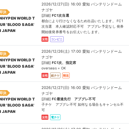
2026/12/27(日) 16:00 愛知 バンテリンドーム
ナゴヤ
即決
[詳細]
FC1次当選
NHYPEN WORLD T
都合により行けなくなるため出品いたします。 FC1
UR 'BLOOD SAGA'
次当選 本人確認対応不可 アプグレ予定なし 発券
N JAPAN
開始後発券番号をお伝えいたします。
女性
コンビニ
2026/12/26(土) 17:00 愛知 バンテリンドーム
即決
ナゴヤ
NHYPEN WORLD T
[詳細]
FC1次、指定席
UR 'BLOOD SAGA'
overseas = OK
N JAPAN
女性
紙チケ
郵送
2026/12/27(日) 16:00 愛知 バンテリンドーム
即決
ナゴヤ
[詳細]
FC最速先行 アプグレ不可
NHYPEN WORLD T
子チケ アプグレ不可 如何なる場合もキャンセル不
UR 'BLOOD SAGA'
可
N JAPAN
女性
電チケ