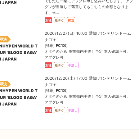
でしたら一緒にアプグレ申し込みいたします。 アプ
N JAPAN
グレが当選して落選してもこちらの金額となりま
す。当...
女性
紙チケ
郵送
2026/12/27(日) 16:00 愛知 バンテリンドーム
即決
ナゴヤ
[詳細]
FC1次
NHYPEN WORLD T
オタ卒のため 事前都内手渡し予定 本人確認不可、
UR 'BLOOD SAGA'
アプグレ可
N JAPAN
女性
紙チケ
手渡し
2026/12/26(土) 17:00 愛知 バンテリンドーム
即決
ナゴヤ
[詳細]
FC1次
NHYPEN WORLD T
オタ卒のため 事前都内手渡し予定 本人確認不可、
UR 'BLOOD SAGA'
アプグレ可
N JAPAN
女性
紙チケ
手渡し