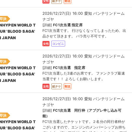
女性
紙チケ
郵送
2026/12/27(日) 16:00 愛知 バンテリンドーム
即決
ナゴヤ
[詳細]
FC1次当選 指定席
NHYPEN WORLD T
FC1次当選です。 行けなくなってしまったため、出
UR 'BLOOD SAGA'
品させて頂きます。 バラ売り不可です。
N JAPAN
女性
コンビニ
2026/12/27(日) 16:00 愛知 バンテリンドーム
即決
ナゴヤ
[詳細]
FC1次当選 指定席
NHYPEN WORLD T
FC1次当選した3連のお席です。 ファンクラブ最速
UR 'BLOOD SAGA'
当選です！！ よろしくお願いします。
N JAPAN
女性
紙チケ
郵送
2026/12/27(日) 16:00 愛知 バンテリンドーム
ナゴヤ
[詳細]
FC1次当選 同行枠（アプグレ申し込み可
即決
能）
FC1次当選したチケットです。２名分の同行者枠が
NHYPEN WORLD T
ございますので、エンジンのメンバーシップお持ち
UR 'BLOOD SAGA'