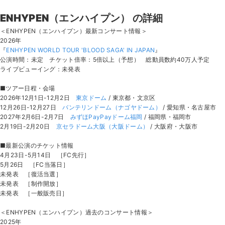
ENHYPEN（エンハイプン） の詳細
＜ENHYPEN（エンハイプン）最新コンサート情報＞
2026年
『
ENHYPEN WORLD TOUR 'BLOOD SAGA' IN JAPAN
』
公演時間：未定 チケット倍率：5倍以上（予想） 総動員数約40万人予定
ライブビューイング：未発表
■ツアー日程・会場
2026年12月1日-12月2日
東京ドーム
/ 東京都・文京区
12月26日-12月27日
バンテリンドーム（ナゴヤドーム）
/ 愛知県・名古屋市
2027年2月6日-2月7日
みずほPayPayドーム福岡
/ 福岡県・福岡市
2月19日-2月20日
京セラドーム大阪（大阪ドーム）
/ 大阪府・大阪市
■最新公演のチケット情報
4月23日-5月14日 ［FC先行］
5月26日 ［FC当落日］
未発表 ［復活当選］
未発表 ［制作開放］
未発表 ［一般販売日］
＜ENHYPEN（エンハイプン）過去のコンサート情報＞
2025年