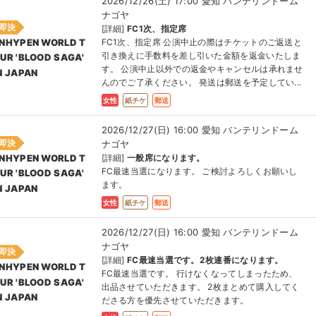
2026/12/26(土) 17:00 愛知 バンテリンドーム
ナゴヤ
即決
[詳細]
FC1次、指定席
FC1次、指定席 公演中止の際はチケットのご返送と
NHYPEN WORLD T
引き換えに手数料を差し引いた金額を返金いたしま
UR 'BLOOD SAGA'
す。 公演中止以外での返金やキャンセルは承れませ
N JAPAN
んのでご了承ください。 発送は郵送を予定してい...
女性
紙チケ
郵送
2026/12/27(日) 16:00 愛知 バンテリンドーム
即決
ナゴヤ
[詳細]
一般席になります。
NHYPEN WORLD T
FC最速当選になります。 ご検討よろしくお願いし
UR 'BLOOD SAGA'
ます。
N JAPAN
女性
紙チケ
郵送
2026/12/27(日) 16:00 愛知 バンテリンドーム
ナゴヤ
即決
[詳細]
FC最速当選です。2枚連番になります。
NHYPEN WORLD T
FC最速当選です。 行けなくなってしまったため、
UR 'BLOOD SAGA'
出品させていただきます。 2枚まとめて購入してく
N JAPAN
ださる方を優先させていただきます。