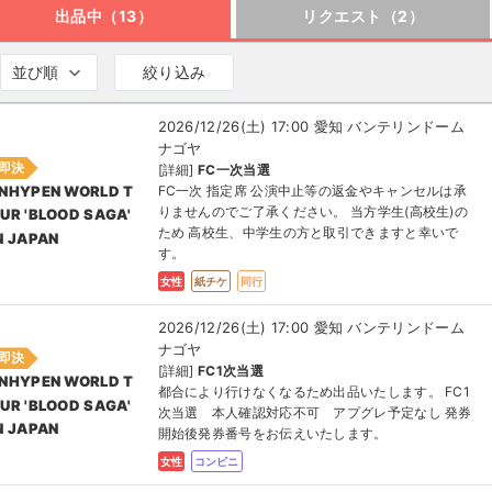
出品中（13）
リクエスト（2）
並び順
絞り込み
2026/12/26(土) 17:00 愛知 バンテリンドーム
ナゴヤ
即決
[詳細]
FC一次当選
FC一次 指定席 公演中止等の返金やキャンセルは承
NHYPEN WORLD T
りませんのでご了承ください。 当方学生(高校生)の
UR 'BLOOD SAGA'
ため 高校生、中学生の方と取引できますと幸いで
N JAPAN
す。
女性
紙チケ
同行
2026/12/26(土) 17:00 愛知 バンテリンドーム
ナゴヤ
即決
[詳細]
FC1次当選
NHYPEN WORLD T
都合により行けなくなるため出品いたします。 FC1
UR 'BLOOD SAGA'
次当選 本人確認対応不可 アプグレ予定なし 発券
N JAPAN
開始後発券番号をお伝えいたします。
女性
コンビニ