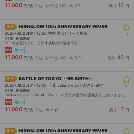
11,000
16
円/枚
2 枚
2 件
残り
日
HiGH&LOW 10th ANNIVERSARY FEVER
即決
2026/09/23(水) 18:30 神奈川 Kアリーナ横浜
6
[詳細]
座席未定
FC1次当選分です。公演中止以外の返金不可。
女性
電チケ
11,000
46
円/枚
2 枚
0 件
残り
日
BATTLE OF TOKYO ～RE:BIRTH～
即決
2026/08/25(火) 18:30 千葉 LaLa arena TOKYO-BAY
1
[詳細]
座席未定
FANTASTICS OFFICIAL FAN CLUB先行抽選予約 重複分ではありません。同行者名義変更可能
女性
電チケ
11,000
17
円/枚
2 枚
0 件
残り
日
HiGH&LOW 10th ANNIVERSARY FEVER
即決