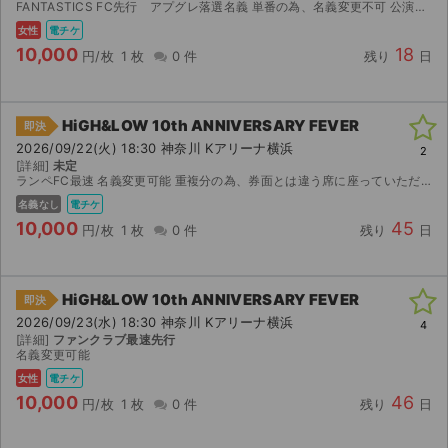
FANTASTICS FC先行 アプグレ落選名義 単番の為、名義変更不可 公演中止の場合のみ返金対応可。
女性
電チケ
10,000
18
円/枚
1 枚
0 件
残り
日
HiGH&LOW 10th ANNIVERSARY FEVER
即決
2026/09/22(火) 18:30 神奈川 Kアリーナ横浜
2
[詳細]
未定
ランペFC最速 名義変更可能 重複分の為、券面とは違う席に座っていただく場合があります 同時入場可能 座席確認後分配します 公演が中止となった場合のみ返金
名義なし
電チケ
10,000
45
円/枚
1 枚
0 件
残り
日
HiGH&LOW 10th ANNIVERSARY FEVER
即決
2026/09/23(水) 18:30 神奈川 Kアリーナ横浜
4
[詳細]
ファンクラブ最速先行
名義変更可能
女性
電チケ
10,000
46
円/枚
1 枚
0 件
残り
日