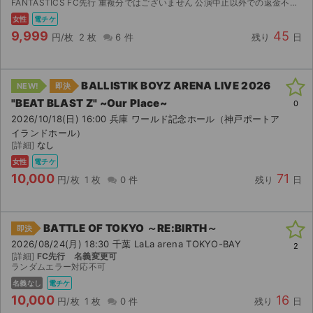
FANTASTICS FC先行 重複分ではございません 公演中止以外での返金不可 アプグレ応募可(当選後に専用出品にて上乗せ分いただきます)
女性
電チケ
9,999
45
円/枚
2 枚
6 件
残り
日
BALLISTIK BOYZ ARENA LIVE 2026
NEW!
即決
"BEAT BLAST Z" ~Our Place~
0
2026/10/18(日) 16:00 兵庫 ワールド記念ホール（神戸ポートア
イランドホール）
[詳細]
なし
女性
電チケ
10,000
71
円/枚
1 枚
0 件
残り
日
BATTLE OF TOKYO ～RE:BIRTH～
即決
2026/08/24(月) 18:30 千葉 LaLa arena TOKYO-BAY
2
[詳細]
FC先行 名義変更可
ランダムエラー対応不可
名義なし
電チケ
10,000
16
円/枚
1 枚
0 件
残り
日