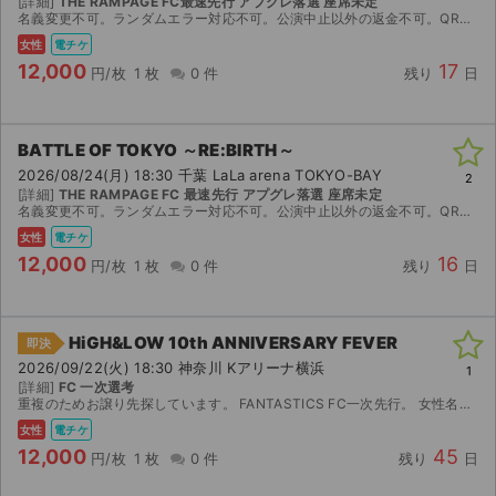
[詳細]
THE RAMPAGE FC最速先行 アプグレ落選 座席未定
名義変更不可。ランダムエラー対応不可。公演中止以外の返金不可。QRコード送ります。
女性
電チケ
12,000
17
円/枚
1 枚
0 件
残り
日
BATTLE OF TOKYO ～RE:BIRTH～
2026/08/24(月) 18:30 千葉 LaLa arena TOKYO-BAY
2
[詳細]
THE RAMPAGE FC 最速先行 アプグレ落選 座席未定
名義変更不可。ランダムエラー対応不可。公演中止以外の返金不可。QRコード送ります。
女性
電チケ
12,000
16
円/枚
1 枚
0 件
残り
日
HiGH&LOW 10th ANNIVERSARY FEVER
即決
2026/09/22(火) 18:30 神奈川 Kアリーナ横浜
1
[詳細]
FC 一次選考
重複のためお譲り先探しています。 FANTASTICS FC一次先行。 女性名義（名義変更不可）です。 チケット発券開始は公演3日前を予定しています。 ランダムエラーの対応と返金不可...
女性
電チケ
12,000
45
円/枚
1 枚
0 件
残り
日