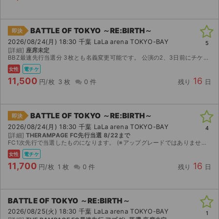
BATTLE OF TOKYO ～RE:BIRTH～
即決
2026/08/24(月) 18:30 千葉 LaLa arena TOKYO-BAY
5
[詳細]
座席未定
BBZ最速先行当選分 3枚とも名義変更可能です。 公演の2、3日前にチケットブックに登録しているメールアドレスを送っていただければ分配いたします。 なお、重複分のため3枚とも名義変更可能です...
女性
電チケ
11,500
16
円/枚
3 枚
0 件
残り
日
BATTLE OF TOKYO ～RE:BIRTH～
即決
2026/08/24(月) 18:30 千葉 LaLa arena TOKYO-BAY
4
[詳細]
THERAMPAGE FC先行当選 8/22まで
FC1次先行で当選したものになります。 (※アップグレードではありません) 重複分ではございません。 名義変更不可です。 チケットダウンロード可能になりましたら、 QRコードの画像を送信い...
女性
電チケ
11,700
16
円/枚
1 枚
0 件
残り
日
BATTLE OF TOKYO ～RE:BIRTH～
2026/08/25(火) 18:30 千葉 LaLa arena TOKYO-BAY
1