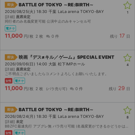
BATTLE OF TOKYO ～RE:BIRTH～
即決
2026/08/25(火) 18:30 千葉 LaLa arena TOKYO-BAY
1
[詳細]
座席未定
同行者のみ名義変更可能 公演中止のみキャンセル可
電チケ
11,000
17
円/枚
2 枚
0 件
残り
日
映画『デス≠キル／ゲ―ム』SPECIAL EVENT
即決
2026/09/06(日) 14:00 大阪 松下IMPホール
4
[詳細]
座席未定
ご不明点ございましたらコメントよろしくお願いいたします。
女性
電チケ
11,000
29
円/枚
2 枚
0 件
残り
日
BATTLE OF TOKYO ～RE:BIRTH～
即決
2026/08/24(月) 18:30 千葉 LaLa arena TOKYO-BAY
8
[詳細]
未定
BBZFC最速先行 アプグレ無 バラ売り可能 (名義変更ができるかどうかは発券されてからの確認となります)
女性
電チケ