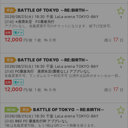
BATTLE OF TOKYO ～RE:BIRTH～
即決
2026/08/25(火) 18:30 千葉 LaLa arena TOKYO-BAY
1
[詳細]
※座席未定 FC最速先行
アプグレなし、名義変更不可のチケットになります。値下げ交渉可。
女性
電チケ
12,000
17
円/枚
1 枚
0 件
残り
日
BATTLE OF TOKYO ～RE:BIRTH～
即決
2026/08/25(火) 18:30 千葉 LaLa arena TOKYO-BAY
1
[詳細]
FC最速先行 座席未定(重複なし) アプグレなし
名義変更不可、ランダムエラー対応不可 公演中止以外のキャンセル一切不可
女性
電チケ
12,000
17
円/枚
1 枚
0 件
残り
日
BATTLE OF TOKYO ～RE:BIRTH～
NEW!
即決
2026/08/25(火) 18:30 千葉 LaLa arena TOKYO-BAY
1
[詳細]
BBZ FC 最速先行枠 アプグレなし
1枚は名義変更可能。もう1枚はQRコード画像を送ります。