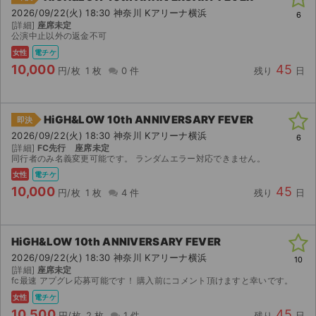
2026/09/22(火) 18:30 神奈川 Kアリーナ横浜
6
[詳細]
座席未定
公演中止以外の返金不可
女性
電チケ
10,000
45
円/枚
1 枚
0 件
残り
日
HiGH&LOW 10th ANNIVERSARY FEVER
即決
2026/09/22(火) 18:30 神奈川 Kアリーナ横浜
6
[詳細]
FC先行 座席未定
同行者のみ名義変更可能です。 ランダムエラー対応できません。
女性
電チケ
10,000
45
円/枚
1 枚
4 件
残り
日
HiGH&LOW 10th ANNIVERSARY FEVER
2026/09/22(火) 18:30 神奈川 Kアリーナ横浜
10
[詳細]
座席未定
fc最速 アプグレ応募可能です！ 購入前にコメント頂けますと幸いです。
女性
電チケ
10,500
45
円/枚
2 枚
1 件
残り
日