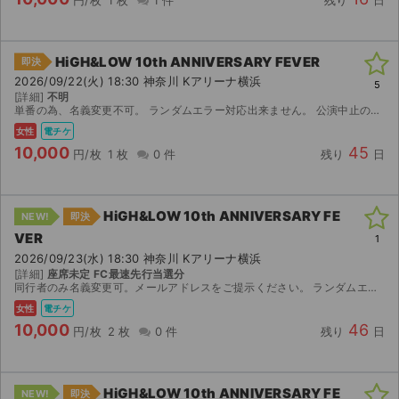
HiGH&LOW 10th ANNIVERSARY FEVER
即決
2026/09/22(火) 18:30 神奈川 Kアリーナ横浜
5
[詳細]
不明
単番の為、名義変更不可。 ランダムエラー対応出来ません。 公演中止の場合のみ返金いたしますがその他の理由での返金には一切応じられませんので改めご了承ください。 アプグレに関してはご購入後、希望が...
女性
電チケ
10,000
45
円/枚
1 枚
0 件
残り
日
HiGH&LOW 10th ANNIVERSARY FE
NEW!
即決
VER
1
2026/09/23(水) 18:30 神奈川 Kアリーナ横浜
[詳細]
座席未定 FC最速先行当選分
同行者のみ名義変更可。メールアドレスをご提示ください。 ランダムエラー、公演中止以外の返品不可。
女性
電チケ
10,000
46
円/枚
2 枚
0 件
残り
日
HiGH&LOW 10th ANNIVERSARY FE
NEW!
即決