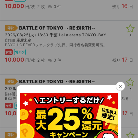
10,000
16
円/枚
2 枚
0 件
残り
日
BATTLE OF TOKYO ～RE:BIRTH～
即決
2026/08/25(火) 18:30 千葉 LaLa arena TOKYO-BAY
3
[詳細]
座席未定
PSYCHIC FEVERファンクラブ先行。同行者名義変更可能。
女性
電チケ
10,000
17
円/枚
2 枚
0 件
残り
日
BATTLE OF TOKYO ～RE:BIRTH～
即決
×
2026/08/25(火) 18:30 千葉 LaLa arena TOKYO-BAY
4
[詳細]
座席未定 （重複なし）
BBZ先行チケットです！ 同行者名義変更可、エラー対応不可。 中止の場合のみ返金いたします。
女性
電チケ
10,000
17
円/枚
2 枚
0 件
残り
日
BATTLE OF TOKYO ～RE:BIRTH～
即決