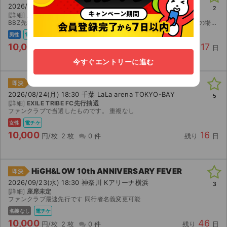
2026/08/25(火) 18:30 千葉 LaLa arena TOKYO-BAY
2
[詳細]
座席未定 （重複なし）
BBZ先行チケットです！ 同行者名義変更可、エラー対応不可。 中止の場合のみ返金いたします。
男性
電チケ
10,000
17
円/枚
2 枚
0 件
残り
日
今すぐエントリーに進む
BATTLE OF TOKYO ～RE:BIRTH～
即決
2026/08/24(月) 18:30 千葉 LaLa arena TOKYO-BAY
5
[詳細]
EXILE TRIBE FC先行抽選
ファンクラブで当選したものです。 重複なし
女性
電チケ
10,000
16
円/枚
2 枚
0 件
残り
日
HiGH&LOW 10th ANNIVERSARY FEVER
即決
2026/09/23(水) 18:30 神奈川 Kアリーナ横浜
3
[詳細]
座席未定
ファンクラブ最速先行です 同行者名義変更可能
名義なし
電チケ
10,000
46
円/枚
2 枚
0 件
残り
日