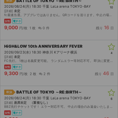
BATTLE OF TOKYO ～RE:BIRTH～
即決
チケットジャム利用規約
2026/08/24(月) 18:30 千葉 LaLa arena TOKYO-BAY
10
[詳細]
未定
プライバシーポリシー
fc最速当選。アプグレではありません。QRコードを送ります。中止の場合のみ返金いたします。
女性
電チケ
特定商取引法に基づく表記
9,000
16
円/枚
1 枚
0 件
残り
日
公演登録依頼
HiGH&LOW 10th ANNIVERSARY FEVER
不正転売禁止法について
2026/09/23(水) 18:30 神奈川 Kアリーナ横浜
4
[詳細]
未定
チケットジャムの取り組み
FC先行。 1枚は名義変更可能。 ランダムエラー等対応不可。 即決に変更しますので購入の際はコメントお願いします。
女性
電チケ
音楽情報
9,300
46
円/枚
2 枚
2 件
残り
日
BATTLE OF TOKYO ～RE:BIRTH～
即決
2026/08/24(月) 18:30 千葉 LaLa arena TOKYO-BAY
6
[詳細]
座席未定 （重複なし）
BBZ先行チケットです！ エラー対応不可。 中止の場合のみ返金いたします。
女性
電チケ