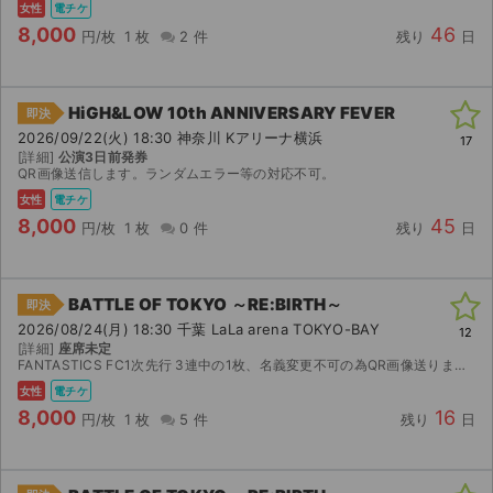
女性
電チケ
8,000
46
円/枚
1 枚
2 件
残り
日
HiGH&LOW 10th ANNIVERSARY FEVER
即決
2026/09/22(火) 18:30 神奈川 Kアリーナ横浜
17
[詳細]
公演3日前発券
QR画像送信します。ランダムエラー等の対応不可。
女性
電チケ
8,000
45
円/枚
1 枚
0 件
残り
日
BATTLE OF TOKYO ～RE:BIRTH～
即決
2026/08/24(月) 18:30 千葉 LaLa arena TOKYO-BAY
12
[詳細]
座席未定
FANTASTICS FC1次先行 3連中の1枚、名義変更不可の為QR画像送ります。 すり替えなし、重複分ではございません。 公演中止の場合のみ手数料を差し引いた金額を返金致します。その他如何な...
女性
電チケ
サイト情報
8,000
16
円/枚
1 枚
5 件
残り
日
チケットジャム運営会社