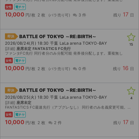
女性
電チケ
10,000
17
円/枚
2 枚
3 件
残り
日
BATTLE OF TOKYO ～RE:BIRTH～
即決
2026/08/24(月) 18:30 千葉 LaLa arena TOKYO-BAY
15
[詳細]
座席未定 FANTASTICS FC先行
ファンタFC先行 同行者分のみ分配可能 発券後分配します。重複無し
女性
電チケ
10,000
16
円/枚
2 枚
0 件
残り
日
BATTLE OF TOKYO ～RE:BIRTH～
即決
2026/08/25(火) 18:30 千葉 LaLa arena TOKYO-BAY
4
[詳細]
座席未定
FANTASTICS FC最速先行（アプグレなし） 同行者のみ名義変更可能。（重複分ではありませ ん。） 公演中止以外での返金不可。 お値下げ等、ご質問ありましたらコメントにてお願いします。
女性
電チケ
10,000
17
円/枚
2 枚
2 件
残り
日