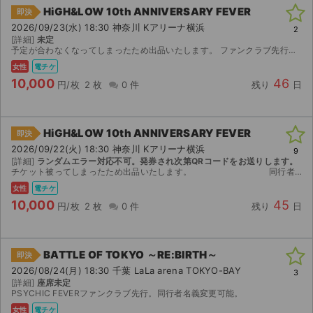
HiGH&LOW 10th ANNIVERSARY FEVER
即決
2026/09/23(水) 18:30 神奈川 Kアリーナ横浜
2
[詳細]
未定
予定が合わなくなってしまったため出品いたします。 ファンクラブ先行で当選したチケットです。 【お渡し方法】 電子チケット（チケットぴあ／イープラス）にて分配いたします。 分配可能になり次第、取...
女性
電チケ
10,000
46
円/枚
2 枚
0 件
残り
日
HiGH&LOW 10th ANNIVERSARY FEVER
即決
2026/09/22(火) 18:30 神奈川 Kアリーナ横浜
9
[詳細]
ランダムエラー対応不可。発券され次第QRコードをお送りします。
チケット被ってしまったため出品いたします。 同行者分の変更可能です。 ファンクラブ先行で当選したチケットです。 【お渡し方法】 電子チケットにて分配いたします。 分配...
女性
電チケ
10,000
45
円/枚
2 枚
0 件
残り
日
BATTLE OF TOKYO ～RE:BIRTH～
即決
2026/08/24(月) 18:30 千葉 LaLa arena TOKYO-BAY
3
[詳細]
座席未定
PSYCHIC FEVERファンクラブ先行。同行者名義変更可能。
女性
電チケ