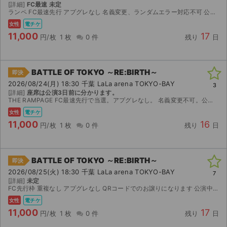
[詳細]
FC最速 未定
ランペ FC最速先行 アプグレなし 名義変更、ランダムエラー対応不可 公演中止の場合のみ返金対応可
女性
電チケ
11,000
17
円/枚
1 枚
0 件
残り
日
BATTLE OF TOKYO ～RE:BIRTH～
即決
2026/08/24(月) 18:30 千葉 LaLa arena TOKYO-BAY
3
[詳細]
座席は公演3日前に分かります。
THE RAMPAGE FC最速先行で当選。アプグレなし。 名義変更不可。公演中止の場合のみ返金します。 公演3日前にQRコード送らせて頂きます
女性
電チケ
11,000
16
円/枚
1 枚
0 件
残り
日
BATTLE OF TOKYO ～RE:BIRTH～
即決
2026/08/25(火) 18:30 千葉 LaLa arena TOKYO-BAY
7
[詳細]
未定
FC先行枠 重複なし アプグレなし QRコードでのお譲りになります 公演中止以外の返金は致しかねます
女性
電チケ
11,000
17
円/枚
1 枚
0 件
残り
日