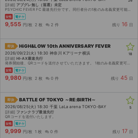
26
[詳細]
アプグレ無し（落選）未定
PSYCHIC FEVER FC 最速先行分です。同行者分の1枚のみ名義変更可能です。
女性
電チケ
9,555
16
円/枚
2 枚
2 件
残り
日
HiGH&LOW 10th ANNIVERSARY FEVER
即決
2026/09/22(火) 18:30 神奈川 Kアリーナ横浜
18
[詳細]
HI-AX最速先行
発券開始後、QRコードを送付させていただきます。 1枚のみ名義変更可能です。 ランダムエラー、本人確認対応不可。
女性
電チケ
9,980
45
円/枚
2 枚
0 件
残り
日
BATTLE OF TOKYO ～RE:BIRTH～
即決
2026/08/25(火) 18:30 千葉 LaLa arena TOKYO-BAY
5
[詳細]
ファンクラブ最速先行
QRコードを送付いたします。
女性
電チケ
9,999
17
円/枚
1 枚
0 件
残り
日