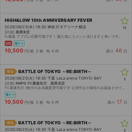
HiGH&LOW 10th ANNIVERSARY FEVER
2026/09/23(水) 18:30 神奈川 Kアリーナ横浜
12
[詳細]
座席未定
fc最速 アプグレ応募可能です！ 購入前にコメント頂けますと幸いです。
女性
電チケ
10,500
46
円/枚
2 枚
4 件
残り
日
BATTLE OF TOKYO ～RE:BIRTH～
即決
2026/08/25(火) 18:30 千葉 LaLa arena TOKYO-BAY
2
[詳細]
RMPG FC最速先行 座席未定
FC最速先行 1枚分のみ名義変更可能です 公演中止の場合のみ返金させていただきます
電チケ
10,500
17
円/枚
2 枚
0 件
残り
日
BATTLE OF TOKYO ～RE:BIRTH～
即決
2026/08/25(火) 18:30 千葉 LaLa arena TOKYO-BAY
2