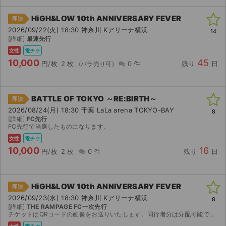
HiGH&LOW 10th ANNIVERSARY FEVER
即決
2026/09/22(火) 18:30 神奈川 Kアリーナ横浜
14
[詳細]
最速先行
女性
電チケ
10,000
45
円/枚
2 枚
0 件
残り
日
BATTLE OF TOKYO ～RE:BIRTH～
即決
2026/08/24(月) 18:30 千葉 LaLa arena TOKYO-BAY
8
[詳細]
FC先行
FC先行で当選したものになります。
女性
電チケ
10,000
16
円/枚
2 枚
0 件
残り
日
HiGH&LOW 10th ANNIVERSARY FEVER
即決
2026/09/23(水) 18:30 神奈川 Kアリーナ横浜
8
[詳細]
THE RAMPAGE FC一次先行
チケットはQRコードの画像をお送りいたします。同行者分は分配可能です。公演中止以外の返金は致しかねますのでご了承ください。