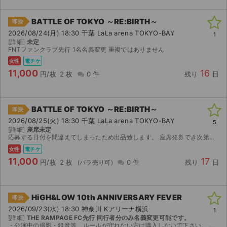
BATTLE OF TOKYO ～RE:BIRTH～
即決
2026/08/24(月) 18:30 千葉 LaLa arena TOKYO-BAY
1
[詳細]
未定
FNTファンクラブ先行 1名名義変更 重複ではありません
女性
電チケ
11,000
16
円/枚
2 枚
0 件
残り
日
BATTLE OF TOKYO ～RE:BIRTH～
即決
2026/08/25(火) 18:30 千葉 LaLa arena TOKYO-BAY
5
[詳細]
座席未定
応募する日付を間違えてしまったため出品致します。 座席発券でき次第の分配となります。
女性
電チケ
11,000
17
円/枚
2 枚
0 件
残り
日
HiGH&LOW 10th ANNIVERSARY FEVER
即決
2026/09/23(水) 18:30 神奈川 Kアリーナ横浜
1
[詳細]
THE RAMPAGE FC先行 同行者分のみ名義変更可能です。
・公演中の撮影・録音等、ルールが守れない方は購入しないで下さい。 ・代理購入はしないで下さい。必ず取引されるご本人がご購入下さい。 ・同行者分はticketbookで分配しますのでご購入後、...