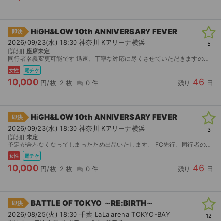
HiGH&LOW 10th ANNIVERSARY FEVER
即決
2026/09/23(水) 18:30 神奈川 Kアリーナ横浜
5
[詳細]
座席未定
同行者名義変更可能です 迅速、丁寧な対応に尽くさせていただきますので、よろしくお願いします
女性
電チケ
10,000
46
円/枚
2 枚
0 件
残り
日
HiGH&LOW 10th ANNIVERSARY FEVER
即決
2026/09/23(水) 18:30 神奈川 Kアリーナ横浜
3
[詳細]
未定
予定が合わなくなってしまったため出品いたします。 FC先行、同行者のみ名義変更可能 公演が中止となった場合のみ、手数料を差し引いた金額を返金いたします。 取引確定後のキャンセルはお受けできませ...
女性
電チケ
10,000
46
円/枚
2 枚
0 件
残り
日
BATTLE OF TOKYO ～RE:BIRTH～
即決
2026/08/25(火) 18:30 千葉 LaLa arena TOKYO-BAY
12