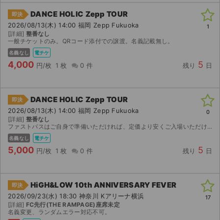
DANCE HOLIC Zepp TOUR
即決
ライブ・コンサート（海外）
2026/08/13(木) 14:00 福岡 Zepp Fukuoka
1
[詳細]
整番なし
イベント
一般チケットのみ。QRコード添付での譲渡。名義記載無し。
名義なし
電チケ
スポーツ
4,000
5
円/枚
1 枚
0 件
残り
日
演劇・ミュージカル
DANCE HOLIC Zepp TOUR
即決
ご利用ガイド
2026/08/13(木) 14:00 福岡 Zepp Fukuoka
0
[詳細]
整番なし
ファストパスはご自身で準備いただければ、定価より安くご入場いただけます。QRコード画像添付による譲渡。値下げ交渉承ります。
ご利用ガイド
名義なし
電チケ
5,000
5
手数料・お支払い方法
円/枚
1 枚
0 件
残り
日
AIに質問する
HiGH&LOW 10th ANNIVERSARY FEVER
即決
よくある質問
2026/09/23(水) 18:30 神奈川 Kアリーナ横浜
17
[詳細]
FC先行(THE RAMPAGE)座席未定
名義変更、ランダムエラー対応不可。
お知らせ