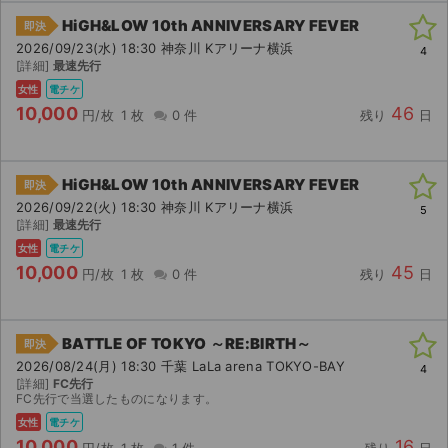
HiGH&LOW 10th ANNIVERSARY FEVER
即決
2026/09/23(水) 18:30 神奈川 Kアリーナ横浜
4
[詳細]
最速先行
女性
電チケ
10,000
46
円/枚
1 枚
0 件
残り
日
HiGH&LOW 10th ANNIVERSARY FEVER
即決
2026/09/22(火) 18:30 神奈川 Kアリーナ横浜
5
[詳細]
最速先行
女性
電チケ
10,000
45
円/枚
1 枚
0 件
残り
日
BATTLE OF TOKYO ～RE:BIRTH～
即決
2026/08/24(月) 18:30 千葉 LaLa arena TOKYO-BAY
4
[詳細]
FC先行
FC先行で当選したものになります。
女性
電チケ
10,000
16
円/枚
1 枚
1 件
残り
日