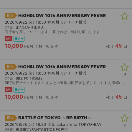
HiGH&LOW 10th ANNIVERSARY FEVER
即決
2026/09/22(火) 18:30 神奈川 Kアリーナ横浜
1
[詳細]
まだ分かりません
同行者を探していています！ 良ければご検討お願いします
女性
電チケ
10,000
45
円/枚
1 枚
5 件
残り
日
HiGH&LOW 10th ANNIVERSARY FEVER
即決
2026/09/22(火) 18:30 神奈川 Kアリーナ横浜
0
[詳細]
BBZ FC 1次先行
BBZ先行チケットです！ 友人との連番の同行者を探しています お気軽にお声掛けください
女性
電チケ
10,000
45
円/枚
1 枚
0 件
残り
日
BATTLE OF TOKYO ～RE:BIRTH～
即決
2026/08/26(水) 18:30 千葉 LaLa arena TOKYO-BAY
2
[詳細]
座席未定/FANTASTICS FC先行