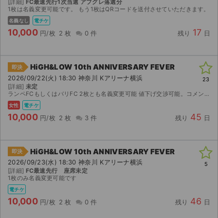
[詳細]
FC最速先行1次当選 アプグレ落選分
1枚は名義変更可能です。 もう1枚はQRコードを送付させていただきます。
名義なし
電チケ
10,000
17
円/枚
2 枚
0 件
残り
日
HiGH&LOW 10th ANNIVERSARY FEVER
即決
2026/09/22(火) 18:30 神奈川 Kアリーナ横浜
23
[詳細]
未定
ランペFCもしくはバリFC 2枚とも名義変更可能 値下げ交渉可能。コメントください アプグレ申込予定です。(アプグレ当落で値段変わります)
女性
電チケ
10,000
45
円/枚
2 枚
3 件
残り
日
HiGH&LOW 10th ANNIVERSARY FEVER
即決
2026/09/23(水) 18:30 神奈川 Kアリーナ横浜
5
[詳細]
FC最速先行 座席未定
1枚のみ名義変更可能です
電チケ
10,000
46
円/枚
2 枚
0 件
残り
日