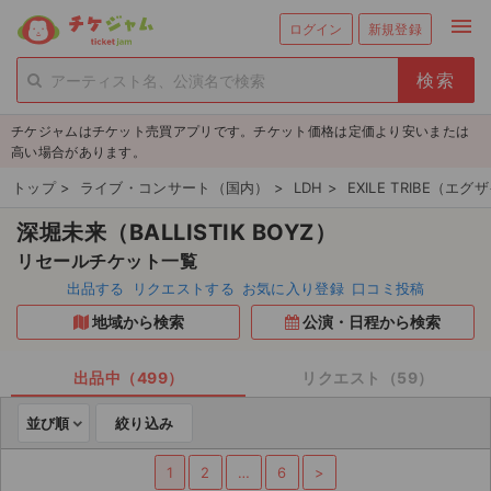
menu
ログイン
新規登録
person_add
exit_to_app
新規会員登録
ログイン
チケジャムはチケット売買アプリです。チケット価格は定価より安いまたは
チケットを探す
高い場合があります。
新着チケット
トップ
>
ライブ・コンサート（国内）
>
LDH
>
EXILE TRIBE（
深堀未来（BALLISTIK BOYZ）
値下げしたチケット
リセールチケット一覧
都道府県からチケットを探す
出品する
リクエストする
お気に入り登録
口コミ投稿
地域から検索
公演・日程から検索
もうすぐ開催のチケット
チケットのリクエスト一覧
出品中（499）
リクエスト（59）
並び順
絞り込み
取扱チケット
1
2
…
6
>
ライブ・コンサート（国内）