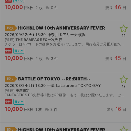
女性
電チケ
10,000
46
円/枚
2 枚
0 件
残り
日
HiGH&LOW 10th ANNIVERSARY FEVER
即決
2026/09/22(火) 18:30 神奈川 Kアリーナ横浜
14
[詳細]
THE RAMPAGE FC一次先行
チケットはQRコードの画像をお送りいたします。同行者分は分配可能です。公演中止以外の返金は致しかねますのでご了承ください。
女性
電チケ
10,000
45
円/枚
2 枚
3 件
残り
日
BATTLE OF TOKYO ～RE:BIRTH～
即決
2026/08/24(月) 18:30 千葉 LaLa arena TOKYO-BAY
12
[詳細]
座席未定
FANTASTICS FC先行枠 1枚はQR画像、もう一枚は分配いたします。 ご購入後に分配先として、ticketbook登録済みのメールアドレスをご連絡ください。 公演が中止となった場合の...
女性
電チケ
10,000
16
円/枚
1 枚
3 件
残り
日
HiGH&LOW 10th ANNIVERSARY FEVER
即決