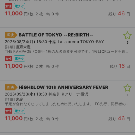
女性
電チケ
11,000
46
円/枚
2 枚
0 件
残り
日
BATTLE OF TOKYO ～RE:BIRTH～
即決
2026/08/24(月) 18:30 千葉 LaLa arena TOKYO-BAY
5
[詳細]
座席未定
THE RAMPAGE FC先行 1枚のみ名義変更可能です。1枚はQRコードを送信します。ランダムエラー対応不可です。 アプグレではありません。 重複なし
女性
電チケ
11,000
16
円/枚
2 枚
0 件
残り
日
HiGH&LOW 10th ANNIVERSARY FEVER
即決
2026/09/23(水) 18:30 神奈川 Kアリーナ横浜
1
[詳細]
未定
予定が合わなくなってしまったため出品いたします。 FC先行、同行者のみ名義変更可能です。 公演が中止となった場合のみ、手数料を差し引いた金額を返金いたします。 取引確定後のキャンセルはお受けで...
女性
電チケ
11,000
46
円/枚
2 枚
0 件
残り
日