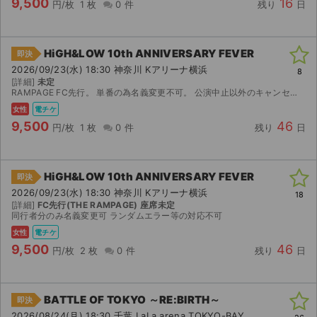
9,500
16
円/枚
1 枚
0 件
残り
日
HiGH&LOW 10th ANNIVERSARY FEVER
即決
2026/09/23(水) 18:30 神奈川 Kアリーナ横浜
8
[詳細]
未定
RAMPAGE FC先行。 単番の為名義変更不可。 公演中止以外のキャンセル返金不可です。
女性
電チケ
9,500
46
円/枚
1 枚
0 件
残り
日
HiGH&LOW 10th ANNIVERSARY FEVER
即決
2026/09/23(水) 18:30 神奈川 Kアリーナ横浜
18
[詳細]
FC先行(THE RAMPAGE) 座席未定
同行者分のみ名義変更可 ランダムエラー等の対応不可
女性
電チケ
9,500
46
円/枚
2 枚
0 件
残り
日
BATTLE OF TOKYO ～RE:BIRTH～
即決
2026/08/24(月) 18:30 千葉 LaLa arena TOKYO-BAY