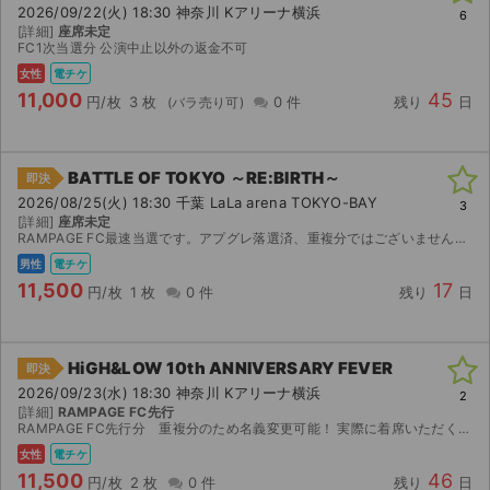
2026/09/22(火) 18:30 神奈川 Kアリーナ横浜
6
[詳細]
座席未定
FC1次当選分 公演中止以外の返金不可
女性
電チケ
11,000
45
円/枚
3 枚
0 件
残り
日
BATTLE OF TOKYO ～RE:BIRTH～
即決
2026/08/25(火) 18:30 千葉 LaLa arena TOKYO-BAY
3
[詳細]
座席未定
RAMPAGE FC最速当選です。アプグレ落選済、重複分ではございません。ご購入後名義お教え可能です。 発券開始しましたらすぐQRコード画像でのお渡しとなります。 公演中止の場合は手数料を差し...
男性
電チケ
11,500
17
円/枚
1 枚
0 件
残り
日
HiGH&LOW 10th ANNIVERSARY FEVER
即決
2026/09/23(水) 18:30 神奈川 Kアリーナ横浜
2
[詳細]
RAMPAGE FC先行
RAMPAGE FC先行分 重複分のため名義変更可能！ 実際に着席いただく座席と異なってもよろしければ2枚とも名義変更での分配も可能です！名義変更での分配であればランダムエラーもご自身で対応いた...
女性
電チケ
11,500
46
円/枚
2 枚
0 件
残り
日