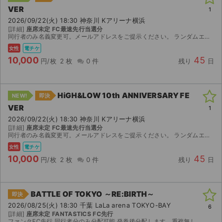
VER
1
2026/09/22(火) 18:30 神奈川 Kアリーナ横浜
[詳細]
座席未定 FC最速先行当選分
同行者のみ名義変更可。メールアドレスをご提示ください。 ランダムエラー、公演中止以外の返品不可。
女性
電チケ
10,000
45
円/枚
2 枚
0 件
残り
日
HiGH&LOW 10th ANNIVERSARY FE
NEW!
即決
VER
1
2026/09/22(火) 18:30 神奈川 Kアリーナ横浜
[詳細]
座席未定 FC最速先行当選分
同行者のみ名義変更可。メールアドレスをご提示ください。 ランダムエラー、公演中止以外の返品不可。
女性
電チケ
10,000
45
円/枚
2 枚
0 件
残り
日
BATTLE OF TOKYO ～RE:BIRTH～
即決
2026/08/25(火) 18:30 千葉 LaLa arena TOKYO-BAY
6
[詳細]
座席未定 FANTASTICS FC先行
ファンタFC先行 同行者分のみ分配可能 発券後分配します。重複無し