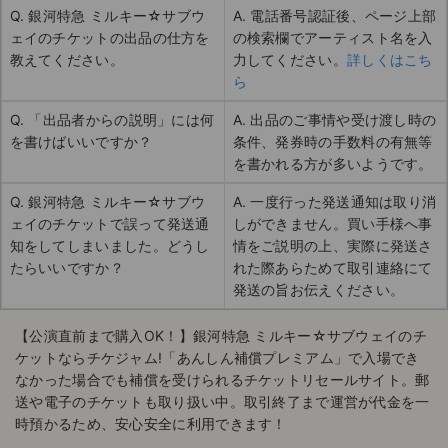
Q. 銀河特急 ミルキー☆サブウ
A. 電話番号認証後、ページ上部
ェイのチケットの出品の仕方を
の検索欄でアーティスト名を入
教えてください。
力してください。
詳しくはこち
ら
Q. 「出品者からの説明」には何
A. 出品のご事情や受け渡し時の
を書けばいいですか？
条件、発券時の手数料の有無等
を書かれる方が多いようです。
Q. 銀河特急 ミルキー☆サブウ
A. 一度行った発送通知は取り消
ェイのチケットで誤って発送通
しができません。買い手様へ事
知をしてしまいました。どうし
情をご説明の上、実際に発送さ
たらいいですか？
れた際あらためて取引連絡にて
発送の旨お伝えください。
【公演直前まで購入OK！】銀河特急 ミルキー☆サブウェイのチ
ケットならチケジャム!「あんしん補償プレミアム」で入場でき
なかった場合でも補償を受けられるチケットリセールサイト。郵
送や電子のチケットも取り扱い中。取引終了まで運営が代金を一
時預かるため、安心安全に利用できます！