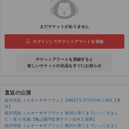
ライブ・コンサート（海外）
イベント
まだチケットがありません
スポーツ
ログインしてチケットアラートを登録
演劇・ミュージカル
チケットアラートを登録すると
ご利用ガイド
欲しいチケットの出品をすぐにお知らせ
ご利用ガイド
手数料・お支払い方法
直近の公演
銀河特急 ミルキー☆サブウェイ SWEETS STATION CAFE【東
AIに質問する
京】
銀河特急 ミルキー☆サブウェイ 銀河の果てまでいってきまし
よくある質問
た！展 in 札幌【亀山陽平監督サイン会付入場券】
銀河特急 ミルキー☆サブウェイ 銀河の果てまでいってきまし
お知らせ