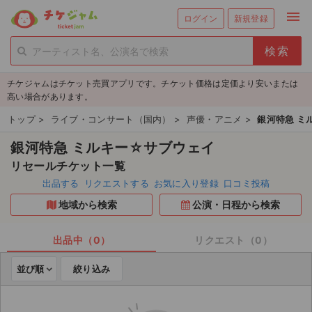
menu
ログイン
新規登録
person_add
exit_to_app
新規会員登録
ログイン
チケジャムはチケット売買アプリです。チケット価格は定価より安いまたは
チケットを探す
高い場合があります。
新着チケット
トップ
>
ライブ・コンサート（国内）
>
声優・アニメ
>
銀河特急 ミ
銀河特急 ミルキー☆サブウェイ
値下げしたチケット
リセールチケット一覧
都道府県からチケットを探す
出品する
リクエストする
お気に入り登録
口コミ投稿
地域から検索
公演・日程から検索
もうすぐ開催のチケット
チケットのリクエスト一覧
出品中（0）
リクエスト（0）
並び順
絞り込み
取扱チケット
ライブ・コンサート（国内）