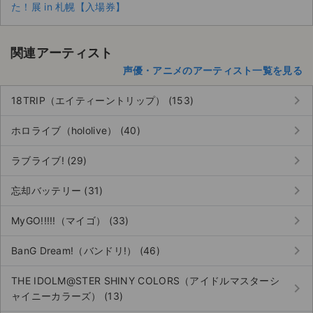
た！展 in 札幌【入場券】
関連アーティスト
声優・アニメのアーティスト一覧を見る
keyboard_arrow_right
18TRIP（エイティーントリップ） (153)
keyboard_arrow_right
ホロライブ（hololive） (40)
keyboard_arrow_right
ラブライブ! (29)
keyboard_arrow_right
忘却バッテリー (31)
keyboard_arrow_right
MyGO!!!!!（マイゴ） (33)
keyboard_arrow_right
BanG Dream!（バンドリ!） (46)
サイト情報
THE IDOLM@STER SHINY COLORS（アイドルマスターシ
keyboard_arrow_right
チケットジャム運営会社
ャイニーカラーズ） (13)