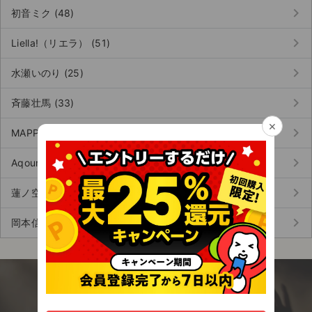
チケットジャム利用規約
keyboard_arrow_right
初音ミク (48)
プライバシーポリシー
keyboard_arrow_right
Liella!（リエラ） (51)
特定商取引法に基づく表記
keyboard_arrow_right
水瀬いのり (25)
公演登録依頼
keyboard_arrow_right
斉藤壮馬 (33)
不正転売禁止法について
×
keyboard_arrow_right
MAPPA（マッパ） (4)
チケットジャムの取り組み
keyboard_arrow_right
Aqours（アクア） (28)
音楽情報
keyboard_arrow_right
蓮ノ空女学院スクールアイドルクラブ (28)
keyboard_arrow_right
岡本信彦 (73)
今すぐアプリを無料でダウンロード！
エンタメに関わる全ての人のための安心チケッ