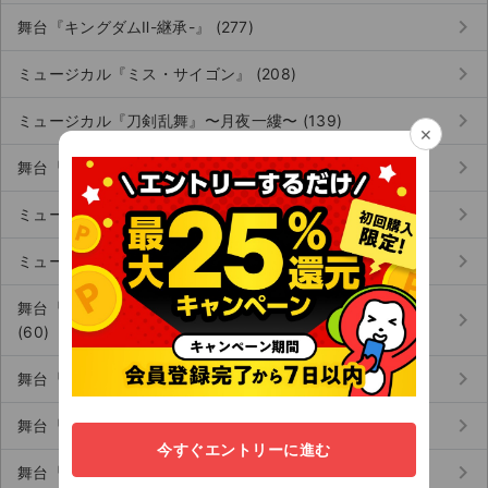
keyboard_arrow_right
舞台『キングダムⅡ-継承-』 (277)
keyboard_arrow_right
ミュージカル『ミス・サイゴン』 (208)
keyboard_arrow_right
ミュージカル『刀剣乱舞』〜月夜一縷〜 (139)
×
keyboard_arrow_right
舞台『Dancing☆Starプリキュア』 (109)
keyboard_arrow_right
ミュージカル『美少女戦士セーラームーン』 (41)
keyboard_arrow_right
ミュージカル『RENT（レント）』 (116)
舞台『アケチコ！～蒸気の黒ダイヤ、あるいは狂気の島～』
keyboard_arrow_right
(60)
keyboard_arrow_right
舞台『アメリカン・ドリーム』 (88)
keyboard_arrow_right
舞台『HiGH&LOW THE 戦国』 (67)
今すぐエントリーに進む
keyboard_arrow_right
舞台『多聞くん今どっち!?』 (78)