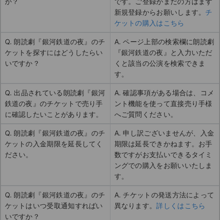
か？
です。ご登録がまだの方はまず
新規登録からお願いします。
チ
ケットの購入はこちら
Q. 朗読劇『銀河鉄道の夜』のチ
A. ページ上部の検索欄に朗読劇
ケットを探すにはどうしたらい
『銀河鉄道の夜』と入力いただ
いですか？
くと該当の公演を検索できま
す。
Q. 出品されている朗読劇『銀河
A. 確認事項がある場合は、コメ
鉄道の夜』のチケットで売り手
ント機能を使って直接売り手様
に確認したいことがあります。
へご質問ください。
Q. 朗読劇『銀河鉄道の夜』のチ
A. 申し訳ございませんが、入金
ケットの入金期限を延長してく
期限は延長できかねます。お手
ださい。
数ですがお支払いできるタイミ
ングでの購入をお願いいたしま
す。
Q. 朗読劇『銀河鉄道の夜』のチ
A. チケットの発送方法によって
ケットはいつ受取通知すればい
異なります。
詳しくはこちら
いですか？