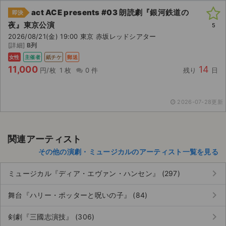
チケットジャム利用規約
act ACE presents #03 朗読劇『銀河鉄道の
即決
プライバシーポリシー
夜』東京公演
5
2026/08/21(金) 19:00 東京 赤坂レッドシアター
[詳細]
B列
特定商取引法に基づく表記
女性
主催者
紙チケ
郵送
公演登録依頼
11,000
14
円/枚
1 枚
0 件
残り
日
不正転売禁止法について
2026-07-28更新
チケットジャムの取り組み
音楽情報
関連アーティスト
その他の演劇・ミュージカルのアーティスト一覧を見る
keyboard_arrow_right
ミュージカル『ディア・エヴァン・ハンセン』 (297)
keyboard_arrow_right
舞台『ハリー・ポッターと呪いの子』 (84)
keyboard_arrow_right
剣劇『三國志演技』 (306)