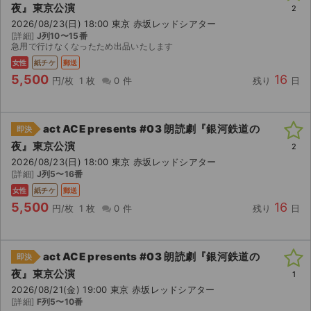
夜』東京公演
2
2026/08/23(日) 18:00 東京 赤坂レッドシアター
ライブ・コンサート（海外）
[詳細]
J列10〜15番
急用で行けなくなったため出品いたします
イベント
女性
紙チケ
郵送
5,500
16
円/枚
1 枚
0 件
残り
日
スポーツ
演劇・ミュージカル
act ACE presents #03 朗読劇『銀河鉄道の
即決
夜』東京公演
2
ご利用ガイド
2026/08/23(日) 18:00 東京 赤坂レッドシアター
[詳細]
J列5〜16番
ご利用ガイド
女性
紙チケ
郵送
5,500
16
円/枚
1 枚
0 件
残り
日
手数料・お支払い方法
AIに質問する
act ACE presents #03 朗読劇『銀河鉄道の
即決
夜』東京公演
よくある質問
1
2026/08/21(金) 19:00 東京 赤坂レッドシアター
[詳細]
F列5〜10番
お知らせ