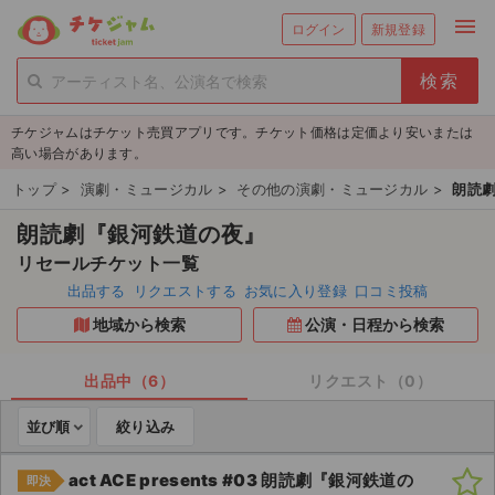
menu
ログイン
新規登録
person_add
exit_to_app
新規会員登録
ログイン
チケジャムはチケット売買アプリです。チケット価格は定価より安いまたは
チケットを探す
高い場合があります。
新着チケット
トップ
>
演劇・ミュージカル
>
その他の演劇・ミュージカル
>
朗読
朗読劇『銀河鉄道の夜』
値下げしたチケット
リセールチケット一覧
都道府県からチケットを探す
出品する
リクエストする
お気に入り登録
口コミ投稿
地域から検索
公演・日程から検索
もうすぐ開催のチケット
チケットのリクエスト一覧
出品中（6）
リクエスト（0）
並び順
絞り込み
取扱チケット
act ACE presents #03 朗読劇『銀河鉄道の
即決
ライブ・コンサート（国内）