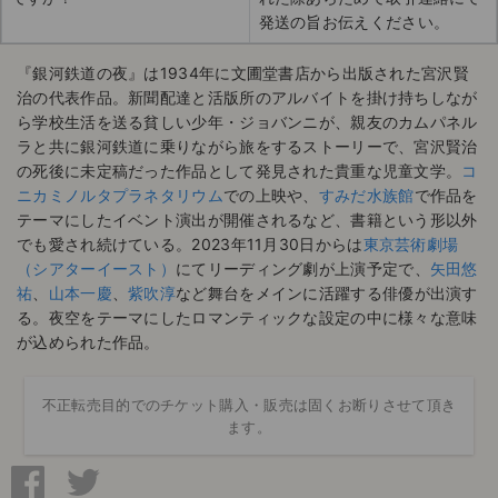
発送の旨お伝えください。
『銀河鉄道の夜』は1934年に文圃堂書店から出版された宮沢賢
治の代表作品。新聞配達と活版所のアルバイトを掛け持ちしなが
ら学校生活を送る貧しい少年・ジョバンニが、親友のカムパネル
ラと共に銀河鉄道に乗りながら旅をするストーリーで、宮沢賢治
の死後に未定稿だった作品として発見された貴重な児童文学。
コ
ニカミノルタプラネタリウム
での上映や、
すみだ水族館
で作品を
テーマにしたイベント演出が開催されるなど、書籍という形以外
でも愛され続けている。2023年11月30日からは
東京芸術劇場
（シアターイースト）
にてリーディング劇が上演予定で、
矢田悠
祐
、
山本一慶
、
紫吹淳
など舞台をメインに活躍する俳優が出演す
る。夜空をテーマにしたロマンティックな設定の中に様々な意味
が込められた作品。
不正転売目的でのチケット購入・販売は固くお断りさせて頂き
ます。