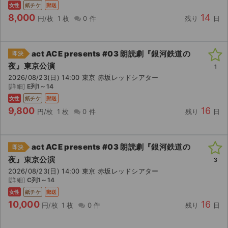
女性
紙チケ
郵送
8,000
14
円/枚
1 枚
0 件
残り
日
act ACE presents #03 朗読劇『銀河鉄道の
即決
夜』東京公演
1
2026/08/23(日) 14:00 東京 赤坂レッドシアター
[詳細]
E列1～14
女性
紙チケ
郵送
9,800
16
円/枚
1 枚
0 件
残り
日
act ACE presents #03 朗読劇『銀河鉄道の
即決
夜』東京公演
3
2026/08/23(日) 14:00 東京 赤坂レッドシアター
[詳細]
C列1～14
サイト情報
女性
紙チケ
郵送
10,000
16
円/枚
1 枚
0 件
残り
日
チケットジャム運営会社