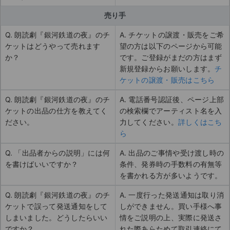
売り手
Q. 朗読劇『銀河鉄道の夜』のチ
A. チケットの譲渡・販売をご希
ケットはどうやって売れます
望の方は以下のページから可能
か？
です。ご登録がまだの方はまず
新規登録からお願いします。
チ
ケットの譲渡・販売はこちら
Q. 朗読劇『銀河鉄道の夜』のチ
A. 電話番号認証後、ページ上部
ケットの出品の仕方を教えてく
の検索欄でアーティスト名を入
ださい。
力してください。
詳しくはこち
ら
Q. 「出品者からの説明」には何
A. 出品のご事情や受け渡し時の
を書けばいいですか？
条件、発券時の手数料の有無等
を書かれる方が多いようです。
Q. 朗読劇『銀河鉄道の夜』のチ
A. 一度行った発送通知は取り消
ケットで誤って発送通知をして
しができません。買い手様へ事
しまいました。どうしたらいい
情をご説明の上、実際に発送さ
ですか？
れた際あらためて取引連絡にて