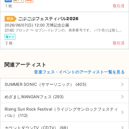
1 枚
取引済
ごぶごぶフェスティバル2026
即決
2026/06/07(日) 12:00 万博記念公園
[詳細] ブロック 〜 セブン-イレブンの、発券番号です。 バラ売りは致しません。
電チケ
2 枚
取引済
関連アーティスト
音楽フェス・イベントのアーティスト一覧を見る
keyboard_arrow_right
SUMMER SONIC（サマーソニック） (405)
keyboard_arrow_right
めざましWANGANフェス (293)
Rising Sun Rock Festival（ライジングサンロックフェスティ
keyboard_arrow_right
バル） (112)
keyboard_arrow_right
カウントダウンTV（CDTV） (98)