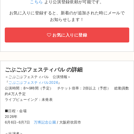
こちら
より公演登録依頼が可能です。
ライブ・コンサート（海外）
お気に入りに登録すると、新着のが追加された時にメールで
お知らせします！
イベント
お気に入りに登録
スポーツ
演劇・ミュージカル
ご利用ガイド
ごぶごぶフェスティバル の詳細
＜ごぶごぶフェスティバル 公演情報＞
ご利用ガイド
『
ごぶごぶフェスティバル2026
』
公演時間：8〜9時間（予定） チケット倍率：2倍以上（予想） 総動員数
手数料・お支払い方法
約4万人予定
ライブビューイング：未発表
AIに質問する
■日程・会場
2026年
よくある質問
6月6日-6月7日
万博記念公園
/ 大阪府吹田市
お知らせ
＜出演者＞