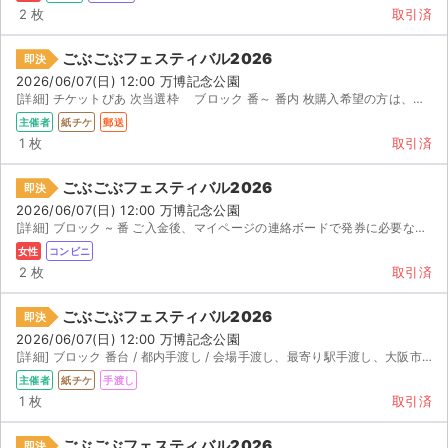
2 枚
取引済
ごぶごぶフェスティバル2026
即決
2026/06/07(日) 12:00 万博記念公園
[詳細] チケットぴあ 次当選枠 ブロック 番～ 番内 枚購入希望の方は、多少お値下げ...
主催者
紙チケ
郵送
1 枚
取引済
ごぶごぶフェスティバル2026
即決
2026/06/07(日) 12:00 万博記念公園
[詳細] ブロック ~ 番 ご入金後、マイページの連絡ボードで発券に必要な情報をお知らせし...
女性
コンビニ
2 枚
取引済
ごぶごぶフェスティバル2026
即決
2026/06/07(日) 12:00 万博記念公園
[詳細] ブロック 番台 / 都内手渡し / 会場手渡し、最寄り駅手渡し、大阪市内手渡し可能 ...
主催者
紙チケ
手渡し
1 枚
取引済
ごぶごぶフェスティバル2026
即決