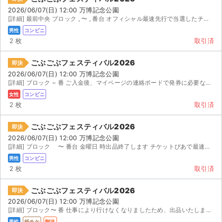
2026/06/07(日) 12:00 万博記念公園
[詳細] 最前中央 ブロック , 〜 , 番台 オフィシャル最速先行で当選したチケットです。 予...
男性
コンビニ
2 枚
取引済
ごぶごぶフェスティバル2026
即決
2026/06/07(日) 12:00 万博記念公園
[詳細] ブロック ~ 番 ご入金後、マイページの連絡ボードで発券に必要な情報をお知らせし...
女性
コンビニ
2 枚
取引済
ごぶごぶフェスティバル2026
即決
2026/06/07(日) 12:00 万博記念公園
[詳細] ブロック 〜 番台 金曜日 時出品終了します チケットぴあで最速当選の 枚...
男性
コンビニ
2 枚
取引済
ごぶごぶフェスティバル2026
即決
2026/06/07(日) 12:00 万博記念公園
[詳細] ブロック〜 番 仕事により行けなくなりましたため、出品いたします。 本日 時までのご購入...
男性
紙チケ
郵送