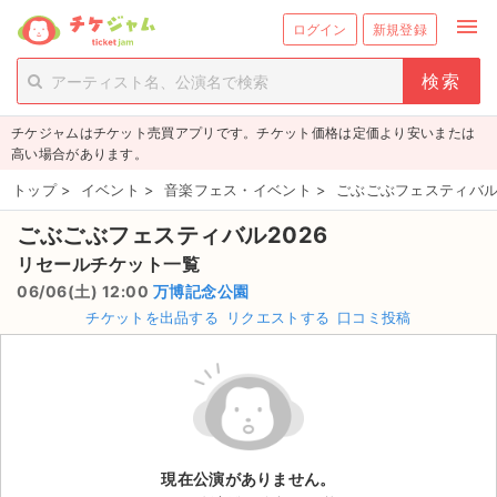
menu
ログイン
新規登録
person_add
exit_to_app
新規会員登録
ログイン
チケジャムはチケット売買アプリです。チケット価格は定価より安いまたは
チケットを探す
高い場合があります。
新着チケット
トップ
>
イベント
>
音楽フェス・イベント
>
ごぶごぶフェスティバル
ごぶごぶフェスティバル2026
値下げしたチケット
リセールチケット一覧
都道府県からチケットを探す
06/06(土) 12:00
万博記念公園
チケットを出品する
リクエストする
口コミ投稿
もうすぐ開催のチケット
チケットのリクエスト一覧
取扱チケット
現在公演がありません。
ライブ・コンサート（国内）