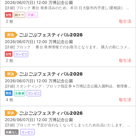
2026/06/07(日) 12:00 万博記念公園
[詳細] ブロック 番台 発券済みのため、本日 日大阪市内手渡し(要相談)、もしくは当日会場に...
女性
紙チケ
手渡し
2 枚
取引済
ごぶごぶフェスティバル2026
即決
2026/06/07(日) 12:00 万博記念公園
[詳細] ブロック 番台 発券情報でのお取引となります。 購入の前にコメントお願いいたします。
女性
コンビニ
2 枚
取引済
ごぶごぶフェスティバル2026
即決
2026/06/07(日) 12:00 万博記念公園
[詳細] スタンディング・ブロック指定券 ※万博記念公園入園料込、整理番号付 ブロック 整理番号 ...
男性
主催者
コンビニ
4 枚
取引済
ごぶごぶフェスティバル2026
即決
2026/06/07(日) 12:00 万博記念公園
[詳細] ブロック 〜 予定が合わなくなってしまったため出品いたします。 【お渡し...
名義なし
コンビニ