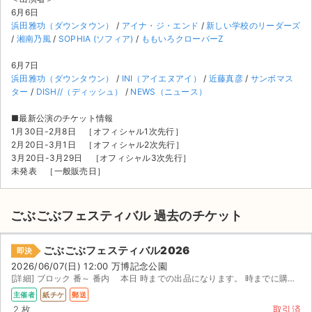
6月6日
浜田雅功（ダウンタウン）
/
アイナ・ジ・エンド
/
新しい学校のリーダーズ
/
湘南乃風
/
SOPHIA (ソフィア)
/
ももいろクローバーZ
6月7日
浜田雅功（ダウンタウン）
/
INI（アイエヌアイ）
/
近藤真彦
/
サンボマス
ター
/
DISH//（ディッシュ）
/
NEWS（ニュース）
■最新公演のチケット情報
1月30日-2月8日 ［オフィシャル1次先行］
2月20日-3月1日 ［オフィシャル2次先行］
3月20日-3月29日 ［オフィシャル3次先行］
未発表 ［一般販売日］
ごぶごぶフェスティバル 過去のチケット
ごぶごぶフェスティバル2026
即決
サイト情報
2026/06/07(日) 12:00 万博記念公園
[詳細] ブロック 番～ 番内 本日 時までの出品になります。 時までに購入してい...
チケットジャム運営会社
主催者
紙チケ
郵送
2 枚
取引済