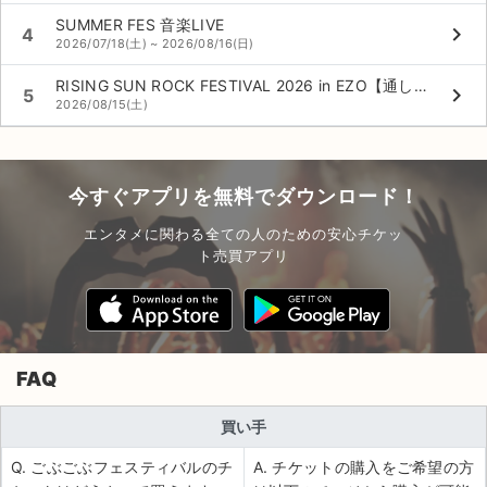
SUMMER FES 音楽LIVE
keyboard_arrow_right
4
2026/07/18(土) ~ 2026/08/16(日)
RISING SUN ROCK FESTIVAL 2026 in EZO【通し券】
keyboard_arrow_right
5
2026/08/15(土)
今すぐアプリを無料でダウンロード！
エンタメに関わる全ての人のための安心チケッ
ト売買アプリ
FAQ
買い手
Q. ごぶごぶフェスティバルのチ
A. チケットの購入をご希望の方