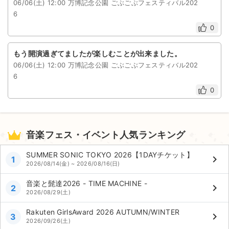
06/06(土) 12:00 万博記念公園 ごぶごぶフェスティバル202
6
0
もう開演過ぎてましたが楽しむことが出来ました。
06/06(土) 12:00 万博記念公園 ごぶごぶフェスティバル202
6
0
音楽フェス・イベント人気ランキング
SUMMER SONIC TOKYO 2026【1DAYチケット】
keyboard_arrow_right
1
2026/08/14(金) ~ 2026/08/16(日)
音楽と髭達2026 - TIME MACHINE -
keyboard_arrow_right
2
2026/08/29(土)
Rakuten GirlsAward 2026 AUTUMN/WINTER
keyboard_arrow_right
3
2026/09/26(土)