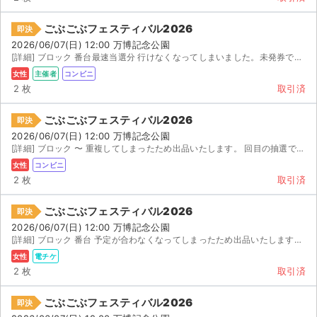
チケットジャム利用規約
ごぶごぶフェスティバル2026
即決
プライバシーポリシー
2026/06/07(日) 12:00 万博記念公園
[詳細] ブロック 番台最速当選分 行けなくなってしまいました。未発券です。発券からお願いします。
特定商取引法に基づく表記
女性
主催者
コンビニ
2 枚
取引済
公演登録依頼
ごぶごぶフェスティバル2026
即決
不正転売禁止法について
2026/06/07(日) 12:00 万博記念公園
[詳細] ブロック 〜 重複してしまったため出品いたします。 回目の抽選で当選したチケット...
チケットジャムの取り組み
女性
コンビニ
2 枚
取引済
音楽情報
ごぶごぶフェスティバル2026
即決
2026/06/07(日) 12:00 万博記念公園
[詳細] ブロック 番台 予定が合わなくなってしまったため出品いたします。 次先行で当選したチ...
女性
電チケ
2 枚
取引済
ごぶごぶフェスティバル2026
即決