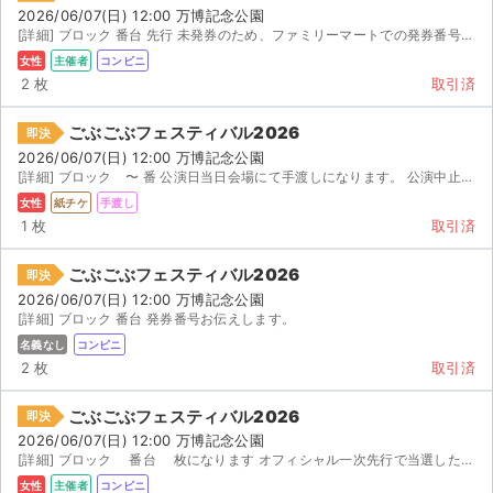
2026/06/07(日) 12:00 万博記念公園
[詳細] ブロック 番台 先行 未発券のため、ファミリーマートでの発券番号をお伝えします...
女性
主催者
コンビニ
2 枚
取引済
ごぶごぶフェスティバル2026
即決
2026/06/07(日) 12:00 万博記念公園
[詳細] ブロック 〜 番 公演日当日会場にて手渡しになります。 公演中止以外のキャンセル返金不可
女性
紙チケ
手渡し
1 枚
取引済
ごぶごぶフェスティバル2026
即決
2026/06/07(日) 12:00 万博記念公園
[詳細] ブロック 番台 発券番号お伝えします。
名義なし
コンビニ
2 枚
取引済
ごぶごぶフェスティバル2026
即決
2026/06/07(日) 12:00 万博記念公園
[詳細] ブロック 番台 枚になります オフィシャル一次先行で当選したチケットになります。土...
女性
主催者
コンビニ