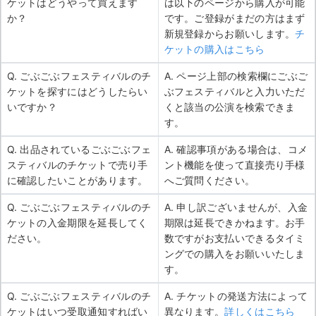
ケットはどうやって買えます
は以下のページから購入が可能
か？
です。ご登録がまだの方はまず
新規登録からお願いします。
チ
ケットの購入はこちら
Q. ごぶごぶフェスティバルのチ
A. ページ上部の検索欄にごぶご
ケットを探すにはどうしたらい
ぶフェスティバルと入力いただ
いですか？
くと該当の公演を検索できま
す。
Q. 出品されているごぶごぶフェ
A. 確認事項がある場合は、コメ
スティバルのチケットで売り手
ント機能を使って直接売り手様
に確認したいことがあります。
へご質問ください。
Q. ごぶごぶフェスティバルのチ
A. 申し訳ございませんが、入金
ケットの入金期限を延長してく
期限は延長できかねます。お手
ださい。
数ですがお支払いできるタイミ
ングでの購入をお願いいたしま
す。
Q. ごぶごぶフェスティバルのチ
A. チケットの発送方法によって
ケットはいつ受取通知すればい
異なります。
詳しくはこちら