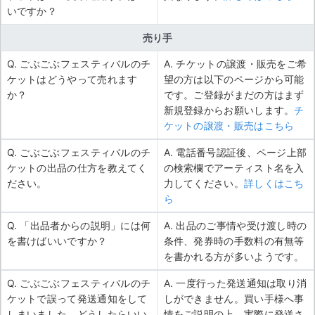
いですか？
売り手
Q. ごぶごぶフェスティバルのチ
A. チケットの譲渡・販売をご希
ケットはどうやって売れます
望の方は以下のページから可能
か？
です。ご登録がまだの方はまず
新規登録からお願いします。
チ
ケットの譲渡・販売はこちら
Q. ごぶごぶフェスティバルのチ
A. 電話番号認証後、ページ上部
ケットの出品の仕方を教えてく
の検索欄でアーティスト名を入
ださい。
力してください。
詳しくはこち
ら
Q. 「出品者からの説明」には何
A. 出品のご事情や受け渡し時の
を書けばいいですか？
条件、発券時の手数料の有無等
を書かれる方が多いようです。
Q. ごぶごぶフェスティバルのチ
A. 一度行った発送通知は取り消
ケットで誤って発送通知をして
しができません。買い手様へ事
しまいました。どうしたらいい
情をご説明の上、実際に発送さ