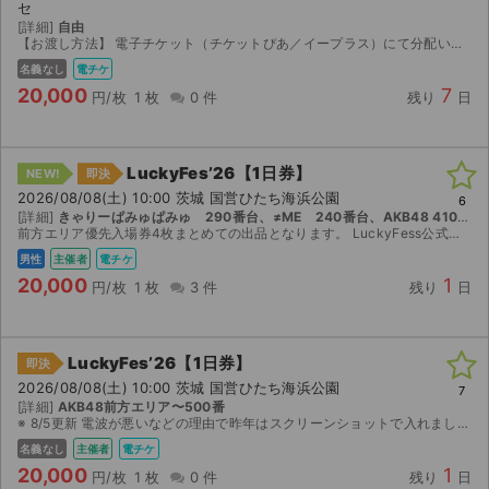
セ
[詳細]
自由
【お渡し方法】 電子チケット（チケットぴあ／イープラス）にて分配いたします。 分配可能になり次第、取引連絡にてURLをお送りします。 【注意事項】 公演が中止となった場合のみ、手数料を差し引い...
名義なし
電チケ
20,000
7
円/枚
1 枚
0 件
残り
日
LuckyFes’26【1日券】
NEW!
即決
2026/08/08(土) 10:00 茨城 国営ひたち海浜公園
6
[詳細]
きゃりーぱみゅぱみゅ 290番台、≠ME 240番台、AKB48 410番台、新しい学校のリーダーズ 200番台
前方エリア優先入場券4枚まとめての出品となります。 LuckyFess公式アプリの分配にて分配します。
男性
主催者
電チケ
20,000
1
円/枚
1 枚
3 件
残り
日
LuckyFes’26【1日券】
即決
2026/08/08(土) 10:00 茨城 国営ひたち海浜公園
7
[詳細]
AKB48前方エリア〜500番
※ 8/5更新 電波が悪いなどの理由で昨年はスクリーンショットで入れましたのでスクリーンショットでチケットをお送りします。 ログイン情報のお渡しなどはできません。 リスクご了承の上ご購入ください...
名義なし
主催者
電チケ
20,000
1
円/枚
1 枚
0 件
残り
日