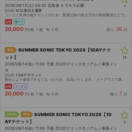
2026/09/12(土) 09:30 北海道 キラキラ公園
1
[詳細]
9/12単日入場券
コンビニ発券の紙チケットのため、配達記録の残る方法の簡易書留などで郵送します。8/29に発券開始のためその日以降の発送になりますのでご登録の住所間違えないか確認の上ご購入ください。
女性
電チケ
20,000
36
円/枚
1 枚
0 件
残り
日
SUMMER SONIC TOKYO 2026【1DAYチケ
即決
ット】
13
2026/08/14(金) 11:00 千葉 ZOZOマリンスタジアム／幕張メッ
セ
[詳細]
1 DAY チケット
都合により参加できなくなったため、出品いたします。 イープラスで購入したチケットです。 ご入金確認後、8月11日14:00以降にセブンイレブンでの発券番号をお伝えします。 発券の際に店頭発券手数...
女性
コンビニ
20,000
7
円/枚
1 枚
0 件
残り
日
SUMMER SONIC TOKYO 2026【1D
NEW!
即決
AYチケット】
2
2026/08/14(金) 11:00 千葉 ZOZOマリンスタジアム／幕張メッ