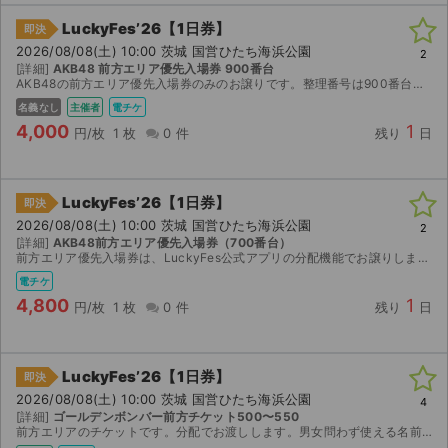
LuckyFes’26【1日券】
即決
ライブ・コンサート（海外）
2026/08/08(土) 10:00 茨城 国営ひたち海浜公園
2
[詳細]
AKB48 前方エリア優先入場券 900番台
イベント
AKB48の前方エリア優先入場券のみのお譲りです。整理番号は900番台です。 先着販売で購入したチケットのため、1日入場券とは別に、前方エリア優先入場券のみをLuckyFes公式アプリの分...
名義なし
主催者
電チケ
スポーツ
4,000
1
円/枚
1 枚
0 件
残り
日
演劇・ミュージカル
LuckyFes’26【1日券】
即決
ご利用ガイド
2026/08/08(土) 10:00 茨城 国営ひたち海浜公園
2
[詳細]
AKB48前方エリア優先入場券（700番台）
前方エリア優先入場券は、LuckyFes公式アプリの分配機能でお譲りします。 LuckyFes公式から、今年は入場確認時にチケット画面へアニメーションが表示されるため、スクリーンショットでは入...
ご利用ガイド
電チケ
4,800
1
手数料・お支払い方法
円/枚
1 枚
0 件
残り
日
AIに質問する
LuckyFes’26【1日券】
即決
よくある質問
2026/08/08(土) 10:00 茨城 国営ひたち海浜公園
4
[詳細]
ゴールデンボンバー前方チケット500〜550
前方エリアのチケットです。分配でお渡しします。男女問わず使える名前の名義です。
お知らせ