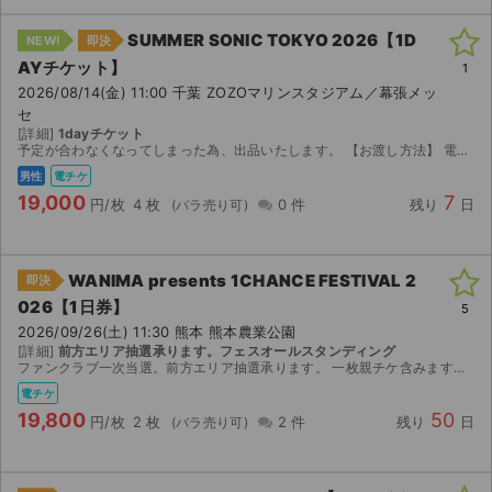
SUMMER SONIC TOKYO 2026【1D
NEW!
即決
AYチケット】
1
2026/08/14(金) 11:00 千葉 ZOZOマリンスタジアム／幕張メッ
セ
[詳細]
1dayチケット
予定が合わなくなってしまった為、出品いたします。 【お渡し方法】 電子チケット（イープラス）にて分配いたします。 分配可能になり次第、取引連絡にてURLをお送りします。 分配は2026/08...
男性
電チケ
19,000
7
円/枚
4 枚
0 件
残り
日
WANIMA presents 1CHANCE FESTIVAL 2
即決
026【1日券】
5
2026/09/26(土) 11:30 熊本 熊本農業公園
[詳細]
前方エリア抽選承ります。フェスオールスタンディング
ファンクラブ一次当選。前方エリア抽選承ります。 一枚親チケ含みます。 本人確認対応不可。
電チケ
19,800
50
円/枚
2 枚
2 件
残り
日