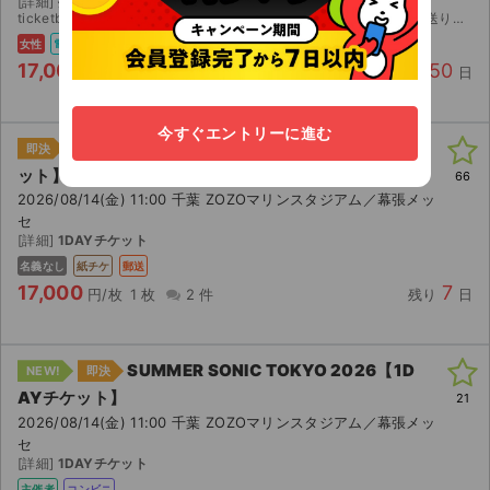
[詳細]
指定なし
ticketbookにて分配します。 1枚は親チケットになるためQR画像を送ります。
女性
電チケ
17,000
50
円/枚
2 枚
0 件
残り
日
今すぐエントリーに進む
SUMMER SONIC TOKYO 2026【1DAYチケ
即決
ット】
66
2026/08/14(金) 11:00 千葉 ZOZOマリンスタジアム／幕張メッ
セ
[詳細]
1DAYチケット
名義なし
紙チケ
郵送
17,000
7
円/枚
1 枚
2 件
残り
日
SUMMER SONIC TOKYO 2026【1D
NEW!
即決
AYチケット】
21
2026/08/14(金) 11:00 千葉 ZOZOマリンスタジアム／幕張メッ
セ
[詳細]
1DAYチケット
主催者
コンビニ