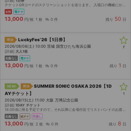
[詳細]
1日券
チケットQRコードのスクリーンショットを送ります。 入場口の機械にかざしての入場となります。 チケットブックのログイン情報の方が良ければそちらをお伝えします。 前方エリア抽選などがあれば、...
女性
電チケ
13,000
50
円/枚
1 枚
0 件
残り
日
LuckyFes’26【1日券】
即決
2026/08/08(土) 10:00 茨城 国営ひたち海浜公園
7
[詳細]
大人1枚
名義なし
電チケ
13,000
1
円/枚
1 枚
0 件
残り
日
SUMMER SONIC OSAKA 2026【1D
NEW!
即決
AYチケット】
1
2026/08/15(土) 11:00 大阪 万博記念公園
[詳細]
1DAY チケット
16:30頃に帰る予定ですので、それ以降に会場付近でリストバンドのお渡しになります。KASABIANやTHE STROKESなど観たい方におすすめです。よろしくお願いします。
名義なし
紙チケ
手渡し
13,000
8
円/枚
2 枚
0 件
残り
日