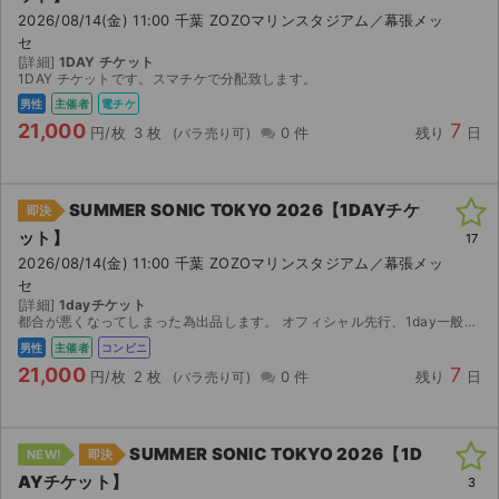
2026/08/14(金) 11:00 千葉 ZOZOマリンスタジアム／幕張メッ
セ
[詳細]
1DAY チケット
1DAY チケットです。スマチケで分配致します。
男性
主催者
電チケ
21,000
7
円/枚
3 枚
0 件
残り
日
SUMMER SONIC TOKYO 2026【1DAYチケ
即決
ット】
17
2026/08/14(金) 11:00 千葉 ZOZOマリンスタジアム／幕張メッ
セ
[詳細]
1dayチケット
都合が悪くなってしまった為出品します。 オフィシャル先行、1day一般。支払い済です。 入金確認後、セブンイレブンでの発券番号をお伝えします。8/9 14時～発券開始です。 発券の際に別途...
男性
主催者
コンビニ
21,000
7
円/枚
2 枚
0 件
残り
日
SUMMER SONIC TOKYO 2026【1D
NEW!
即決
AYチケット】
3