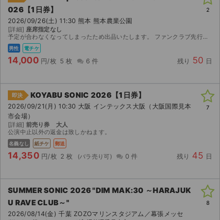
026【1日券】
2
2026/09/26(土) 11:30 熊本 熊本農業公園
[詳細]
座席指定なし
予定が合わなくなってしまったため出品いたします。 ファンクラブ先行で当選したチケットです。 ※3枚大人チケット、2枚は小人チケットとなります。 ※年齢確認された場合は差額をお支払いすればご入場...
男性
電チケ
14,000
50
円/枚
5 枚
6 件
残り
日
KOYABU SONIC 2026【1日券】
即決
2026/09/21(月) 10:30 大阪 インテックス大阪（大阪国際見本
7
市会場）
[詳細]
前売り券 大人
公演中止以外の返金は致しかねます。
名義なし
紙チケ
郵送
14,350
45
円/枚
2 枚
0 件
残り
日
SUMMER SONIC 2026 "DIM MAK:30 ～HARAJUK
U RAVE CLUB～"
8
2026/08/14(金) 千葉 ZOZOマリンスタジアム／幕張メッセ