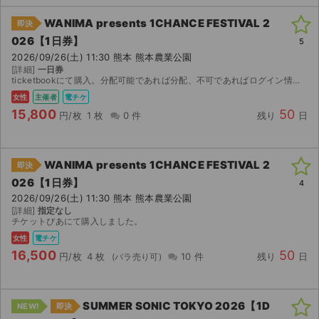
WANIMA presents 1CHANCE FESTIVAL 2
即決
026【1日券】
5
2026/09/26(土) 11:30 熊本 熊本農業公園
[詳細]
一日券
ticketbookにて購入。分配可能であれば分配、不可であればログイン情報にてQRを表示できるようにします。公演中止以外の返金は不可。
女性
主催者
電チケ
15,800
50
円/枚
1 枚
0 件
残り
日
WANIMA presents 1CHANCE FESTIVAL 2
即決
026【1日券】
4
2026/09/26(土) 11:30 熊本 熊本農業公園
[詳細]
指定なし
チケットぴあにて購入しました。
女性
電チケ
16,500
50
円/枚
4 枚
10 件
残り
日
SUMMER SONIC TOKYO 2026【1D
NEW!
即決