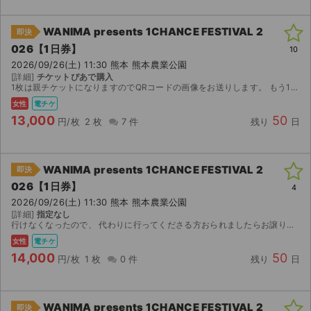
WANIMA presents 1CHANCE FESTIVAL 2
即決
026【1日券】
10
2026/09/26(土) 11:30 熊本 熊本農業公園
[詳細]
チケットぴあで購入
1枚は親チケットになりますのでQRコードの画像をお送りします。 もう1枚はメールで分配させていただきます。 公演中止以外（出演者変更、本人確認等）の返金はいたしかねますのでご了承ください。 公演...
女性
電チケ
13,000
50
円/枚
2 枚
7 件
残り
日
WANIMA presents 1CHANCE FESTIVAL 2
即決
026【1日券】
4
2026/09/26(土) 11:30 熊本 熊本農業公園
[詳細]
指定なし
行けなくなったので、 代わりに行ってくださる方おられましたらお譲りします。よろしくお願いします。親チケットなのでQRコードの画像を送ります。
女性
電チケ
14,000
50
円/枚
1 枚
0 件
残り
日
WANIMA presents 1CHANCE FESTIVAL 2
即決