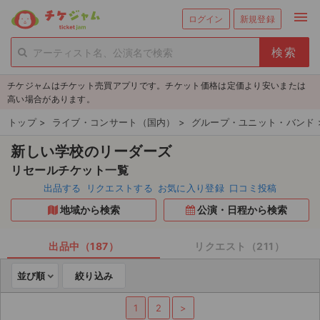
menu
ログイン
新規登録
person_add
exit_to_app
新規会員登録
ログイン
チケジャムはチケット売買アプリです。チケット価格は定価より安いまたは
チケットを探す
高い場合があります。
新着チケット
トップ
>
ライブ・コンサート（国内）
>
グループ・ユニット・バンド
新しい学校のリーダーズ
値下げしたチケット
リセールチケット一覧
都道府県からチケットを探す
出品する
リクエストする
お気に入り登録
口コミ投稿
地域から検索
公演・日程から検索
もうすぐ開催のチケット
チケットのリクエスト一覧
出品中（187）
リクエスト（211）
並び順
絞り込み
取扱チケット
1
2
>
ライブ・コンサート（国内）