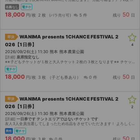
名義なし
電チケ
18,000
50
円/枚
2 枚
5 件
残り
日
WANIMA presents 1CHANCE FESTIVAL 2
即決
026【1日券】
4
2026/09/26(土) 11:30 熊本 熊本農業公園
[詳細]
座席指定なし
※※子どもチケットが１枚と大人チケット２枚の３枚となります※※ チケットぴあ 1次先行当選分で、MOALAにて発券予定です。 同行者分のチケットを分配させていただきます。 分配時に名義...
電チケ
18,000
50
円/枚
3 枚
（子ども券あり）
0 件
残り
日
WANIMA presents 1CHANCE FESTIVAL 2
即決
026【1日券】
2
2026/09/26(土) 11:30 熊本 熊本農業公園
[詳細]
一日券です テントエリアではないチケットです
友人3人全員当選してしまったため出品をさせていただきます！ よろしくお願いします。
男性
電チケ
18,000
50
円/枚
3 枚
0 件
残り
日