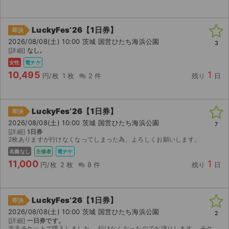
LuckyFes’26【1日券】
即決
2026/08/08(土) 10:00 茨城 国営ひたち海浜公園
3
[詳細]
なし。
女性
電チケ
10,495
1
円/枚
1 枚
2 件
残り
日
LuckyFes’26【1日券】
即決
2026/08/08(土) 10:00 茨城 国営ひたち海浜公園
7
[詳細]
1日券
2枚ありますが行けなくなってしまった為、よろしくお願いします。
名義なし
主催者
電チケ
11,000
1
円/枚
2 枚
8 件
残り
日
LuckyFes’26【1日券】
即決
2026/08/08(土) 10:00 茨城 国営ひたち海浜公園
2
[詳細]
一日券です。
楽天チケットで購入しました。 行けなくなったのでお譲りします。 チケットの渡し方はご相談ください。