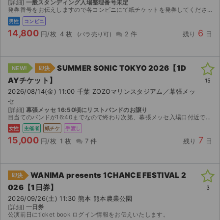
[詳細]
一般スタンディング入場整理番号未定
発券番号をお伝えしますので各コンビニにて紙チケットを発券してください。お座席は紙チケットを発券してみないと分かりませんのでご検討宜しくお願い致します。 出演： STEVE AOKI LAIDB...
男性
コンビニ
14,800
6
円/枚
4 枚
2 件
残り
日
SUMMER SONIC TOKYO 2026【1D
NEW!
即決
AYチケット】
15
2026/08/14(金) 11:00 千葉 ZOZOマリンスタジアム／幕張メッ
セ
[詳細]
幕張メッセ 16:50頃にリストバンドのお譲り
目当てのバンドが16:40までなので終わり次第、幕張メッセ入場口付近でのお渡しになります。当方女性です。よろしくお願いいたします。
女性
主催者
紙チケ
手渡し
15,000
7
円/枚
1 枚
7 件
残り
日
WANIMA presents 1CHANCE FESTIVAL 2
即決
026【1日券】
3
2026/09/26(土) 11:30 熊本 熊本農業公園
[詳細]
一日券
公演前日にticket book ログイン情報をお伝えいたします。