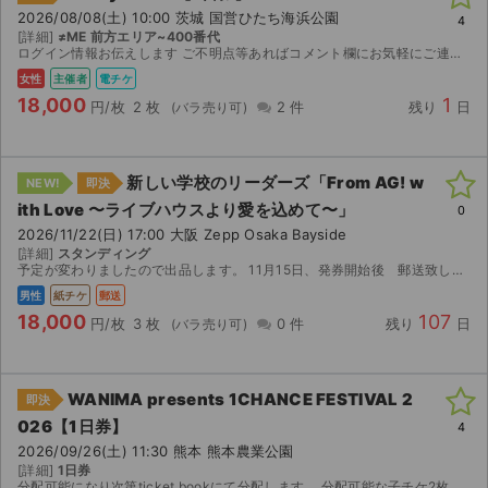
2026/08/08(土) 10:00 茨城 国営ひたち海浜公園
4
[詳細]
≠ME 前方エリア~400番代
ログイン情報お伝えします ご不明点等あればコメント欄にお気軽にご連絡ください！
女性
主催者
電チケ
18,000
1
円/枚
2 枚
2 件
残り
日
新しい学校のリーダーズ「From AG! w
NEW!
即決
ith Love 〜ライブハウスより愛を込めて〜」
0
2026/11/22(日) 17:00 大阪 Zepp Osaka Bayside
[詳細]
スタンディング
予定が変わりましたので出品します。 11月15日、発券開始後 郵送致します。 よろしくお願いします。
男性
紙チケ
郵送
18,000
107
円/枚
3 枚
0 件
残り
日
WANIMA presents 1CHANCE FESTIVAL 2
即決
026【1日券】
4
2026/09/26(土) 11:30 熊本 熊本農業公園
[詳細]
1日券
分配可能になり次第ticket bookにて分配します。 分配可能な子チケ2枚 バラ売り可です。 ※公演中止のみ手数料を差引いた金額を返金致します。 その他のキャンセルは受け付けておりません。