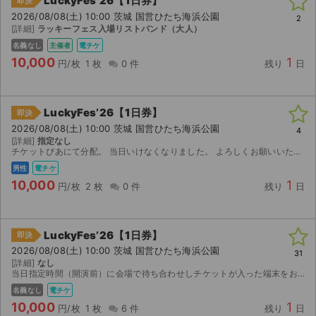
LuckyFes’26【1日券】
即決
2026/08/08(土) 10:00 茨城 国営ひたち海浜公園
2
[詳細]
ラッキーフェス入場リストバンド（大人）
名義なし
主催者
電チケ
10,000
1
円/枚
1 枚
0 件
残り
日
LuckyFes’26【1日券】
即決
2026/08/08(土) 10:00 茨城 国営ひたち海浜公園
4
[詳細]
指定なし
チケットぴあにて分配。 当日いけなくなりました。 よろしくお願いいたします。
男性
電チケ
10,000
1
円/枚
2 枚
0 件
残り
日
LuckyFes’26【1日券】
即決
2026/08/08(土) 10:00 茨城 国営ひたち海浜公園
31
[詳細]
なし
当日指定時間（開演前）に会場で待ち合わせしチケットが入った端末をお貸しし同時に入場していただきます。 またはリストバンドのみ開場引き換え後にお渡し。 端末貸し出しの場合入場後に8/8のリ...
名義なし
電チケ
10,000
1
円/枚
1 枚
6 件
残り
日