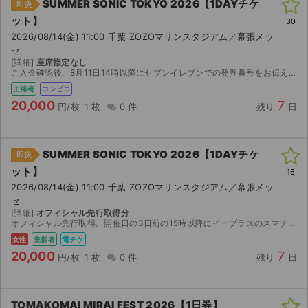
SUMMER SONIC TOKYO 2026【1DAYチケ
即決
ット】
30
2026/08/14(金) 11:00 千葉 ZOZOマリンスタジアム／幕張メッ
セ
[詳細]
座席指定なし
ご入金確認後、8月11日14時以降にセブンイレブンでの発券番号をお伝えします。発券の際に店頭発券手数料165円を別途お支払いください。
主催者
コンビニ
20,000
7
円/枚
1 枚
0 件
残り
日
SUMMER SONIC TOKYO 2026【1DAYチケ
即決
ット】
16
2026/08/14(金) 11:00 千葉 ZOZOマリンスタジアム／幕張メッ
セ
[詳細]
オフィシャル先行取得分
オフィシャル先行取得。開催日の3日前の15時以降にイープラスのスマチケで分配予定。
女性
主催者
電チケ
20,000
7
円/枚
1 枚
0 件
残り
日
TOMAKOMAI MIRAI FEST 2026【1日券】