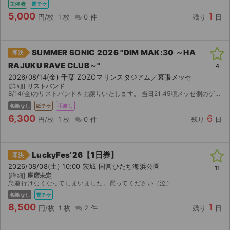
主催者
電チケ
5,000
1
円/枚
1 枚
0 件
残り
日
SUMMER SONIC 2026 "DIM MAK:30 ～HA
即決
RAJUKU RAVE CLUB～"
4
2026/08/14(金) 千葉 ZOZOマリンスタジアム／幕張メッセ
[詳細]
リストバンド
8/14(金)のリストバンドをお譲りいたします。 当日21:45頃メッセ側のゲート入口付近で考えています。 詳しい場所等は取引連絡で決めれればと思います。 現地で直接手渡しできる方のみご購入ください。
名義なし
紙チケ
手渡し
6,300
6
円/枚
1 枚
0 件
残り
日
LuckyFes’26【1日券】
即決
2026/08/08(土) 10:00 茨城 国営ひたち海浜公園
11
[詳細]
座席未定
急遽行けなくなってしまいました。買ってください（泣）
サイト情報
名義なし
電チケ
8,500
1
円/枚
1 枚
2 件
残り
日
チケットジャム運営会社