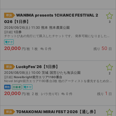
WANIMA presents 1CHANCE FESTIVAL 2
即決
026【1日券】
3
2026/09/26(土) 11:30 熊本 熊本農業公園
[詳細]
1日券
チケットぴあの先行にて購入したチケットです。 発券可能になりましたらチケットのURLをお知らせします。
電チケ
20,000
50
円/枚
1 枚
0 件
残り
日
LuckyFes’26【1日券】
即決
2026/08/08(土) 10:00 茨城 国営ひたち海浜公園
2
[詳細]
Novelbright前方エリア1180番台
Novel bright前方エリア1180番台2枚 他のアーティストを優先するため分配いたします。 よろしくお願いいたします。
男性
主催者
電チケ
20,000
1
円/枚
2 枚
0 件
残り
日
TOMAKOMAI MIRAI FEST 2026【通し券】
即決