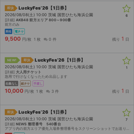
チケットジャム利用規約
LuckyFes’26【1日券】
即決
プライバシーポリシー
2026/08/08(土) 10:00 茨城 国営ひたち海浜公園
6
[詳細]
AKB48 前方エリア 800～900番
前方のみ
特定商取引法に基づく表記
男性
電チケ
9,500
1
円/枚
1 枚
0 件
残り
日
公演登録依頼
不正転売禁止法について
LuckyFes’26【1日券】
NEW!
即決
チケットジャムの取り組み
2026/08/08(土) 10:00 茨城 国営ひたち海浜公園
1
[詳細]
大人用チケット
急用で行けなくなったため出品します
音楽情報
名義なし
紙チケ
手渡し
10,000
1
円/枚
1 枚
3 件
残り
日
LuckyFes’26【1日券】
即決
2026/08/08(土) 10:00 茨城 国営ひたち海浜公園
7
[詳細]
NEWS 整理番号 540番台
アプリ内の前方エリア優先入場券整理番号をスクリーンショットでお送りいたします。 その他何かご希望がありましたら購入前にコメントください。購入後のご要望はお受けできません。分配でのお譲りは不可と...