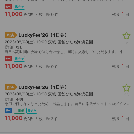
女性
電チケ
11,000
1
円/枚
2 枚
0 件
残り
日
LuckyFes’26【1日券】
即決
2026/08/08(土) 10:00 茨城 国営ひたち海浜公園
9
[詳細]
なし
当日指定時間に会場で待ち合わせし、同時に入場していただきます。 中止以外はいかなる場合も返金不可です。
女性
電チケ
11,000
1
円/枚
2 枚
0 件
残り
日
LuckyFes’26【1日券】
即決
2026/08/08(土) 10:00 茨城 国営ひたち海浜公園
23
[詳細]
不明
急用で行けなくなったため、出品します。前日に楽天チケットのログイン情報を開示することを想定し寝ますが、それ以外にあれば対応します。手数料合わせて元値16000円程度なのでお得かと思います。
男性
主催者
電チケ
11,000
1
円/枚
2 枚
2 件
残り
日