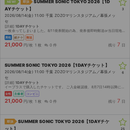
SUMMER SONIC TOKYO 2026【1D
NEW!
即決
AYチケット】
3
2026/08/14(金) 11:00 千葉 ZOZOマリンスタジアム／幕張メッ
セ
[詳細]
1DAYチケット
一枚余ってしまいました。8/11発券開始の為、発券後即時郵送or当日現地にて手渡しいたします。 迅速な対応心掛けますので、何卒宜しくお願いいたします。
男性
紙チケ
郵送
21,000
7
円/枚
1 枚
0 件
残り
日
SUMMER SONIC TOKYO 2026【1DAYチケット】
2026/08/14(金) 11:00 千葉 ZOZOマリンスタジアム／幕張メッ
6
セ
[詳細]
1DAYチケット
イープラスで購入したチケットです。 ご入金確認後、8月7日14時以降にセブンイレブンでの発券番号をお伝えします。 発券の際に店頭発券手数料165円を別途お支払いください。
女性
主催者
コンビニ
21,000
7
円/枚
1 枚
0 件
残り
日
SUMMER SONIC TOKYO 2026【1DAYチケ
即決
ット】
25