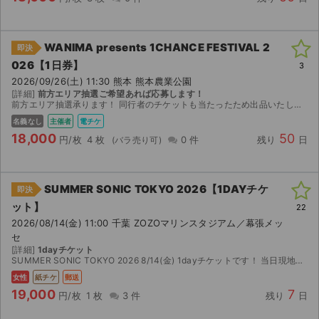
WANIMA presents 1CHANCE FESTIVAL 2
即決
026【1日券】
3
2026/09/26(土) 11:30 熊本 熊本農業公園
[詳細]
前方エリア抽選ご希望あれば応募します！
前方エリア抽選承ります！ 同行者のチケットも当たったため出品いたします。 【お渡し方法】 電子チケットチケットブックにて分配いたします。 分配可能になり次第、取引連絡にてURLをお送りします。...
名義なし
主催者
電チケ
18,000
50
円/枚
4 枚
0 件
残り
日
SUMMER SONIC TOKYO 2026【1DAYチケ
即決
ット】
22
2026/08/14(金) 11:00 千葉 ZOZOマリンスタジアム／幕張メッ
セ
[詳細]
1dayチケット
SUMMER SONIC TOKYO 2026 8/14(金) 1dayチケットです！ 当日現地にてお渡しも可能です。 要相談ください！！！ 紙チケット2枚（バラ売り可能） 8/7(金)か...
女性
紙チケ
郵送
19,000
7
円/枚
1 枚
3 件
残り
日