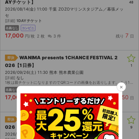
AYチケット】
48
2026/08/14(金) 11:00 千葉 ZOZOマリンスタジアム／幕張メッ
セ
[詳細]
1DAYチケット
名義なし
コンビニ
17,000
7
円/枚
2 枚
3 件
残り
日
WANIMA presents 1CHANCE FESTIVAL 2
即決
026【1日券】
1
2026/09/26(土) 11:30 熊本 熊本農業公園
[詳細]
なし
1枚は親チケットになりますのでQRコードの画像をお送りします。 もう1枚はメールで分配させていただきます。 公演中止以外（出演者変更、本人確認等）の返金はいたしかねますのでご了承ください。 公演...
×
名義なし
主催者
電チケ
17,000
50
円/枚
2 枚
0 件
残り
日
WANIMA presents 1CHANCE FESTIVAL 2
即決
026【1日券】
9
2026/09/26(土) 11:30 熊本 熊本農業公園