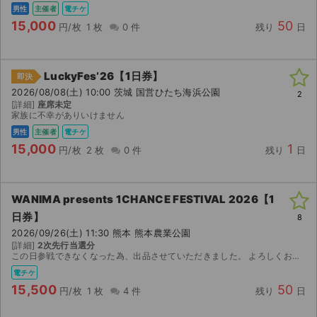
男性
主催者
電チケ
15,000
50
円/枚
1 枚
0 件
残り
日
LuckyFes’26【1日券】
即決
2026/08/08(土) 10:00 茨城 国営ひたち海浜公園
2
[詳細]
座席未定
家族に不幸がありいけません
男性
主催者
電チケ
15,000
1
円/枚
2 枚
0 件
残り
日
WANIMA presents 1CHANCE FESTIVAL 2026【1
日券】
8
2026/09/26(土) 11:30 熊本 熊本農業公園
[詳細]
2次先行当選分
この日参戦できなくなった為、出品させていただきました。 よろしくお願いいたします。
電チケ
15,500
50
円/枚
1 枚
4 件
残り
日