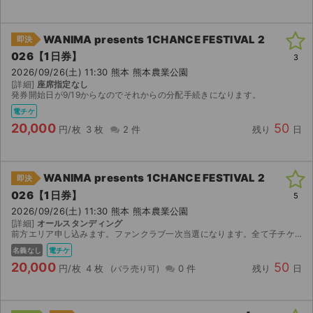
WANIMA presents 1CHANCE FESTIVAL 2
即決
026【1日券】
3
2026/09/26(土) 11:30 熊本 熊本農業公園
[詳細]
座席指定なし
発券開始日が9/19からなのでそれからの分配手続きになります。
電チケ
20,000
50
円/枚
3 枚
2 件
残り
日
WANIMA presents 1CHANCE FESTIVAL 2
即決
026【1日券】
5
2026/09/26(土) 11:30 熊本 熊本農業公園
[詳細]
オールスタンディング
前方エリア申し込みます。ファンクラブ一次当選になります。全て子チケでご本人名義で入れます。 万が一、落札（当選）しなかった場合や、ご希望の席種に漏れてしまった場合でも、当方では一切の責任を負い...
名義なし
電チケ
20,000
50
円/枚
4 枚
0 件
残り
日