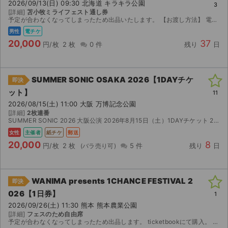
2026/09/13(日) 09:30 北海道 キラキラ公園
3
[詳細]
苫小牧ミライフェスト通し券
予定が合わなくなってしまったため出品いたします。 【お渡し方法】 電子チケット（チケットぴあ／イープラス）にて分配いたします。 分配可能になり次第、取引連絡にてURLをお送りします。 【注意...
男性
電チケ
20,000
37
円/枚
2 枚
0 件
残り
日
SUMMER SONIC OSAKA 2026【1DAYチケ
即決
ット】
11
2026/08/15(土) 11:00 大阪 万博記念公園
[詳細]
2枚連番
SUMMER SONIC 2026 大阪公演 2026年8月15日（土）1DAYチケット 2枚連番です。 e+（イープラス）一般発売で購入しました。 現在は未発券ですが、8月8日より発券可...
女性
主催者
紙チケ
郵送
20,000
8
円/枚
2 枚
5 件
残り
日
WANIMA presents 1CHANCE FESTIVAL 2
即決
026【1日券】
1
2026/09/26(土) 11:30 熊本 熊本農業公園
[詳細]
フェスのため自由席
予定が合わなくなってしまったため出品します。 ticketbookにて購入。 チケット発券後、1枚は親チケですのでQRコードのスクショをお送りいたします。もう1枚は指定頂いたメールアドレスへ...