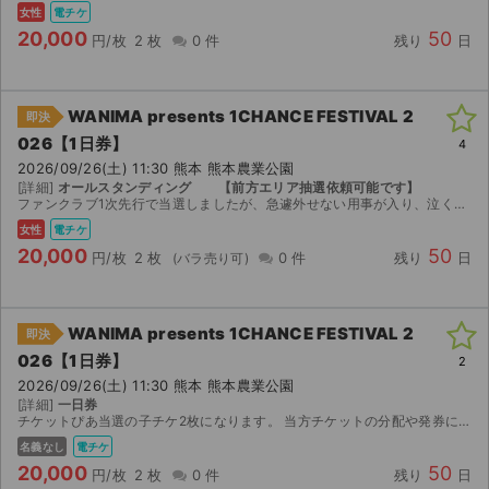
女性
電チケ
20,000
50
円/枚
2 枚
0 件
残り
日
WANIMA presents 1CHANCE FESTIVAL 2
即決
026【1日券】
4
2026/09/26(土) 11:30 熊本 熊本農業公園
[詳細]
オールスタンディング 【前方エリア抽選依頼可能です】
ファンクラブ1次先行で当選しましたが、急遽外せない用事が入り、泣く泣くの出品です。 チケットが発券され次第、親チケットのQRコードを、スクリーンショットにて送付します。子チケット1枚は分配にて...
女性
電チケ
20,000
50
円/枚
2 枚
0 件
残り
日
WANIMA presents 1CHANCE FESTIVAL 2
即決
026【1日券】
2
2026/09/26(土) 11:30 熊本 熊本農業公園
[詳細]
一日券
チケットぴあ当選の子チケ2枚になります。 当方チケットの分配や発券に関しては長けていますのでスムーズにお取引することをお約束致します！ お互いに気持ちの良いお取引ができればと思っております！
名義なし
電チケ
20,000
50
円/枚
2 枚
0 件
残り
日