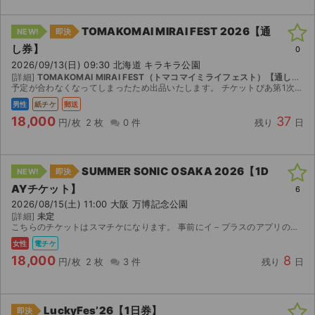
TOMAKOMAI MIRAI FEST 2026【通
NEW!
即決
し券】
0
2026/09/13(日) 09:30 北海道 キラキラ公園
[詳細]
TOMAKOMAI MIRAI FEST（トマコマイミライフェスト）【通し券】
予定が合わなくなってしまったため出品いたします。 チケットぴあ第1次先行で当選したチケットです。 【お渡し方法】 追跡可能な方法で郵送します。 【注意事項】 公演が中止となった...
男性
紙チケ
郵送
18,000
37
円/枚
2 枚
0 件
残り
日
SUMMER SONIC OSAKA 2026【1D
NEW!
即決
AYチケット】
6
2026/08/15(土) 11:00 大阪 万博記念公園
[詳細]
未定
こちらのチケットはスマチケになります。 事前にイ－プラスのアプリのインストールをお済ませください。 【注意事項】 公演が中止となった場合のみ、手数料を差し引いた金額を返金いたします。 取引確定...
女性
電チケ
18,000
8
円/枚
2 枚
3 件
残り
日
LuckyFes’26【1日券】
即決