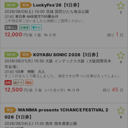
LuckyFes’26【1日券】
NEW!
即決
2026/08/08(土) 10:00 茨城 国営ひたち海浜公園
2
[詳細]
単日券 AKB前方700番台付
ご不明点等ございましたら気軽にご質問ください。
名義なし
主催者
電チケ
12,000
1
円/枚
1 枚
0 件
残り
日
KOYABU SONIC 2026【1日券】
NEW!
即決
2026/09/21(月) 10:30 大阪 インテックス大阪（大阪国際見本
0
市会場）
[詳細]
1日券 特割 大人
すごく行きたくて購入しました。 残念ですが早々に仕事が入ってしまい行けなくなりました。 今回初めてチケジャムに出品させていただきます。 よろしくお願いします。
女性
紙チケ
郵送
12,500
45
円/枚
2 枚
0 件
残り
日
WANIMA presents 1CHANCE FESTIVAL 2
即決
026【1日券】
8
2026/09/26(土) 11:30 熊本 熊本農業公園