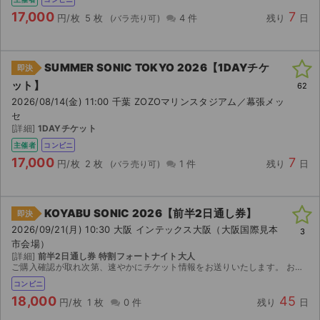
17,000
7
円/枚
5 枚
4 件
残り
日
SUMMER SONIC TOKYO 2026【1DAYチケ
即決
ット】
62
2026/08/14(金) 11:00 千葉 ZOZOマリンスタジアム／幕張メッ
セ
[詳細]
1DAYチケット
主催者
コンビニ
17,000
7
円/枚
2 枚
1 件
残り
日
KOYABU SONIC 2026【前半2日通し券】
即決
2026/09/21(月) 10:30 大阪 インテックス大阪（大阪国際見本
3
市会場）
[詳細]
前半2日通し券 特割フォートナイト大人
ご購入確認が取れ次第、速やかにチケット情報をお送りいたします。 お手数ですが、お知らせ欄のご確認をお願いいたします。 何かご不明点?ご心配な点がございましたら、いつでもご連絡ください。 最...
コンビニ
18,000
45
円/枚
1 枚
0 件
残り
日