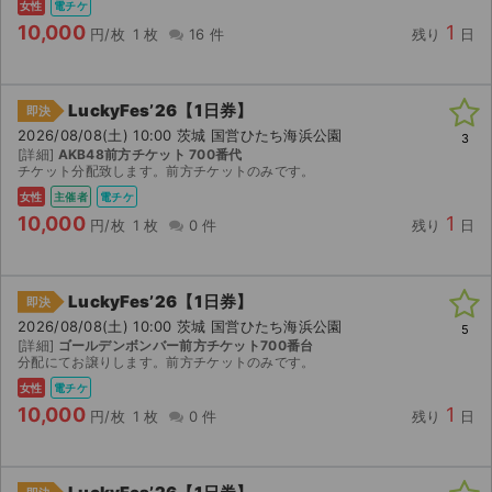
女性
電チケ
10,000
1
円/枚
1 枚
16 件
残り
日
LuckyFes’26【1日券】
即決
2026/08/08(土) 10:00 茨城 国営ひたち海浜公園
3
[詳細]
AKB48前方チケット 700番代
チケット分配致します。前方チケットのみです。
女性
主催者
電チケ
10,000
1
円/枚
1 枚
0 件
残り
日
LuckyFes’26【1日券】
即決
2026/08/08(土) 10:00 茨城 国営ひたち海浜公園
5
[詳細]
ゴールデンボンバー前方チケット700番台
分配にてお譲りします。前方チケットのみです。
女性
電チケ
10,000
1
円/枚
1 枚
0 件
残り
日