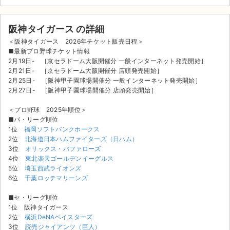
阪神タイガース の詳細
＜阪神タイガース 2026年チケット販売日程＞
■最新プロ野球チケット情報
2月19日- ［京セラドーム大阪開催分 一般インターネット発売開始］
2月21日- ［京セラドーム大阪開催分 店頭発売開始］
2月25日- ［阪神甲子園球場開催分 一般インターネット発売開始］
2月27日- ［阪神甲子園球場開催分 店頭発売開始］
＜プロ野球 2025年順位＞
■パ・リーグ順位
1位
福岡ソフトバンクホークス
2位
北海道日本ハムファイターズ（日ハム）
3位
オリックス・バファローズ
4位
東北楽天ゴールデンイーグルス
5位
埼玉西武ライオンズ
6位
千葉ロッテマリーンズ
サイト情報
■セ・リーグ順位
1位 阪神タイガース
チケットジャム運営会社
2位
横浜DeNAベイスターズ
3位
読売ジャイアンツ（巨人）