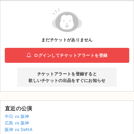
ライブ・コンサート（海外）
イベント
スポーツ
まだチケットがありません
演劇・ミュージカル
ログインしてチケットアラートを登録
ご利用ガイド
チケットアラートを登録すると
ご利用ガイド
欲しいチケットの出品をすぐにお知らせ
手数料・お支払い方法
AIに質問する
直近の公演
中日 vs 阪神
よくある質問
広島 vs 阪神
阪神 vs DeNA
お知らせ