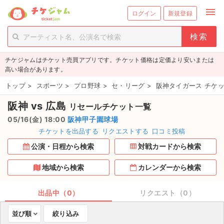
menu
ログイン
新規登録
person_add
exit_to_app
新規会員登録
ログイン
チケジャムはチケット売買アプリです。チケット価格は定価より安いまたは
チケットを探す
高い場合があります。
新着チケット
トップ
>
スポーツ
>
プロ野球
>
セ・リーグ
>
阪神タイガース チケ
阪神 vs 広島
リセールチケット一覧
値下げしたチケット
05/16(金) 18:00
阪神甲子園球場
都道府県からチケットを探す
チケットを出品する
リクエストする
口コミ投稿
公演・日程から検索
対戦カードから検索
もうすぐ開催のチケット
地域から検索
カレンダーから検索
チケットのリクエスト一覧
出品中（0）
リクエスト（0）
取扱チケット
並び順
絞り込み
ライブ・コンサート（国内）