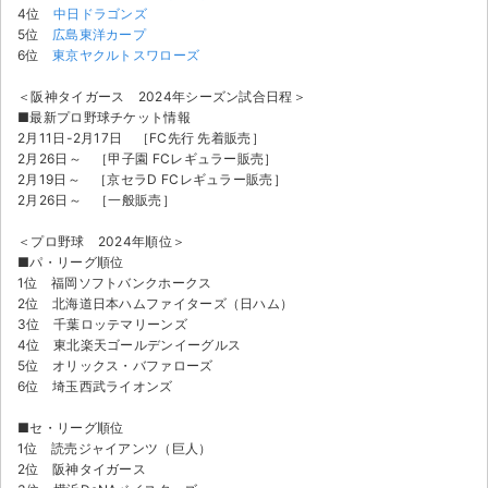
チケットジャム利用規約
4位
中日ドラゴンズ
5位
広島東洋カープ
プライバシーポリシー
6位
東京ヤクルトスワローズ
＜阪神タイガース 2024年シーズン試合日程＞
特定商取引法に基づく表記
■最新プロ野球チケット情報
2月11日-2月17日 ［FC先行 先着販売］
公演登録依頼
2月26日～ ［甲子園 FCレギュラー販売］
2月19日～ ［京セラD FCレギュラー販売］
不正転売禁止法について
2月26日～ ［一般販売］
チケットジャムの取り組み
＜プロ野球 2024年順位＞
■パ・リーグ順位
1位 福岡ソフトバンクホークス
音楽情報
2位 北海道日本ハムファイターズ（日ハム）
3位 千葉ロッテマリーンズ
4位 東北楽天ゴールデンイーグルス
5位 オリックス・バファローズ
6位 埼玉西武ライオンズ
■セ・リーグ順位
1位 読売ジャイアンツ（巨人）
2位 阪神タイガース