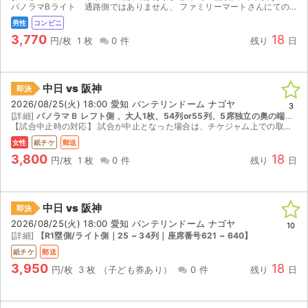
パノラマBライト 通路側ではありません、 ファミリーマートさんにての発券番号ご案内となります。
男性
コンビニ
3,770
18
円/枚
1 枚
0 件
残り
日
中日 vs 阪神
即決
2026/08/25(火) 18:00 愛知 バンテリンドーム ナゴヤ
3
[詳細]
パノラマＢ レフト側 、大人1枚、54列or55列、5席独立の奥の端席(隣はコンクリートフェンス)、レターパックプラスにて送付させていただきます。 【L3塁側/レフト側｜54 ~ 61列｜座席番号501 ~ 520】
【試合中止時の対応】 試合が中止となった場合は、チケジャム上での取引キャンセルにより全額返金されます。 そのため、受取通知は試合当日の入場後にお願いいたします。 (注意点：試合開催前に受取...
女性
紙チケ
郵送
3,800
18
円/枚
1 枚
0 件
残り
日
中日 vs 阪神
即決
2026/08/25(火) 18:00 愛知 バンテリンドーム ナゴヤ
10
[詳細]
【R1塁側/ライト側｜25 ~ 34列｜座席番号621 ~ 640】
サイト情報
紙チケ
郵送
3,950
18
円/枚
3 枚
（子ども券あり）
0 件
残り
日
チケットジャム運営会社