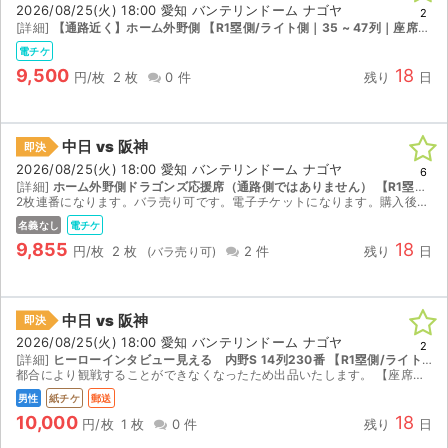
2026/08/25(火) 18:00 愛知 バンテリンドーム ナゴヤ
2
[詳細]
【通路近く】ホーム外野側 【R1塁側/ライト側｜35 ~ 47列｜座席番号601 ~ 620】
電チケ
9,500
18
円/枚
2 枚
0 件
残り
日
中日 vs 阪神
即決
2026/08/25(火) 18:00 愛知 バンテリンドーム ナゴヤ
6
[詳細]
ホーム外野側ドラゴンズ応援席（通路側ではありません） 【R1塁側/ライト側｜35 ~ 47列｜座席番号621 ~ 640】
2枚連番になります。バラ売り可です。電子チケットになります。購入後URLリンクを送信いたします。
名義なし
電チケ
9,855
18
円/枚
2 枚
2 件
残り
日
中日 vs 阪神
即決
2026/08/25(火) 18:00 愛知 バンテリンドーム ナゴヤ
2
[詳細]
ヒーローインタビュー見える 内野S 14列230番 【R1塁側/ライト側｜1 ~ 24列｜座席番号221 ~ 240】
都合により観戦することができなくなったため出品いたします。 【座席情報】 1塁側 内野指定席 見やすく出入りもしやすいお席です。 取引確定後のキャンセルはお受けできません。 迅速で丁寧な対応...
男性
紙チケ
郵送
10,000
18
円/枚
1 枚
0 件
残り
日