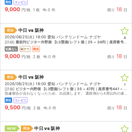
男性
コンビニ
9,000
18
円/枚
1 枚
0 件
残り
日
中日 vs 阪神
即決
2026/08/25(火) 18:00 愛知 バンテリンドーム ナゴヤ
4
[詳細]
最前列ビジター外野側 【L3塁側/レフト側｜25 ~ 34列｜座席番号461 ~ 480】
名義なし
紙チケ
郵送
9,000
18
円/枚
2 枚
0 件
残り
日
中日 vs 阪神
即決
2026/08/25(火) 18:00 愛知 バンテリンドーム ナゴヤ
1
[詳細]
ビジター内野側 【L3塁側/レフト側｜35 ~ 47列｜座席番号441 ~ 460】
急遽都合が合わなくなったため、出品致します。 通路側から4席以内の連番2枚ですので、出入りはそれなり楽だと思います。 落札後、発券QRを送ります。
男性
コンビニ
9,500
18
円/枚
2 枚
0 件
残り
日
中日 vs 阪神
NEW!
即決