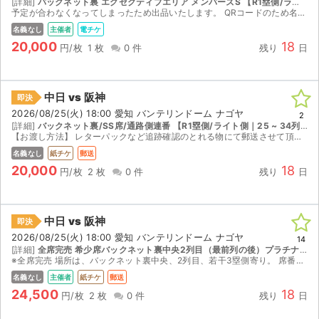
[詳細]
バックネット裏 エグゼクティブエリア メンバーズS 【R1塁側/ライト側｜25 ~ 34列｜座席番号21 ~ 40】
予定が合わなくなってしまったため出品いたします。 QRコードのため名義なしにしてます 完売してる試合です バンテリンドーム阪神戦最終シリーズです どちらの応援も可能なお席です 【お渡し方法】 ...
名義なし
主催者
電チケ
20,000
18
円/枚
1 枚
0 件
残り
日
中日 vs 阪神
即決
2026/08/25(火) 18:00 愛知 バンテリンドーム ナゴヤ
2
[詳細]
バックネット裏/SS席/通路側連番 【R1塁側/ライト側｜25 ~ 34列｜座席番号101 ~ 121】
【お渡し方法】 レターパックなど追跡確認のとれる物にて郵送させて頂きます。 【注意事項】 公演が中止となった場合のみ、手数料を差し引いた金額を返金いたします。 取引確定後のキャンセルはお受けで...
名義なし
紙チケ
郵送
20,000
18
円/枚
2 枚
0 件
残り
日
中日 vs 阪神
即決
2026/08/25(火) 18:00 愛知 バンテリンドーム ナゴヤ
14
[詳細]
全席完売 希少席バックネット裏中央2列目（最前列の後）プラチナシートペア
※全席完売 場所は、バックネット裏中央、2列目、若干3塁側寄り。 席番は、L021～L026の間の通路側近くです。 プラチナシートシーズン指定席ペア。 選手が目の前に見えます。
名義なし
主催者
紙チケ
郵送
24,500
18
円/枚
2 枚
0 件
残り
日