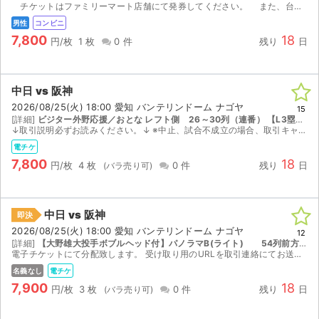
チケットはファミリーマート店舗にて発券してください。 また、台風等で万が一試合が中止になった場合は、ご自身で払い戻しをお願いします。その場合、払い戻し額は券面に表示された金額となります。
男性
コンビニ
7,800
18
円/枚
1 枚
0 件
残り
日
中日 vs 阪神
2026/08/25(火) 18:00 愛知 バンテリンドーム ナゴヤ
15
[詳細]
ビジター外野応援／おとな レフト側 26～30列（連番） 【L3塁側/レフト側｜25 ~ 34列｜座席番号541 ~ 560】
↓取引説明必ずお読みください。↓ ※中止、試合不成立の場合、取引キャンセルとし全額返金いたします。 取引メッセージにてQRチケット分配URLをお送りします。 こちらは電子チケットのため、公...
電チケ
7,800
18
円/枚
4 枚
0 件
残り
日
中日 vs 阪神
即決
2026/08/25(火) 18:00 愛知 バンテリンドーム ナゴヤ
12
[詳細]
【大野雄大投手ボブルヘッド付】パノラマB(ライト) 54列前方通路1-5連番
電子チケットにて分配致します。 受け取り用のURLを取引連絡にてお送りします。
名義なし
電チケ
7,900
18
円/枚
3 枚
0 件
残り
日