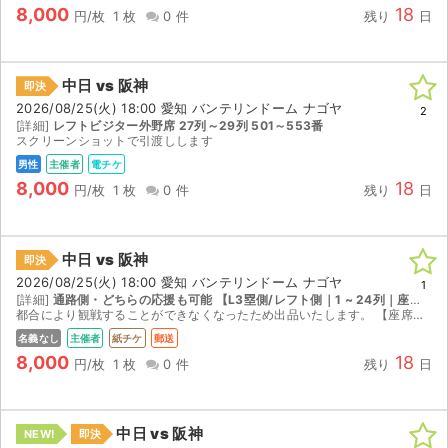
8,000
18
円/枚
1 枚
0 件
残り
日
中日 vs 阪神
即決
2026/08/25(火) 18:00 愛知 バンテリンドーム ナゴヤ
2
[詳細]
レフトビジター外野席 27列～29列 501～553番
スクリーンショットで引渡しします
男性
主催者
電チケ
8,000
18
円/枚
1 枚
0 件
残り
日
中日 vs 阪神
即決
2026/08/25(火) 18:00 愛知 バンテリンドーム ナゴヤ
1
[詳細]
通路側・どちらの応援も可能 【L3塁側/レフト側｜1 ~ 24列｜座席番号401 ~ 420】
都合により観戦することができなくなったため出品いたします。 【座席情報】 ３塁側 内野指定席B1〜24列401〜420番（通路側） 見やすく出入りもしやすいお席です。 どちらのファンの方も座っ...
名義なし
主催者
紙チケ
郵送
8,000
18
円/枚
1 枚
0 件
残り
日
中日 vs 阪神
NEW!
即決