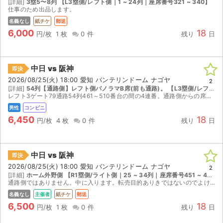
[詳細]
3塁5〜8列 【L3塁側/レフト側｜1 ~ 24列｜座席番号321 ~ 340】
仕事のため出品します。
名義なし
紙チケ
郵送
6,000
18
円/枚
1 枚
0 件
残り
日
中日 vs 阪神
即決
2026/08/25(火) 18:00 愛知 バンテリンドーム ナゴヤ
2
[詳細]
54列【通路側】レフト側パノラマB席(前も通路)。 【L3塁側/レフト側｜54 ~ 61列｜座席番号481 ~ 500】
レフト3ゲート79通路54列461～510番台の間の4連番。通路側からの席になりますので、トイレや買い出し等非常に便利です。前も通路(角席)です。発券番号をお知らせしますので、お近くのローソン(...
男性
コンビニ
6,450
18
円/枚
4 枚
0 件
残り
日
中日 vs 阪神
即決
2026/08/25(火) 18:00 愛知 バンテリンドーム ナゴヤ
2
[詳細]
ホーム外野側 【R1塁側/ライト側｜25 ~ 34列｜座席番号451 ~ 480】
通路側ではありません。中に入ります。転売目的ありきではないのでよければでお願いします
名義なし
主催者
紙チケ
郵送
6,500
18
円/枚
1 枚
0 件
残り
日