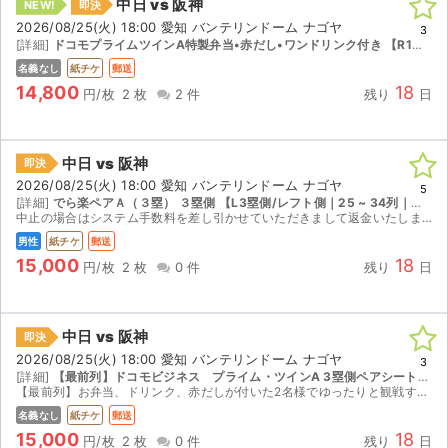
中日 vs 阪神
NEW!
即決
2026/08/25(火) 18:00 愛知 バンテリンドーム ナゴヤ
3
[詳細]
ドコモプライムツインA特製弁当•赤だし•ワンドリンク付き 【R1塁側/ライト側 (ドコモビジネス プライム・ツイン)｜1 ~ 4列｜座席番号36 ~ 39】
名義なし
紙チケ
郵送
14,800
18
円/枚
2 枚
2 件
残り
日
中日 vs 阪神
即決
2026/08/25(火) 18:00 愛知 バンテリンドーム ナゴヤ
5
[詳細]
でら楽ペアＡ（３塁） ３塁側 【L3塁側/レフト側｜25 ~ 34列｜座席番号281 ~ 300】
中止の場合はシステム手数料を差し引かせていただきまして返金いたします。
男性
紙チケ
郵送
15,000
18
円/枚
2 枚
0 件
残り
日
中日 vs 阪神
即決
2026/08/25(火) 18:00 愛知 バンテリンドーム ナゴヤ
3
[詳細]
【最前列】ドコモビジネス プライム・ツインA 3塁側ペアシート弁当・ドリンク・赤だし付 【L3塁側/レフト側 (ドコモビジネス プライム・ツイン)｜1 ~ 4列｜座席番号36 ~ 39】
【最前列】お弁当、ドリンク、赤だしが付いた2名様でゆったりと観戦することができる席です。ビジター外野上あたりになりますのでどちらのチームのファンの方も楽しめるお席だと思います。 各テーブル...
名義なし
紙チケ
郵送
15,000
18
円/枚
2 枚
0 件
残り
日