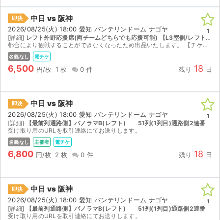
中日 vs 阪神
即決
2026/08/25(火) 18:00 愛知 バンテリンドーム ナゴヤ
1
[詳細]
レフト外野応援席(両チームどちらでも応援可能) 【L3塁側/レフト側｜25 ~ 34列｜座席番号581 ~ 600】
都合により観戦することができなくなったため出品いたします。 【チケット受け渡し】 電子チケット（QRコード）を分配いたします。 分配可能になり次第、取引連絡にて入場用QRコードをお送りします。...
名義なし
電チケ
6,500
18
円/枚
1 枚
0 件
残り
日
中日 vs 阪神
即決
2026/08/25(火) 18:00 愛知 バンテリンドーム ナゴヤ
1
[詳細]
【最前列通路側】パノラマB(レフト) 51列(1列目)通路側2連番
受け取り用のURLを取引連絡にてお送りします。
名義なし
主催者
電チケ
6,800
18
円/枚
2 枚
0 件
残り
日
中日 vs 阪神
即決
2026/08/25(火) 18:00 愛知 バンテリンドーム ナゴヤ
1
[詳細]
【最前列通路側】パノラマB(レフト) 51列(1列目)通路側2連番
受け取り用のURLを取引連絡にてお送りします。