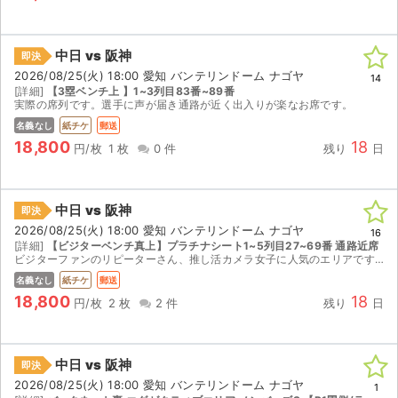
中日 vs 阪神
即決
2026/08/25(火) 18:00 愛知 バンテリンドーム ナゴヤ
14
[詳細]
【3塁ベンチ上 】1~3列目83番~89番
実際の席列です。選手に声が届き通路が近く出入りが楽なお席です。
名義なし
紙チケ
郵送
18,800
18
円/枚
1 枚
0 件
残り
日
中日 vs 阪神
即決
2026/08/25(火) 18:00 愛知 バンテリンドーム ナゴヤ
16
[詳細]
【ビジターベンチ真上】プラチナシート1~5列目27~69番 通路近席
ビジターファンのリピーターさん、推し活カメラ女子に人気のエリアです。通路が近いため出入りも楽です。出品チケットは、実際の席列が1~5列目のチケットとなります＊ベンチ上の席はチケット表記12列目が...
名義なし
紙チケ
郵送
18,800
18
円/枚
2 枚
2 件
残り
日
中日 vs 阪神
即決
2026/08/25(火) 18:00 愛知 バンテリンドーム ナゴヤ
1