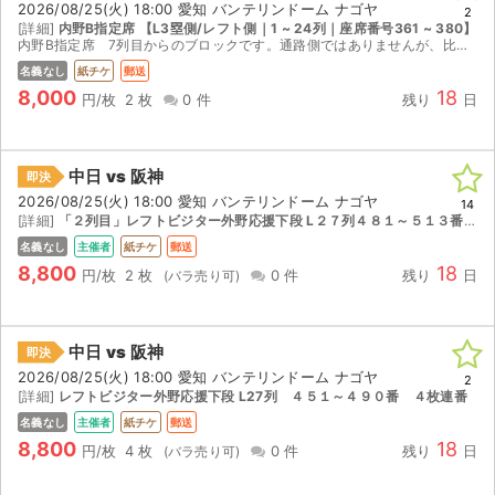
2026/08/25(火) 18:00 愛知 バンテリンドーム ナゴヤ
2
[詳細]
内野B指定席 【L3塁側/レフト側｜1 ~ 24列｜座席番号361 ~ 380】
内野B指定席 7列目からのブロックです。通路側ではありませんが、比較的通路側に近いです。 万が一、試合中止の場合は、手数料などを除いた金額を返金します。 ノークレーム、ノーリターンでお願いします。
名義なし
紙チケ
郵送
8,000
18
円/枚
2 枚
0 件
残り
日
中日 vs 阪神
即決
2026/08/25(火) 18:00 愛知 バンテリンドーム ナゴヤ
14
[詳細]
「２列目」レフトビジター外野応援下段 L２７列４８１～５１３番２～４枚連番
名義なし
主催者
紙チケ
郵送
8,800
18
円/枚
2 枚
0 件
残り
日
中日 vs 阪神
即決
2026/08/25(火) 18:00 愛知 バンテリンドーム ナゴヤ
2
[詳細]
レフトビジター外野応援下段 L27列 ４５１～４９０番 ４枚連番
名義なし
主催者
紙チケ
郵送
8,800
18
円/枚
4 枚
0 件
残り
日