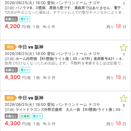
2026/08/25(火) 18:00 愛知 バンテリンドーム ナゴヤ
1
[詳細]
パノラマB、3塁側、席後ろ壁です、通路席ではありません、電子チケットを、分配させていただきます。 【L3塁側/レフト側｜54 ~ 61列｜座席番号521 ~ 540】
*試合が中止となった場合は、チケジャム上での取引キャンセルにより全額返金(手数料含む)となります。 そのため、受取通知は試合当日入場後にお願いいたします。 なお、試合前に受取通知をされますと...
名義なし
電チケ
4,200
18
円/枚
1 枚
0 件
残り
日
中日 vs 阪神
即決
2026/08/25(火) 18:00 愛知 バンテリンドーム ナゴヤ
1
[詳細]
ホーム内野側 【R1塁側/ライト側｜35 ~ 47列｜座席番号421 ~ 440】
急用で行けなくなったため出品します。 手数料を考慮するとほぼ定価です。 試合中止の際には、PayPayにて2000円、もしくは銀行振込にて2000円を返金します。 (銀行振込手数料は購入者様負担...
名義なし
電チケ
4,300
18
円/枚
1 枚
0 件
残り
日
中日 vs 阪神
即決
2026/08/25(火) 18:00 愛知 バンテリンドーム ナゴヤ
2
[詳細]
ライトドラゴンズ外野応援席 大人一枚 【R1塁側/ライト側｜35 ~ 47列｜座席番号521 ~ 540】
名義なし
主催者
電チケ
4,300
18
円/枚
1 枚
0 件
残り
日