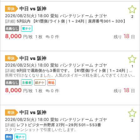
中日 vs 阪神
即決
2026/08/25(火) 18:00 愛知 バンテリンドーム ナゴヤ
2
[詳細]
5列以内 【R1塁側/ライト側｜1 ~ 24列｜座席番号301 ~ 320】
名義なし
電チケ
8,000
18
円/枚
1 枚
0 件
残り
日
中日 vs 阪神
即決
2026/08/25(火) 18:00 愛知 バンテリンドーム ナゴヤ
1
[詳細]
9列目で通路側から3番目です。 【R1塁側/ライト側｜1 ~ 24列｜座席番号281 ~ 300】
所用で行けなくなりました。人気のタイガース戦を楽しんできてください。
名義なし
主催者
紙チケ
郵送
8,000
18
円/枚
1 枚
0 件
残り
日
中日 vs 阪神
即決
2026/08/25(火) 18:00 愛知 バンテリンドーム ナゴヤ
2
[詳細]
レフトビジター外野席 27列～29列 501～553番
スクリーンショットで引渡しいたします。
男性
電チケ