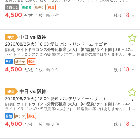
名義なし
主催者
紙チケ
郵送
4,500
18
円/枚
1 枚
0 件
残り
日
中日 vs 阪神
即決
2026/08/25(火) 18:00 愛知 バンテリンドーム ナゴヤ
3
[詳細]
ライトドラゴンズ外野応援席(大人) 【R1塁側/ライト側｜35 ~ 47列｜座席番号541 ~ 560】
ライトドラゴンズ外野応援席(大人)です、通路側の席ではありません。 中日専用応援席になりますので、阪神の応援はできません。 取引確定後のキャンセルはお受けできません。 迅速で丁寧な対...
男性
紙チケ
郵送
4,500
18
円/枚
1 枚
0 件
残り
日
中日 vs 阪神
即決
2026/08/25(火) 18:00 愛知 バンテリンドーム ナゴヤ
5
[詳細]
ライトドラゴンズ外野応援席(大人) 【R1塁側/ライト側｜35 ~ 47列｜座席番号481 ~ 500】
ライトドラゴンズ外野応援席(大人)です、通路側の席ではありません。 中日専用応援席になりますので、阪神の応援はできません。 取引確定後のキャンセルはお受けできません。 迅速で丁寧な対...
男性
紙チケ
郵送
4,500
18
円/枚
1 枚
0 件
残り
日