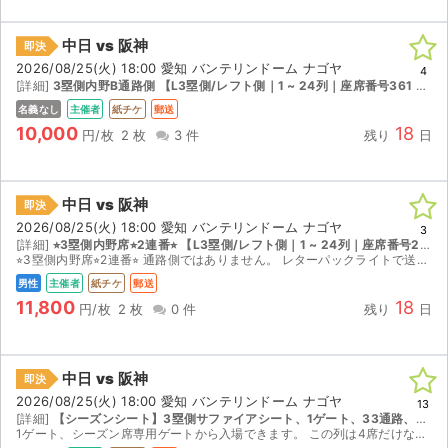
中日 vs 阪神
即決
2026/08/25(火) 18:00 愛知 バンテリンドーム ナゴヤ
4
[詳細]
3塁側内野B通路側 【L3塁側/レフト側｜1 ~ 24列｜座席番号361 ~ 380】
名義なし
主催者
紙チケ
郵送
10,000
18
円/枚
2 枚
3 件
残り
日
中日 vs 阪神
即決
2026/08/25(火) 18:00 愛知 バンテリンドーム ナゴヤ
3
[詳細]
⭐︎3塁側内野席⭐︎2連番⭐︎ 【L3塁側/レフト側｜1 ~ 24列｜座席番号261 ~ 280】
⭐︎3塁側内野席⭐︎2連番⭐︎ 通路側ではありません。 レターパックライトで送付します 万が一中止時はチケット返送下さい。 一週間以内に記録付き郵便で送付頂けた場合、 落札代金からチケジャム手...
男性
主催者
紙チケ
郵送
11,800
18
円/枚
2 枚
0 件
残り
日
中日 vs 阪神
即決
2026/08/25(火) 18:00 愛知 バンテリンドーム ナゴヤ
13
[詳細]
【シーズンシート】3塁側サファイアシート、1ゲート、33通路、30番台列101〜104 通路側からの4連番 【L3塁側/レフト側｜35 ~ 47列｜座席番号101 ~ 120】
1ゲート、シーズン席専用ゲートから入場できます。 この列は4席だけなので他の人が横切ることがなくボックス席の様に観戦できます！ 質問されましてもバラ売り対応は致しませんのでご了承ください。