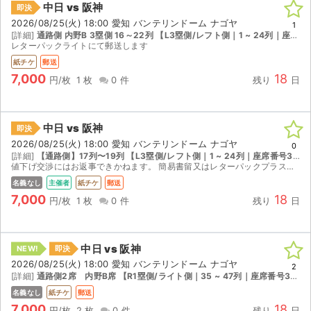
中日 vs 阪神
即決
2026/08/25(火) 18:00 愛知 バンテリンドーム ナゴヤ
1
[詳細]
通路側 内野B 3塁側 16～22列 【L3塁側/レフト側｜1 ~ 24列｜座席番号321 ~ 340】
レターパックライトにて郵送します
紙チケ
郵送
7,000
18
円/枚
1 枚
0 件
残り
日
中日 vs 阪神
即決
2026/08/25(火) 18:00 愛知 バンテリンドーム ナゴヤ
0
[詳細]
【通路側】17列〜19列 【L3塁側/レフト側｜1 ~ 24列｜座席番号321 ~ 340】
値下げ交渉にはお返事できかねます。 簡易書留又はレターパックプラスにて発送いたします。
名義なし
主催者
紙チケ
郵送
7,000
18
円/枚
1 枚
0 件
残り
日
中日 vs 阪神
NEW!
即決
2026/08/25(火) 18:00 愛知 バンテリンドーム ナゴヤ
2
[詳細]
通路側2席 内野B席 【R1塁側/ライト側｜35 ~ 47列｜座席番号381 ~ 400】
名義なし
紙チケ
郵送
7,000
18
円/枚
2 枚
0 件
残り
日