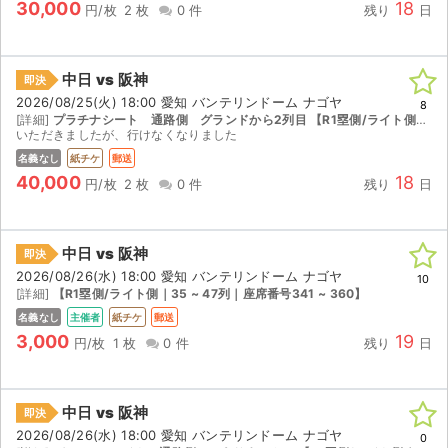
30,000
18
円/枚
2 枚
0 件
残り
日
中日 vs 阪神
即決
2026/08/25(火) 18:00 愛知 バンテリンドーム ナゴヤ
8
[詳細]
プラチナシート 通路側 グランドから2列目 【R1塁側/ライト側｜1 ~ 24列｜座席番号21 ~ 40】
いただきましたが、行けなくなりました
名義なし
紙チケ
郵送
40,000
18
円/枚
2 枚
0 件
残り
日
中日 vs 阪神
即決
2026/08/26(水) 18:00 愛知 バンテリンドーム ナゴヤ
10
[詳細]
【R1塁側/ライト側｜35 ~ 47列｜座席番号341 ~ 360】
名義なし
主催者
紙チケ
郵送
3,000
19
円/枚
1 枚
0 件
残り
日
中日 vs 阪神
即決
2026/08/26(水) 18:00 愛知 バンテリンドーム ナゴヤ
0