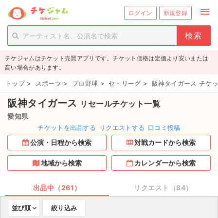
menu
ログイン
新規登録
person_add
exit_to_app
新規会員登録
ログイン
チケジャムはチケット売買アプリです。チケット価格は定価より安いまたは
チケットを探す
高い場合があります。
新着チケット
トップ
>
スポーツ
>
プロ野球
>
セ・リーグ
>
阪神タイガース チケ
阪神タイガース
リセールチケット一覧
値下げしたチケット
愛知県
都道府県からチケットを探す
チケットを出品する
リクエストする
口コミ投稿
公演・日程から検索
対戦カードから検索
もうすぐ開催のチケット
地域から検索
カレンダーから検索
チケットのリクエスト一覧
出品中（261）
リクエスト（84）
取扱チケット
並び順
絞り込み
ライブ・コンサート（国内）