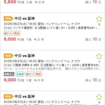
5,800
18
円/枚
2 枚
0 件
残り
日
中日 vs 阪神
即決
2026/08/25(火) 18:00 愛知 バンテリンドーム ナゴヤ
2
[詳細]
パノラマ最前列 【L3塁側/レフト側｜51 ~ 53列｜座席番号281 ~ 300】
紙チケ
郵送
6,000
18
円/枚
1 枚
0 件
残り
日
中日 vs 阪神
即決
2026/08/25(火) 18:00 愛知 バンテリンドーム ナゴヤ
1
[詳細]
三塁側 内野B 5-9列 【L3塁側/レフト側｜1 ~ 24列｜座席番号301 ~ 320】
ホーム・ビジターどちらも応援可能な席です。 隣のブロックは内野Aです。 通路側ではありませんが、比較的出入りはしやすい方だと思います。 簡易書留またはレターパックプラスで発送します。
名義なし
主催者
紙チケ
郵送
6,000
18
円/枚
1 枚
0 件
残り
日
中日 vs 阪神
即決
2026/08/25(火) 18:00 愛知 バンテリンドーム ナゴヤ
4