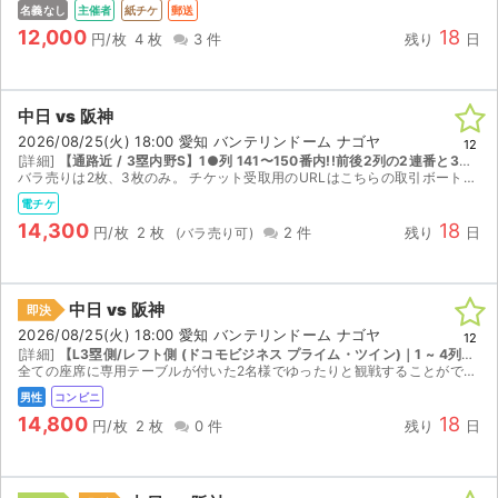
名義なし
主催者
紙チケ
郵送
12,000
18
円/枚
4 枚
3 件
残り
日
中日 vs 阪神
2026/08/25(火) 18:00 愛知 バンテリンドーム ナゴヤ
12
[詳細]
【通路近 / 3塁内野S】1●列 141〜150番内!!前後2列の2連番と3連番。5連番ではありません。5人組まで対応!!（例）5列81 82番＋6列81〜83番 【L3塁側/レフト側｜1 ~ 24列｜座席番号141 ~ 160】
バラ売りは2枚、3枚のみ。 チケット受取用のURLはこちらの取引ボートに添付致します。 キャンセル不可 座席情報の詳細はお答えできかねます。
電チケ
14,300
18
円/枚
2 枚
2 件
残り
日
中日 vs 阪神
即決
2026/08/25(火) 18:00 愛知 バンテリンドーム ナゴヤ
12
[詳細]
【L3塁側/レフト側 (ドコモビジネス プライム・ツイン)｜1 ~ 4列｜座席番号44 ~ 47】
全ての座席に専用テーブルが付いた2名様でゆったりと観戦することができる席です。 お弁当と1ドリンクが付きます。各テーブルにモバイル充電用コンセント・USB差込口・スライドハンガー・カップホルダ...
男性
コンビニ
14,800
18
円/枚
2 枚
0 件
残り
日