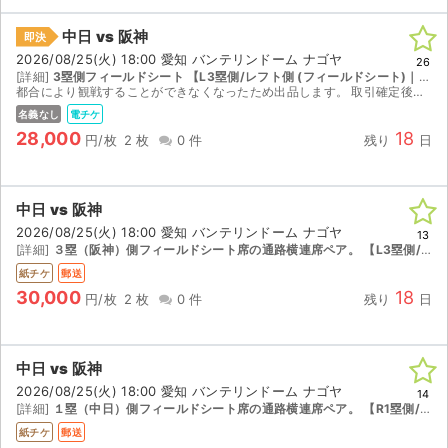
中日 vs 阪神
即決
2026/08/25(火) 18:00 愛知 バンテリンドーム ナゴヤ
26
[詳細]
3塁側フィールドシート 【L3塁側/レフト側 (フィールドシート)｜1 ~ 3列｜座席番号1 ~ 28】
都合により観戦することができなくなったため出品します。 取引確定後のキャンセルはお受けできません。 迅速で丁寧な対応を心がけておりますので、よろしくお願いいたします。
名義なし
電チケ
28,000
18
円/枚
2 枚
0 件
残り
日
中日 vs 阪神
2026/08/25(火) 18:00 愛知 バンテリンドーム ナゴヤ
13
[詳細]
３塁（阪神）側フィールドシート席の通路横連席ペア。 【L3塁側/レフト側 (フィールドシート)｜1 ~ 3列｜座席番号1 ~ 28】
紙チケ
郵送
30,000
18
円/枚
2 枚
0 件
残り
日
中日 vs 阪神
2026/08/25(火) 18:00 愛知 バンテリンドーム ナゴヤ
14
[詳細]
１塁（中日）側フィールドシート席の通路横連席ペア。 【R1塁側/ライト側 (フィールドシート)｜1 ~ 3列｜座席番号1 ~ 28】
紙チケ
郵送