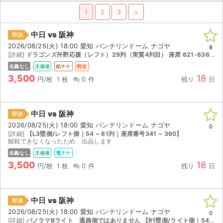
1
2
3
>
ライブ・コンサート（海外）
中日 vs 阪神
即決
イベント
2026/08/25(火) 18:00 愛知 バンテリンドーム ナゴヤ
8
[詳細]
ドラゴンズ外野応援（レフト）29列（実質4列目） 座席 621-636番 【L3塁側/レフト側｜25 ~ 34列｜座席番号621 ~ 640】
スポーツ
名義なし
主催者
紙チケ
郵送
3,500
18
円/枚
1 枚
0 件
残り
日
演劇・ミュージカル
ご利用ガイド
中日 vs 阪神
即決
2026/08/25(火) 18:00 愛知 バンテリンドーム ナゴヤ
0
ご利用ガイド
[詳細]
【L3塁側/レフト側｜54 ~ 61列｜座席番号341 ~ 360】
観戦できなくなったため、出品します
手数料・お支払い方法
名義なし
主催者
電チケ
3,500
18
円/枚
1 枚
0 件
残り
日
AIに質問する
よくある質問
中日 vs 阪神
即決
2026/08/25(火) 18:00 愛知 バンテリンドーム ナゴヤ
0
お知らせ
[詳細]
パノラマBライト 通路側ではありません 【R1塁側/ライト側｜54 ~ 61列｜座席番号441 ~ 460】