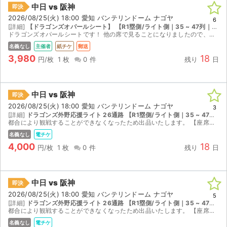
チケットジャム利用規約
中日 vs 阪神
即決
2026/08/25(火) 18:00 愛知 バンテリンドーム ナゴヤ
6
プライバシーポリシー
[詳細]
【ドラゴンズオパールシート】 【R1塁側/ライト側｜35 ~ 47列｜座席番号401 ~ 420】
ドラゴンズオパールシートです！ 他の席で見ることになりましたので、お譲りします。通路側ではありません。
特定商取引法に基づく表記
名義なし
主催者
紙チケ
郵送
3,980
18
円/枚
1 枚
0 件
残り
日
公演登録依頼
不正転売禁止法について
中日 vs 阪神
即決
2026/08/25(火) 18:00 愛知 バンテリンドーム ナゴヤ
3
チケットジャムの取り組み
[詳細]
ドラゴンズ外野応援ライト 26通路 【R1塁側/ライト側｜35 ~ 47列｜座席番号621 ~ 640】
都合により観戦することができなくなったため出品いたします。 【座席情報】 ドラゴンズ外野応援ライト 26通路 43列 620番台 【チケット受け渡し】 ドラチケにてQRチケットを分配いたしま...
音楽情報
名義なし
電チケ
4,000
18
円/枚
1 枚
0 件
残り
日
中日 vs 阪神
即決
2026/08/25(火) 18:00 愛知 バンテリンドーム ナゴヤ
5
[詳細]
ドラゴンズ外野応援ライト 26通路 【R1塁側/ライト側｜35 ~ 47列｜座席番号621 ~ 640】
都合により観戦することができなくなったため出品いたします。 【座席情報】 ドラゴンズ外野応援ライト 26通路 44列 620番台 【チケット受け渡し】 ドラチケにてQRチケットを分配いたしま...
名義なし
電チケ