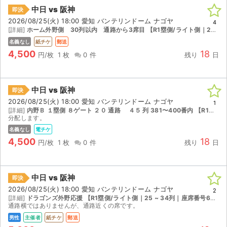
中日 vs 阪神
即決
2026/08/25(火) 18:00 愛知 バンテリンドーム ナゴヤ
4
[詳細]
ホーム外野側 30列以内 通路から3席目 【R1塁側/ライト側｜25 ~ 34列｜座席番号601 ~ 620】
名義なし
紙チケ
郵送
4,500
18
円/枚
1 枚
0 件
残り
日
中日 vs 阪神
即決
2026/08/25(火) 18:00 愛知 バンテリンドーム ナゴヤ
1
[詳細]
内野Ｂ １塁側 ８ゲート ２０ 通路 ４５ 列 381〜400番内 【R1塁側/ライト側｜35 ~ 47列｜座席番号381 ~ 400】
分配します。
名義なし
電チケ
4,500
18
円/枚
1 枚
0 件
残り
日
中日 vs 阪神
即決
2026/08/25(火) 18:00 愛知 バンテリンドーム ナゴヤ
2
[詳細]
ドラゴンズ外野応援 【R1塁側/ライト側｜25 ~ 34列｜座席番号601 ~ 620】
通路横ではありませんが、通路近くの席です。
男性
主催者
紙チケ
郵送