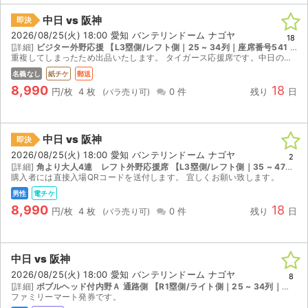
中日 vs 阪神
即決
2026/08/25(火) 18:00 愛知 バンテリンドーム ナゴヤ
18
[詳細]
ビジター外野応援 【L3塁側/レフト側｜25 ~ 34列｜座席番号541 ~ 560】
重複してしまったため出品いたします。 タイガース応援席です。中日の応援はできません。
名義なし
紙チケ
郵送
8,990
18
円/枚
4 枚
0 件
残り
日
中日 vs 阪神
即決
2026/08/25(火) 18:00 愛知 バンテリンドーム ナゴヤ
2
[詳細]
角より大人4連 レフト外野応援席 【L3塁側/レフト側｜35 ~ 47列｜座席番号561 ~ 580】
購入者には直接入場QRコードを送付します。 宜しくお願い致します。
男性
電チケ
8,990
18
円/枚
4 枚
0 件
残り
日
中日 vs 阪神
2026/08/25(火) 18:00 愛知 バンテリンドーム ナゴヤ
8
[詳細]
ボブルヘッド付内野Ａ 通路側 【R1塁側/ライト側｜25 ~ 34列｜座席番号261 ~ 280】
ファミリーマート発券です。