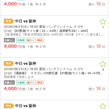
4,000
18
円/枚
1 枚
2 件
残り
日
中日 vs 阪神
即決
2026/08/25(火) 18:00 愛知 バンテリンドーム ナゴヤ
1
[詳細]
【R1塁側/ライト側｜25 ~ 34列｜座席番号381 ~ 400】
【座席情報】 1塁側 内野指定席25-34列381-400番 【チケット受け渡し】 紙チケットとなりますので、簡易書留にてお送りいたします。 【試合中止時の対応】 試合が中止となった場合は、...
名義なし
主催者
紙チケ
郵送
4,000
18
円/枚
1 枚
0 件
残り
日
中日 vs 阪神
即決
2026/08/25(火) 18:00 愛知 バンテリンドーム ナゴヤ
3
[詳細]
【通路側】 ドラゴンズ内野応援 【R1塁側/ライト側｜35~47列｜座席番号401~460】
簡易書留で発送します。
名義なし
主催者
紙チケ
郵送
4,000
18
円/枚
1 枚
0 件
残り
日
中日 vs 阪神
即決