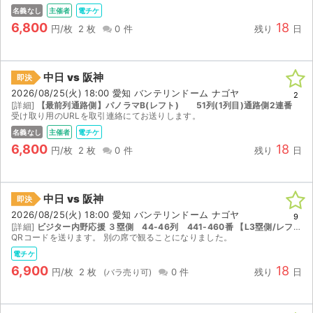
名義なし
主催者
電チケ
6,800
18
円/枚
2 枚
0 件
残り
日
中日 vs 阪神
即決
2026/08/25(火) 18:00 愛知 バンテリンドーム ナゴヤ
2
[詳細]
【最前列通路側】パノラマB(レフト) 51列(1列目)通路側2連番
受け取り用のURLを取引連絡にてお送りします。
名義なし
主催者
電チケ
6,800
18
円/枚
2 枚
0 件
残り
日
中日 vs 阪神
即決
2026/08/25(火) 18:00 愛知 バンテリンドーム ナゴヤ
9
[詳細]
ビジター内野応援 ３塁側 44-46列 441-460番 【L3塁側/レフト側｜35 ~ 47列｜座席番号441 ~ 460】
QRコードを送ります。 別の席で観ることになりました。
電チケ
6,900
18
円/枚
2 枚
0 件
残り
日