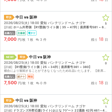
中日 vs 阪神
即決
2026/08/25(火) 18:00 愛知 バンテリンドーム ナゴヤ
5
[詳細]
ホーム外野側 【R1塁側/ライト側｜35 ~ 47列｜座席番号581 ~ 600】
名義なし
主催者
電チケ
7,000
18
円/枚
1 枚
3 件
残り
日
中日 vs 阪神
NEW!
即決
2026/08/25(火) 18:00 愛知 バンテリンドーム ナゴヤ
0
[詳細]
【R1塁側/ライト側｜25 ~ 34列｜座席番号361 ~ 380】
都合により観戦することができなくなったため出品いたします。 【座席情報】 1塁側 内野指定席21列 取引確定後のキャンセルはお受けできません。 迅速で丁寧な対応を心がけておりますので、よろしく...
名義なし
紙チケ
郵送
7,500
18
円/枚
1 枚
0 件
残り
日
中日 vs 阪神
即決
2026/08/25(火) 18:00 愛知 バンテリンドーム ナゴヤ
1
[詳細]
ドラゴンズ外野応援(ライト)おとな 7ゲート 22通路 42列 461～474番のうちの通路側1席 【R1塁側/ライト側｜35 ~ 47列｜座席番号461 ~ 480】