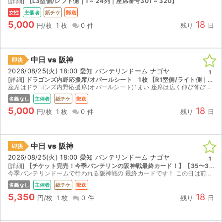
[詳細]
【L3塁側/レフト側｜1 ~ 24列｜座席番号301 ~ 320】
女性
主催者
紙チケ
郵送
5,000
18
円/枚
1 枚
0 件
残り
日
中日 vs 阪神
即決
2026/08/25(火) 18:00 愛知 バンテリンドーム ナゴヤ
1
[詳細]
ドラゴンズ内野応援席/オパールシート 1枚 【R1塁側/ライト側｜35 ~ 47列｜座席番号421 ~ 440】
座席はドラゴンズ内野応援席(オパールシート)1まい 座席は広く伸び伸びとご観戦いただけます。 ※ドラゴンズ以外のグッズを身につけて観戦することは禁止されております 他にもチケットを出品してお...
名義なし
主催者
紙チケ
郵送
5,000
18
円/枚
1 枚
0 件
残り
日
中日 vs 阪神
即決
2026/08/25(火) 18:00 愛知 バンテリンドーム ナゴヤ
1
[詳細]
【チケット完売！今季バンテリンの阪神戦最終カード！】【35〜39列361〜363or372〜374】 【R1塁側/ライト側｜35 ~ 47列｜座席番号361 ~ 380】
今季バンテリンドームで行われる阪神戦の 最終カードです！ この日は前売りでチケットが完売しています。 ブロック前から5列以内！ 通路席から3席以内で移動も楽ちん！ どちらも応援できるので阪神ファ...
名義なし
主催者
紙チケ
郵送
5,350
18
円/枚
1 枚
0 件
残り
日