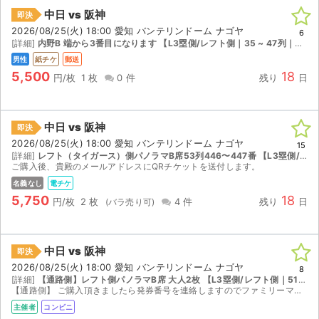
中日 vs 阪神
即決
2026/08/25(火) 18:00 愛知 バンテリンドーム ナゴヤ
6
[詳細]
内野B 端から3番目になります 【L3塁側/レフト側｜35 ~ 47列｜座席番号281 ~ 300】
男性
紙チケ
郵送
5,500
18
円/枚
1 枚
0 件
残り
日
中日 vs 阪神
即決
2026/08/25(火) 18:00 愛知 バンテリンドーム ナゴヤ
15
[詳細]
レフト（タイガース）側パノラマB席53列446〜447番 【L3塁側/レフト側｜51 ~ 53列｜座席番号441 ~ 460】
ご購入後、貴殿のメールアドレスにQRチケットを送付します。
名義なし
電チケ
5,750
18
円/枚
2 枚
4 件
残り
日
中日 vs 阪神
即決
2026/08/25(火) 18:00 愛知 バンテリンドーム ナゴヤ
8
[詳細]
【通路側】レフト側パノラマB席 大人2枚 【L3塁側/レフト側｜51 ~ 53列｜座席番号521 ~ 540】
【通路側】 ご購入頂きましたら発券番号を連絡しますのでファミリーマートで発券をお願いします。発券手数料は無料です。
主催者
コンビニ