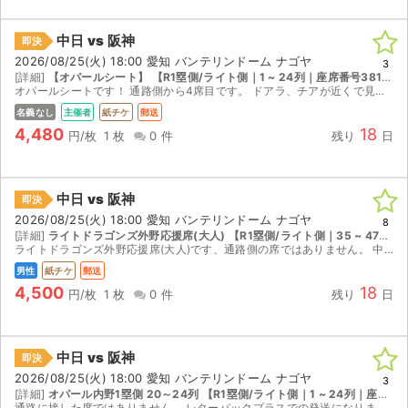
中日 vs 阪神
即決
2026/08/25(火) 18:00 愛知 バンテリンドーム ナゴヤ
3
[詳細]
【オパールシート】 【R1塁側/ライト側｜1 ~ 24列｜座席番号381 ~ 400】
オパールシートです！ 通路側から4席目です。 ドアラ、チアが近くで見れる席です！！ 1枚のみ！ バズーカタイム、タオルゲットチャンスもありますよ～！
名義なし
主催者
紙チケ
郵送
4,480
18
円/枚
1 枚
0 件
残り
日
中日 vs 阪神
即決
2026/08/25(火) 18:00 愛知 バンテリンドーム ナゴヤ
8
[詳細]
ライトドラゴンズ外野応援席(大人) 【R1塁側/ライト側｜35 ~ 47列｜座席番号561 ~ 580】
ライトドラゴンズ外野応援席(大人)です、通路側の席ではありません。 中日専用応援席になりますので、阪神の応援はできません。 取引確定後のキャンセルはお受けできません。 迅速で丁寧な対...
男性
紙チケ
郵送
4,500
18
円/枚
1 枚
0 件
残り
日
中日 vs 阪神
即決
2026/08/25(火) 18:00 愛知 バンテリンドーム ナゴヤ
3
[詳細]
オパール内野1塁側 20～24列 【R1塁側/ライト側｜1 ~ 24列｜座席番号381 ~ 400】
通路に接した席ではありません。 レターパックプラスでの発送になります。