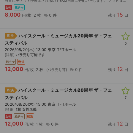
当日にチケットが表示されるので8/22当日に分配いたします。 アソビューサイトの会員登録をしてお受け取りください。 万が一、エラーなど分配できない際はログインに必要な情報を連絡ボードにてお伝...
女性
電チケ
8,000
15
円/枚
2 枚
0 件
残り
日
ハイスクール・ミュージカル20周年 ザ・フェ
即決
スティバル
5
2026/08/20(木) 13:00 東京 TFTホール
[詳細]
バラ売り可能です
紙チケ
郵送
12,000
12
円/枚
2 枚
0 件
残り
日
ハイスクール・ミュージカル20周年 ザ・フェ
即決
スティバル
7
2026/08/20(木) 15:00 東京 TFTホール
サイト情報
[詳細]
1枚 女性名義
女性
紙チケ
郵送
チケットジャム運営会社
12,000
12
円/枚
1 枚
0 件
残り
日