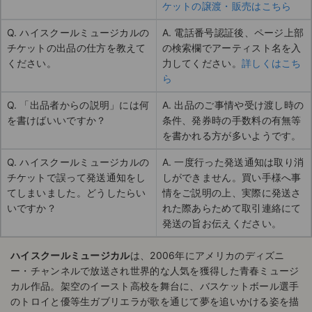
ケットの譲渡・販売はこちら
Q. ハイスクールミュージカルの
A. 電話番号認証後、ページ上部
チケットの出品の仕方を教えて
の検索欄でアーティスト名を入
ください。
力してください。
詳しくはこち
ら
Q. 「出品者からの説明」には何
A. 出品のご事情や受け渡し時の
を書けばいいですか？
条件、発券時の手数料の有無等
を書かれる方が多いようです。
Q. ハイスクールミュージカルの
A. 一度行った発送通知は取り消
チケットで誤って発送通知をし
しができません。買い手様へ事
てしまいました。どうしたらい
情をご説明の上、実際に発送さ
いですか？
れた際あらためて取引連絡にて
発送の旨お伝えください。
ハイスクールミュージカル
は、2006年にアメリカのディズニ
ー・チャンネルで放送され世界的な人気を獲得した青春ミュージ
カル作品。架空のイースト高校を舞台に、バスケットボール選手
のトロイと優等生ガブリエラが歌を通じて夢を追いかける姿を描