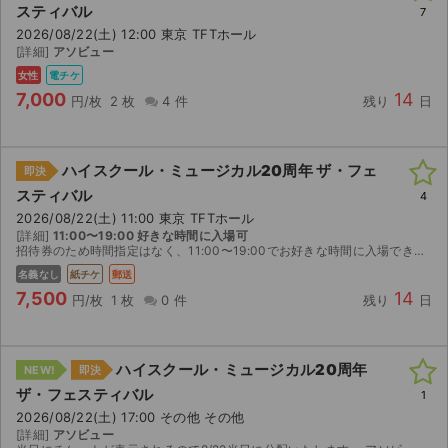
スティバル
7
2026/08/22(土) 12:00 東京 TFTホール
ライブ・コンサート（海外）
[詳細]
アソビュー
女性
電チケ
イベント
7,000
14
円/枚
2 枚
4 件
残り
日
スポーツ
演劇・ミュージカル
ハイスクール・ミュージカル20周年 ザ・フェ
即決
スティバル
4
2026/08/22(土) 11:00 東京 TFTホール
ご利用ガイド
[詳細]
11:00〜19:00 好きな時間に入場可
招待券のため時間指定はなく、11:00〜19:00でお好きな時間に入場できます。
ご利用ガイド
名義なし
紙チケ
郵送
7,500
14
円/枚
1 枚
0 件
残り
日
手数料・お支払い方法
AIに質問する
ハイスクール・ミュージカル20周年
NEW!
即決
ザ・フェスティバル
よくある質問
1
2026/08/22(土) 17:00 その他 その他
[詳細]
アソビュー
お知らせ