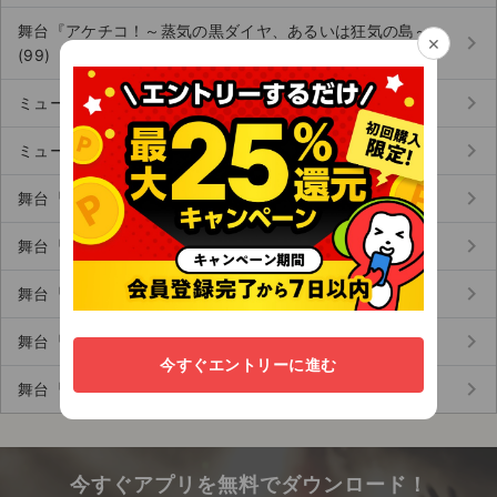
舞台『アケチコ！～蒸気の黒ダイヤ、あるいは狂気の島～』
keyboard_arrow_right
×
(99)
keyboard_arrow_right
ミュージカル『美少女戦士セーラームーン』 (45)
keyboard_arrow_right
ミュージカル『RENT（レント）』 (114)
keyboard_arrow_right
舞台『多聞くん今どっち!?』 (109)
keyboard_arrow_right
舞台『アメリカン・ドリーム』 (88)
keyboard_arrow_right
舞台『HiGH&LOW THE 戦国』 (59)
keyboard_arrow_right
舞台『ナイボー!』 (79)
今すぐエントリーに進む
keyboard_arrow_right
舞台『パレイドリア』 (72)
今すぐアプリを無料でダウンロード！