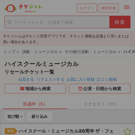
menu
ログイン
新規登録
person_add
exit_to_app
新規会員登録
ログイン
チケジャムはチケット売買アプリです。チケット価格は定価より安いまたは
チケットを探す
高い場合があります。
新着チケット
トップ
>
演劇・ミュージカル
>
その他の演劇・ミュージカル
>
ハイ
ハイスクールミュージカル
値下げしたチケット
リセールチケット一覧
都道府県からチケットを探す
出品する
リクエストする
お気に入り登録
口コミ投稿
地域から検索
公演・日程から検索
もうすぐ開催のチケット
チケットのリクエスト一覧
出品中（5）
リクエスト（11）
並び順
絞り込み
取扱チケット
ハイスクール・ミュージカル20周年 ザ・フェ
即決
ライブ・コンサート（国内）