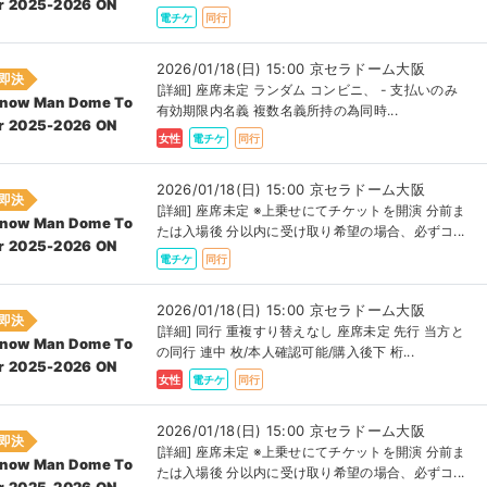
r 2025-2026 ON
電チケ
同行
2026/01/18(日) 15:00 京セラドーム大阪
即決
[詳細] 座席未定 ランダム コンビニ、 - 支払いのみ
now Man Dome To
有効期限内名義 複数名義所持の為同時...
r 2025-2026 ON
女性
電チケ
同行
2026/01/18(日) 15:00 京セラドーム大阪
即決
[詳細] 座席未定 ※上乗せにてチケットを開演 分前ま
now Man Dome To
たは入場後 分以内に受け取り希望の場合、必ずコ...
r 2025-2026 ON
電チケ
同行
2026/01/18(日) 15:00 京セラドーム大阪
即決
[詳細] 同行 重複すり替えなし 座席未定 先行 当方と
now Man Dome To
の同行 連中 枚/本人確認可能/購入後下 桁...
r 2025-2026 ON
女性
電チケ
同行
2026/01/18(日) 15:00 京セラドーム大阪
即決
[詳細] 座席未定 ※上乗せにてチケットを開演 分前ま
now Man Dome To
たは入場後 分以内に受け取り希望の場合、必ずコ...