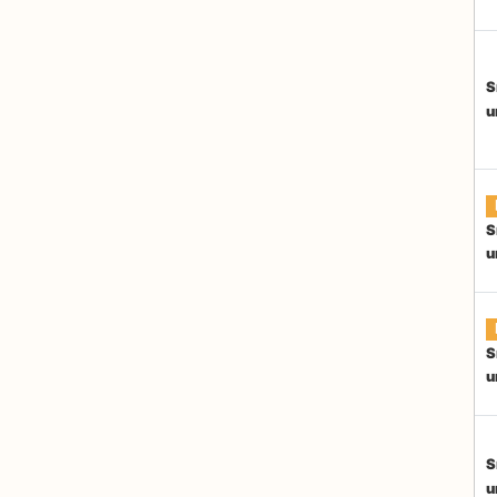
S
u
S
u
S
u
S
u