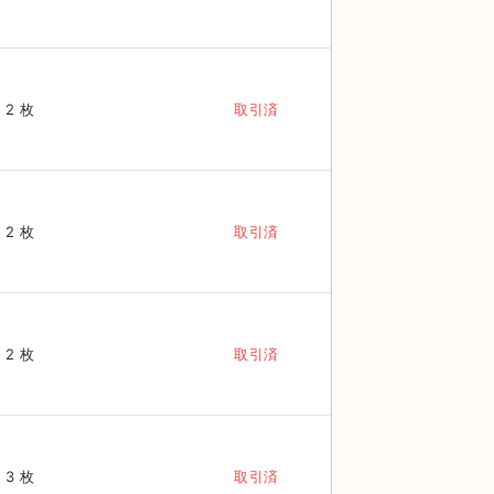
2 枚
取引済
2 枚
取引済
2 枚
取引済
3 枚
取引済