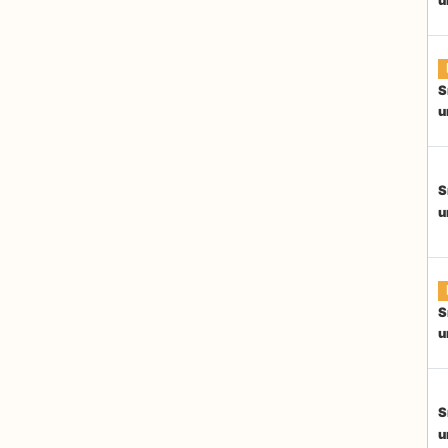
u
S
u
S
u
S
u
S
u