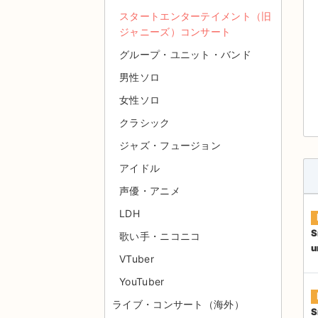
スタートエンターテイメント（旧
ジャニーズ）コンサート
グループ・ユニット・バンド
男性ソロ
女性ソロ
クラシック
ジャズ・フュージョン
アイドル
声優・アニメ
LDH
S
歌い手・ニコニコ
u
VTuber
YouTuber
ライブ・コンサート（海外）
S