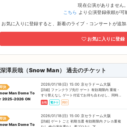
現在公演がありません
こちら
より公演登録依頼が可
お気に入りに登録すると、新着のライブ・コンサートが追加
お気に入りに登録
深澤辰哉（Snow Man） 過去のチケット
2026/01/18(日) 15:00 京セラドーム大阪
即決
[詳細] ファンクラブ先行 ゲート 有効期限内 重複・
now Man Dome To
すり替えなし ゲート付近でお待ち合わせし、同時...
r 2025-2026 ON
女性
電チケ
同行
2026/01/18(日) 15:00 京セラドーム大阪
即決
[詳細] ゲート ごと 初期当選 有効期限内 クレカ重複
now Man Dome To
なし 他公演当選なし 着ブロなし 下 ...