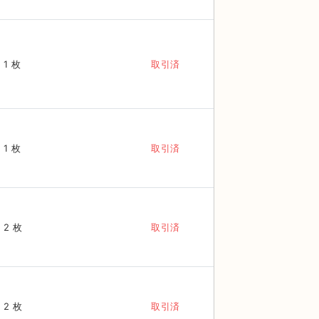
1 枚
取引済
1 枚
取引済
2 枚
取引済
2 枚
取引済