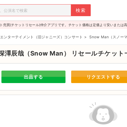
ト売買(チケットリセール)仲介アプリです。チケット価格は定価より安いまたは
エンターテイメント（旧ジャニーズ）コンサート
>
Snow Man（スノー
深澤辰哉（Snow Man）
リセールチケット
出品する
リクエストする