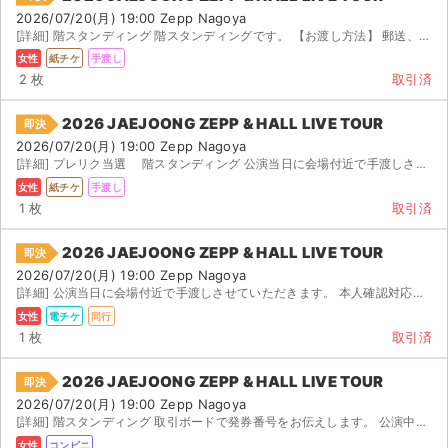
2026/07/20(月) 19:00 Zepp Nagoya
[詳細] 階スタンディング 階スタンディングです。 【お渡し方法】 郵送、手渡しどちらでも対...
女性
紙チケ
手渡し
2 枚
取引済
2026 JAEJOONG ZEPP & HALL LIVE TOUR
即決
2026/07/20(月) 19:00 Zepp Nagoya
[詳細] プレリク当選 階スタンディング 公演当日に会場付近で手渡しさせていただきます。
女性
紙チケ
手渡し
1 枚
取引済
2026 JAEJOONG ZEPP & HALL LIVE TOUR
即決
2026/07/20(月) 19:00 Zepp Nagoya
[詳細] 公演当日に会場付近で手渡しさせていただきます。 本人確認対応可能です。
女性
電チケ
同行
1 枚
取引済
2026 JAEJOONG ZEPP & HALL LIVE TOUR
即決
2026/07/20(月) 19:00 Zepp Nagoya
[詳細] 階スタンディング 取引ボードで発券番号をお伝えします。 公演中止の際は手数料を引いて全額返金...
女性
コンビニ