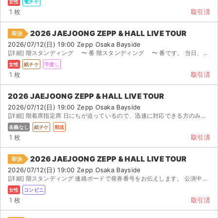
女性
電チケ
1 枚
取引済
2026 JAEJOONG ZEPP & HALL LIVE TOUR
即決
2026/07/12(日) 19:00 Zepp Osaka Bayside
[詳細] 階スタンディング 〜 番 階スタンディング 〜 番です。 当日、...
女性
紙チケ
手渡し
1 枚
取引済
2026 JAEJOONG ZEPP & HALL LIVE TOUR
2026/07/12(日) 19:00 Zepp Osaka Bayside
[詳細] 階着席指定席 日にちが迫っているので、迅速に対応できる方のみご連絡お願いいたします。 郵送は...
名義なし
紙チケ
郵送
1 枚
取引済
2026 JAEJOONG ZEPP & HALL LIVE TOUR
即決
2026/07/12(日) 19:00 Zepp Osaka Bayside
[詳細] 階スタンディング 連絡ボードで発券番号をお伝えします。 公演中止の際は手数料を引いて全額返金...
女性
コンビニ
1 枚
取引済