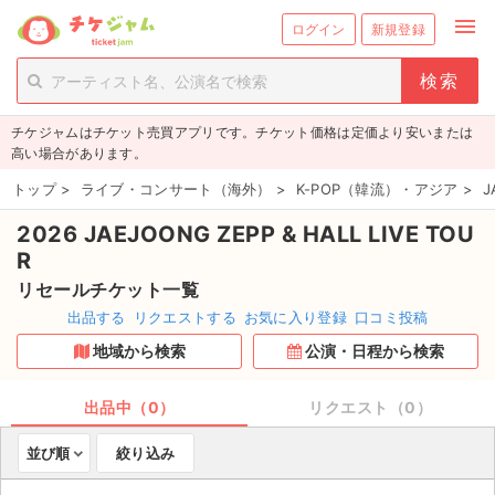
menu
ログイン
新規登録
person_add
exit_to_app
新規会員登録
ログイン
チケジャムはチケット売買アプリです。チケット価格は定価より安いまたは
チケットを探す
高い場合があります。
新着チケット
トップ
>
ライブ・コンサート（海外）
>
K-POP（韓流）・アジア
>
J
2026 JAEJOONG ZEPP & HALL LIVE TOU
値下げしたチケット
R
都道府県からチケットを探す
リセールチケット一覧
出品する
リクエストする
お気に入り登録
口コミ投稿
もうすぐ開催のチケット
地域から検索
公演・日程から検索
チケットのリクエスト一覧
出品中（0）
リクエスト（0）
取扱チケット
並び順
絞り込み
ライブ・コンサート（国内）