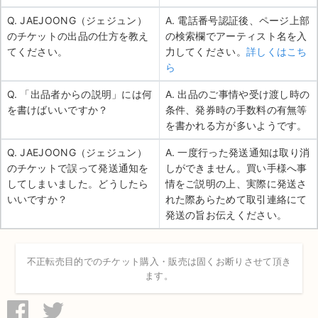
Q. JAEJOONG（ジェジュン）
A. 電話番号認証後、ページ上部
のチケットの出品の仕方を教え
の検索欄でアーティスト名を入
てください。
力してください。
詳しくはこち
ら
Q. 「出品者からの説明」には何
A. 出品のご事情や受け渡し時の
を書けばいいですか？
条件、発券時の手数料の有無等
を書かれる方が多いようです。
Q. JAEJOONG（ジェジュン）
A. 一度行った発送通知は取り消
のチケットで誤って発送通知を
しができません。買い手様へ事
してしまいました。どうしたら
情をご説明の上、実際に発送さ
いいですか？
れた際あらためて取引連絡にて
発送の旨お伝えください。
不正転売目的でのチケット購入・販売は固くお断りさせて頂き
ます。