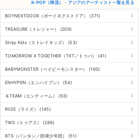
K-POP（韓流）・アジアのアーティスト一覧を見る
keyboard_arrow_right
BOYNEXTDOOR（ボーイネクストドア） (371)
keyboard_arrow_right
TREASURE（トレジャー） (209)
keyboard_arrow_right
Stray Kids（ストレイキッズ） (53)
keyboard_arrow_right
TOMORROW X TOGETHER（TXT／トゥバ） (41)
keyboard_arrow_right
BABYMONSTER（ベイビーモンスター） (190)
keyboard_arrow_right
ENHYPEN（エンハイプン） (54)
keyboard_arrow_right
＆TEAM（エンティーム） (93)
keyboard_arrow_right
RIIZE（ライズ） (145)
keyboard_arrow_right
TWS（トゥアス） (288)
keyboard_arrow_right
BTS（バンタン／防弾少年団） (51)