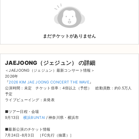
ライブ・コンサート（海外）
イベント
まだチケットがありません
スポーツ
演劇・ミュージカル
JAEJOONG（ジェジュン） の詳細
ご利用ガイド
＜JAEJOONG（ジェジュン）最新コンサート情報＞
2026年
ご利用ガイド
『
2026 KIM JAE JOONG CONCERT THE WAVE
』
公演時間：未定 チケット倍率：4倍以上（予想） 総動員数：約0.5万人
予定
手数料・お支払い方法
ライブビューイング：未発表
AIに質問する
■ツアー日程・会場
9月13日
横浜BUNTAI
/ 神奈川県・横浜市
よくある質問
■最新公演のチケット情報
お知らせ
7月24日-8月3日 ［FC先行（抽選）］