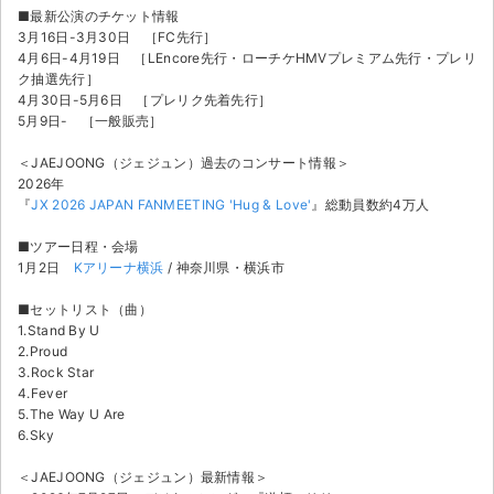
チケットジャム利用規約
■最新公演のチケット情報
3月16日-3月30日 ［FC先行］
プライバシーポリシー
4月6日-4月19日 ［LEncore先行・ローチケHMVプレミアム先行・プレリ
ク抽選先行］
特定商取引法に基づく表記
4月30日-5月6日 ［プレリク先着先行］
5月9日- ［一般販売］
公演登録依頼
＜JAEJOONG（ジェジュン）過去のコンサート情報＞
2026年
不正転売禁止法について
『
JX 2026 JAPAN FANMEETING 'Hug & Love'
』総動員数約4万人
チケットジャムの取り組み
■ツアー日程・会場
1月2日
Kアリーナ横浜
/ 神奈川県・横浜市
音楽情報
■セットリスト（曲）
1.Stand By U
2.Proud
3.Rock Star
4.Fever
5.The Way U Are
6.Sky
＜JAEJOONG（ジェジュン）最新情報＞