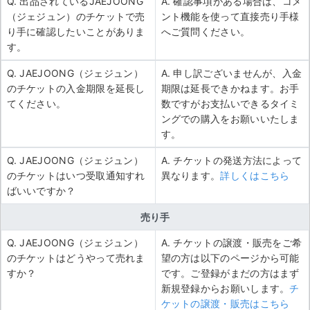
Q. 出品されているJAEJOONG
A. 確認事項がある場合は、コメ
（ジェジュン）のチケットで売
ント機能を使って直接売り手様
り手に確認したいことがありま
へご質問ください。
す。
Q. JAEJOONG（ジェジュン）
A. 申し訳ございませんが、入金
のチケットの入金期限を延長し
期限は延長できかねます。お手
てください。
数ですがお支払いできるタイミ
ングでの購入をお願いいたしま
す。
Q. JAEJOONG（ジェジュン）
A. チケットの発送方法によって
のチケットはいつ受取通知すれ
異なります。
詳しくはこちら
ばいいですか？
売り手
Q. JAEJOONG（ジェジュン）
A. チケットの譲渡・販売をご希
のチケットはどうやって売れま
望の方は以下のページから可能
すか？
です。ご登録がまだの方はまず
新規登録からお願いします。
チ
ケットの譲渡・販売はこちら