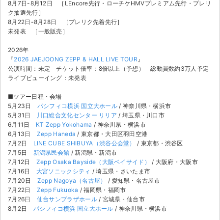
8月7日-8月12日 ［LEncore先行・ローチケHMVプレミアム先行・プレリ
ク抽選先行］
8月22日-8月28日 ［プレリク先着先行］
未発表 ［一般販売］
2026年
『
2026 JAEJOONG ZEPP & HALL LIVE TOUR
』
公演時間：未定 チケット倍率：8倍以上（予想） 総動員数約3万人予定
ライブビューイング：未発表
■ツアー日程・会場
5月23日
パシフィコ横浜 国立大ホール
/ 神奈川県・横浜市
5月31日
川口総合文化センター リリア
/ 埼玉県・川口市
6月11日
KT Zepp Yokohama
/ 神奈川県・横浜市
6月13日
Zepp Haneda
/ 東京都・大田区羽田空港
7月2日
LINE CUBE SHIBUYA（渋谷公会堂）
/ 東京都・渋谷区
7月5日
新潟県民会館
/ 新潟県・新潟市
7月12日
Zepp Osaka Bayside（大阪ベイサイド）
/ 大阪府・大阪市
7月16日
大宮ソニックシティ
/ 埼玉県・さいたま市
サイト情報
7月20日
Zepp Nagoya（名古屋）
/ 愛知県・名古屋市
7月22日
Zepp Fukuoka
/ 福岡県・福岡市
7月26日
仙台サンプラザホール
/ 宮城県・仙台市
チケットジャム運営会社
8月2日
パシフィコ横浜 国立大ホール
/ 神奈川県・横浜市