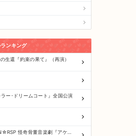
keyboard_arrow_right
keyboard_arrow_right
ルランキング
舞鶴への生還『約束の果て』（再演）
keyboard_arrow_right
keyboard_arrow_right
カラー･ドリームコート』全国公演
keyboard_arrow_right
keyboard_arrow_right
2026年劇団☆新感線46周年興行・夏公演 SHINKANSEN☆RSP 怪奇骨董音楽劇『アケチコ！～蒸気の黒ダイヤ、あるいは狂気の島～』全国公演
keyboard_arrow_right