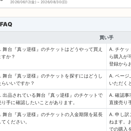
2026/06/12(金) ~ 2026/08/30(日)
FAQ
買い手
Q. 舞台『真ッ逆様』のチケットはどうやって買え
A. チ
ますか？
ら購入が
登録から
Q. 舞台『真ッ逆様』のチケットを探すにはどうし
A. ペ
たらいいですか？
いただく
Q. 出品されている舞台『真ッ逆様』のチケットで
A. 確
売り手に確認したいことがあります。
直接売り
Q. 舞台『真ッ逆様』のチケットの入金期限を延長
A. 申
してください。
ねます。
での購入