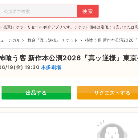
ト売買(チケットリセール)仲介アプリです。チケット価格は定価より安いまたは
ュージカル
>
舞台『真ッ逆様』 チケット
>
柿喰う客 新作本公演2026
柿喰う客 新作本公演2026『真ッ逆様』東
06/19(金) 19:30
本多劇場
出品する
リクエストする