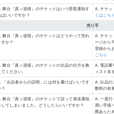
Q. 舞台『真ッ逆様』のチケットはいつ受取通知す
A. チケ
ればいいですか？
くはこち
売り手
Q. 舞台『真ッ逆様』のチケットはどうやって売れ
A. チ
ますか？
ージから
登録から
こちら
Q. 舞台『真ッ逆様』のチケットの出品の仕方を教
A. 電
えてください。
ィスト名
Q. 「出品者からの説明」には何を書けばいいです
A. 出
か？
数料の有
Q. 舞台『真ッ逆様』のチケットで誤って発送通知
A. 一
をしてしまいました。どうしたらいいですか？
買い手様
際あらた