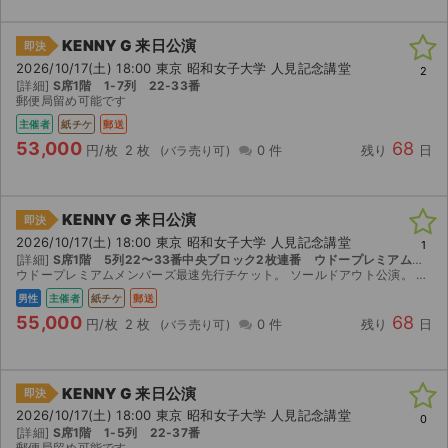
KENNY G 来日公演
即決
2026/10/17(土) 18:00 東京 昭和女子大学 人見記念講堂
2
[詳細]
S席1階 1-7列 22-33番
郵便局留め可能です
主催者
紙チケ
郵送
53,000
68
円/枚
2 枚
0 件
残り
日
KENNY G 来日公演
即決
2026/10/17(土) 18:00 東京 昭和女子大学 人見記念講堂
1
[詳細]
S席1階 5列22〜33番中央ブロック2枚連番 ウドープレミアムメンバーズ最速先行チケット分 【1階】
ウドープレミアムメンバーズ最速先行チケット。 ソールドアウト公演。 ※丁寧かつ迅速な対応に努めます※ 楽しみにしておりましたが別の予定を優先せざるを得ない状況になりましたので、やむ無くお譲...
男性
主催者
紙チケ
郵送
55,000
68
円/枚
2 枚
0 件
残り
日
サイト情報
KENNY G 来日公演
即決
チケットジャム運営会社
2026/10/17(土) 18:00 東京 昭和女子大学 人見記念講堂
0
[詳細]
S席1階 1-5列 22-37番
郵便局留め可能です