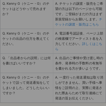
Q. Kenny G（ケニー・G）のチ
A. チケットの譲渡・販売をご希
ケットはどうやって売れます
望の方は以下のページから可能
か？
です。ご登録がまだの方はまず
新規登録からお願いします。
チ
ケットの譲渡・販売はこちら
Q. Kenny G（ケニー・G）のチ
A. 電話番号認証後、ページ上部
ケットの出品の仕方を教えてく
の検索欄でアーティスト名を入
ださい。
力してください。
詳しくはこち
ら
Q. 「出品者からの説明」には何
A. 出品のご事情や受け渡し時の
を書けばいいですか？
条件、発券時の手数料の有無等
を書かれる方が多いようです。
Q. Kenny G（ケニー・G）のチ
A. 一度行った発送通知は取り消
ケットで誤って発送通知をして
しができません。買い手様へ事
しまいました。どうしたらいい
情をご説明の上、実際に発送さ
ですか？
れた際あらためて取引連絡にて
発送の旨お伝えください。