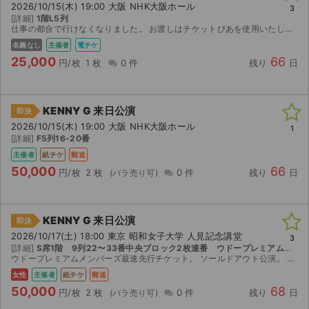
2026/10/15(木) 19:00 大阪 NHK大阪ホール
3
[詳細]
1階L5列
ライブ・コンサート（海外）
仕事の都合で行けなくなりました。 お渡しはチケットぴあを使用いたします。
名義なし
主催者
電チケ
イベント
25,000
66
円/枚
1 枚
0 件
残り
日
スポーツ
KENNY G 来日公演
即決
演劇・ミュージカル
2026/10/15(木) 19:00 大阪 NHK大阪ホール
1
[詳細]
F5列16-20番
ご利用ガイド
主催者
紙チケ
郵送
50,000
66
円/枚
2 枚
0 件
残り
日
ご利用ガイド
手数料・お支払い方法
KENNY G 来日公演
即決
2026/10/17(土) 18:00 東京 昭和女子大学 人見記念講堂
3
AIに質問する
[詳細]
S席1階 9列22〜33番中央ブロック2枚連番 ウドープレミアムメンバーズ最速先行チケット分 【1階】
ウドープレミアムメンバーズ最速先行チケット。 ソールドアウト公演。 ※丁寧かつ迅速な対応に努めます※ 楽しみにしておりましたが別の予定を優先せざるを得ない状況になりましたので、やむ無くお譲...
よくある質問
女性
主催者
紙チケ
郵送
50,000
68
円/枚
2 枚
0 件
残り
日
お知らせ