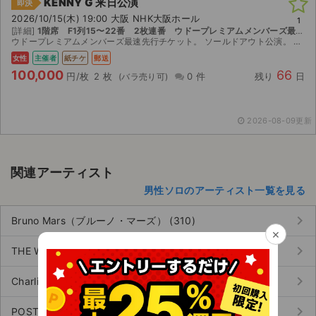
KENNY G 来日公演
即決
2026/10/15(木) 19:00 大阪 NHK大阪ホール
1
[詳細]
1階席 F1列15〜22番 2枚連番 ウドープレミアムメンバーズ最速先行チケット分 【1階】
ウドープレミアムメンバーズ最速先行チケット。 ソールドアウト公演。 1列目ど真ん中です。 ※丁寧かつ迅速な対応に努めます※ 楽しみにしておりましたが別の予定を優先せざるを得ない状況に...
女性
主催者
紙チケ
郵送
100,000
66
円/枚
2 枚
0 件
残り
日
2026-08-09更新
関連アーティスト
男性ソロのアーティスト一覧を見る
keyboard_arrow_right
Bruno Mars（ブルーノ・マーズ） (310)
×
keyboard_arrow_right
THE WEEKND（ザ・ウィークエンド） (269)
keyboard_arrow_right
Charlie Puth（チャーリー・プース） (26)
keyboard_arrow_right
POST MALONE（ポストマローン） (28)