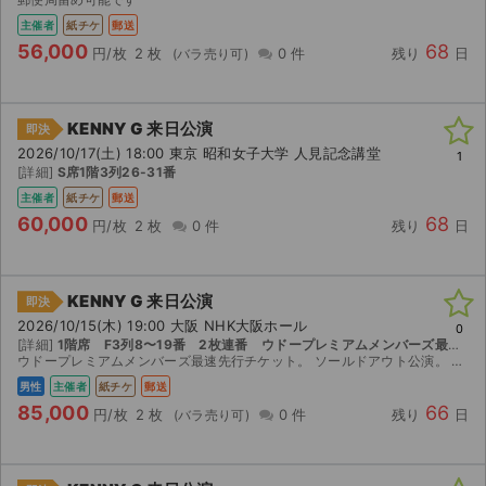
チケットジャム利用規約
主催者
紙チケ
郵送
56,000
68
プライバシーポリシー
円/枚
2 枚
0 件
残り
日
特定商取引法に基づく表記
KENNY G 来日公演
即決
公演登録依頼
2026/10/17(土) 18:00 東京 昭和女子大学 人見記念講堂
1
[詳細]
S席1階3列26-31番
不正転売禁止法について
主催者
紙チケ
郵送
60,000
68
円/枚
2 枚
0 件
残り
日
チケットジャムの取り組み
音楽情報
KENNY G 来日公演
即決
2026/10/15(木) 19:00 大阪 NHK大阪ホール
0
[詳細]
1階席 F3列8〜19番 2枚連番 ウドープレミアムメンバーズ最速先行チケット分 【1階】
ウドープレミアムメンバーズ最速先行チケット。 ソールドアウト公演。 ※丁寧かつ迅速な対応に努めます※ 楽しみにしておりましたが別の予定を優先せざるを得ない状況になりましたので、やむ無くお譲...
男性
主催者
紙チケ
郵送
85,000
66
円/枚
2 枚
0 件
残り
日