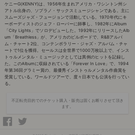
ケニーG(KENNY)は、1956年生まれアメリカ・ワシントン州シ
アトル出身の、ソプラノ・サックスミュージシャンである。主に
スムーズジャズ・フュージョンで活動している。1970年代にキ
ーボーディストのジェフ・ローバーに師事し、1982年にAlbum
「City Lights」でソロデビューした。1992年にリリースしたAlb
um「Breathless」が、アメリカのビルボードで、R&Bアルバ
ム・チャート2位、コンテンポラリー・ジャズ・アルバム・チャ
ートで1位を獲得。セールスは全世界で1000万枚以上で、インス
トゥルメンタル・ミュージックとしては異例のヒットを記録し
た。このAlbumに収録されている「Forever In Love」で、1994
年第36回グラミー賞の、最優秀インストゥルメンタル作曲賞を
受賞している。ワールドツアーで、度々日本でも公演を行ってい
る。
不正転売目的でのチケット購入・販売は固くお断りさせて頂き
ます。