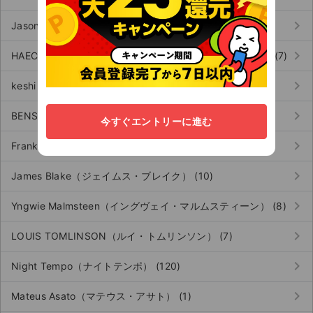
keyboard_arrow_right
Jason Mraz（ジェイソン・ムラーズ） (17)
keyboard_arrow_right
HAECHAN（ヘチャン／NCT／NCT 127／NCT DREAM） (7)
keyboard_arrow_right
keshi（ケシ） (156)
keyboard_arrow_right
BENSON BOONE（ベンソン・ブーン） (9)
今すぐエントリーに進む
keyboard_arrow_right
Frank Wildhorn（フランク・ワイルドホーン） (8)
keyboard_arrow_right
James Blake（ジェイムス・ブレイク） (10)
keyboard_arrow_right
Yngwie Malmsteen（イングヴェイ・マルムスティーン） (8)
keyboard_arrow_right
LOUIS TOMLINSON（ルイ・トムリンソン） (7)
keyboard_arrow_right
Night Tempo（ナイトテンポ） (120)
keyboard_arrow_right
Mateus Asato（マテウス・アサト） (1)