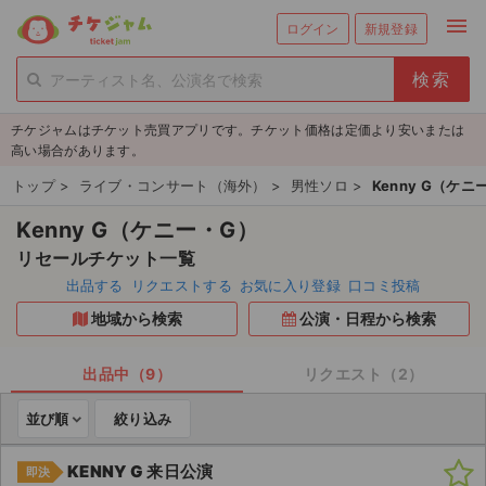
menu
ログイン
新規登録
person_add
exit_to_app
新規会員登録
ログイン
チケジャムはチケット売買アプリです。チケット価格は定価より安いまたは
チケットを探す
高い場合があります。
新着チケット
トップ
>
ライブ・コンサート（海外）
>
男性ソロ
>
Kenny G（ケニ
Kenny G（ケニー・G）
値下げしたチケット
リセールチケット一覧
都道府県からチケットを探す
出品する
リクエストする
お気に入り登録
口コミ投稿
地域から検索
公演・日程から検索
もうすぐ開催のチケット
チケットのリクエスト一覧
出品中（9）
リクエスト（2）
並び順
絞り込み
取扱チケット
KENNY G 来日公演
即決
ライブ・コンサート（国内）