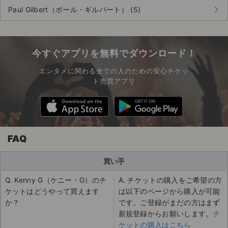
keyboard_arrow_right
Paul Gilbert（ポール・ギルバート） (5)
今すぐアプリを無料でダウンロード！
エンタメに関わる全ての人のための安心チケッ
ト売買アプリ
FAQ
買い手
Q. Kenny G（ケニー・G）のチ
A. チケットの購入をご希望の方
ケットはどうやって買えます
は以下のページから購入が可能
か？
です。ご登録がまだの方はまず
新規登録からお願いします。
チ
ケットの購入はこちら