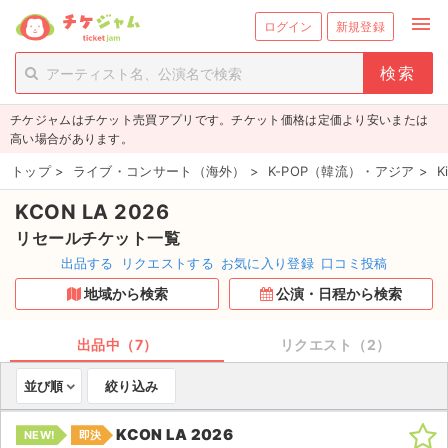
menu
ログイン
新規登録
person_add
exit_to_app
新規会員登録
ログイン
チケジャムはチケット売買アプリです。チケット価格は定価より安いまたは
チケットを探す
高い場合があります。
新着チケット
トップ
>
ライブ・コンサート（海外）
>
K-POP（韓流）・アジア
>
K
KCON LA 2026
値下げしたチケット
リセールチケット一覧
都道府県からチケットを探す
出品する
リクエストする
お気に入り登録
口コミ投稿
地域から検索
公演・日程から検索
もうすぐ開催のチケット
チケットのリクエスト一覧
出品中（7）
リクエスト（2）
並び順
絞り込み
取扱チケット
KCON LA 2026
NEW!
即決
ライブ・コンサート（国内）