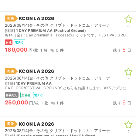
KCON LA 2026
即決
2026/08/14(金) その他 クリプト・ドットコム・アリーナ
0
[詳細]
1 DAY PREMIUM AA (Festival Ground)
8/14（金）1Day premium all accessのチケットです。 FESTIVAL GROUNDSのみ（FG） 事前にAXSアプリの会員登録をお願いします。 購入者様の名義でのチケ...
女性
電チケ
180,000
6
円/枚
1 枚
0 件
残り
日
KCON LA 2026
即決
2026/08/14(金) その他 クリプト・ドットコム・アリーナ
5
[詳細]
1DAY PREMIUM AA
GA FLOOR/FESTIVAL GROUNDSどちらもお譲りします。AXSアプリにて譲渡します。
名義なし
主催者
電チケ
250,000
6
円/枚
1 枚
1 件
残り
日
サイト情報
KCON LA 2026
即決
チケットジャム運営会社
2026/08/14(金) その他 クリプト・ドットコム・アリーナ
2
[詳細]
1Day vip premium all access Mカ(GA floor)