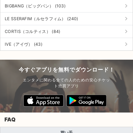
keyboard_arrow_right
BIGBANG（ビッグバン） (103)
keyboard_arrow_right
LE SSERAFIM（ルセラフィム） (240)
keyboard_arrow_right
CORTIS（コルティス） (84)
keyboard_arrow_right
IVE（アイヴ） (43)
今すぐアプリを無料でダウンロード！
エンタメに関わる全ての人のための安心チケッ
ト売買アプリ
FAQ
買い手