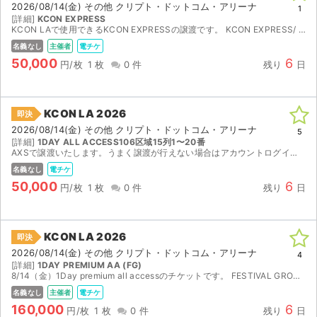
2026/08/14(金) その他 クリプト・ドットコム・アリーナ
1
[詳細]
KCON EXPRESS
ライブ・コンサート（海外）
KCON LAで使用できるKCON EXPRESSの譲渡です。 KCON EXPRESS/ FAST PASSの専用入場レーンやブース待機列など、ベネフィットを利用いただけます。 mnet pl...
名義なし
主催者
電チケ
イベント
50,000
6
円/枚
1 枚
0 件
残り
日
スポーツ
KCON LA 2026
即決
演劇・ミュージカル
2026/08/14(金) その他 クリプト・ドットコム・アリーナ
5
[詳細]
1DAY ALL ACCESS106区域15列1〜20番
AXSで譲渡いたします。うまく譲渡が行えない場合はアカウントログインでも対応可能です。
ご利用ガイド
名義なし
電チケ
50,000
6
ご利用ガイド
円/枚
1 枚
0 件
残り
日
手数料・お支払い方法
KCON LA 2026
即決
AIに質問する
2026/08/14(金) その他 クリプト・ドットコム・アリーナ
4
[詳細]
1DAY PREMIUM AA (FG)
8/14（金）1Day premium all accessのチケットです。 FESTIVAL GROUNDSのみ（FG） 購入者様の名義でのチケット表示になりますので、譲渡完了した時点で受け...
よくある質問
名義なし
主催者
電チケ
160,000
6
お知らせ
円/枚
1 枚
0 件
残り
日