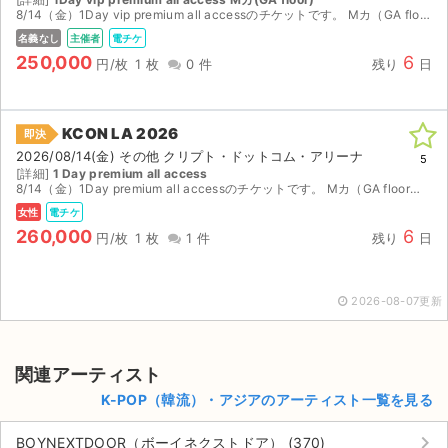
チケットジャム利用規約
8/14（金）1Day vip premium all accessのチケットです。 Mカ（GA floor）のみのお譲りとなります。 FGチケットは譲渡不可。 AXSにて公式譲渡予定、お...
名義なし
主催者
電チケ
プライバシーポリシー
250,000
6
円/枚
1 枚
0 件
残り
日
特定商取引法に基づく表記
KCON LA 2026
公演登録依頼
即決
2026/08/14(金) その他 クリプト・ドットコム・アリーナ
5
[詳細]
1 Day premium all access
不正転売禁止法について
8/14（金）1Day premium all accessのチケットです。 Mカ（GA floor）のみのお譲りとなります。 FGは含まれておりません。 AXSにて公式譲渡予定、お支払い...
女性
電チケ
チケットジャムの取り組み
260,000
6
円/枚
1 枚
1 件
残り
日
音楽情報
2026-08-07更新
関連アーティスト
K-POP（韓流）・アジアのアーティスト一覧を見る
keyboard_arrow_right
BOYNEXTDOOR（ボーイネクストドア） (370)