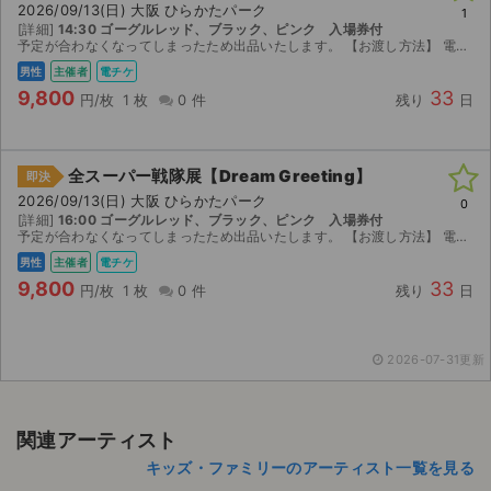
2026/09/13(日) 大阪 ひらかたパーク
1
[詳細]
14:30 ゴーグルレッド、ブラック、ピンク 入場券付
ライブ・コンサート（海外）
予定が合わなくなってしまったため出品いたします。 【お渡し方法】 電子チケット 取引連絡にてQRコードとURLをお送りします。 【注意事項】 公演が中止となった場合のみ、手数料を差し引いた金...
男性
主催者
電チケ
イベント
9,800
33
円/枚
1 枚
0 件
残り
日
スポーツ
全スーパー戦隊展【Dream Greeting】
即決
演劇・ミュージカル
2026/09/13(日) 大阪 ひらかたパーク
0
[詳細]
16:00 ゴーグルレッド、ブラック、ピンク 入場券付
予定が合わなくなってしまったため出品いたします。 【お渡し方法】 電子チケット 取引連絡にてQRコードとURLをお送りします。 【注意事項】 公演が中止となった場合のみ、手数料を差し引いた金...
ご利用ガイド
男性
主催者
電チケ
9,800
33
ご利用ガイド
円/枚
1 枚
0 件
残り
日
手数料・お支払い方法
2026-07-31更新
AIに質問する
よくある質問
関連アーティスト
キッズ・ファミリーのアーティスト一覧を見る
お知らせ