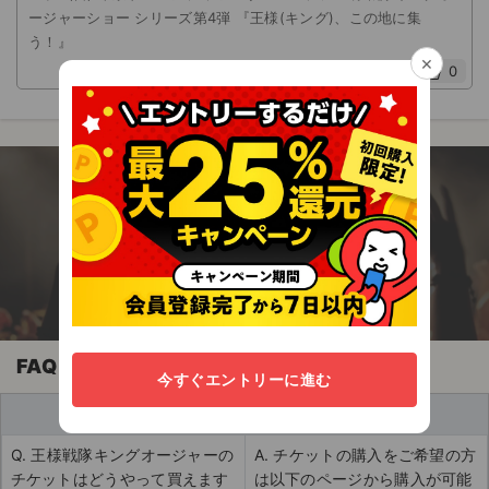
ージャーショー シリーズ第4弾 『王様(キング)、この地に集
う！』
×
0
今すぐアプリを無料でダウンロード！
エンタメに関わる全ての人のための安心チケッ
ト売買アプリ
FAQ
今すぐエントリーに進む
買い手
Q. 王様戦隊キングオージャーの
A. チケットの購入をご希望の方
チケットはどうやって買えます
は以下のページから購入が可能