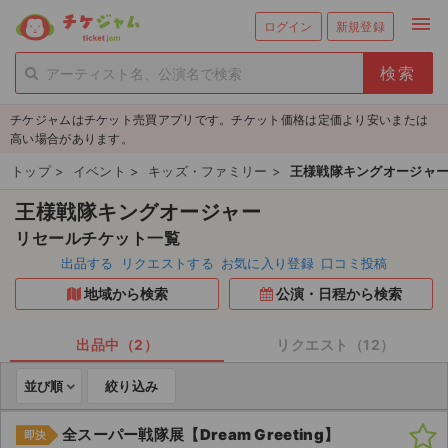
menu
ログイン
新規登録
person_add
exit_to_app
新規会員登録
ログイン
チケジャムはチケット売買アプリです。チケット価格は定価より安いまたは
チケットを探す
高い場合があります。
新着チケット
トップ
>
イベント
>
キッズ・ファミリー
>
王様戦隊キングオージャ
王様戦隊キングオージャー
値下げしたチケット
リセールチケット一覧
都道府県からチケットを探す
出品する
リクエストする
お気に入り登録
口コミ投稿
地域から検索
公演・日程から検索
もうすぐ開催のチケット
チケットのリクエスト一覧
出品中（2）
リクエスト（12）
並び順
絞り込み
取扱チケット
全スーパー戦隊展【Dream Greeting】
即決
ライブ・コンサート（国内）