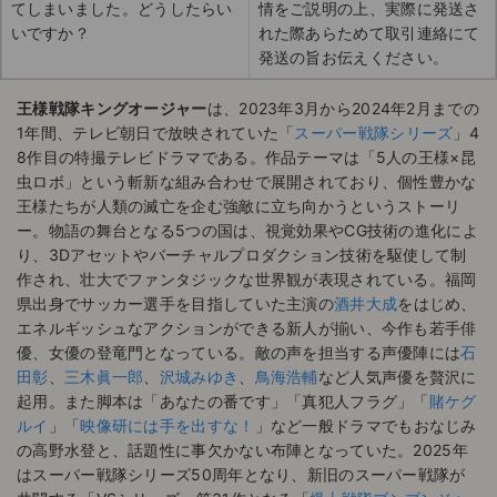
てしまいました。どうしたらい
情をご説明の上、実際に発送さ
いですか？
れた際あらためて取引連絡にて
発送の旨お伝えください。
王様戦隊キングオージャー
は、2023年3月から2024年2月までの
1年間、テレビ朝日で放映されていた「
スーパー戦隊シリーズ
」4
8作目の特撮テレビドラマである。作品テーマは「5人の王様×昆
虫ロボ」という斬新な組み合わせで展開されており、個性豊かな
王様たちが人類の滅亡を企む強敵に立ち向かうというストーリ
ー。物語の舞台となる5つの国は、視覚効果やCG技術の進化によ
り、3Dアセットやバーチャルプロダクション技術を駆使して制
作され、壮大でファンタジックな世界観が表現されている。福岡
県出身でサッカー選手を目指していた主演の
酒井大成
をはじめ、
エネルギッシュなアクションができる新人が揃い、今作も若手俳
優、女優の登竜門となっている。敵の声を担当する声優陣には
石
田彰
、
三木眞一郎
、
沢城みゆき
、
鳥海浩輔
など人気声優を贅沢に
起用。また脚本は「あなたの番です」「真犯人フラグ」「
賭ケグ
ルイ
」「
映像研には手を出すな！
」など一般ドラマでもおなじみ
の高野水登と、話題性に事欠かない布陣となっていた。2025年
はスーパー戦隊シリーズ50周年となり、新旧のスーパー戦隊が