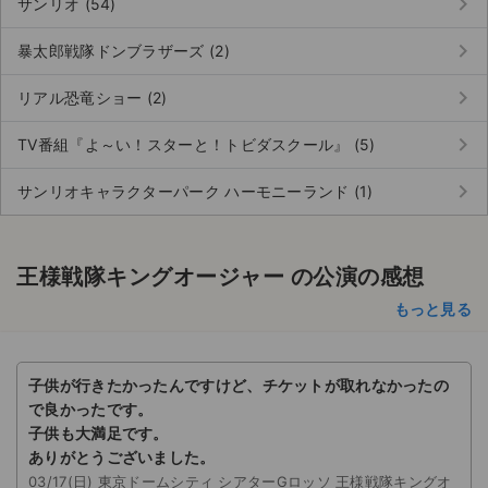
keyboard_arrow_right
サンリオ (54)
チケットジャム利用規約
keyboard_arrow_right
暴太郎戦隊ドンブラザーズ (2)
プライバシーポリシー
keyboard_arrow_right
リアル恐竜ショー (2)
特定商取引法に基づく表記
keyboard_arrow_right
TV番組『よ～い！スターと！トビダスクール』 (5)
公演登録依頼
keyboard_arrow_right
サンリオキャラクターパーク ハーモニーランド (1)
不正転売禁止法について
チケットジャムの取り組み
王様戦隊キングオージャー の公演の感想
音楽情報
もっと見る
子供が行きたかったんですけど、チケットが取れなかったの
で良かったです。
子供も大満足です。
ありがとうございました。
03/17(日) 東京ドームシティ シアターGロッソ 王様戦隊キングオ