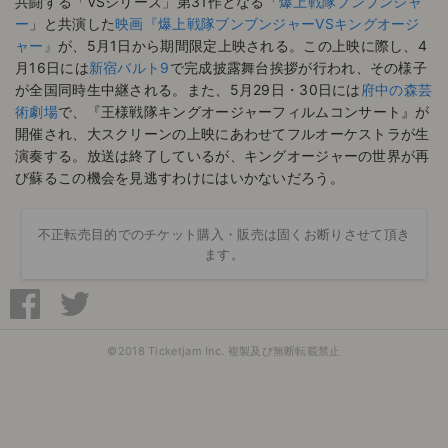
共闘する「VSシリーズ」第31作となる「
爆上戦隊ブンブンジャ
ー
」と共演した
映画『爆上戦隊ブンブンジャーVSキングオージ
ャー』
が、5月1日から期間限定上映される。この上映に際し、4
月16日には
新宿バルト9
で完成披露舞台挨拶が行われ、その様子
が全国同時生中継される。また、5月29日・30日には
府中の森芸
術劇場
で、『王様戦隊キングオージャーフィルムコンサート』が
開催され、大スクリーンの上映にあわせてフルオーケストラが生
演奏する。放送は終了しているが、キングオージャーの世界が再
び蘇るこの機会を見逃すわけにはいかないだろう。
不正転売目的でのチケット購入・販売は固くお断りさせて頂き
ます。
©2018 Ticketjam Inc. 複製及び無断転載禁止