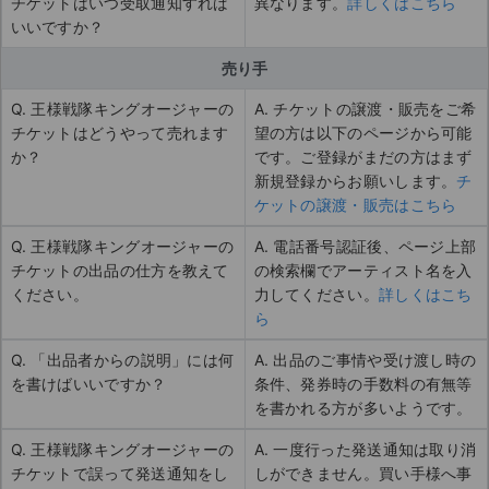
チケットはいつ受取通知すれば
異なります。
詳しくはこちら
いいですか？
売り手
Q. 王様戦隊キングオージャーの
A. チケットの譲渡・販売をご希
チケットはどうやって売れます
望の方は以下のページから可能
か？
です。ご登録がまだの方はまず
新規登録からお願いします。
チ
ケットの譲渡・販売はこちら
Q. 王様戦隊キングオージャーの
A. 電話番号認証後、ページ上部
チケットの出品の仕方を教えて
の検索欄でアーティスト名を入
ください。
力してください。
詳しくはこち
ら
Q. 「出品者からの説明」には何
A. 出品のご事情や受け渡し時の
を書けばいいですか？
条件、発券時の手数料の有無等
を書かれる方が多いようです。
Q. 王様戦隊キングオージャーの
A. 一度行った発送通知は取り消
チケットで誤って発送通知をし
しができません。買い手様へ事