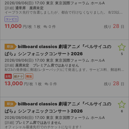
2026/09/06(日) 17:00 東京 東京国際フォーラム ホールA
[詳細]
通常席 座席未定
ライブ・コンサート（海外）
イープラス先行で当選しましたが、都合で行けなくなりました。 8/23以降に発券番号をお知らせします。お近くのセブンイレブンで発券してください。 公演中止の際はチケットご返送の上で手数料を差し...
コンビニ
イベント
11,000
28
円/枚
1 枚
0 件
残り
日
スポーツ
billboard classics 劇場アニメ『ベルサイユの
即決
演劇・ミュージカル
ばら』シンフォニックコンサート2026
5
2026/09/06(日) 17:00 東京 東京国際フォーラム ホールA
ご利用ガイド
[詳細]
座席未定 プレミアム席ではありません
8/23の発券後に郵送(レターパック)にて発送します。サービス料、郵送料などなしの正規チケット代のみの金額となってます。
ご利用ガイド
女性
紙チケ
郵送
13,000
28
円/枚
1 枚
0 件
残り
日
手数料・お支払い方法
AIに質問する
billboard classics 劇場アニメ『ベルサイユの
即決
ばら』シンフォニックコンサート2026
6
よくある質問
2026/09/06(日) 17:00 東京 東京国際フォーラム ホールA
[詳細]
プレミアム席ではありません
お知らせ
オフィシャル最速先行でのチケットになります！