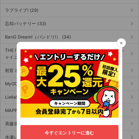
keyboard_arrow_right
ラブライブ! (29)
keyboard_arrow_right
忘却バッテリー (33)
keyboard_arrow_right
BanG Dream!（バンドリ!） (34)
×
THE IDOLM@STER SHINY COLORS（アイドルマスターシ
keyboard_arrow_right
ャイニーカラーズ） (12)
keyboard_arrow_right
初音ミク (59)
keyboard_arrow_right
MyGO!!!!!（マイゴ） (20)
keyboard_arrow_right
Liella!（リエラ） (49)
keyboard_arrow_right
MAPPA（マッパ） (6)
keyboard_arrow_right
斉藤壮馬 (28)
今すぐエントリーに進む
keyboard_arrow_right
水瀬いのり (15)