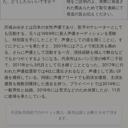
た。どうしたらいいですか？
情をご説明の上、実際に発送さ
れた際あらためて取引連絡にて
発送の旨お伝えください。
沢城みゆきとは日本の女性声優であり、歌手やナレーターとして
も活動する。元々は1999年に新人声優オーディションを受験
し、特別賞を手にしたことで、声優としての道を開くことに。す
ぐにデビューを果たすと、2001年にはアニメで初主演も務め
る。さらに声優として活動する一方、演技経験も積んで舞台など
でもかつやくするようになる。代表作はルパン三世の峰不二子役
で、2011年から3代目として引き継ぐこととなった。2017年に行
われた声優総選挙では4位に選出されるなど、声優として高い評
価を獲得している。同様に声優アワードでも助演女優賞、主演女
優賞を複数回獲得した過去を持つ。プライベートでは2014年に
一般男性と結婚。2018年には育児などのため休業したが、11月
に復帰を果たしている。
不正転売目的でのチケット購入・販売は固くお断りさせて頂き
ます。