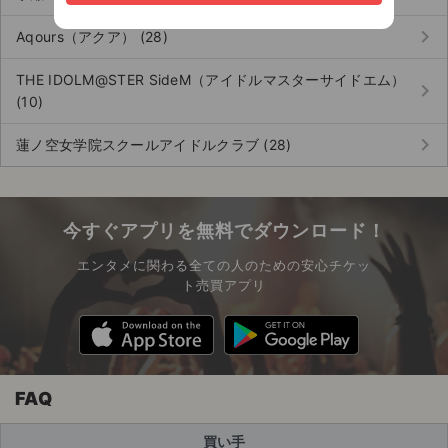
keyboard_arrow_right
Aqours（アクア） (28)
THE IDOLM@STER SideM（アイドルマスターサイドエム）
keyboard_arrow_right
(10)
keyboard_arrow_right
蓮ノ空女学院スクールアイドルクラブ (28)
今すぐアプリを無料でダウンロード！
エンタメに関わる全ての人のための安心チケッ
ト売買アプリ
FAQ
買い手