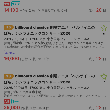
女性
電チケ
14,100
28
円/枚
2 枚
0 件
残り
日
billboard classics 劇場アニメ『ベルサイユの
即決
ばら』シンフォニックコンサート2026
5
2026/09/06(日) 17:00 東京 東京国際フォーラム ホールA
[詳細]
通常席 プレミアム席ではありません。席はコンビニ発券になりますので、発券番号を取引連絡にて通知いたします。詳細の席は現在はわかりません、2026年8月23日PM2:00以降にならないと発券できません。
主催者側からの中止の場合は手数料を差し引きした分の80％はお支払いいたします。
コンビニ
16,000
28
円/枚
2 枚
0 件
残り
日
billboard classics 劇場アニメ『ベルサイユの
即決
ばら』シンフォニックコンサート2026
10
2026/09/06(日) 17:00 東京 東京国際フォーラム ホールA
サイト情報
[詳細]
プレミア席 座席未定
最速先行分となります。分配可能になり次第ご連絡をさせていただきます。
チケットジャム運営会社
女性
電チケ
25,000
28
円/枚
1 枚
0 件
残り
日