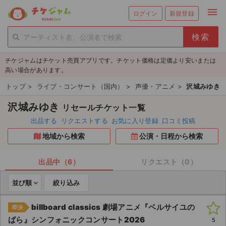
menu
ログイン
新規登録
person_add
exit_to_app
新規会員登録
ログイン
チケジャムはチケット売買アプリです。チケット価格は定価より安いまたは
チケットを探す
高い場合があります。
新着チケット
トップ
>
ライブ・コンサート（国内）
>
声優・アニメ
>
沢城みゆき
沢城みゆき
リセールチケット一覧
値下げしたチケット
出品する
リクエストする
お気に入り登録
口コミ投稿
都道府県からチケットを探す
地域から検索
公演・日程から検索
もうすぐ開催のチケット
出品中（6）
リクエスト（0）
チケットのリクエスト一覧
並び順
絞り込み
取扱チケット
billboard classics 劇場アニメ『ベルサイユの
即決
ばら』シンフォニックコンサート2026
5
ライブ・コンサート（国内）