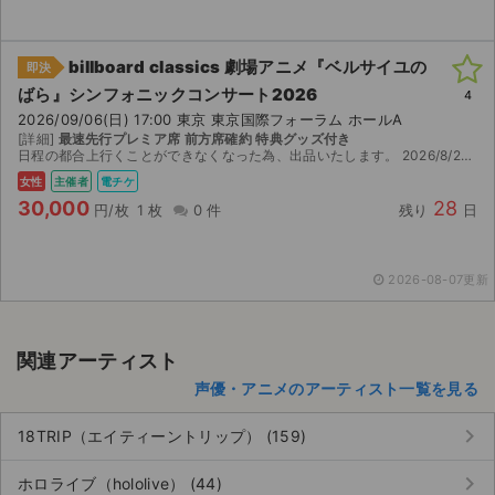
チケットジャム利用規約
プライバシーポリシー
billboard classics 劇場アニメ『ベルサイユの
即決
ばら』シンフォニックコンサート2026
4
特定商取引法に基づく表記
2026/09/06(日) 17:00 東京 東京国際フォーラム ホールA
[詳細]
最速先行プレミア席 前方席確約 特典グッズ付き
公演登録依頼
日程の都合上行くことができなくなった為、出品いたします。 2026/8/23(日)15:00以降スマチケにて発券後、URLを送付いたします。 プレミア席オフィシャル最速先行チケットになります...
女性
主催者
電チケ
不正転売禁止法について
30,000
28
円/枚
1 枚
0 件
残り
日
チケットジャムの取り組み
2026-08-07更新
音楽情報
関連アーティスト
声優・アニメのアーティスト一覧を見る
keyboard_arrow_right
18TRIP（エイティーントリップ） (159)
keyboard_arrow_right
ホロライブ（hololive） (44)