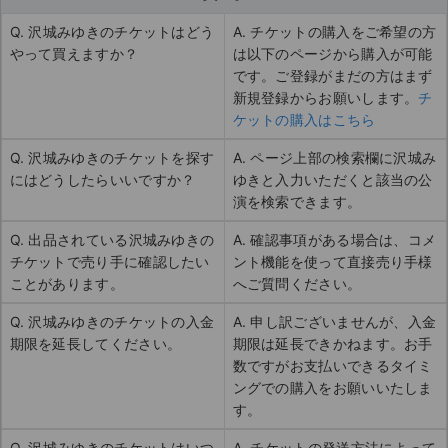
Q. 沢城みゆきのチケットはどう
A. チケットの購入をご希望の方
やって買えますか？
は以下のページから購入が可能
です。ご登録がまだの方はまず
新規登録からお願いします。
チ
ケットの購入はこちら
Q. 沢城みゆきのチケットを探す
A. ページ上部の検索欄に沢城み
にはどうしたらいいですか？
ゆきと入力いただくと該当の公
演を検索できます。
Q. 出品されている沢城みゆきの
A. 確認事項がある場合は、コメ
チケットで売り手に確認したい
ント機能を使って直接売り手様
ことがあります。
へご質問ください。
Q. 沢城みゆきのチケットの入金
A. 申し訳ございませんが、入金
期限を延長してください。
期限は延長できかねます。お手
数ですがお支払いできるタイミ
ングでの購入をお願いいたしま
す。
Q. 沢城みゆきのチケットはいつ
A. チケットの発送方法によって