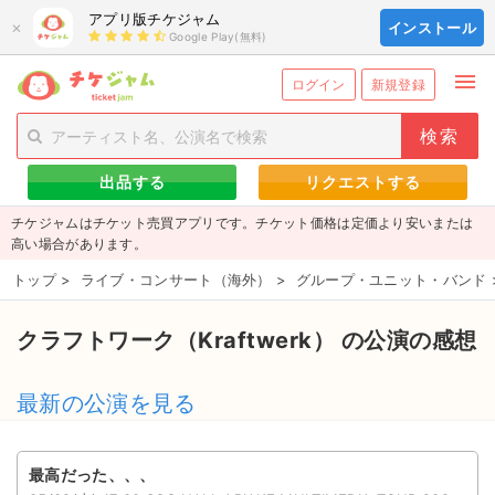
アプリ版チケジャム
×
インストール
Google Play(無料)
menu
person_add
exit_to_app
新規会員登録
ログイン
ログイン
新規登録
チケットを探す
出品する
リクエストする
新着チケット
チケジャムはチケット売買アプリです。チケット価格は定価より安いまたは
値下げしたチケット
高い場合があります。
トップ
>
ライブ・コンサート（海外）
>
グループ・ユニット・バンド
都道府県からチケットを探す
もうすぐ開催のチケット
クラフトワーク（Kraftwerk） の公演の感想
チケットのリクエスト一覧
最新の公演を見る
取扱チケット
最高だった、、、
ライブ・コンサート（国内）