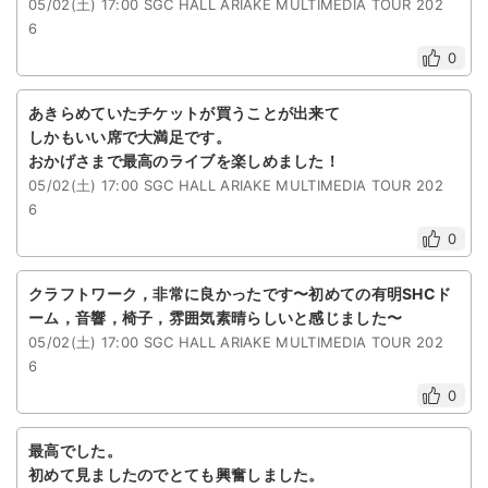
05/02(土) 17:00 SGC HALL ARIAKE MULTIMEDIA TOUR 202
6
ライブ・コンサート（海外）
0
イベント
あきらめていたチケットが買うことが出来て
スポーツ
しかもいい席で大満足です。
おかげさまで最高のライブを楽しめました！
演劇・ミュージカル
05/02(土) 17:00 SGC HALL ARIAKE MULTIMEDIA TOUR 202
6
ご利用ガイド
0
ご利用ガイド
クラフトワーク，非常に良かったです〜初めての有明SHCド
ーム，音響，椅子，雰囲気素晴らしいと感じました〜
手数料・お支払い方法
05/02(土) 17:00 SGC HALL ARIAKE MULTIMEDIA TOUR 202
6
AIに質問する
0
よくある質問
最高でした。
初めて見ましたのでとても興奮しました。
お知らせ