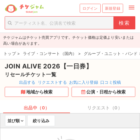
menu
ログイン
新規登録
person_add
exit_to_app
新規会員登録
ログイン
チケジャムはチケット売買アプリです。チケット価格は定価より安いまたは
チケットを探す
高い場合があります。
新着チケット
トップ
>
ライブ・コンサート（国内）
>
グループ・ユニット・バンド
JOIN ALIVE 2026【一日券】
値下げしたチケット
リセールチケット一覧
都道府県からチケットを探す
出品する
リクエストする
お気に入り登録
口コミ投稿
地域から検索
公演・日程から検索
もうすぐ開催のチケット
チケットのリクエスト一覧
出品中（0）
リクエスト（0）
並び順
絞り込み
取扱チケット
ライブ・コンサート（国内）