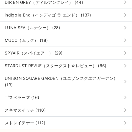
keyboard_arrow_right
DIR EN GREY（ディルアングレイ） (44)
keyboard_arrow_right
indigo la End（インディゴ ラ エンド） (137)
keyboard_arrow_right
LUNA SEA（ルナシー） (28)
keyboard_arrow_right
MUCC（ムック） (18)
keyboard_arrow_right
SPYAIR（スパイエアー） (29)
keyboard_arrow_right
STARDUST REVUE（スターダスト☆レビュー） (66)
UNISON SQUARE GARDEN（ユニゾンスクエアガーデン）
keyboard_arrow_right
(13)
keyboard_arrow_right
ゴスペラーズ (16)
サイト情報
keyboard_arrow_right
スキマスイッチ (110)
チケットジャム運営会社
keyboard_arrow_right
ストレイテナー (112)