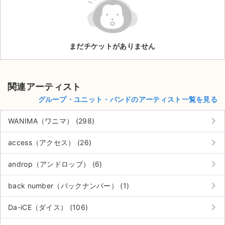
ライブ・コンサート（海外）
イベント
まだチケットがありません
スポーツ
演劇・ミュージカル
関連アーティスト
グループ・ユニット・バンドのアーティスト一覧を見る
ご利用ガイド
keyboard_arrow_right
WANIMA（ワニマ） (298)
ご利用ガイド
keyboard_arrow_right
access（アクセス） (26)
手数料・お支払い方法
keyboard_arrow_right
androp（アンドロップ） (6)
AIに質問する
keyboard_arrow_right
back number（バックナンバー） (1)
よくある質問
keyboard_arrow_right
Da-iCE（ダイス） (106)
お知らせ