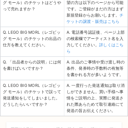
グ モール）のチケットはどうや
望の方は以下のページから可能
って売れますか？
です。ご登録がまだの方はまず
新規登録からお願いします。
チ
ケットの譲渡・販売はこちら
Q. LEGO BIG MORL（レゴビッ
A. 電話番号認証後、ページ上部
グ モール）のチケットの出品の
の検索欄でアーティスト名を入
仕方を教えてください。
力してください。
詳しくはこち
ら
Q. 「出品者からの説明」には何
A. 出品のご事情や受け渡し時の
を書けばいいですか？
条件、発券時の手数料の有無等
を書かれる方が多いようです。
Q. LEGO BIG MORL（レゴビッ
A. 一度行った発送通知は取り消
グ モール）のチケットで誤って
しができません。買い手様へ事
発送通知をしてしまいました。
情をご説明の上、実際に発送さ
どうしたらいいですか？
れた際あらためて取引連絡にて
発送の旨お伝えください。