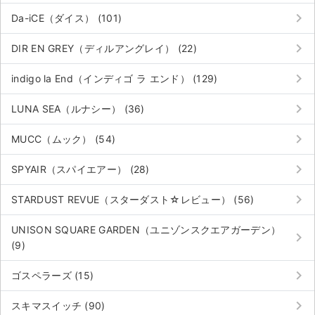
keyboard_arrow_right
Da-iCE（ダイス） (101)
keyboard_arrow_right
DIR EN GREY（ディルアングレイ） (22)
keyboard_arrow_right
indigo la End（インディゴ ラ エンド） (129)
keyboard_arrow_right
LUNA SEA（ルナシー） (36)
keyboard_arrow_right
MUCC（ムック） (54)
keyboard_arrow_right
SPYAIR（スパイエアー） (28)
keyboard_arrow_right
STARDUST REVUE（スターダスト☆レビュー） (56)
UNISON SQUARE GARDEN（ユニゾンスクエアガーデン）
keyboard_arrow_right
(9)
サイト情報
keyboard_arrow_right
ゴスペラーズ (15)
チケットジャム運営会社
keyboard_arrow_right
スキマスイッチ (90)