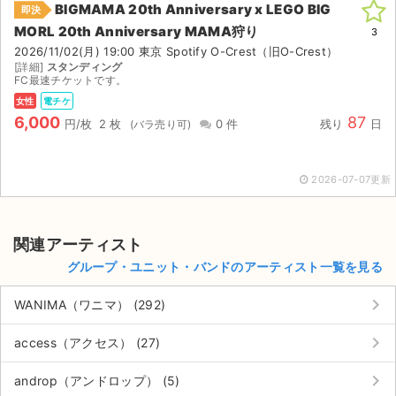
BIGMAMA 20th Anniversary x LEGO BIG
即決
MORL 20th Anniversary MAMA狩り
ライブ・コンサート（海外）
3
2026/11/02(月) 19:00 東京 Spotify O-Crest（旧O-Crest）
[詳細]
スタンディング
イベント
FC最速チケットです。
女性
電チケ
スポーツ
6,000
87
円/枚
2 枚
0 件
残り
日
演劇・ミュージカル
2026-07-07更新
ご利用ガイド
ご利用ガイド
関連アーティスト
グループ・ユニット・バンドのアーティスト一覧を見る
手数料・お支払い方法
keyboard_arrow_right
WANIMA（ワニマ） (292)
AIに質問する
keyboard_arrow_right
access（アクセス） (27)
よくある質問
keyboard_arrow_right
androp（アンドロップ） (5)
お知らせ