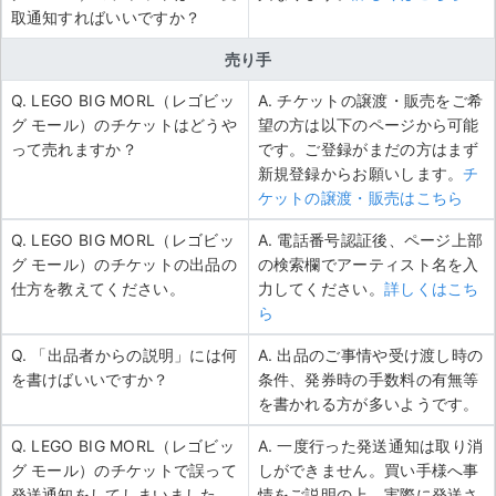
取通知すればいいですか？
売り手
Q. LEGO BIG MORL（レゴビッ
A. チケットの譲渡・販売をご希
グ モール）のチケットはどうや
望の方は以下のページから可能
って売れますか？
です。ご登録がまだの方はまず
新規登録からお願いします。
チ
ケットの譲渡・販売はこちら
Q. LEGO BIG MORL（レゴビッ
A. 電話番号認証後、ページ上部
グ モール）のチケットの出品の
の検索欄でアーティスト名を入
仕方を教えてください。
力してください。
詳しくはこち
ら
Q. 「出品者からの説明」には何
A. 出品のご事情や受け渡し時の
を書けばいいですか？
条件、発券時の手数料の有無等
を書かれる方が多いようです。
Q. LEGO BIG MORL（レゴビッ
A. 一度行った発送通知は取り消
グ モール）のチケットで誤って
しができません。買い手様へ事
発送通知をしてしまいました。
情をご説明の上、実際に発送さ