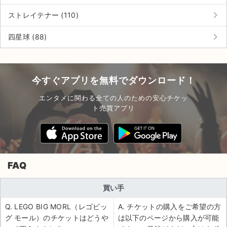
チケットジャム利用規約
keyboard_arrow_right
ストレイテナー (110)
プライバシーポリシー
keyboard_arrow_right
四星球 (88)
特定商取引法に基づく表記
公演登録依頼
今すぐアプリを無料でダウンロード！
不正転売禁止法について
エンタメに関わる全ての人のための安心チケッ
ト売買アプリ
チケットジャムの取り組み
音楽情報
FAQ
買い手
Q. LEGO BIG MORL（レゴビッ
A. チケットの購入をご希望の方
グ モール）のチケットはどうや
は以下のページから購入が可能