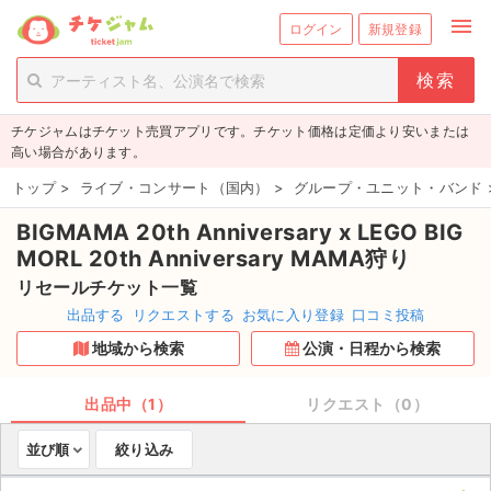
menu
ログイン
新規登録
person_add
exit_to_app
新規会員登録
ログイン
チケジャムはチケット売買アプリです。チケット価格は定価より安いまたは
チケットを探す
高い場合があります。
新着チケット
トップ
>
ライブ・コンサート（国内）
>
グループ・ユニット・バンド
BIGMAMA 20th Anniversary x LEGO BIG
値下げしたチケット
MORL 20th Anniversary MAMA狩り
都道府県からチケットを探す
リセールチケット一覧
出品する
リクエストする
お気に入り登録
口コミ投稿
もうすぐ開催のチケット
地域から検索
公演・日程から検索
チケットのリクエスト一覧
出品中（1）
リクエスト（0）
取扱チケット
並び順
絞り込み
ライブ・コンサート（国内）