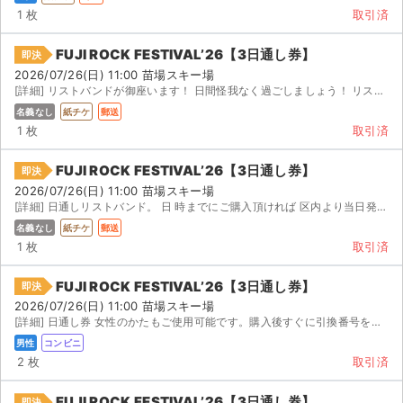
1 枚
取引済
FUJI ROCK FESTIVAL’26【3日通し券】
即決
2026/07/26(日) 11:00 苗場スキー場
[詳細] リストバンドが御座います！ 日間怪我なく過ごしましょう！ リストバンドで、三日間お楽しみ頂けます！
名義なし
紙チケ
郵送
1 枚
取引済
FUJI ROCK FESTIVAL’26【3日通し券】
即決
2026/07/26(日) 11:00 苗場スキー場
[詳細] 日通しリストバンド。 日 時までにご購入頂ければ 区内より当日発送→関東近県であれば...
名義なし
紙チケ
郵送
1 枚
取引済
FUJI ROCK FESTIVAL’26【3日通し券】
即決
2026/07/26(日) 11:00 苗場スキー場
[詳細] 日通し券 女性のかたもご使用可能です。購入後すぐに引換番号をお伝えしますので、いつでもセブン...
男性
コンビニ
2 枚
取引済
FUJI ROCK FESTIVAL’26【3日通し券】
即決