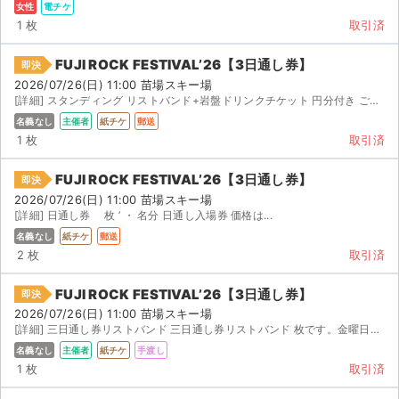
女性
電チケ
1 枚
取引済
FUJI ROCK FESTIVAL’26【3日通し券】
即決
2026/07/26(日) 11:00 苗場スキー場
[詳細] スタンディング リストバンド+岩盤ドリンクチケット 円分付き ご購入後速やかに送付致しま...
名義なし
主催者
紙チケ
郵送
1 枚
取引済
FUJI ROCK FESTIVAL’26【3日通し券】
即決
2026/07/26(日) 11:00 苗場スキー場
[詳細] 日通し券 枚 ’ ・ 名分 日通し入場券 価格は...
名義なし
紙チケ
郵送
2 枚
取引済
FUJI ROCK FESTIVAL’26【3日通し券】
即決
2026/07/26(日) 11:00 苗場スキー場
[詳細] 三日通し券リストバンド 三日通し券リストバンド 枚です。金曜日、会場手渡しか越後湯沢駅のロッカ...
名義なし
主催者
紙チケ
手渡し
1 枚
取引済