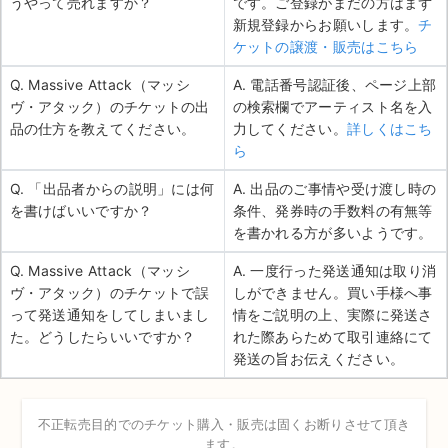
うやって売れますか？
です。ご登録がまだの方はまず
新規登録からお願いします。
チ
ケットの譲渡・販売はこちら
Q. Massive Attack（マッシ
A. 電話番号認証後、ページ上部
ヴ・アタック）のチケットの出
の検索欄でアーティスト名を入
品の仕方を教えてください。
力してください。
詳しくはこち
ら
Q. 「出品者からの説明」には何
A. 出品のご事情や受け渡し時の
を書けばいいですか？
条件、発券時の手数料の有無等
を書かれる方が多いようです。
Q. Massive Attack（マッシ
A. 一度行った発送通知は取り消
ヴ・アタック）のチケットで誤
しができません。買い手様へ事
って発送通知をしてしまいまし
情をご説明の上、実際に発送さ
た。どうしたらいいですか？
れた際あらためて取引連絡にて
発送の旨お伝えください。
不正転売目的でのチケット購入・販売は固くお断りさせて頂き
ます。