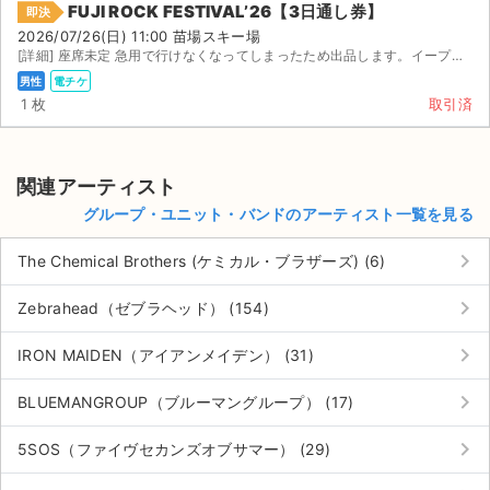
FUJI ROCK FESTIVAL’26【3日通し券】
即決
2026/07/26(日) 11:00 苗場スキー場
[詳細] 座席未定 急用で行けなくなってしまったため出品します。イープラス、 で共有します。定価＋手...
男性
電チケ
1 枚
取引済
関連アーティスト
グループ・ユニット・バンドのアーティスト一覧を見る
keyboard_arrow_right
The Chemical Brothers (ケミカル・ブラザーズ) (6)
keyboard_arrow_right
Zebrahead（ゼブラヘッド） (154)
keyboard_arrow_right
IRON MAIDEN（アイアンメイデン） (31)
keyboard_arrow_right
BLUEMANGROUP（ブルーマングループ） (17)
keyboard_arrow_right
5SOS（ファイヴセカンズオブサマー） (29)