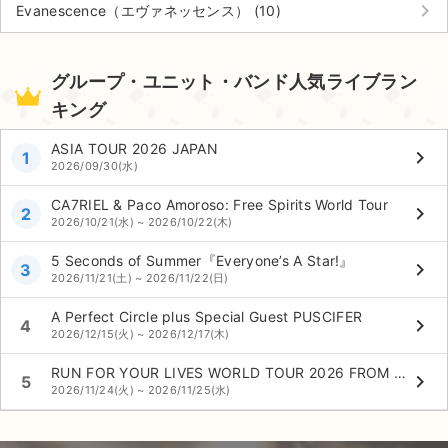
keyboard_arrow_right
Evanescence（エヴァネッセンス） (10)
グループ・ユニット・バンド人気ライブラン
キング
ASIA TOUR 2026 JAPAN
keyboard_arrow_right
1
2026/09/30(水)
CA7RIEL & Paco Amoroso: Free Spirits World Tour
keyboard_arrow_right
2
2026/10/21(水) ~ 2026/10/22(木)
5 Seconds of Summer『Everyone’s A Star!』
keyboard_arrow_right
3
2026/11/21(土) ~ 2026/11/22(日)
A Perfect Circle plus Special Guest PUSCIFER
keyboard_arrow_right
4
2026/12/15(火) ~ 2026/12/17(木)
RUN FOR YOUR LIVES WORLD TOUR 2026 FROM IRON MAIDEN TO FEAR OF THE DARK
keyboard_arrow_right
5
2026/11/24(火) ~ 2026/11/25(水)