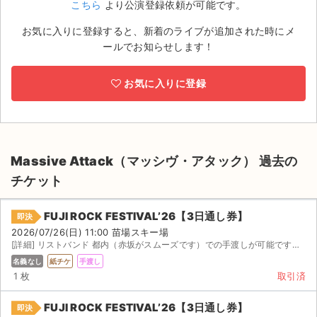
こちら
より公演登録依頼が可能です。
ライブ・コンサート（海外）
お気に入りに登録すると、新着のライブが追加された時にメ
ールでお知らせします！
イベント
お気に入りに登録
スポーツ
演劇・ミュージカル
ご利用ガイド
Massive Attack（マッシヴ・アタック） 過去の
チケット
ご利用ガイド
FUJI ROCK FESTIVAL’26【3日通し券】
手数料・お支払い方法
即決
2026/07/26(日) 11:00 苗場スキー場
[詳細] リストバンド 都内（赤坂がスムーズです）での手渡しが可能です。 または、金曜東京始発で行きます...
AIに質問する
名義なし
紙チケ
手渡し
1 枚
取引済
よくある質問
FUJI ROCK FESTIVAL’26【3日通し券】
お知らせ
即決