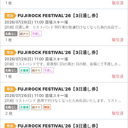
チケットジャム利用規約
1 枚
取引済
プライバシーポリシー
FUJI ROCK FESTIVAL’26【3日通し券】
即決
2026/07/26(日) 11:00 苗場スキー場
特定商取引法に基づく表記
[詳細] 日通し券 リストバンド 同行者が急遽行けなくなった為の出品です。 日通し券（定価 ...
名義なし
紙チケ
手渡し
公演登録依頼
1 枚
取引済
不正転売禁止法について
FUJI ROCK FESTIVAL’26【3日通し券】
即決
2026/07/26(日) 11:00 苗場スキー場
チケットジャムの取り組み
[詳細] リストバンドです。前夜祭( 日)の夜か 日の朝、会場にて手渡しさせていただきます。
名義なし
主催者
紙チケ
手渡し
音楽情報
1 枚
取引済
FUJI ROCK FESTIVAL’26【3日通し券】
即決
2026/07/26(日) 11:00 苗場スキー場
[詳細] リストバンド 急用で行けなくなったため出品いたします。リストバンドが手元に届いているため、入金...
名義なし
主催者
紙チケ
郵送
2 枚
取引済
FUJI ROCK FESTIVAL’26【3日通し券】
即決