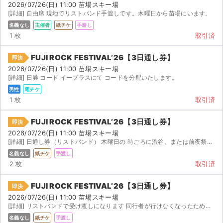
2026/07/26(日) 11:00 苗場スキー場
[詳細] 自由席 現地でリストバンド手渡しです。木曜日から苗場にいます。
名義なし
主催者
紙チケ
手渡し
1 枚
取引済
FUJI ROCK FESTIVAL’26【3日通し券】
即決
2026/07/26(日) 11:00 苗場スキー場
[詳細] 日券 コード イープラスにて コードを分配いたします。
男性
電チケ
1 枚
取引済
FUJI ROCK FESTIVAL’26【3日通し券】
即決
2026/07/26(日) 11:00 苗場スキー場
[詳細] 日通し券（リストバンド） 木曜日の 時ごろに渋谷、または前夜祭の 時ごろに会場や越後湯沢...
名義なし
紙チケ
手渡し
2 枚
取引済
サイト情報
FUJI ROCK FESTIVAL’26【3日通し券】
即決
2026/07/26(日) 11:00 苗場スキー場
チケットジャム運営会社
[詳細] リストバンドで受け渡しになります 同行者が行けなくなったため出品します。 開催まで残り日数が僅...
名義なし
紙チケ
手渡し