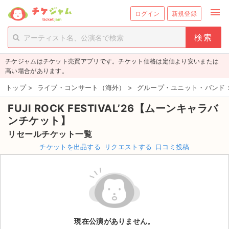
menu
ログイン
新規登録
person_add
exit_to_app
新規会員登録
ログイン
チケジャムはチケット売買アプリです。チケット価格は定価より安いまたは
チケットを探す
高い場合があります。
新着チケット
トップ
>
ライブ・コンサート（海外）
>
グループ・ユニット・バンド
FUJI ROCK FESTIVAL’26【ムーンキャラバ
値下げしたチケット
ンチケット】
都道府県からチケットを探す
リセールチケット一覧
チケットを出品する
リクエストする
口コミ投稿
もうすぐ開催のチケット
チケットのリクエスト一覧
取扱チケット
現在公演がありません。
ライブ・コンサート（国内）