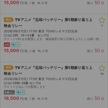
15,000
50
円/枚
1 枚
0 件
残り
日
TVアニメ『忘却バッテリー』第1期振り返り上
即決
映会リレー
7
2026/09/27(日) 17:00 東京 TOHOシネマズ日比谷
[詳細]
D列 15〜22番 センブロ
チケットURLを分配致します。確認後受け取り評価をよろしくお願い致します。
女性
電チケ
15,000
50
円/枚
2 枚
0 件
残り
日
TVアニメ『忘却バッテリー』第1期振り返り上
即決
映会リレー
14
2026/09/27(日) 17:00 東京 TOHOシネマズ日比谷
[詳細]
C列9-28番 センブロ
チケットぴあにて分配致します
名義なし
電チケ
16,500
50
円/枚
1 枚
0 件
残り
日