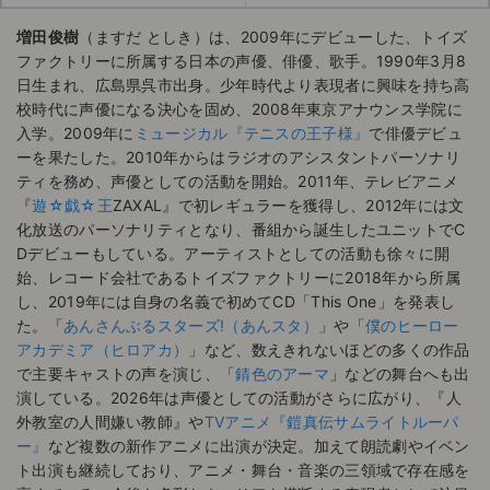
増田俊樹
（ますだ としき）は、2009年にデビューした、トイズ
ファクトリーに所属する日本の声優、俳優、歌手。1990年3月8
日生まれ、広島県呉市出身。少年時代より表現者に興味を持ち高
校時代に声優になる決心を固め、2008年東京アナウンス学院に
入学。2009年に
ミュージカル『テニスの王子様』
で俳優デビュ
ーを果たした。2010年からはラジオのアシスタントパーソナリ
ティを務め、声優としての活動を開始。2011年、テレビアニメ
『
遊☆戯☆王
ZAXAL』で初レギュラーを獲得し、2012年には文
化放送のパーソナリティとなり、番組から誕生したユニットでC
Dデビューもしている。アーティストとしての活動も徐々に開
始、レコード会社であるトイズファクトリーに2018年から所属
し、2019年には自身の名義で初めてCD「This One」を発表し
た。「
あんさんぶるスターズ!（あんスタ）
」や「
僕のヒーロー
アカデミア（ヒロアカ）
」など、数えきれないほどの多くの作品
で主要キャストの声を演じ、「
錆色のアーマ
」などの舞台へも出
演している。2026年は声優としての活動がさらに広がり、『人
外教室の人間嫌い教師』や
TVアニメ『鎧真伝サムライトルーパ
ー』
など複数の新作アニメに出演が決定。加えて朗読劇やイベン
ト出演も継続しており、アニメ・舞台・音楽の三領域で存在感を