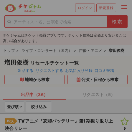
menu
ログイン
新規登録
person_add
exit_to_app
新規会員登録
ログイン
チケジャムはチケット売買アプリです。チケット価格は定価より安いまたは
チケットを探す
高い場合があります。
新着チケット
トップ
>
ライブ・コンサート（国内）
>
声優・アニメ
>
増田俊樹
増田俊樹
リセールチケット一覧
値下げしたチケット
出品する
リクエストする
お気に入り登録
口コミ投稿
都道府県からチケットを探す
地域から検索
公演・日程から検索
もうすぐ開催のチケット
出品中（36）
リクエスト（5）
チケットのリクエスト一覧
並び順
絞り込み
取扱チケット
TVアニメ『忘却バッテリー』第1期振り返り上
即決
映会リレー
9
ライブ・コンサート（国内）