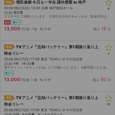
増田俊樹 今日も一年生 課外授業 in 神戸
即決
2026/08/23(日) 13:30 兵庫 神戸朝日ホール
6
[詳細]
前方席
スマチケにて分配いたします。 公演中止以外のキャンセル、返金対応はいたしません。
女性
電チケ
13,000
15
円/枚
1 枚
0 件
残り
日
TVアニメ『忘却バッテリー』第1期振り返り上
即決
映会リレー
2
2026/09/27(日) 17:00 東京 TOHOシネマズ日比谷
[詳細]
F列 16-22番
電子チケット（チケットぴあ）にて分配いたします。 分配可能になり次第、取引連絡にてURLをお送りします。 【注意事項】 公演が中止となった場合のみ、手数料を差し引いた金額を返金いたします。 取...
電チケ
13,000
50
円/枚
1 枚
0 件
残り
日
TVアニメ『忘却バッテリー』第1期振り返り上
即決
映会リレー
10
2026/09/27(日) 17:00 東京 TOHOシネマズ日比谷
[詳細]
D列 9〜16番 センターブロック