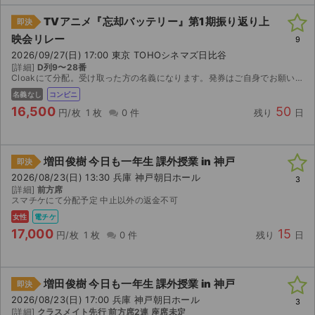
TVアニメ『忘却バッテリー』第1期振り返り上
即決
映会リレー
9
2026/09/27(日) 17:00 東京 TOHOシネマズ日比谷
[詳細]
D列9〜28番
Cloakにて分配。受け取った方の名義になります。発券はご自身でお願いいたします。
名義なし
コンビニ
16,500
50
円/枚
1 枚
0 件
残り
日
増田俊樹 今日も一年生 課外授業 in 神戸
即決
2026/08/23(日) 13:30 兵庫 神戸朝日ホール
3
[詳細]
前方席
スマチケにて分配予定 中止以外の返金不可
女性
電チケ
17,000
15
円/枚
1 枚
0 件
残り
日
増田俊樹 今日も一年生 課外授業 in 神戸
即決
2026/08/23(日) 17:00 兵庫 神戸朝日ホール
3
[詳細]
クラスメイト先行 前方席2連 座席未定