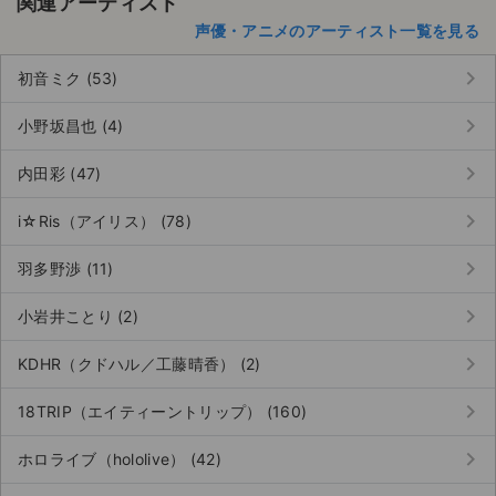
関連アーティスト
声優・アニメのアーティスト一覧を見る
keyboard_arrow_right
初音ミク (53)
keyboard_arrow_right
小野坂昌也 (4)
keyboard_arrow_right
内田彩 (47)
keyboard_arrow_right
i☆Ris（アイリス） (78)
keyboard_arrow_right
羽多野渉 (11)
keyboard_arrow_right
小岩井ことり (2)
keyboard_arrow_right
KDHR（クドハル／工藤晴香） (2)
keyboard_arrow_right
18TRIP（エイティーントリップ） (160)
keyboard_arrow_right
ホロライブ（hololive） (42)