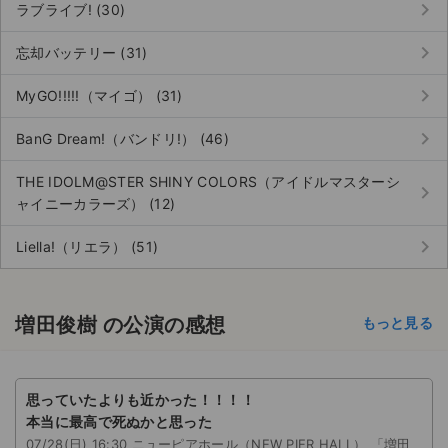
keyboard_arrow_right
ラブライブ! (30)
keyboard_arrow_right
忘却バッテリー (31)
keyboard_arrow_right
MyGO!!!!!（マイゴ） (31)
keyboard_arrow_right
BanG Dream!（バンドリ!） (46)
THE IDOLM@STER SHINY COLORS（アイドルマスターシ
keyboard_arrow_right
ャイニーカラーズ） (12)
keyboard_arrow_right
Liella!（リエラ） (51)
増田俊樹 の公演の感想
もっと見る
思っていたよりも近かった！！！！
本当に最高で死ぬかと思った
07/28(日) 16:30 ニューピアホール（NEW PIER HALL） 「増田