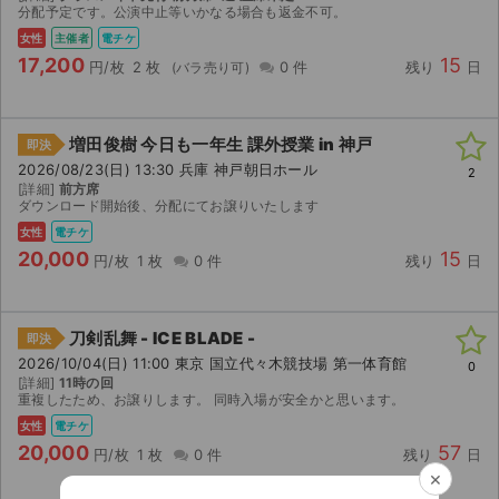
分配予定です。公演中止等いかなる場合も返金不可。
女性
主催者
電チケ
17,200
15
円/枚
2 枚
0 件
残り
日
増田俊樹 今日も一年生 課外授業 in 神戸
即決
2026/08/23(日) 13:30 兵庫 神戸朝日ホール
2
[詳細]
前方席
ダウンロード開始後、分配にてお譲りいたします
女性
電チケ
20,000
15
円/枚
1 枚
0 件
残り
日
刀剣乱舞 - ICE BLADE -
即決
2026/10/04(日) 11:00 東京 国立代々木競技場 第一体育館
0
[詳細]
11時の回
重複したため、お譲りします。 同時入場が安全かと思います。
女性
電チケ
20,000
57
円/枚
1 枚
0 件
残り
日
×