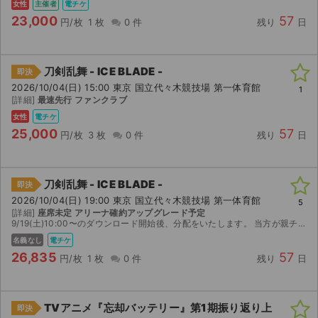
女性
主催者
電チケ
23,000
57
円/枚
1 枚
0 件
残り
日
刀剣乱舞 - ICE BLADE -
即決
2026/10/04(日) 15:00 東京 国立代々木競技場 第一体育館
1
[詳細]
最速先行 ファンクラブ
女性
電チケ
25,000
57
円/枚
3 枚
0 件
残り
日
刀剣乱舞 - ICE BLADE -
即決
2026/10/04(日) 19:00 東京 国立代々木競技場 第一体育館
5
[詳細]
座席未定 アリーナ確約アップグレード予定
9/19(土)10:00〜のダウンロード開始後、分配をいたします。 当方が親チケ、お譲りするのは子チケです。 分配に氏名と電話番号が必要なため、お支払い後に取引メッセージにてお教え下さい。
名義なし
電チケ
26,835
57
円/枚
1 枚
0 件
残り
日
TVアニメ『忘却バッテリー』第1期振り返り上
即決