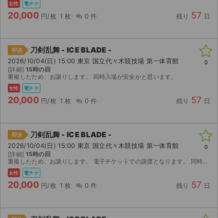
女性
電チケ
20,000
57
円/枚
1 枚
0 件
残り
日
刀剣乱舞 - ICE BLADE -
即決
2026/10/04(日) 15:00 東京 国立代々木競技場 第一体育館
0
[詳細]
15時の回
重複したため、お譲りします。 同時入場が安全かと思います。
女性
電チケ
20,000
57
円/枚
1 枚
0 件
残り
日
刀剣乱舞 - ICE BLADE -
即決
2026/10/04(日) 15:00 東京 国立代々木競技場 第一体育館
0
[詳細]
15時の回
重複したため、お譲りします。 電子チケットでの譲渡となります。 同時入場が安全かと思います。
女性
電チケ
20,000
57
円/枚
1 枚
0 件
残り
日