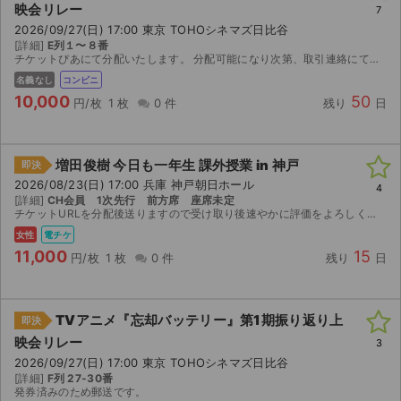
映会リレー
7
2026/09/27(日) 17:00 東京 TOHOシネマズ日比谷
[詳細]
E列１〜８番
チケットぴあにて分配いたします。 分配可能になり次第、取引連絡にてURLをお送りします。
名義なし
コンビニ
10,000
50
円/枚
1 枚
0 件
残り
日
増田俊樹 今日も一年生 課外授業 in 神戸
即決
2026/08/23(日) 17:00 兵庫 神戸朝日ホール
4
[詳細]
CH会員 1次先行 前方席 座席未定
チケットURLを分配後送りますので受け取り後速やかに評価をよろしくお願い致します。
女性
電チケ
11,000
15
円/枚
1 枚
0 件
残り
日
TVアニメ『忘却バッテリー』第1期振り返り上
即決
映会リレー
3
2026/09/27(日) 17:00 東京 TOHOシネマズ日比谷
[詳細]
F列 27-30番
発券済みのため郵送です。