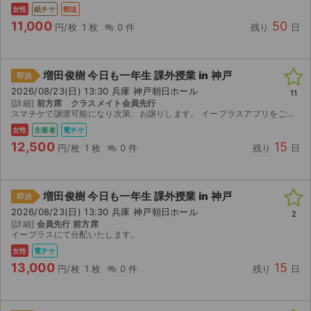
女性
紙チケ
郵送
11,000
50
円/枚
1 枚
0 件
残り
日
増田俊樹 今日も一年生 課外授業 in 神戸
即決
2026/08/23(日) 13:30 兵庫 神戸朝日ホール
11
[詳細]
前方席 クラスメイト会員先行
スマチケで譲渡可能になり次第、お譲りします。 イープラスアプリをご準備ください。 本人確認、体調不良、公共交通機関の乱れや遅延、出演者変更など、公演中止以外の如何なる理由においてもキャンセル、...
女性
主催者
電チケ
12,500
15
円/枚
1 枚
0 件
残り
日
増田俊樹 今日も一年生 課外授業 in 神戸
即決
2026/08/23(日) 13:30 兵庫 神戸朝日ホール
2
[詳細]
会員先行 前方席
イープラスにて分配いたします。
女性
電チケ
13,000
15
円/枚
1 枚
0 件
残り
日