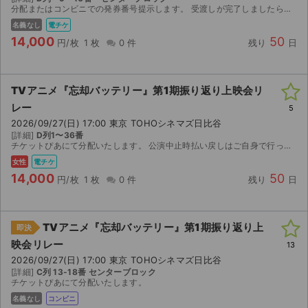
分配またはコンビニでの発券番号提示します。 受渡しが完了しましたら、 速やかに受け取り評価をお願いいたします。
名義なし
電チケ
14,000
50
円/枚
1 枚
0 件
残り
日
TVアニメ『忘却バッテリー』第1期振り返り上映会リ
レー
5
2026/09/27(日) 17:00 東京 TOHOシネマズ日比谷
[詳細]
D列1〜36番
チケットぴあにて分配いたします。 公演中止時払い戻しはご自身で行ってください。差額返金不可。
女性
電チケ
14,000
50
円/枚
1 枚
0 件
残り
日
TVアニメ『忘却バッテリー』第1期振り返り上
即決
映会リレー
13
2026/09/27(日) 17:00 東京 TOHOシネマズ日比谷
[詳細]
C列 13-18番 センターブロック
チケットぴあにて分配いたします。
名義なし
コンビニ