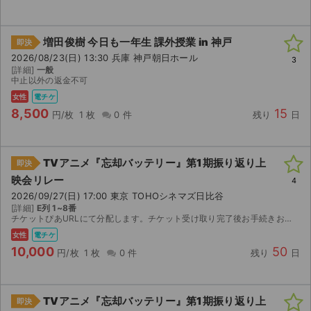
チケットジャム利用規約
プライバシーポリシー
増田俊樹 今日も一年生 課外授業 in 神戸
即決
2026/08/23(日) 13:30 兵庫 神戸朝日ホール
3
特定商取引法に基づく表記
[詳細]
一般
中止以外の返金不可
公演登録依頼
女性
電チケ
8,500
15
円/枚
1 枚
0 件
残り
日
不正転売禁止法について
チケットジャムの取り組み
TVアニメ『忘却バッテリー』第1期振り返り上
即決
映会リレー
4
音楽情報
2026/09/27(日) 17:00 東京 TOHOシネマズ日比谷
[詳細]
E列 1~8番
チケットぴあURLにて分配します。チケット受け取り完了後お手続きお願いいたします。
女性
電チケ
10,000
50
円/枚
1 枚
0 件
残り
日
TVアニメ『忘却バッテリー』第1期振り返り上
即決