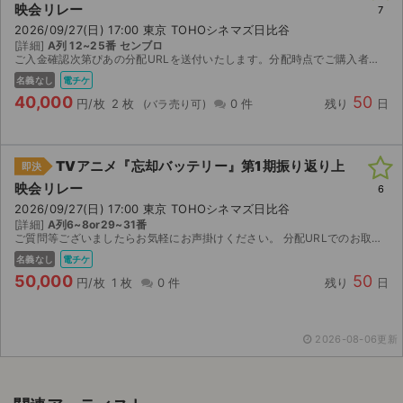
映会リレー
7
2026/09/27(日) 17:00 東京 TOHOシネマズ日比谷
[詳細]
A列 12~25番 センブロ
ご入金確認次第ぴあの分配URLを送付いたします。分配時点でご購入者様の名義になりますので速やかにお受け取り評価よろしくお願いいたします。
名義なし
電チケ
40,000
50
円/枚
2 枚
0 件
残り
日
TVアニメ『忘却バッテリー』第1期振り返り上
即決
映会リレー
6
2026/09/27(日) 17:00 東京 TOHOシネマズ日比谷
[詳細]
A列6~8or29~31番
ご質問等ございましたらお気軽にお声掛けください。 分配URLでのお取引ですので御自身のお名前に変換されます。公演中止以外の返金対応不可。
名義なし
電チケ
50,000
50
円/枚
1 枚
0 件
残り
日
2026-08-06更新