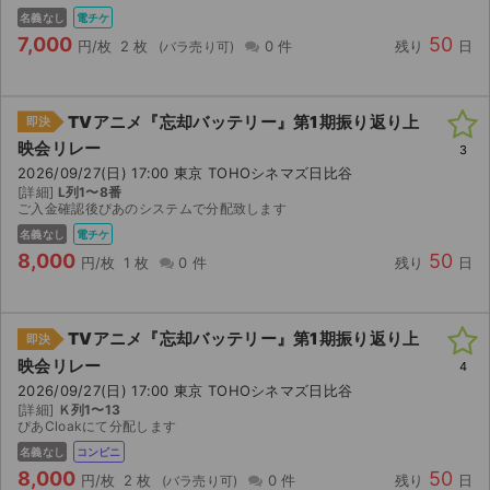
名義なし
電チケ
7,000
50
円/枚
2 枚
0 件
残り
日
TVアニメ『忘却バッテリー』第1期振り返り上
即決
映会リレー
3
2026/09/27(日) 17:00 東京 TOHOシネマズ日比谷
[詳細]
L列1〜8番
ご入金確認後ぴあのシステムで分配致します
名義なし
電チケ
8,000
50
円/枚
1 枚
0 件
残り
日
TVアニメ『忘却バッテリー』第1期振り返り上
即決
映会リレー
4
2026/09/27(日) 17:00 東京 TOHOシネマズ日比谷
サイト情報
[詳細]
Ｋ列1〜13
ぴあCloakにて分配します
チケットジャム運営会社
名義なし
コンビニ
8,000
50
円/枚
2 枚
0 件
残り
日