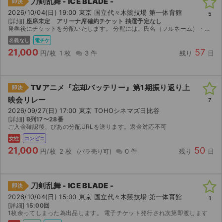
刀剣乱舞 - ICE BLADE -
即決
2026/10/04(日) 19:00 東京 国立代々木競技場 第一体育館
5
[詳細]
座席未定 アリーナ席確約チケット 抽選予定なし
発券後にチケットを分配いたします。 分配には、氏名（フルネーム）・電話番号が必要となります。 当日の同時入場も可能です。お気軽にお問い合わせください。
名義なし
電チケ
21,000
57
円/枚
1 枚
3 件
残り
日
TVアニメ『忘却バッテリー』第1期振り返り上
即決
映会リレー
7
2026/09/27(日) 17:00 東京 TOHOシネマズ日比谷
[詳細]
B列17〜28番
ご入金確認後、ぴあの分配URLを送ります。返金対応不可
女性
コンビニ
21,000
50
円/枚
2 枚
0 件
残り
日
刀剣乱舞 - ICE BLADE -
即決
2026/10/04(日) 15:00 東京 国立代々木競技場 第一体育館
1
[詳細]
15:00回
1枚余ってしまった為出品します。 電子チケット発行され次第即渡します