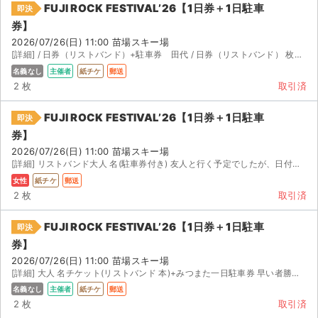
FUJI ROCK FESTIVAL’26【1日券＋1日駐車
即決
券】
2026/07/26(日) 11:00 苗場スキー場
[詳細] / 日券（リストバンド）+駐車券 田代 / 日券（リストバンド） 枚+駐車券 ...
名義なし
主催者
紙チケ
郵送
2 枚
取引済
FUJI ROCK FESTIVAL’26【1日券＋1日駐車
即決
券】
2026/07/26(日) 11:00 苗場スキー場
[詳細] リストバンド大人 名(駐車券付き) 友人と行く予定でしたが、日付を間違えて購入してしまいました...
女性
紙チケ
郵送
2 枚
取引済
FUJI ROCK FESTIVAL’26【1日券＋1日駐車
即決
券】
2026/07/26(日) 11:00 苗場スキー場
[詳細] 大人 名チケット(リストバンド 本)+みつまた一日駐車券 早い者勝ちです。 ご購入後に 横浜駅...
名義なし
主催者
紙チケ
郵送
2 枚
取引済