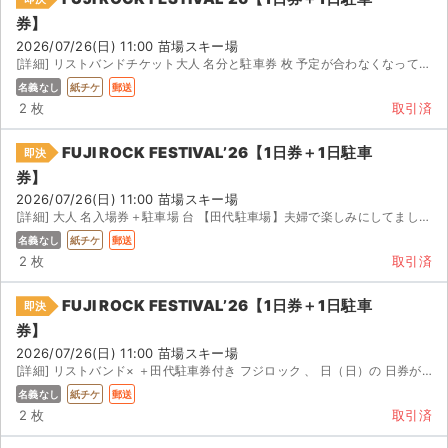
券】
2026/07/26(日) 11:00 苗場スキー場
[詳細] リストバンドチケット大人 名分と駐車券 枚 予定が合わなくなってしまったため出品いたします。 ...
名義なし
紙チケ
郵送
2 枚
取引済
FUJI ROCK FESTIVAL’26【1日券＋1日駐車
即決
券】
2026/07/26(日) 11:00 苗場スキー場
[詳細] 大人 名入場券＋駐車場 台 【田代駐車場】夫婦で楽しみにしてましたが、家庭の事情で外出できなく...
名義なし
紙チケ
郵送
2 枚
取引済
FUJI ROCK FESTIVAL’26【1日券＋1日駐車
即決
券】
2026/07/26(日) 11:00 苗場スキー場
[詳細] リストバンド× ＋田代駐車券付き フジロック 、 日（日）の 日券が 枚、すでにリストバン...
名義なし
紙チケ
郵送
2 枚
取引済