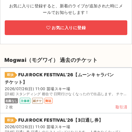
お気に入りに登録すると、新着のライブが追加された時にメ
ライブ・コンサート（海外）
ールでお知らせします！
イベント
お気に入りに登録
スポーツ
演劇・ミュージカル
Mogwai（モグワイ） 過去のチケット
ご利用ガイド
FUJI ROCK FESTIVAL’26【ムーンキャラバン
即決
ご利用ガイド
チケット】
2026/07/26(日) 11:00 苗場スキー場
手数料・お支払い方法
[詳細] スタンディング 都合で 日間行けなくなったので出品します。 チケット届き次第、直ちにレターパッ...
名義なし
主催者
紙チケ
郵送
AIに質問する
2 枚
取引済
よくある質問
FUJI ROCK FESTIVAL’26【3日通し券】
即決
2026/07/26(日) 11:00 苗場スキー場
お知らせ
[詳細] 日通し券 日通しのリストバンドになります。 人来れなくなってしまったため、譲ることにし...