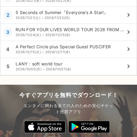
2026/10/21(水) ~ 2026/10/22(木)
5 Seconds of Summer『Everyone’s A Star!』
keyboard_arrow_right
2
2026/11/21(土) ~ 2026/11/22(日)
RUN FOR YOUR LIVES WORLD TOUR 2026 FROM IRON MAIDEN TO FEAR OF THE DARK
keyboard_arrow_right
3
2026/11/24(火) ~ 2026/11/25(水)
A Perfect Circle plus Special Guest PUSCIFER
keyboard_arrow_right
4
2026/12/15(火) ~ 2026/12/17(木)
LANY：soft world tour
keyboard_arrow_right
5
2026/10/05(月) ~ 2026/10/07(水)
今すぐアプリを無料でダウンロード！
エンタメに関わる全ての人のための安心チケッ
ト売買アプリ