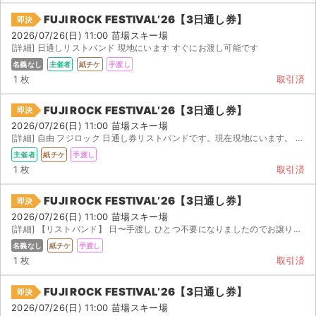
チケットジャム利用規約
FUJI ROCK FESTIVAL’26【3日通し券】
即決
プライバシーポリシー
2026/07/26(日) 11:00 苗場スキー場
[詳細] 日通しリストバンド 現地にいます すぐにお渡し可能です
特定商取引法に基づく表記
名義なし
主催者
紙チケ
手渡し
1 枚
取引済
公演登録依頼
FUJI ROCK FESTIVAL’26【3日通し券】
即決
不正転売禁止法について
2026/07/26(日) 11:00 苗場スキー場
[詳細] 自由 フジロック 日通し券リストバンドです。現在現地にいます。 現地で手渡しします。
チケットジャムの取り組み
主催者
紙チケ
手渡し
1 枚
取引済
音楽情報
FUJI ROCK FESTIVAL’26【3日通し券】
即決
2026/07/26(日) 11:00 苗場スキー場
[詳細] 【リストバンド】 日〜手渡し ひとつ不要になりましたのでお譲りしたいと思います。 日現...
名義なし
紙チケ
手渡し
1 枚
取引済
FUJI ROCK FESTIVAL’26【3日通し券】
即決
2026/07/26(日) 11:00 苗場スキー場