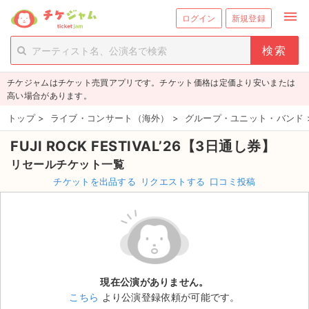
menu
ログイン
新規登録
person_add
exit_to_app
新規会員登録
ログイン
チケジャムはチケット売買アプリです。チケット価格は定価より安いまたは
チケットを探す
高い場合があります。
新着チケット
トップ
>
ライブ・コンサート（海外）
>
グループ・ユニット・バンド
FUJI ROCK FESTIVAL’26【3日通し券】
値下げしたチケット
リセールチケット一覧
都道府県からチケットを探す
チケットを出品する
リクエストする
口コミ投稿
もうすぐ開催のチケット
チケットのリクエスト一覧
取扱チケット
現在公演がありません。
こちら
より公演登録依頼が可能です。
ライブ・コンサート（国内）