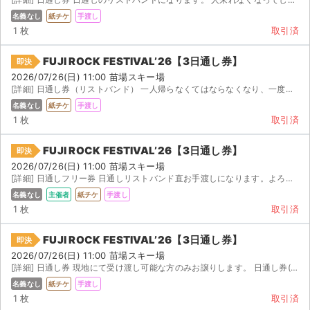
名義なし
紙チケ
手渡し
1 枚
取引済
FUJI ROCK FESTIVAL’26【3日通し券】
即決
2026/07/26(日) 11:00 苗場スキー場
[詳細] 日通し券（リストバンド） 一人帰らなくてはならなくなり、一度使用したものをお譲りします。 ...
名義なし
紙チケ
手渡し
1 枚
取引済
FUJI ROCK FESTIVAL’26【3日通し券】
即決
2026/07/26(日) 11:00 苗場スキー場
[詳細] 日通しフリー券 日通しリストバンド直お手渡しになります。よろしくお願いします。
名義なし
主催者
紙チケ
手渡し
1 枚
取引済
FUJI ROCK FESTIVAL’26【3日通し券】
即決
サイト情報
2026/07/26(日) 11:00 苗場スキー場
[詳細] 日通し券 現地にて受け渡し可能な方のみお譲りします。 日通し券(リストバンド)です。
チケットジャム運営会社
名義なし
紙チケ
手渡し
1 枚
取引済