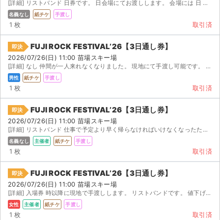
[詳細] リストバンド 日券です。 日会場にてお渡しします。 会場には 日 時から 日深夜 時...
名義なし
紙チケ
手渡し
1 枚
取引済
FUJI ROCK FESTIVAL’26【3日通し券】
即決
2026/07/26(日) 11:00 苗場スキー場
[詳細] なし 仲間が一人来れなくなりました。 現地にて手渡し可能です。 如何でしょうか？
男性
紙チケ
手渡し
1 枚
取引済
FUJI ROCK FESTIVAL’26【3日通し券】
即決
2026/07/26(日) 11:00 苗場スキー場
[詳細] リストバンド 仕事で予定より早く帰らなければいけなくなったため、出品いたします。 / (...
名義なし
主催者
紙チケ
手渡し
1 枚
取引済
FUJI ROCK FESTIVAL’26【3日通し券】
即決
2026/07/26(日) 11:00 苗場スキー場
[詳細] 入場券 時以降に現地で手渡しします。 リストバンドです。 値下げ交渉可能
女性
主催者
紙チケ
手渡し
1 枚
取引済