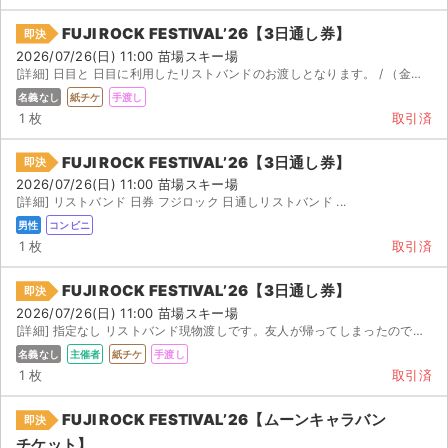
FUJI ROCK FESTIVAL’26【3日通し券】
即決
2026/07/26(日) 11:00 苗場スキー場
[詳細] 日目と 日目に利用したリストバンドのお渡しとなります。 / （金）と、 / （土）に利...
名義なし
紙チケ
手渡し
1 枚
取引済
FUJI ROCK FESTIVAL’26【3日通し券】
即決
2026/07/26(日) 11:00 苗場スキー場
[詳細] リストバンド 日券 フジロック 日通しリストバンド ...
男性
コンビニ
1 枚
取引済
FUJI ROCK FESTIVAL’26【3日通し券】
即決
2026/07/26(日) 11:00 苗場スキー場
[詳細] 指定なし リストバンド現物渡しです。友人が帰ってしまったのでもし欲しい方いれば。入り口の前で渡...
名義なし
主催者
紙チケ
手渡し
1 枚
取引済
FUJI ROCK FESTIVAL’26【ムーンキャラバン
即決
チケット】